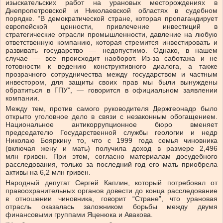
изыскательских работ на урановых месторождениях в
Днепропетровской и Николаевской областях в судебном
порядке. “В демократической стране, которая пропагандирует
европейской ценности, привлечение инвестиций в
стратегические отрасли промышленности, давление на любую
ответственную компанию, которая стремится инвестировать и
развивать государство — недопустимо. Однако, в нашем
случае — все происходит наоборот. Из-за саботажа и не
готовности к ведению конструктивного диалога, а также
прозрачного сотрудничества между государством и частным
инвестором, для защиты своих прав мы были вынуждены
обратиться в ГПУ”, — говорится в официальном заявлении
компании.
Между тем, против самого руководителя Держгеонадр было
открыто уголовное дело в связи с незаконным обогащением.
Национальное антикоррупционное бюро вменяет
председателю Государственной службы геологии и недр
Николаю Бояркину то, что с 1999 года семья чиновника
(включая жену и мать) получила доход в размере 2,496
млн гривен. При этом, согласно материалам досудебного
расследования, только за последний год его мать приобрела
активы на 6,2 млн гривен.
Народный депутат Сергей Каплин, который потребовал от
правоохранительных органов довести до конца расследование
в отношении чиновника, говорит “Стране”, что урановая
отрасль оказалась заложником борьбы между двумя
финансовыми группами Яценюка и Авакова.