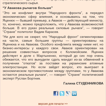
стратегического сырья.
“У Авакова рычагов больше”
“Это не конфликт внутри “Народного фронта”, а передел
экономических сфер влияния, и основываясь на том, что
Яценюк — бывший премьер, а Аваков — действующий министр,
то, конечно, можно предположить, что у Авакова возможностей
больше. В его руках реальные силовые рычаги”, — говорит
“Стране” политолог Вадим Карасев.
“Ни для кого не секрет, что “Народный фронт” сегментирован
на части, самые большие группы — ориентированы на
Яценюка и на Авакова. Особого конфликта между ними нет, но
бизнес-интересы у каждого свои. Аваков ориентирован на
решение совместных вопросов с Коломойским. Яценюк
действует в доле с Мартыненко, который до сих пор очень
обижается, что его вынудили сдать мандат из-за обвинений в
получении “откатов” за поставки на украинские атомные
электростанции. Но если зайдет вопрос, кто выиграет в
экономическом противостоянии между группами, то у Авакова
остаются реальные рычаги”, — говорит “Стране” политический
эксперт Руслан Бортник.
Галина СТУДЕННИКОВА
версия для печати >>