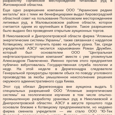
разработку Торчинское месторождение титановых руд в
Житомирской областиа.
Еще одно разрешение компании ООО “Украинские редкие
металлы” все с теми же бенефициарами выдал Кировоградский
областной совет на пользование Полоховским месторождением
литиевых руд, в Маловысковском районе области, которое
считается одним из крупнейших в Европе. Такое разрешение
было выдано без проведения открытым аукционных торгов.
В Николаевской и Днепропетровской области фирма “Атомные
энергетические системы Украины”, также связанная с нардепом
Котвицкому, хочет получить право на добычу урана. Так, среди
учредителей АЭСУ числится харьковчанин Роман Дружбин,
который был основателем ООО “Центральная
нефтегазотранспортная компания” вместе с уже упомянутым
Александром Павлюченко. Именно против этого предприятия
публично взбунтовалась Государственная служба геологии и
недр. На этой неделе в Держгеонадра следователи
Генеральной прокуратуры провели обыск по поводу уголовного
производства за якобы умышленное неисполнение решения
окружного административного суда Киева.
Этот суд обязал Держгеонедра вне аукциона выдать 5
специальных разрешений ООО “Атомные энергетические
системы” на геологическое изучение в том числе опытно-
промышленную разработку урановых руд в Николаевской и
Днепропетровской областях. АЭСУ в августе прошлого года
основали близкие к Котвицкому предприниматели, но недавно
фирма сменила учредителя — им стало ООО “Ю-Тек