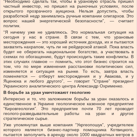
“Необходимо сделать так, чтобы в урановую отрасль пришел
частный инвестор, но пришел на рыночных условиях, после
открытого прозрачного аукциона. Нельзя допустить, чтобы
разработкой недр занимались ручные компании олигархов. Это
вопрос нашей энергетической безопасности”, — считает
политик.
“Я ничему уже не удивляюсь. Это нормальная ситуация на
сегодня у нас в стране. В связи с тем, что урановые
месторождения — это хороший источник дохода, их и пытаются
захватить нахрапом, чуть ли не рейдерской атакой. Пока власть
будет не оберегать национальное богатство, а участвовать в
схемах по обогащению, будут происходить такие конфликты. В
этих случаях главное — помнить, что этот бизнес строится на
том, что по мере изменения расстановки политических сил,
изменяется и ситуация на рынке. То есть, завтра власть
поменяется — отберут месторождения и у Авакова, и у
Яценюка и любого другого”, — говорит ”Стране” президент
Украинского аналитического центра Александр Охрименко.
В борьбе за уран уничтожают геологию
Интересно и то, что заложником борьбы за уран оказалось и
единственное в Украине геологическое казенное предприятие
“Кировгеология”. Это предприятие почти 70 лет проводит
геолого-разведывательные работы на уран и другое
стратегическое сырье.
Уже упомянутая выше компания “Укргеопошук”, учредителем
которого является бизнес-партнер помощника Котвицкого,
пытается заполучить в аренду около 1000 квадратных метров в