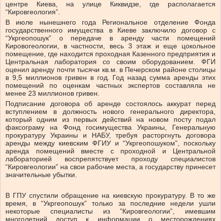
центре Киева, на улице Киквидзе, где располагается
“Кировгеология”.
В июле нынешнего года Региональное отделение Фонда
государственного имущества в Киеве заключило договор с
“Укргеопошук” о передаче в аренду части помещений
Кировогеологии, в частности, весь 3 этаж и еще цокольное
помещение, где находится проходная Казенного предприятия и
Центральная лаборатория со своим оборудованием. ФГИ
оценил аренду почти тысячи кв.м. в Печерском районе столицы
в 9,5 миллионов гривен в год. Год назад сумма аренды этих
помещений по оценкам частных экспертов составляла не
менее 23 миллионов гривен.
Подписание договора об аренде состоялось аккурат перед
вступлением в должность нового генерального директора,
который одним из первых действий на новом посту подал
факсограму на Фонд госимущества Украины, Генеральную
прокуратуру Украины и НАБУ, требуя расторгнуть договора
аренды между киевским ФГИУ и “Укргеопошуком”, поскольку
аренда помещений вместе с проходной и Центральной
лабораторией воспрепятствует проходу специалистов
“Кировгеологии” на свои рабочие места, а государству принесет
значительные убытки.
В ГПУ спустили обращение на киевскую прокуратуру. В то же
время, в “Укргеопошук” только за последние недели ушли
некоторые специалисты из ”Кировгеологии”, имевшим
многолетний доступ к информации о месторождениях