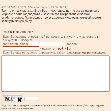
[2016-12-15 11:32:28] [ Аноним с адреса 89.66.116.* ]
Так что ж получается... Этот Бортник специалист по всему, начиная с
мирного плана Медведчука и заканчивая макроэкономической
стабильностью. Прям эксперт во всех делах и человек, который может
заткнуть любую дыру.
Что скажете, Аноним?
Если Вы зарегистрированный пользователь и хотите участвовать в
дискуссии — введите
свой логин (email)
, пароль
и нажмите
| войти |
.
Если Вы еще не зарегистрировались, зайдите на
страницу регистрации
.
Код состоит из цифр и латинских букв, изображенных на картинке. Для перезагрузки
кода кликните на картинке.