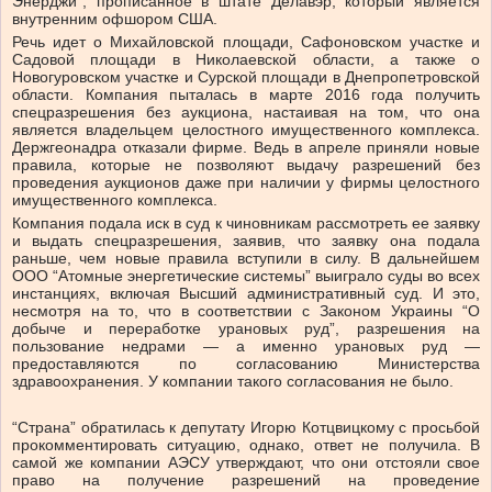
Энерджи”, прописанное в штате Делавэр, который является
внутренним офшором США.
Речь идет о Михайловской площади, Сафоновском участке и
Садовой площади в Николаевской области, а также о
Новогуровском участке и Сурской площади в Днепропетровской
области. Компания пыталась в марте 2016 года получить
спецразрешения без аукциона, настаивая на том, что она
является владельцем целостного имущественного комплекса.
Держгеонадра отказали фирме. Ведь в апреле приняли новые
правила, которые не позволяют выдачу разрешений без
проведения аукционов даже при наличии у фирмы целостного
имущественного комплекса.
Компания подала иск в суд к чиновникам рассмотреть ее заявку
и выдать спецразрешения, заявив, что заявку она подала
раньше, чем новые правила вступили в силу. В дальнейшем
ООО “Атомные энергетические системы” выиграло суды во всех
инстанциях, включая Высший административный суд. И это,
несмотря на то, что в соответствии с Законом Украины “О
добыче и переработке урановых руд”, разрешения на
пользование недрами — а именно урановых руд —
предоставляются по согласованию Министерства
здравоохранения. У компании такого согласования не было.
“Страна” обратилась к депутату Игорю Котцвицкому с просьбой
прокомментировать ситуацию, однако, ответ не получила. В
самой же компании АЭСУ утверждают, что они отстояли свое
право на получение разрешений на проведение