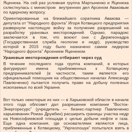
Яценюка. На сей раз условная группа Мартыненко и Яценюка
схлестнулась с министром внутренних дел Арсеном Аваковым
по ядерному вопросу.
Ориентированные на ближайшего соратника Авакова —
депутата от “Народного фронта” Игоря Котвицкого предприятия
развернули настоящую войну за получение разрешений на
разработку урановых месторождений. Однако, парадокс
заключается в том, что воюют они с Держгеонадра
(Государственная служба геологии и недр), руководство
которой в 2015 году было назначено самим лидером
“Народного фронта” Арсением Яценюком.
Урановые месторождения отбирают через суд
В течение последнего года группа компаний, в которых
фигурируют имена приближенных к Котвицкому
предпринимателей (в частности, таким является его
официальный помощник на общественных началах Александр
Павлюченко) пытается получить право на добычу полезных
ископаемых по всей Украине.
Вот только некоторые из них — в Харьковской области в начале
этого года облсовет дал разрешение компании “Восток-
Энергоресурс” (учредитель — бизнес-партнер Павлюченко
харьковчанин Роман Дружбин) расширить границы участка недр
на Новософиевской площади с целью добычи нефти и газа.
Еще одна компания, где основателями являются лица,
приближенные к Котвицкому, “Укргеопошук” попытался взять в