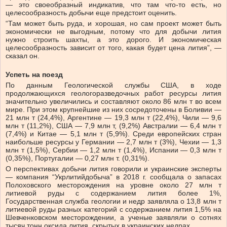
— это своеобразный индикатив, что там что-то есть, но
целесообразность добычи еще предстоит оценить.
“Там может быть руда, и хорошая, но сам проект может быть
экономически не выгодным, потому что для добычи лития
нужно строить шахты, а это дорого. И экономическая
целесообразность зависит от того, какая будет цена лития”, —
сказал он.
Успеть на поезд
По данным Геологической службы США, в ходе
продолжающихся геологоразведочных работ ресурсы лития
значительно увеличились и составляют около 86 млн т во всем
мире. При этом крупнейшие из них сосредоточены в Боливии —
21 млн т (24,4%), Аргентине — 19,3 млн т (22,4%), Чили — 9,6
млн т (11,2%), США — 7,9 млн т, (9,2%) Австралии — 6,4 млн т
(7,4%) и Китае — 5,1 млн т (5,9%). Среди европейских стран
наибольше ресурсы у Германии — 2,7 млн т (3%), Чехии — 1,3
млн т (1,5%), Сербии — 1,2 млн т (1,4%), Испании — 0,3 млн т
(0,35%), Португалии — 0,27 млн т. (0,31%).
О перспективах добычи лития говорили и украинские эксперты
— компания “Укрлитийдобыча” в 2018 г. сообщала о запасах
Полоховского месторождения на уровне около 27 млн т
литиевой руды с содержанием лития более 1%,
Государственная служба геологии и недр заявляла о 13,8 млн т
литиевой руды разных категорий с содержанием лития 1,5% на
Шевченковском месторождении, а ученые заявляли о сотнях
тысяч тонн оксида лития, скрытых в украинских недрах