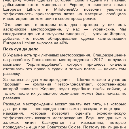
(Австрия) может сделать European Lithium одним из главных
добытчиков этого минерала в Европе, а синергия опыта
European Lithium и Millstone&Co позволит увеличить
эффективность производства лития на материке, сообщила
инвестиционная компания в своем пресс-релизе.
“Это слияние, в котором есть два партнера: у них есть
австрийское месторождение, у нас — украинские. Мы
вкладываем деньги и получаем синергию”, — уточнил Жернов,
добавив, что после обнародования сделки капитализация
European Lithium выросла на 40%.
Пока суд да дело
В Украине есть три литиевых месторождения. Спецразрешение
на разработку Полоховского месторождения в 2017 г. получила
компания “Укрлитийдобыча”, которой пришлось сначала
отстаивать это право в судах и только потом — начать там
разведку.
За остальные два месторождения — Шевченковское и участок
“Добрый” — компания “Петро-Консалтинг”, собственником
которой является Жернов, ведет судебные тяжбы сейчас, и
только после их успешного окончания может быть начата их
разведка.
Разведка месторождений может занять лет пять, из которых
два-три года — непосредственно сама разведка, и еще два —
изыскания, которые позволят оценить экономическую
эффективность каждого месторождения. Ведь все данные о
залежах лития базируются на изысканиях, которые
проводились еще при Советском Союзе. Поэтому эти лицензии