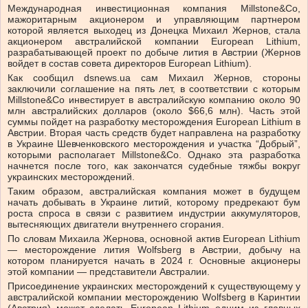
Международная инвестиционная компания Millstone&Co,
мажоритарным акционером и управляющим партнером
которой является выходец из Донецка Михаил Жернов, стала
акционером австралийской компании European Lithium,
разрабатывающей проект по добыче лития в Австрии (Жернов
войдет в состав совета директоров European Lithium).
Как сообщил dsnews.ua сам Михаил Жернов, стороны
заключили соглашение на пять лет, в соответствии с которым
Millstone&Co инвестирует в австралийскую компанию около 90
млн австралийских долларов (около $66,6 млн). Часть этой
суммы пойдет на разработку месторождения European Lithium в
Австрии. Вторая часть средств будет направлена на разработку
в Украине Шевченковского месторождения и участка “Добрый”,
которыми располагает Millstone&Co. Однако эта разработка
начнется после того, как закончатся судебные тяжбы вокруг
украинских месторождений.
Таким образом, австралийская компания может в будущем
начать добывать в Украине литий, которому предрекают бум
роста спроса в связи с развитием индустрии аккумуляторов,
вытесняющих двигатели внутреннего сгорания.
По словам Михаила Жернова, основной актив European Lithium
— месторождение лития Wolfsberg в Австрии, добычу на
котором планируется начать в 2024 г. Основные акционеры
этой компании — представители Австралии.
Присоединение украинских месторождений к существующему у
австралийской компании месторождению Wolfsberg в Каринтии