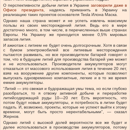
О перспективности добычи лития в Украине
заговорили даже в
Офисе президента
, надеясь приманить в Украину на
реализацию таких проектов основателя Tesla Илона Маска.
Однако наша страна может и не успеть извлечь максимум
пользы из своих месторождений лития. Ведь его в мире
достаточно много, в том числе, в перечисленных выше странах
Европы. На Украину же приходится менее 0,5% мировых
запасов лития.
И ажиотаж с литием не будет очень долгосрочным. Хотя в связи
с бумом электромобилей все литиевые месторождения
пытаются развивать, но все производители батарей говорят о
том, что в будущем литий для производства батарей уже может
и не использоваться. Производители аккумуляторов могут
отказаться от массового использования лития в течение 20 лет,
взяв на вооружение другие компоненты, которые позволяют
выпускать одновременно компактные, легкие и в то же время
емкие аккумуляторы.
“Литий — это свежая и будоражащая умы тема, но если глубоко
разобраться, то я отвожу активной добыче и переработке
литийсодержащей руды 10—20 лет. Есть вероятность, что
потом будут новые аккумуляторы, и потребность в литии будет
падать. И, возможно, проекты, которые не успеют выйти к этому
времени, могут быть просто нерентабельными”, — сказал
Жернов.
Однако литий с высокой долей вероятности все же будет и
далее использоваться в производстве аккумуляторов, потому