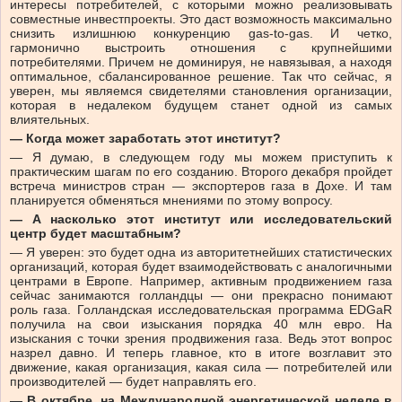
интересы потребителей, с которыми можно реализовывать
совместные инвестпроекты. Это даст возможность максимально
снизить излишнюю конкуренцию gas-to-gas. И четко,
гармонично выстроить отношения с крупнейшими
потребителями. Причем не доминируя, не навязывая, а находя
оптимальное, сбалансированное решение. Так что сейчас, я
уверен, мы являемся свидетелями становления организации,
которая в недалеком будущем станет одной из самых
влиятельных.
— Когда может заработать этот институт?
— Я думаю, в следующем году мы можем приступить к
практическим шагам по его созданию. Второго декабря пройдет
встреча министров стран — экспортеров газа в Дохе. И там
планируется обменяться мнениями по этому вопросу.
— А насколько этот институт или исследовательский
центр будет масштабным?
— Я уверен: это будет одна из авторитетнейших статистических
организаций, которая будет взаимодействовать с аналогичными
центрами в Европе. Например, активным продвижением газа
сейчас занимаются голландцы — они прекрасно понимают
роль газа. Голландская исследовательская программа EDGaR
получила на свои изыскания порядка 40 млн евро. На
изыскания с точки зрения продвижения газа. Ведь этот вопрос
назрел давно. И теперь главное, кто в итоге возглавит это
движение, какая организация, какая сила — потребителей или
производителей — будет направлять его.
— В октябре, на Международной энергетической неделе в