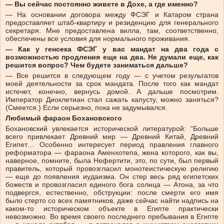
— Вы сейчас постоянно живете в Дохе, а где именно?
— На основании договора между ФСЭГ и Катаром страна
предоставляет штаб-квартиру и резиденцию для генерального
секретаря. Мне предоставлена вилла, там, соответственно,
обеспечены все условия для нормального проживания.
— Как у генсека ФСЭГ у вас мандат на два года с
возможностью продления еще на два. Не думали еще, как
решится вопрос? Чем будете заниматься дальше?
— Все решится в следующем году — с учетом результатов
моей деятельности за срок мандата. После того как мандат
истечет, конечно, вернусь домой. А дальше посмотрим.
Император Диоклетиан стал сажать капусту, можно заняться?
(Смеется.) Если серьезно, пока не задумывался.
Любимый фараон Бохановского
Бохановский увлекается исторической литературой: “Больше
всего привлекает Древний мир — Древний Китай, Древний
Египет… Особенно интересует период правления главного
реформатора — фараона Аменхотепа, жена которого, как вы,
наверное, помните, была Нефертити, это, по сути, был первый
правитель, который провозгласил монотеистическую религию
— еще до появления иудаизма. Он стер весь ряд египетских
божеств и провозгласил единого бога солнца — Атона, за что
подвергся, естественно, обструкции: после смерти его имя
было стерто со всех памятников, даже сейчас найти надпись на
каком-то историческом объекте в Египте практически
невозможно. Во время своего последнего пребывания в Египте