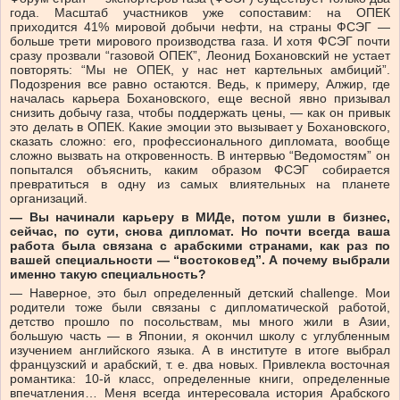
года. Масштаб участников уже сопоставим: на ОПЕК
приходится 41% мировой добычи нефти, на страны ФСЭГ —
больше трети мирового производства газа. И хотя ФСЭГ почти
сразу прозвали “газовой ОПЕК”, Леонид Бохановский не устает
повторять: “Мы не ОПЕК, у нас нет картельных амбиций”.
Подозрения все равно остаются. Ведь, к примеру, Алжир, где
началась карьера Бохановского, еще весной явно призывал
снизить добычу газа, чтобы поддержать цены, — как он привык
это делать в ОПЕК. Какие эмоции это вызывает у Бохановского,
сказать сложно: его, профессионального дипломата, вообще
сложно вызвать на откровенность. В интервью “Ведомостям” он
попытался объяснить, каким образом ФСЭГ собирается
превратиться в одну из самых влиятельных на планете
организаций.
— Вы начинали карьеру в МИДе, потом ушли в бизнес,
сейчас, по сути, снова дипломат. Но почти всегда ваша
работа была связана с арабскими странами, как раз по
вашей специальности — “востоковед”. А почему выбрали
именно такую специальность?
— Наверное, это был определенный детский challenge. Мои
родители тоже были связаны с дипломатической работой,
детство прошло по посольствам, мы много жили в Азии,
большую часть — в Японии, я окончил школу с углубленным
изучением английского языка. А в институте в итоге выбрал
французский и арабский, т. е. два новых. Привлекла восточная
романтика: 10-й класс, определенные книги, определенные
впечатления… Меня всегда интересовала история Арабского