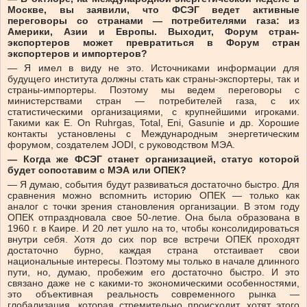
Москве, вы заявили, что ФСЭГ ведет активные
переговоры со странами — потребителями газа: из
Америки, Азии и Европы. Выходит, Форум стран-
экспортеров может превратиться в Форум стран
экспортеров и импортеров?
— Я имел в виду не это. Источниками информации для
будущего института должны стать как страны-экспортеры, так и
страны-импортеры. Поэтому мы ведем переговоры с
министерствами стран — потребителей газа, с их
статистическими организациями, с крупнейшими игроками.
Такими как E. On Ruhrgas, Total, Eni, Gasunie и др. Хорошие
контакты установлены с Международным энергетическим
форумом, создателем JODI, с руководством МЭА.
— Когда же ФСЭГ станет организацией, статус которой
будет сопоставим с МЭА или ОПЕК?
— Я думаю, события будут развиваться достаточно быстро. Для
сравнения можно вспомнить историю ОПЕК — только как
аналог с точки зрения становления организации. В этом году
ОПЕК отпраздновала свое 50-летие. Она была образована в
1960 г. в Каире. И 20 лет ушло на то, чтобы консолидироваться
внутри себя. Хотя до сих пор все встречи ОПЕК проходят
достаточно бурно, каждая страна отстаивает свои
национальные интересы. Поэтому мы только в начале длинного
пути, но, думаю, пробежим его достаточно быстро. И это
связано даже не с какими-то экономическими особенностями,
это объективная реальность современного рынка —
глобализация, которая стремительно происходит, хотят этого