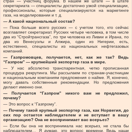
стран — участниц форума. В нашем же штате — в штате
секретариата — специалисты достаточно узкой специализации,
профессионалы, которые специализируются на маркетинге
газа, на моделировании и т. д.
— А какой национальный состав?
— Пока больше всего русских — с учетом того, кто сейчас
возглавляет секретариат. Русских четыре человека, в том числе
два из “Стройтрансгаза”, по три человека из Ливии и Ирана, по
два из Венесуэлы и Алжира, один из Нигерии, есть,
естественно, специалисты из национальных нефтегазовых
компаний.
— Газпромовцев, получается, нет, как же так? Ведь
“Газпром” — крупнейший экспортер газа в мире.
— У нас абсолютно транспарентная, четко прописанная
процедура рекрутинга. Мы рассылаем по странам-участницам
и национальным компаниям предложения о найме. Я, конечно,
могу давать собственные рекомендации. Но предложения
делают именно они.
— Получается “Газпром” никого вам не предложил,
почему?
— Это вопрос к “Газпрому”.
— Почему такой крупный экспортер газа, как Норвегия, до
сих пор остается наблюдателем и не вступает в вашу
организацию? Она не воспринимает вас всерьез?
— Если бы она не воспринимала нас всерьез, не стала бы
наблюдателем… Я думаю, это вопрос времени. Ведь наши