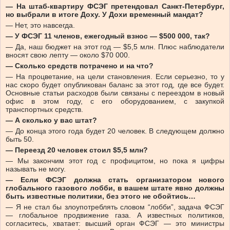
— На штаб-квартиру ФСЭГ претендовал Санкт-Петербург,
но выбрали в итоге Доху. У Дохи временный мандат?
— Нет, это навсегда.
— У ФСЭГ 11 членов, ежегодный взнос — $500 000, так?
— Да, наш бюджет на этот год — $5,5 млн. Плюс наблюдатели
вносят свою лепту — около $70 000.
— Сколько средств потрачено и на что?
— На процветание, на цели становления. Если серьезно, то у
нас скоро будет опубликован баланс за этот год, где все будет.
Основные статьи расходов были связаны с переездом в новый
офис в этом году, с его оборудованием, с закупкой
транспортных средств.
— А сколько у вас штат?
— До конца этого года будет 20 человек. В следующем должно
быть 50.
— Переезд 20 человек стоил $5,5 млн?
— Мы закончим этот год с профицитом, но пока я цифры
называть не могу.
— Если ФСЭГ должна стать организатором нового
глобального газового лобби, в вашем штате явно должны
быть известные политики, без этого не обойтись…
— Я не стал бы злоупотреблять словом “лобби”, задача ФСЭГ
— глобальное продвижение газа. А известных политиков,
согласитесь, хватает: высший орган ФСЭГ — это министры