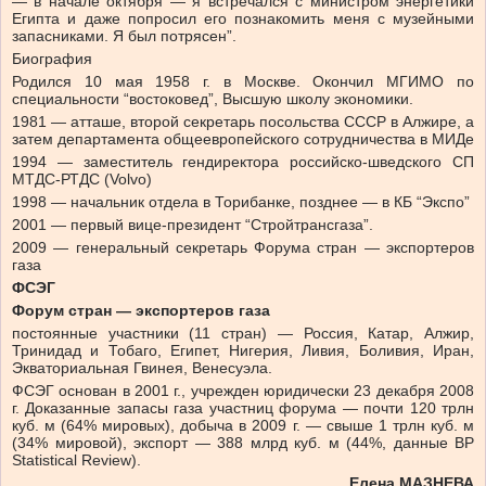
— в начале октября — я встречался с министром энергетики
Египта и даже попросил его познакомить меня с музейными
запасниками. Я был потрясен”.
Биография
Родился 10 мая 1958 г. в Москве. Окончил МГИМО по
специальности “востоковед”, Высшую школу экономики.
1981 — атташе, второй секретарь посольства СССР в Алжире, а
затем департамента общеевропейского сотрудничества в МИДе
1994 — заместитель гендиректора российско-шведского СП
МТДС-РТДС (Volvo)
1998 — начальник отдела в Торибанке, позднее — в КБ “Экспо”
2001 — первый вице-президент “Стройтрансгаза”.
2009 — генеральный секретарь Форума стран — экспортеров
газа
ФСЭГ
Форум стран — экспортеров газа
постоянные участники (11 стран) — Россия, Катар, Алжир,
Тринидад и Тобаго, Египет, Нигерия, Ливия, Боливия, Иран,
Экваториальная Гвинея, Венесуэла.
ФСЭГ основан в 2001 г., учрежден юридически 23 декабря 2008
г. Доказанные запасы газа участниц форума — почти 120 трлн
куб. м (64% мировых), добыча в 2009 г. — свыше 1 трлн куб. м
(34% мировой), экспорт — 388 млрд куб. м (44%, данные BP
Statistical Review).
Елена МАЗНЕВА