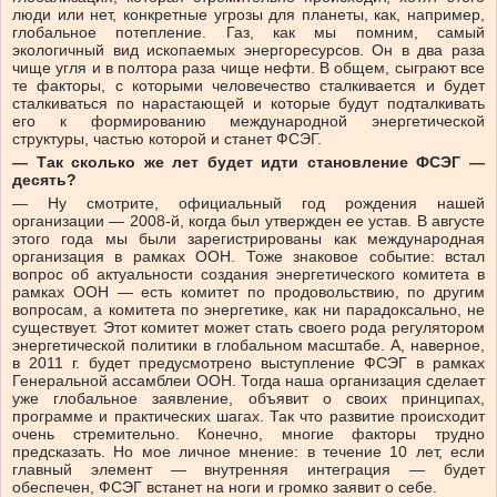
люди или нет, конкретные угрозы для планеты, как, например,
глобальное потепление. Газ, как мы помним, самый
экологичный вид ископаемых энергоресурсов. Он в два раза
чище угля и в полтора раза чище нефти. В общем, сыграют все
те факторы, с которыми человечество сталкивается и будет
сталкиваться по нарастающей и которые будут подталкивать
его к формированию международной энергетической
структуры, частью которой и станет ФСЭГ.
— Так сколько же лет будет идти становление ФСЭГ —
десять?
— Ну смотрите, официальный год рождения нашей
организации — 2008-й, когда был утвержден ее устав. В августе
этого года мы были зарегистрированы как международная
организация в рамках ООН. Тоже знаковое событие: встал
вопрос об актуальности создания энергетического комитета в
рамках ООН — есть комитет по продовольствию, по другим
вопросам, а комитета по энергетике, как ни парадоксально, не
существует. Этот комитет может стать своего рода регулятором
энергетической политики в глобальном масштабе. А, наверное,
в 2011 г. будет предусмотрено выступление ФСЭГ в рамках
Генеральной ассамблеи ООН. Тогда наша организация сделает
уже глобальное заявление, объявит о своих принципах,
программе и практических шагах. Так что развитие происходит
очень стремительно. Конечно, многие факторы трудно
предсказать. Но мое личное мнение: в течение 10 лет, если
главный элемент — внутренняя интеграция — будет
обеспечен, ФСЭГ встанет на ноги и громко заявит о себе.