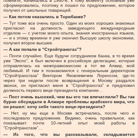
помните, начинались в 1980-е, к тому моменту основные уже
сформировались, поэтому я пошел по предложению, которое
получил от школьных товарищей.
— Как потом оказались в Торибанке?
— Тут тоже все очень просто. Один из моих хороших знакомых
пригласил на должность заведующего международным
отделом — с учетом моего опыта, знания иностранных языков,
— и к этому времени я уже окончил Высшую школу экономики,
получил второе высшее.
— А как попали в “Стройтрансгаз”?
— Почти случайно. Еще будучи сотрудником банка, в то время
уже “Экспо”, я был включен в российскую делегацию, которая
отправлялась на межправкомиссию в тот же Алжир, мой
любимый. И там я познакомился с генеральным директором
“Стройтрансгаза” Виктором Яковлевичем Лоренсом, где-то
через три недели после возвращения в Москву раздался
звонок, он пригласил меня в “Стройтрансгаз” и предложил
должность первого вице-президента компании…
— Пост очень высокий, чем вы его так впечатлили? Вы так
бурно обсуждали в Алжире проблемы арабского мира, что
он решил: хочу себе такого вице-президента?
— Нет, ну мы еще в Москве встречались, после чего и
последовало предложение. Видимо, очень правильное, как
показывает почти 10-летний опыт моей работы в
“Стройтрансгазе”…
— Из того, что вы рассказывали, складывается