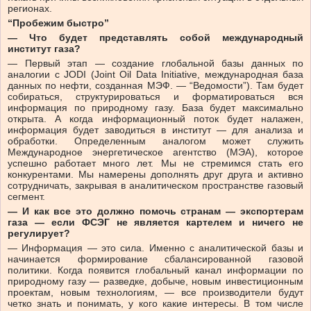
регионах.
“Пробежим быстро”
— Что будет представлять собой международный
институт газа?
— Первый этап — создание глобальной базы данных по
аналогии с JODI (Joint Oil Data Initiative, международная база
данных по нефти, созданная МЭФ. — “Ведомости”). Там будет
собираться, структурироваться и форматироваться вся
информация по природному газу. База будет максимально
открыта. А когда информационный поток будет налажен,
информация будет заводиться в институт — для анализа и
обработки. Определенным аналогом может служить
Международное энергетическое агентство (МЭА), которое
успешно работает много лет. Мы не стремимся стать его
конкурентами. Мы намерены дополнять друг друга и активно
сотрудничать, закрывая в аналитическом пространстве газовый
сегмент.
— И как все это должно помочь странам — экспортерам
газа — если ФСЭГ не является картелем и ничего не
регулирует?
— Информация — это сила. Именно с аналитической базы и
начинается формирование сбалансированной газовой
политики. Когда появится глобальный канал информации по
природному газу — разведке, добыче, новым инвестиционным
проектам, новым технологиям, — все производители будут
четко знать и понимать, у кого какие интересы. В том числе