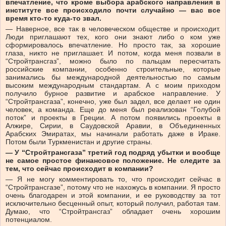
впечатление, что кроме выбора арабского направления в
институте все происходило почти случайно — вас все
время кто-то куда-то звал.
— Наверное, все так в человеческом обществе и происходит.
Люди приглашают тех, кого они знают либо о ком уже
сформировалось впечатление. Но просто так, за хорошие
глаза, никто не приглашает. И потом, когда меня позвали в
“Стройтрансгаз”, можно было по пальцам пересчитать
российские компании, особенно строительные, которые
занимались бы международной деятельностью по самым
высоким международным стандартам. А с моим приходом
получило бурное развитие и арабское направление. У
“Стройтрансгаза”, конечно, уже был задел, все делает не один
человек, а команда. Еще до меня был реализован “Голубой
поток” и проекты в Греции. А потом появились проекты в
Алжире, Сирии, в Саудовской Аравии, в Объединенных
Арабских Эмиратах, мы начинали работать даже в Ираке.
Потом были Туркменистан и другие страны.
— У “Стройтрансгаза” третий год подряд убытки и вообще
не самое простое финансовое положение. Не следите за
тем, что сейчас происходит в компании?
— Я не могу комментировать то, что происходит сейчас в
“Стройтрансгазе”, потому что не нахожусь в компании. Я просто
очень благодарен и этой компании, и ее руководству за тот
исключительно бесценный опыт, который получил, работая там.
Думаю, что “Стройтрансгаз” обладает очень хорошим
потенциалом.