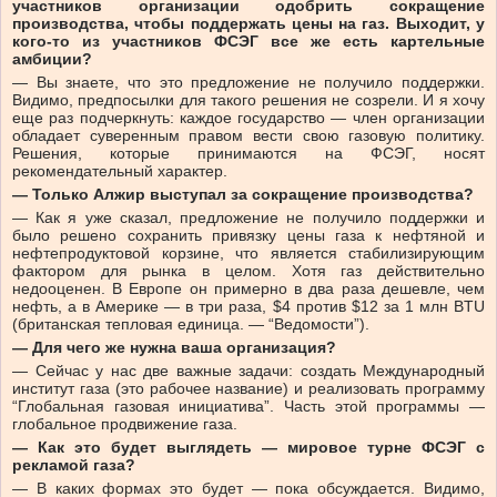
участников организации одобрить сокращение
производства, чтобы поддержать цены на газ. Выходит, у
кого-то из участников ФСЭГ все же есть картельные
амбиции?
— Вы знаете, что это предложение не получило поддержки.
Видимо, предпосылки для такого решения не созрели. И я хочу
еще раз подчеркнуть: каждое государство — член организации
обладает суверенным правом вести свою газовую политику.
Решения, которые принимаются на ФСЭГ, носят
рекомендательный характер.
— Только Алжир выступал за сокращение производства?
— Как я уже сказал, предложение не получило поддержки и
было решено сохранить привязку цены газа к нефтяной и
нефтепродуктовой корзине, что является стабилизирующим
фактором для рынка в целом. Хотя газ действительно
недооценен. В Европе он примерно в два раза дешевле, чем
нефть, а в Америке — в три раза, $4 против $12 за 1 млн BTU
(британская тепловая единица. — “Ведомости”).
— Для чего же нужна ваша организация?
— Сейчас у нас две важные задачи: создать Международный
институт газа (это рабочее название) и реализовать программу
“Глобальная газовая инициатива”. Часть этой программы —
глобальное продвижение газа.
— Как это будет выглядеть — мировое турне ФСЭГ с
рекламой газа?
— В каких формах это будет — пока обсуждается. Видимо,