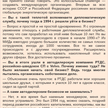
как принято сейчас говорить. Это колоссальный challenge —
создавать международную организацию. Впервые за всю
историю СССР и Российской Федерации россиянин возглавил
глобальную энергетическую организацию.
— Вы с такой теплотой вспоминаете дипломатическую
службу, почему тогда в 1994 г. решили уйти в бизнес?
— Вопрос и простой и не простой одновременно. Я с огромным
уважением отношусь к работникам дипломатической службы,
потому что сам проработал на этой ниве больше 10 лет. Но вы
же помните, что происходило в стране в начале 1990-х? Из
МИДа ежегодно уходило большое количество не самых плохих
сотрудников, иногда до 1000 человек. Все то же самое
происходило и с другими госучреждениями. Расширялись
возможности, хотелось использовать накопленный опыт в
других сферах. Все достаточно прозаично.
— Вы в итоге ушли в автодилерскую компанию РТДС,
российско-шведское СП с Volvo. Почему именно туда? Не
было желания начать свой бизнес? Ведь тогда многие
пытались организовать собственное дело.
— Объяснение очень простое: в РТДС работали мои хорошие
школьные друзья, с которыми я учился 10 лет в одном классе,
сидел за одной партой.
— А сами автодилерским бизнесом не занимались?
— Нет, я все время был наемным менеджером, меня это
вполне устраивало. Это был 1994 год, можно сказать, поздний
период развития российского капитализма, кооперативы, как вы