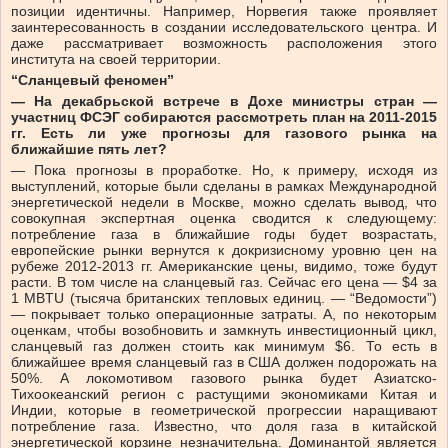
позиции идентичны. Например, Норвегия также проявляет
заинтересованность в создании исследовательского центра. И
даже рассматривает возможность расположения этого
института на своей территории.
“Сланцевый феномен”
— На декабрьской встрече в Дохе министры стран —
участниц ФСЭГ собираются рассмотреть план на 2011-2015
гг. Есть ли уже прогнозы для газового рынка на
ближайшие пять лет?
— Пока прогнозы в проработке. Но, к примеру, исходя из
выступлений, которые были сделаны в рамках Международной
энергетической недели в Москве, можно сделать вывод, что
совокупная экспертная оценка сводится к следующему:
потребление газа в ближайшие годы будет возрастать,
европейские рынки вернутся к докризисному уровню цен на
рубеже 2012-2013 гг. Американские цены, видимо, тоже будут
расти. В том числе на сланцевый газ. Сейчас его цена — $4 за
1 MBTU (тысяча британских тепловых единиц. — “Ведомости”)
— покрывает только операционные затраты. А, по некоторым
оценкам, чтобы возобновить и замкнуть инвестиционный цикл,
сланцевый газ должен стоить как минимум $6. То есть в
ближайшее время сланцевый газ в США должен подорожать на
50%. А локомотивом газового рынка будет Азиатско-
Тихоокеанский регион с растущими экономиками Китая и
Индии, которые в геометрической прогрессии наращивают
потребление газа. Известно, что доля газа в китайской
энергетической корзине незначительна. Доминантой является