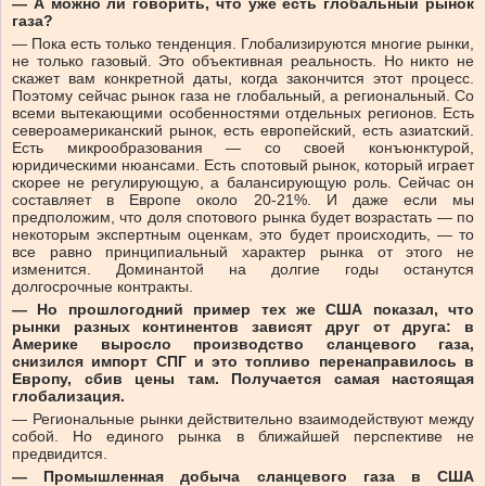
— А можно ли говорить, что уже есть глобальный рынок
газа?
— Пока есть только тенденция. Глобализируются многие рынки,
не только газовый. Это объективная реальность. Но никто не
скажет вам конкретной даты, когда закончится этот процесс.
Поэтому сейчас рынок газа не глобальный, а региональный. Со
всеми вытекающими особенностями отдельных регионов. Есть
североамериканский рынок, есть европейский, есть азиатский.
Есть микрообразования — со своей конъюнктурой,
юридическими нюансами. Есть спотовый рынок, который играет
скорее не регулирующую, а балансирующую роль. Сейчас он
составляет в Европе около 20-21%. И даже если мы
предположим, что доля спотового рынка будет возрастать — по
некоторым экспертным оценкам, это будет происходить, — то
все равно принципиальный характер рынка от этого не
изменится. Доминантой на долгие годы останутся
долгосрочные контракты.
— Но прошлогодний пример тех же США показал, что
рынки разных континентов зависят друг от друга: в
Америке выросло производство сланцевого газа,
снизился импорт СПГ и это топливо перенаправилось в
Европу, сбив цены там. Получается самая настоящая
глобализация.
— Региональные рынки действительно взаимодействуют между
собой. Но единого рынка в ближайшей перспективе не
предвидится.
— Промышленная добыча сланцевого газа в США