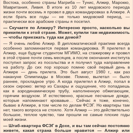
Востока, особенно страны Магриба — Тунис, Алжир, Марокко,
Мавритания, Ливия. В итоге из 10 лет мидовского периода
жизни почти восемь я провел в двух командировках в Алжире. А
если брать все годы — не только мидовский период, —
практически все арабские страны я посетил.
— Скучаете по Алжиру? Интересно просто, насколько вы
прикипели к этой стране. Может, купили там недвижимость
— чтобы приезжать туда как домой?
— Я очень люблю Алжир. В дипломатической практике всегда
особенно запоминается первая командировка. Я прилетел в
Алжир, еще будучи студентом МГИМО, на стажировку и провел
в этой стране почти семь месяцев, а после окончания института
поступил запрос из посольства и я получил туда направление
на работу. До сих пор хорошо помню свой первый день в
Алжире — день прилета. Это был август 1980 г., как раз
накануне Олимпиады в Москве. Помню, вылетал — было
раннее, прохладное утро. А когда прилетел в Алжир, попал в
сезон сирокко: ветер из Сахары и ощущение, что попадаешь
как в аэродинамическую трубу, наполненную обжигающим,
горячим воздухом. И естественно, красные песчаные дожди,
которые напоминают кровавые… Сейчас я тоже, конечно,
бываю в Алжире, в том числе по делам ФСЭГ. Но квартиры там
нет, такого вопроса не стояло. Хотя Алжир — это действительно
большое, теплое чувство, там прошли не самые плохие годы
моей жизни.
— Штаб-квартира ФСЭГ в Дохе, и вы там сейчас постоянно
живете, какая страна больше нравится — Алжир или