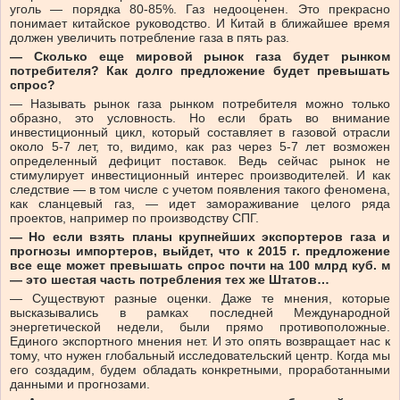
уголь — порядка 80-85%. Газ недооценен. Это прекрасно
понимает китайское руководство. И Китай в ближайшее время
должен увеличить потребление газа в пять раз.
— Сколько еще мировой рынок газа будет рынком
потребителя? Как долго предложение будет превышать
спрос?
— Называть рынок газа рынком потребителя можно только
образно, это условность. Но если брать во внимание
инвестиционный цикл, который составляет в газовой отрасли
около 5-7 лет, то, видимо, как раз через 5-7 лет возможен
определенный дефицит поставок. Ведь сейчас рынок не
стимулирует инвестиционный интерес производителей. И как
следствие — в том числе с учетом появления такого феномена,
как сланцевый газ, — идет замораживание целого ряда
проектов, например по производству СПГ.
— Но если взять планы крупнейших экспортеров газа и
прогнозы импортеров, выйдет, что к 2015 г. предложение
все еще может превышать спрос почти на 100 млрд куб. м
— это шестая часть потребления тех же Штатов…
— Существуют разные оценки. Даже те мнения, которые
высказывались в рамках последней Международной
энергетической недели, были прямо противоположные.
Единого экспортного мнения нет. И это опять возвращает нас к
тому, что нужен глобальный исследовательский центр. Когда мы
его создадим, будем обладать конкретными, проработанными
данными и прогнозами.