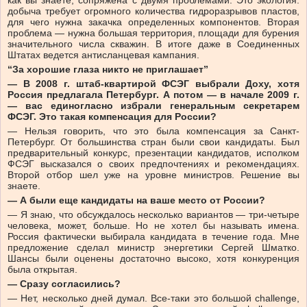
как вы знаете, сопряжена с двумя проблемами. Это экология:
добыча требует огромного количества гидроразрывов пластов,
для чего нужна закачка определенных компонентов. Вторая
проблема — нужна большая территория, площади для бурения
значительного числа скважин. В итоге даже в Соединенных
Штатах ведется антисланцевая кампания.
“За хорошие глаза никто не приглашает”
— В 2008 г. штаб-квартирой ФСЭГ выбрали Доху, хотя
Россия предлагала Петербург. А потом — в начале 2009 г.
— вас единогласно избрали генеральным секретарем
ФСЭГ. Это такая компенсация для России?
— Нельзя говорить, что это была компенсация за Санкт-
Петербург. От большинства стран были свои кандидаты. Был
предварительный конкурс, презентации кандидатов, исполком
ФСЭГ высказался о своих предпочтениях и рекомендациях.
Второй отбор шел уже на уровне министров. Решение вы
знаете.
— А были еще кандидаты на ваше место от России?
— Я знаю, что обсуждалось несколько вариантов — три-четыре
человека, может, больше. Но не хотел бы называть имена.
Россия фактически выбирала кандидата в течение года. Мне
предложение сделал министр энергетики Сергей Шматко.
Шансы были оценены достаточно высоко, хотя конкуренция
была открытая.
— Сразу согласились?
— Нет, несколько дней думал. Все-таки это большой challenge,