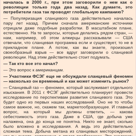
началась в 2000 г., при этом заговорили о нем как о
революции только года два назад. Как думаете, это
потребители газа так проводят глобальную кампанию?
— Популяризация сланцевого газа действительно началась
пару лет назад. Причем сначала американские источники
отрицали даже подобные разработки. В масштабном плане,
естественно. На те запросы, которые делались рядом стран, —
нам, например, об этом алжирцы рассказывали — США
отвечали, что сланцевая программа если и существует, то не в
прикладном плане. А потом, как вы знаете, произошел
своеобразный взрыв — все вдруг заговорили о сланцевой
революции. Над этим действительно стоит подумать.
— Так кто все это начал?
— Это вопрос к американцам.
— Участники ФСЭГ еще не обсуждали сланцевый феномен
— насколько он временный и как может изменить рынок?
— Сланцевый газ — феномен, который заслуживает отдельного
изыскания. В 2011 г. ФСЭГ действительно планирует провести
исследование по перспективам развития сланцевого газа. Это
будет одно из первых наших исследований. Оно не то чтобы
самое важное, но, скажем так, маркетообразующее. И главный
вопрос, на который мы должны ответить, — какова
себестоимость этого газа. Даже в США, где добыча уже
налажена, она до конца не понятна. Никто не знает, сколько
было вложено в исследования. А ведь это действительно
сложная тема. Добыча метана из сланцевых месторождений,