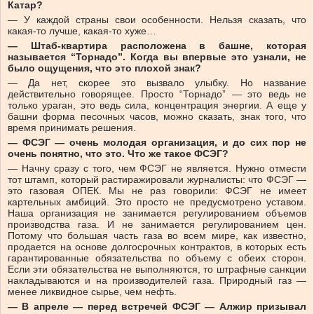
Катар?
— У каждой страны свои особенности. Нельзя сказать, что
какая-то лучше, какая-то хуже…
— Штаб-квартира расположена в башне, которая
называется “Торнадо”. Когда вы впервые это узнали, не
было ощущения, что это плохой знак?
— Да нет, скорее это вызвало улыбку. Но название
действительно говорящее. Просто “Торнадо” — это ведь не
только ураган, это ведь сила, концентрация энергии. А еще у
башни форма песочных часов, можно сказать, знак того, что
время принимать решения.
— ФСЭГ — очень молодая организация, и до сих пор не
очень понятно, что это. Что же такое ФСЭГ?
— Начну сразу с того, чем ФСЭГ не является. Нужно отмести
тот штамп, который растиражировали журналисты: что ФСЭГ —
это газовая ОПЕК. Мы не раз говорили: ФСЭГ не имеет
картельных амбиций. Это просто не предусмотрено уставом.
Наша организация не занимается регулированием объемов
производства газа. И не занимается регулированием цен.
Потому что большая часть газа во всем мире, как известно,
продается на основе долгосрочных контрактов, в которых есть
гарантированные обязательства по объему с обеих сторон.
Если эти обязательства не выполняются, то штрафные санкции
накладываются и на производителей газа. Природный газ —
менее ликвидное сырье, чем нефть.
— В апреле — перед встречей ФСЭГ — Алжир призывал