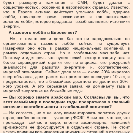
будет развернута кампания в СМИ, будет диалог с
общественностью, особенно в европейских странах. Известно,
что в Европе активно действует угольное лобби, ядерное
лобби, последнее время развивается и так называемое
зеленое лобби, которое продвигает возобновляемые источники
энергии.
— А газового лобби в Европе нет?
— Нет, в том-то все и дело. Как это ни парадоксально, но
организованного газового лобби сейчас не существует.
Наверняка оно есть в рамках национальных компаний, в
рамках отдельных стран. Но в глобальном масштабе нет.
Поэтому и идет речь, что нужен некий вектор в защиту газа и
более справедливой оценки его потенциала, его ресурсной
значимости для развития энергетики и, соответственно,
мировой экономики. Сейчас доля газа — около 20% мирового
энергобаланса, доля растет на протяжении последних 10 лет, и
предполагается, что в ближайшее десятилетие достигнет 30%-
ного уровня. А это серьезная заявка на доминанту газа в
мировой энергетике на ближайшие годы.
— Вы хорошо знаете арабский мир. Согласны ли вы, что
этот самый мир в последние годы превратился в главный
источник нестабильности в глобальной политике?
— Не согласен, но я не могу комментировать политику других
стран, особенно стран — участниц ФСЭГ. Я считаю, что все, что
происходит сейчас в мире, вполне закономерно, излишней
кризисности не фокусируется в отдельной стране. Не стоит
искать причины возникновения кризисных ситуаций в отдельных