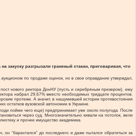
а закуску разгрызали граненый стакан, приговаривая, что
 аукционом по продаже оценок, но в свое оправдание утверждал,
 пост нового ректора ДонНУ (пусть и серебряным призером), ему
 ректора набрал 29,67% вместо необходимых тридцати процентов.
ерским протеже. А значит, в нашумевшей истории противостояния
х остатков вузовской автономии в Украине.
 поди пойми чего еще) предпринимает уже около полугода. После
тановиться через суд. Многозначительно кивали на потолок, вели
лиотеку и прочее имущество академика.
ч, он “барахтался” до последнего и даже пытался обратиться за