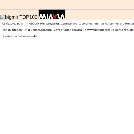
(c) Укррудпром — новости металлургии: цветная металлургия, черная металлургия, мета
При цитировании и использовании материалов ссылка на
www.ukrrudprom.ua
обязательна.
Сделано в miavia estudia.