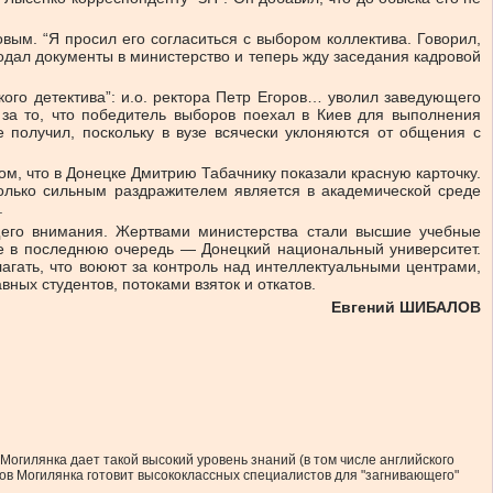
вым. “Я просил его согласиться с выбором коллектива. Говорил,
одал документы в министерство и теперь жду заседания кадровой
кого детектива”: и.о. ректора Петр Егоров… уволил заведующего
 за то, что победитель выборов поехал в Киев для выполнения
 получил, поскольку в вузе всячески уклоняются от общения с
ом, что в Донецке Дмитрию Табачнику показали красную карточку.
сколько сильным раздражителем является в академической среде
.
его внимания. Жертвами министерства стали высшие учебные
не в последнюю очередь — Донецкий национальный университет.
агать, что воюют за контроль над интеллектуальными центрами,
ных студентов, потоками взяток и откатов.
Евгений ШИБАЛОВ
 Могилянка дает такой высокий уровень знаний (в том числе английского
иков Могилянка готовит высококлассных специалистов для "загнивающего"