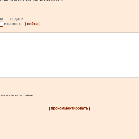
ии — введите
и нажмите
| войти |
.
 кликните на картинке.
| прокомментировать |