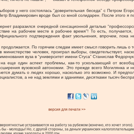
боров у него состоялась “доверительная беседа” с Петром Егоро
 Петр Владимирович вроде был со мной солидарен. После этого я п
нтернет разразился очередной сенсационной деталью “профессорс
твие на рабочем месте в рабочее время”! То есть, получается,
Официального подтверждения факт увольнения, впрочем, пока не
 продолжается. По горячим следам имеет смысл говорить лишь о т
 в министерстве человек, проиграл выборы, свидетельствует, на
именования вуза в “университет имени Стуса” Станислав Федорчук
на еще один аспект проблемы, как-то ускользающий от всеобщ
сширения вузовской автономии. Это прежде всего Могилянка и 
ется думать о людях хорошо, насколько это возможно. И предпол
циалистов, а не над землями и зданиями, десятками тысяч бесправ
версия для печати >>
вероятностью устраиваются на работу за рубежом (конечно, кто хочет этого).
ь бы - молодцы! Но, с другой стороны, за деньги украинских налогоплательщ
 людям, кроме зарплаты в 2000 грн.