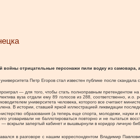
нецка
войны отрицательные персонажи пили водку из самовара, а н
университета Петр Егоров стал известен публике после скандала с
проиграл — для того, чтобы стать полноправным претендентом на
лектива вуза отдали ему 89 голосов из 288, соответственно, и.о.
уководителем университета человека, которого все считают минист
лена. В истории, ставшей яркой иллюстрацией ликвидации последни
нистерство образования (а теперь еще спорта, молодежи, науки и
лго уговаривали не баллотироваться повторно и не пытаться восс
 — вскрыли запертый кабинет и вышвырнули в коридор личную биб
знавался в разговоре с нашим корреспондентом Владимир Павлови