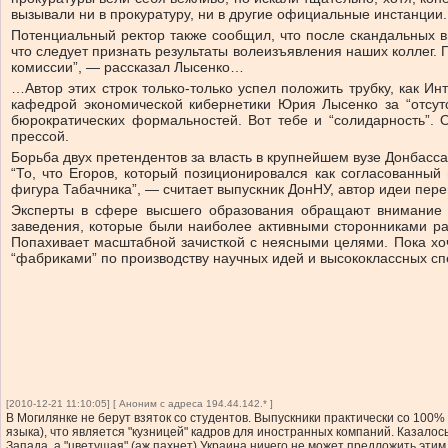
вызывали ни в прокуратуру, ни в другие официальные инстанции.
Потенциальный ректор также сообщил, что после скандальных вы
что следует признать результаты волеизъявления наших коллег.
комиссии”, — рассказал Лысенко…
…Автор этих строк только-только успел положить трубку, как И
кафедрой экономической кибернетики Юрия Лысенко за “отсутс
бюрократических формальностей. Вот тебе и “солидарность”. 
прессой.
Борьба двух претендентов за власть в крупнейшем вузе Донбасса
“То, что Егоров, который позиционировался как согласованный
фигура Табачника”, — считает выпускник ДонНУ, автор идеи пере
Эксперты в сфере высшего образования обращают внимание 
заведения, которые были наиболее активными сторонниками ра
Попахивает масштабной зачисткой с неясными целями. Пока хоч
“фабриками” по производству научных идей и высококлассных спе
[2010-12-21 11:10:05] [ Аноним с адреса 194.44.142.* ]
В Могилянке не берут взяток со студентов. Выпускники практически со 100% 
языка), что является "кузницей" кадров для иностранных компаний. Казалос
Запада, а "цветущая" (аж пахнет) Украина ничего не может предложить этим