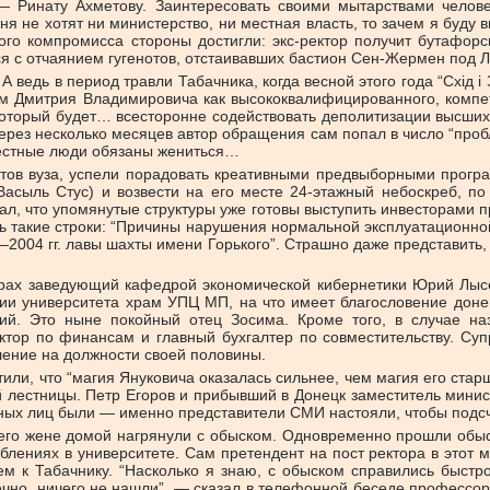
Ринату Ахметову. Заинтересовать своими мытарствами человек
ня не хотят ни министерство, ни местная власть, то зачем я буду
го компромисса стороны достигли: экс-ректор получит бутафорск
ся с отчаянием гугенотов, отстаивавших бастион Сен-Жермен под 
 ведь в период травли Табачника, когда весной этого года “Схід і
м Дмитрия Владимировича как высококвалифицированного, компет
который будет… всесторонне содействовать деполитизации высших
рез несколько месяцев автор обращения сам попал в число “пробл
 честные люди обязаны жениться…
тов вуза, успели порадовать креативными предвыборными програ
я Васыль Стус) и возвести на его месте 24-этажный небоскреб, п
, что упомянутые структуры уже готовы выступить инвесторами про
ь такие строки: “Причины нарушения нормальной эксплуатационно
2004 гг. лавы шахты имени Горького”. Страшно даже представить, ч
рах заведующий кафедрой экономической кибернетики Юрий Лысен
рии университета храм УПЦ МП, на что имеет благословение донец
й. Это ныне покойный отец Зосима. Кроме того, в случае наз
ор по финансам и главный бухгалтер по совместительству. Супру
ление на должности своей половины.
или, что “магия Януковича оказалась сильнее, чем магия его ста
й лестницы. Петр Егоров и прибывший в Донецк заместитель мини
ых лиц были — именно представители СМИ настояли, чтобы подсче
го жене домой нагрянули с обыском. Одновременно прошли обыски
блениях в университете. Сам претендент на пост ректора в этот 
м к Табачнику. “Насколько я знаю, с обыском справились быстро
ечно, ничего не нашли”, — сказал в телефонной беседе профессор