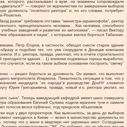
а, которого, рассказывают в вузе, на экзамены сопровождали
 выдвигаться?” — говорил он журналистам по завершении выборов
ую должность “почетного ректора” и, по его словам, потребует
Ла-Рошелью.
 Захід разом” требовали отставки “министра-украинофоба”, ректор
ентного, принципиального человека… Как человека, способного
 учебных заведений и развитию их автономии”, — писал Виктору
ем образования и науки”, с которыми взялся бороться Табачник.
ммами. Петр Егоров, в частности, обещал снести старое здание
о образу и подобию тех, что уже соорудили в Донецке компании
екта. И.о. ректора, правда, умолчал, что в отчете строительного
й пригодности здания… 1) влияние подземных горных выработок.
то случится, если на таком зыбком основании построить “свечку”
ко — решил бороться за духовность. Он заявил, что выполнит
кого митрополита Илариона. Пикантность ситуации в том, что у
начения кандидата “из народа”в руководстве ДонНУ сложится
гу Юрия Григорьевича, правда, новый и.о. ректора уволил, но
ршего сына”. Теперь заведующий кафедрой имеет шанс совершить
стра образования Евгений Сулима ходили мрачнее тучи и хамили
т голосов велся публично, под прицелом объективов.
 еще у двух проректоров. Как выяснилось, за день до выборов
момент находился в Киеве — возил в министерство документы по
, потому что у меня в квартире нет укромных мест. Сотрудники
 Лысенко корреспонденту “ЗН”. Он добавил, что до обыска его не