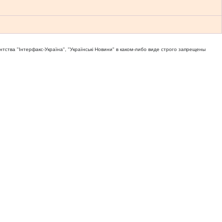
тва "Iнтерфакс-Україна", "Українськi Новини" в каком-либо виде строго запрещены