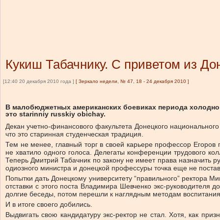
Кукиш Табачнику. С приветом из До
[12:40 20 декабря 2010 года ]
[
Зеркало недели, № 47, 18 - 24 декабря 2010
]
В малобюджетных американских боевиках периода холодной 
это starinniy russkiy obichay.
Декан учетно-финансового факультета Донецкого национального 
что это старинная студенческая традиция.
Тем не менее, главный торг в своей карьере профессор Егоров 
не хватило одного голоса. Делегаты конференции трудового кол
Теперь Дмитрий Табачник по закону не имеет права назначить р
одиозного министра и донецкой профессуры точка еще не постав
Попытки дать Донецкому университету “правильного” ректора Ми
отставки с этого поста Владимира Шевченко экс-руководителя до
долгие беседы, потом перешли к наглядным методам воспитания
И в итоге своего добились.
Выдвигать свою кандидатуру экс-ректор не стал. Хотя, как при