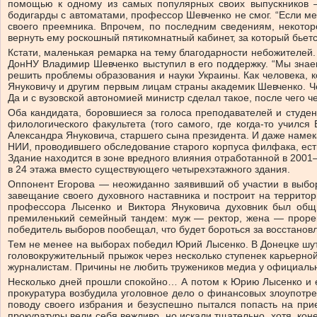
помощью к одному из самых популярных своих выпускников — 
бодигарды с автоматами, профессор Шевченко не смог. “Если ме
своего преемника. Впрочем, по последним сведениям, некоторо
вернуть ему роскошный пятикомнатный кабинет, за который бьет
Кстати, маленькая ремарка на тему благодарности небожителей. А
ДонНУ Владимир Шевченко выступил в его поддержку. “Мы знае
решить проблемы образования и науки Украины. Как человека, 
Януковичу и другим первым лицам страны академик Шевченко. Че
Да и с вузовской автономией министр сделал такое, после чего
Оба кандидата, боровшиеся за голоса преподавателей и студен
филологического факультета (того самого, где когда-то училс
Александра Януковича, старшего сына президента. И даже намекал
НИИ, проводившего обследование старого корпуса филфака, ест
Здание находится в зоне вредного влияния отработанной в 2001—
в 24 этажа вместо существующего четырехэтажного здания.
Оппонент Егорова — неожиданно заявивший об участии в выбо
завещание своего духовного наставника и построит на террито
профессора Лысенко и Виктора Януковича духовник был общи
премиленький семейный тандем: муж — ректор, жена — прорект
победитель выборов пообещал, что будет бороться за восстанов
Тем не менее на выборах победил Юрий Лысенко. В Донецке шут
головокружительный прыжок через несколько ступенек карьерно
журналистам. Причины не любить тружеников медиа у официальн
Несколько дней прошли спокойно… А потом к Юрию Лысенко и е
прокуратура возбудила уголовное дело о финансовых злоупотре
поводу своего избрания и безуспешно пытался попасть на прие
прокуратуры вели себя вежливо, но искали тщательно, хотя, кон