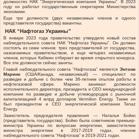
должностях НАК “Энергетическая компания Украины”. В 2023
году он работал государственным секретарем Министерства
экономики.
Еще три должности (двух независимых членов и одного
представителя государства) вакантны.
НАК “Нафтогаз Украины”
В январе 2023 года правительство утвердило новый состав
наблюдательного совета НАК “Нафтогаз Украины”. Он должен
состоять из семи членов: трех представителей от государства,
назначаемых правительством, и еще четырех независимых
членов, которых Кабмин отбирает во время открытого конкурса.
Все эти должности сейчас заняты.
Главой наблюдательного совета “Нафтогаза” является
Энтони
Марино
(США/Канада, независимый) — специалист по
разведке и добыче с более чем 38-летним опытом работы в
нефтегазовой сфере. Марино занимал должности
исполнительного директора, президента и СЕО международной
компании по разведке и добыче углеводородов с рыночной
капитализацией 4 млрд долларов Vermilion Energy. Также он
был президентом и CEO энергетической компании Tenaz
Energy.
Заместитель председателя правления — Наталья Бойко
(представитель государства). Бойко была советником премьер-
министра Украины по вопросам энергетики, заместителем
министра энергетики в 2017-2019 годах, членом
наблюдательного совета “Нафтогаза” в 2019-2021 годах.