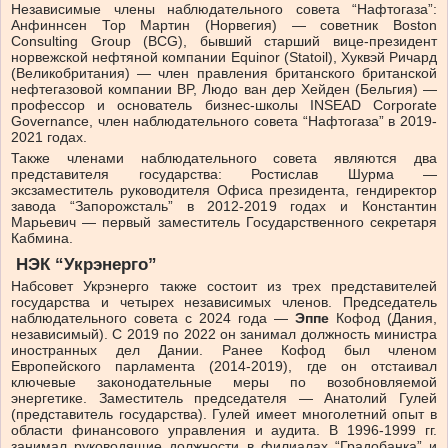
Независимые члены наблюдательного совета “Нафтогаза”:
Анфиннсен Тор Мартин (Норвегия) — советник Boston
Consulting Group (BCG), бывший старший вице-президент
норвежской нефтяной компании Equinor (Statoil), Хуквэй Ричард
(Великобритания) — член правления британского британской
нефтегазовой компании BP, Людо ван дер Хейден (Бельгия) —
профессор и основатель бизнес-школы INSEAD Corporate
Governance, член наблюдательного совета “Нафтогаза” в 2019-
2021 годах.
Также членами наблюдательного совета являются два
представителя государства: Ростислав Шурма —
эксзаместитель руководителя Офиса президента, гендиректор
завода “Запорожсталь” в 2012-2019 годах и Константин
Марьевич — первый заместитель Государственного секретаря
Кабмина.
НЭК “Укрэнерго”
Набсовет Укрэнерго также состоит из трех представителей
государства и четырех независимых членов. Председатель
наблюдательного совета с 2024 года —
Эппе
Кофод (Дания,
независимый). С 2019 по 2022 он занимал должность министра
иностранных дел Дании. Ранее Кофод был членом
Европейского парламента (2014-2019), где он отстаивал
ключевые законодательные меры по возобновляемой
энергетике. Заместитель председателя — Анатолий Гулей
(представитель государства). Гулей имеет многолетний опыт в
области финансового управления и аудита. В 1996-1999 гг.
занимал руководящие должности в филиалах “Градобанка” и