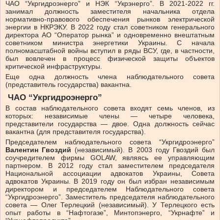
ЧАО “Укргидроэнерго” и НЭК “Укрэнерго”. В 2021-2022 гг.
занимал должность заместителя начальника отдела
нормативно-правового обеспечения рынков электрической
энергии в НКРЭКУ. В 2022 году стал советником генерального
директора АО “Оператор рынка” и одновременно внештатным
советником министра энергетики Украины. С начала
полномасштабной войны вступил в ряды ВСУ, где, в частности,
был вовлечен в процесс физической защиты объектов
критической инфраструктуры.
Еще одна должность члена наблюдательного совета
(представитель государства) вакантна.
ЧАО “Укргидроэнерго”
В состав наблюдательного совета входят семь членов, из
которых: независимые члены — четыре человека,
представители государства — двое. Одна должность сейчас
вакантна (для представителя государства).
Председателем наблюдательного совета “Укргидроэнерго”
Валентин Гвоздий
(независимый). В 2003 году Гвоздий был
соучредителем фирмы GOLAW, являясь ее управляющим
партнером. В 2012 году стал заместителем председателя
Национальной ассоциации адвокатов Украины, Совета
адвокатов Украины. В 2019 году он был избран независимым
директором и председателем Наблюдательного совета
“Укргидроэнерго”. Заместитель председателя наблюдательного
совета — Олег Терлецкий (независимый). У Терлецкого есть
опыт работы в “Нафтогазе”, Минтопэнерго, “Укрнафте” и