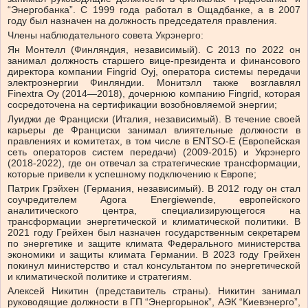
“Энергобанка”. С 1999 года работал в Ощадбанке, а в 2007
году был назначен на должность председателя правления.
Члены наблюдательного совета Укрэнерго:
Ян Монтелл (Финляндия, независимый). С 2013 по 2022 он
занимал должность старшего вице-президента и финансового
директора компании Fingrid Oyj, оператора системы передачи
электроэнергии Финляндии. Монитэлл также возглавлял
Finextra Oy (2014—2018), дочернюю компанию Fingrid, которая
сосредоточена на сертификации возобновляемой энергии;
Луиджи де Франциски (Италия, независимый). В течение своей
карьеры де Франциски занимал влиятельные должности в
правлениях и комитетах, в том числе в ENTSO-E (Европейская
сеть операторов систем передачи) (2009-2015) и Укрэнерго
(2018-2022), где он отвечал за стратегические трансформации,
которые привели к успешному подключению к Европе;
Патрик Грэйхен (Германия, независимый). В 2012 году он стал
соучредителем Agora Energiewende, европейского
аналитического центра, специализирующегося на
трансформации энергетической и климатической политики. В
2021 году Грейхен был назначен государственным секретарем
по энергетике и защите климата Федерального министерства
экономики и защиты климата Германии. В 2023 году Грейхен
покинул министерство и стал консультантом по энергетической
и климатической политике и стратегиям.
Алексей Никитин (представитель страны). Никитин занимал
руководящие должности в ГП “Энергорынок”, АЭК “Киевэнерго”,