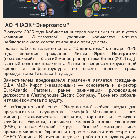
АО “НАЭК “Энергоатом”
В августе 2025 года Кабинет министров внес изменения в устав
компании “Энергоатом”, увеличив количество членов
наблюдательного совета компании с пяти до семи.
Главой наблюдательного совета “Энергоатома” с января 2025
года является гражданин Литвы
Ярек Неверович
(независимый) — бывший министр энергетики Литвы (2013 год),
главный советник президента Литвы по вопросам окружающей
среды и инфраструктуры во время первого срока
президентства Гитанаса Науседы.
Заместителем председателя правления является гражданин
США Майк Кирст (независимый) — основатель и директор
EuroAtlantic Partners, ранее занимавший руководящие
должности в Westinghouse Electric Company. Также его избрали
и главой комитета по аудиту.
В наблюдательный совет “Энергоатома” сейчас входят два
представителя государства: Тимофей Милованов — экс-
министр экономического развития, торговли и сельского
хозяйства Украины, президент Киевской школы экономики
(KSE), а также Виталий Петрук — бывший помощник вице-
премьер-министра Украины и первого заместителя секретаря
СНБО Украины. В течение двух лет работал на руководящих