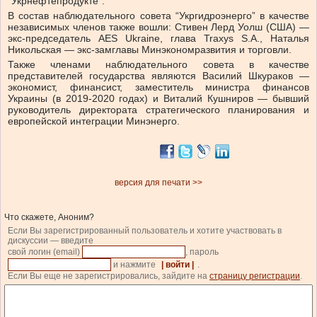
“Укрнефтепродукте”.
В состав наблюдательного совета “Укргидроэнерго” в качестве
независимых членов также вошли: Стивен Лерд Уолш (США) —
экс-председатель AES Ukraine, глава Traxys S.A., Наталья
Никольская — экс-замглавы Минэкономразвития и торговли.
Также членами наблюдательного совета в качестве
представителей государства являются Василий Шкураков —
экономист, финансист, заместитель министра финансов
Украины (в 2019-2020 годах) и Виталий Кушниров — бывший
руководитель директората стратегического планирования и
европейской интеграции Минэнерго.
версия для печати >>
Что скажете, Аноним?
Если Вы зарегистрированный пользователь и хотите участвовать в
дискуссии — введите
свой логин (email)
, пароль
и нажмите
| войти |
.
Если Вы еще не зарегистрировались, зайдите на
страницу регистрации
.