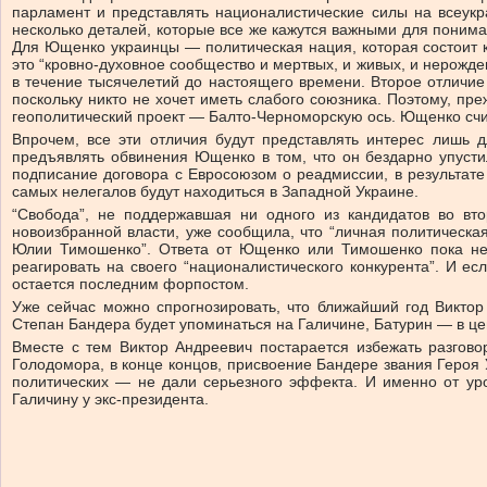
парламент и представлять националистические силы на всеукр
несколько деталей, которые все же кажутся важными для понима
Для Ющенко украинцы — политическая нация, которая состоит ка
это “кровно-духовное сообщество и мертвых, и живых, и нерожде
в течение тысячелетий до настоящего времени. Второе отличие 
поскольку никто не хочет иметь слабого союзника. Поэтому, пре
геополитический проект — Балто-Черноморскую ось. Ющенко счи
Впрочем, все эти отличия будут представлять интерес лишь д
предъявлять обвинения Ющенко в том, что он бездарно упусти
подписание договора с Евросоюзом о реадмиссии, в результате
самых нелегалов будут находиться в Западной Украине.
“Свобода”, не поддержавшая ни одного из кандидатов во вт
новоизбранной власти, уже сообщила, что “личная политическая
Юлии Тимошенко”. Ответа от Ющенко или Тимошенко пока нет
реагировать на своего “националистического конкурента”. И е
остается последним форпостом.
Уже сейчас можно спрогнозировать, что ближайший год Викто
Степан Бандера будет упоминаться на Галичине, Батурин — в це
Вместе с тем Виктор Андреевич постарается избежать разгово
Голодомора, в конце концов, присвоение Бандере звания Героя
политических — не дали серьезного эффекта. И именно от уро
Галичину у экс-президента.