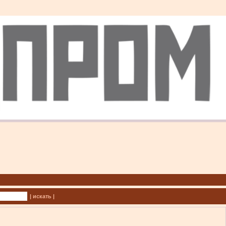
| искать |