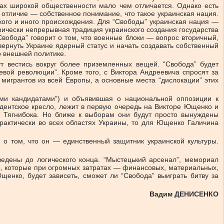
зах широкой общественности мало чем отличается. Однако есть
 отличие — собственное понимание, что такое украинская нация.
ского и иного происхождения. Для “Свободы” украинская нация —
орически непрерывная традиция украинского создания государства
Свобода” говорит о том, что военные блоки — вопрос вторичный,
 вернуть Украине ядерный статус и начать создавать собственный
 внешней политике.
ут вестись вокруг более приземленных вещей. “Свобода” будет
вой революции”. Кроме того, с Виктора Андреевича спросят за
мигрантов из всей Европы, а основные места “дислокации” этих
ими кандидатами”) и объявившая о национальной оппозиции к
зидентское кресло, лежит в первую очередь на Викторе Ющенко и
 Тягнибока. Но ближе к выборам они будут просто вынуждены
практически во всех областях Украины, то для Ющенко Галичина
о том, что он — единственный защитник украинской культуры.
ведены до логического конца. “Мыстецький арсенал”, мемориал
ы, которые при огромных затратах — финансовых, материальных,
енко, будет зависеть, сможет ли “Свобода” выиграть битву за
Вадим ДЕНИСЕНКО