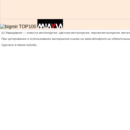
(c) Укррудпром — новости металлургии: цветная металлургия, черная металлургия, мета
При цитировании и использовании материалов ссылка на
www.ukrrudprom.ua
обязательна.
Сделано в miavia estudia.