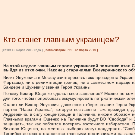
Кто станет главным украинцем?
[15:09 12 марта 2010 года ]
[
Комментарии, №9, 12 марта 2010
]
На этой неделе главным героем украинской политики стал 
выйдя из отключки. Наконец стараниями Всеукраинского об
Визит Януковича в Москву заинтересовал экс-президента Украины
Фирташа), ни о делимитации границ, ни о совместном параде н
Бандере и Шухевичу звания Героя Украины.
Почему Виктор Ющенко сделал свое заявление? Можно не сомнев
для того, чтобы попробовать аккумулировать патриотический элек
Станет ли Виктор Янукович, даже если отберет звание Героя Ук
партия “Наша Украина”, которую возглавляет экс-президент, 
Андреевича, в силу концентрации в Галичине, никоим образом н
Главными врагами Ющенко на Галичине будут ВО “Свобода” и Б
защищать, так как побоится потерять восточного избирателя. 
Виктора Ющенко, на местных выборах могут поддержать “Свобо
Тягнибок де-факто становятся главными противниками на запад