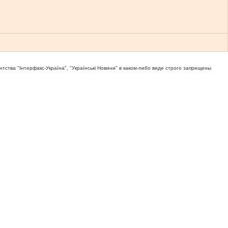
тва "Iнтерфакс-Україна", "Українськi Новини" в каком-либо виде строго запрещены