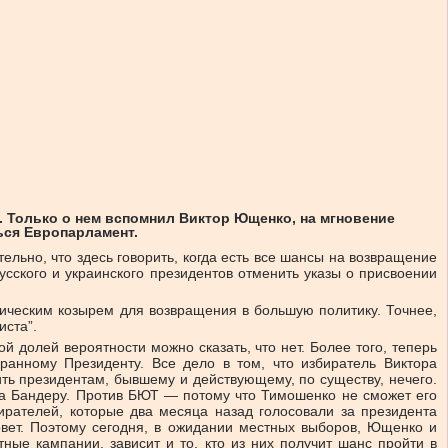
. Только о нем вспомнил Виктор Ющенко, на мгновение
ься Европарламент.
ельно, что здесь говорить, когда есть все шансы на возвращение
сского и украинского президентов отменить указы о присвоении
гическим козырем для возвращения в большую политику. Точнее,
иста”.
 долей вероятности можно сказать, что нет. Более того, теперь
бранному Президенту. Все дело в том, что избиратель Виктора
ить президентам, бывшему и действующему, по существу, нечего.
на Бандеру. Против БЮТ — потому что Тимошенко не сможет его
бирателей, которые два месяца назад голосовали за президента
овет. Поэтому сегодня, в ожидании местных выборов, Ющенко и
ные кампании, зависит и то, кто из них получит шанс пройти в