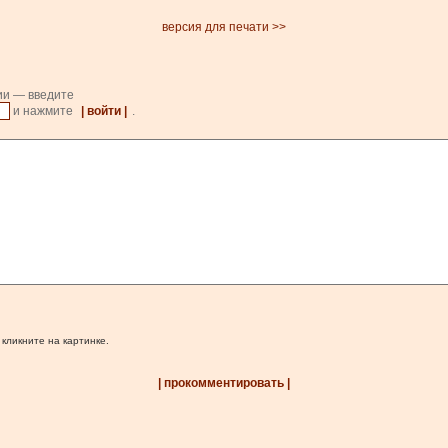
версия для печати >>
ии — введите
и нажмите
| войти |
.
 кликните на картинке.
| прокомментировать |