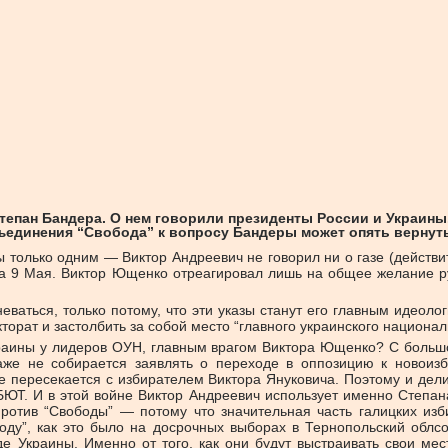
Степан Бандера. О нем говорили президенты России и Украины
ъединения “Свобода” к вопросу Бандеры может опять вернут
 только одним — Виктор Андреевич не говорил ни о газе (действит
а 9 Мая. Виктор Ющенко отреагировал лишь на общее желание ру
аться, только потому, что эти указы станут его главным идеоло
торат и застолбить за собой место “главного украинского национал
раины у лидеров ОУН, главным врагом Виктора Ющенко? С большой
даже не собирается заявлять о переходе в оппозицию к новоиз
е пересекается с избирателем Виктора Януковича. Поэтому и дел
ЮТ. И в этой войне Виктор Андреевич использует именно Степа
Против “Свободы” — потому что значительная часть галицких из
ду”, как это было на досрочных выборах в Тернопольский облс
е Украины. Именно от того, как они будут выстраивать свои мест