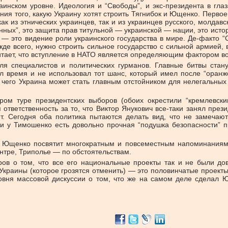
аинском уровне. Идеология и “Свободы”, и экс-президента в гла
ния того, какую Украину хотят строить Тягнибок и Ющенко. Первое
к из этнических украинцев, так и из украинцев русского, молдав
нных”, это защита прав титульной — украинской — нации, это ист
— это видение роли украинского государства в мире. Де-факто “
жде всего, нужно строить сильное государство с сильной армией,
тает, что вступление в НАТО является определяющим фактором во
ля специалистов и политических гурманов. Главные битвы стан
л время и не использовал тот шанс, который имел после “оранже
 чего Украина может стать главным отстойником для нелегальных 
ором туре президентских выборов (обоих окрестили “кремлевск
 ответственность за то, что Виктор Янукович все-таки занял пре
. Сегодня оба политика пытаются делать вид, что не замечают
сли у Тимошенко есть довольно прочная “подушка безопасности” 
р Ющенко посвятит многократным и повсеместным напоминаниям 
нтре, Триполье — по обстоятельствам.
ров о том, что все его национальные проекты так и не были до
 Украины (которое грозятся отменить) — это половинчатые проект
вня массовой дискуссии о том, что же на самом деле сделал Ющ