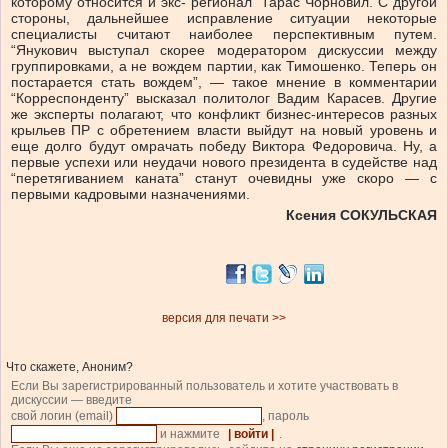
которому относится и экс-”регионал” Тарас Чорновил. С другой
стороны, дальнейшее исправление ситуации некоторые
специалисты считают наиболее перспективным путем.
“Янукович выступал скорее модератором дискуссии между
группировками, а не вождем партии, как Тимошенко. Теперь он
постарается стать вождем”, — такое мнение в комментарии
“Корреспонденту” высказал политолог Вадим Карасев. Другие
же эксперты полагают, что конфликт бизнес-интересов разных
крыльев ПР с обретением власти выйдут на новый уровень и
еще долго будут омрачать победу Виктора Федоровича. Ну, а
первые успехи или неудачи нового президента в судействе над
“перетягиванием каната” станут очевидны уже скоро — с
первыми кадровыми назначениями.
Ксения СОКУЛЬСКАЯ
версия для печати >>
Что скажете, Аноним?
Если Вы зарегистрированный пользователь и хотите участвовать в
дискуссии — введите
свой логин (email)
, пароль
и нажмите
| войти |
.