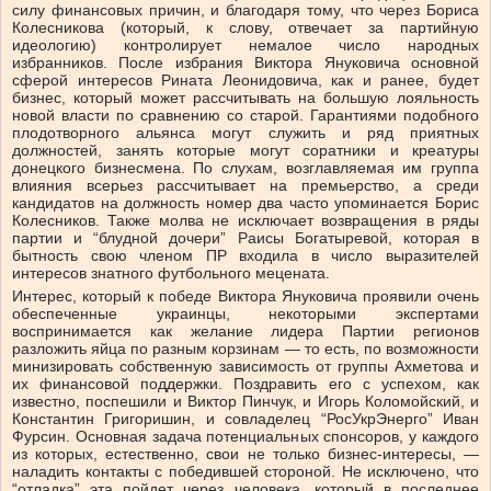
силу финансовых причин, и благодаря тому, что через Бориса
Колесникова (который, к слову, отвечает за партийную
идеологию) контролирует немалое число народных
избранников. После избрания Виктора Януковича основной
сферой интересов Рината Леонидовича, как и ранее, будет
бизнес, который может рассчитывать на большую лояльность
новой власти по сравнению со старой. Гарантиями подобного
плодотворного альянса могут служить и ряд приятных
должностей, занять которые могут соратники и креатуры
донецкого бизнесмена. По слухам, возглавляемая им группа
влияния всерьез рассчитывает на премьерство, а среди
кандидатов на должность номер два часто упоминается Борис
Колесников. Также молва не исключает возвращения в ряды
партии и “блудной дочери” Раисы Богатыревой, которая в
бытность свою членом ПР входила в число выразителей
интересов знатного футбольного мецената.
Интерес, который к победе Виктора Януковича проявили очень
обеспеченные украинцы, некоторыми экспертами
воспринимается как желание лидера Партии регионов
разложить яйца по разным корзинам — то есть, по возможности
минизировать собственную зависимость от группы Ахметова и
их финансовой поддержки. Поздравить его с успехом, как
известно, поспешили и Виктор Пинчук, и Игорь Коломойский, и
Константин Григоришин, и совладелец “РосУкрЭнерго” Иван
Фурсин. Основная задача потенциальных спонсоров, у каждого
из которых, естественно, свои не только бизнес-интересы, —
наладить контакты с победившей стороной. Не исключено, что
“отладка” эта пойдет через человека, который в последнее