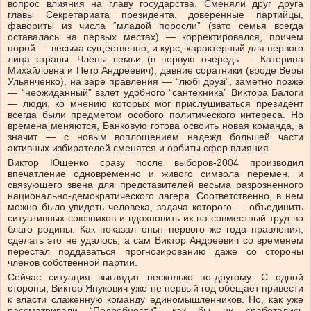
вопрос влияния на главу государства. Сменяли друг друга
главы Секретариата президента, доверенные партийцы,
фавориты из числа “младой поросли” (зато семья всегда
оставалась на первых местах) — корректировался, причем
порой — весьма существенно, и курс, характерный для первого
лица страны. Члены семьи (в первую очередь — Катерина
Михайловна и Петр Андреевич), давние соратники (вроде Веры
Ульянченко), на заре правления — “любі друзі”, заметно позже
— “неожиданный” взлет удобного “сантехника” Виктора Балоги
— люди, ко мнению которых мог прислушиваться президент
всегда были предметом особого политического интереса. Но
времена меняются, Банковую готова освоить новая команда, а
значит — с новым воплощением надежд большей части
активных избирателей сменятся и орбиты сфер влияния.
Виктор Ющенко сразу после выборов-2004 производил
впечатление одновременно и живого символа перемен, и
связующего звена для представителей весьма разрозненного
национально-демократического лагеря. Соответственно, в нем
можно было увидеть человека, задача которого — объединить
ситуативных союзников и вдохновить их на совместный труд во
благо родины. Как показал опыт первого же года правления,
сделать это не удалось, а сам Виктор Андреевич со временем
перестал поддаваться прогнозированию даже со стороны
членов собственной партии.
Сейчас ситуация выглядит несколько по-другому. С одной
стороны, Виктор Янукович уже не первый год обещает привести
к власти слаженную команду единомышленников. Но, как уже
рассматривали “Подробности”, как бы ни сработались