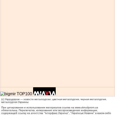
(c) Укррудпром — новости металлургии: цветная металлургия, черная металлургия,
металлургия Украины
При цитировании и использовании материалов ссылка на
www.ukrrudprom.ua
обязательна. Перепечатка, копирование или воспроизведение информации,
содержащей ссылку на агентства "Iнтерфакс-Україна", "Українськi Новини" в каком-либо