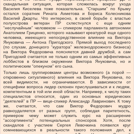
скандальная ситуация, которая сложилась вокруг ухода
Василия Киселева тоже показательна. “Старшим” по Крыму
остался соратник Рината Ахметова и Бориса Колесникова
Василий Джарты. Что интересно, в своей борьбе с властью
полуострова ветеран ПР схлестнулся с еще одним
“неслучайным” человеком — спикером парламента автономии
Анатолием Гриценко, которого называют креатурой еще одного
человека, имеющего непосредственное влияние на Виктора
Януковича — Антона Пригодского. Прямой выход последнего
(по слухам, донецкого “куратора” железнодорожного бизнеса)
на Виктора Федоровича поясняется давней дружбой, а сам
Пригодский считается не только одним из самых эффективных
лоббистов в близком окружении Виктора Януковича, но и
политическим “опекуном” его сына.
Только лишь группировками центры возможного (а порой —
откровенно ситуативного) влияния на Виктора Януковича, по
всей видимости, не ограничиваются. В зависимости от
специфики вопроса лидер склонен прислушиваться и к людям,
компетентным в той или иной области. Например, к числу таких
специалистов относится, один из основных юридических
“деятелей” в ПР — вице-спикер Александр Лавринович. К тому
же, считается, что сам Виктор Федорович мудро
равноудаляется от разных групп, соблюдая паритетность,
примером чему может служить курс на расширение
“ассортимента” потенциальных спонсоров. Хотя, после
скандалов с участием Сергея Левочкина появился круг
сомневающихся в реальности такого положения дел, к