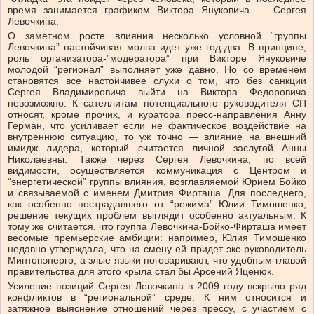
время занимается графиком Виктора Януковича — Сергея
Левочкина.
О заметном росте влияния несколько условной “группы
Левочкина” настойчивая молва идет уже год-два. В принципе,
роль организатора-”модератора” при Викторе Януковиче
молодой “регионал” выполняет уже давно. Но со временем
становятся все настойчивее слухи о том, что без санкции
Сергея Владимировича выйти на Виктора Федоровича
невозможно. К сателлитам потенциального руководителя СП
относят, кроме прочих, и куратора пресс-направления Анну
Герман, что усиливает если не фактическое воздействие на
внутреннюю ситуацию, то уж точно — влияние на внешний
имидж лидера, который считается личной заслугой Анны
Николаевны. Также через Сергея Левочкина, по всей
видимости, осуществляется коммуникация с Центром и
“энергетической” группы влияния, возглавляемой Юрием Бойко
и связываемой с именем Дмитрия Фирташа. Для последнего,
как особенно пострадавшего от “режима” Юлии Тимошенко,
решение текущих проблем выглядит особенно актуальным. К
тому же считается, что группа Левочкина-Бойко-Фирташа имеет
весомые премьерские амбиции: например, Юлия Тимошенко
недавно утверждала, что на смену ей придет экс-руководитель
Минтопэнерго, а злые языки поговаривают, что удобным главой
правительства для этого крыла стал бы Арсений Яценюк.
Усиление позиций Сергея Левочкина в 2009 году вскрыло ряд
конфликтов в “региональной” среде. К ним относится и
затяжное выяснение отношений через прессу, с участием с