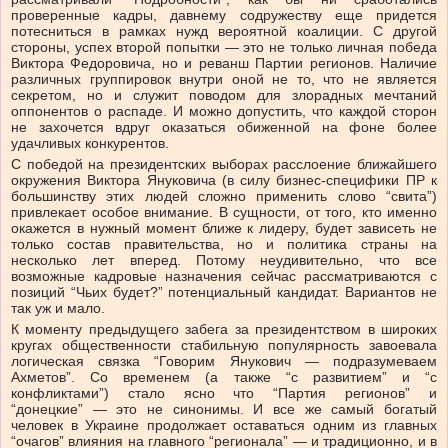
проверенные кадры, давнему содружеству еще придется
потесниться в рамках нужд вероятной коалиции. С другой
стороны, успех второй попытки — это не только личная победа
Виктора Федоровича, но и реванш Партии регионов. Наличие
различных группировок внутри оной не то, что не является
секретом, но и служит поводом для злорадных мечтаний
оппонентов о распаде. И можно допустить, что каждой сторон
не захочется вдруг оказаться обиженной на фоне более
удачливых конкурентов.
С победой на президентских выборах расслоение ближайшего
окружения Виктора Януковича (в силу бизнес-специфики ПР к
большинству этих людей сложно применить слово “свита”)
привлекает особое внимание. В сущности, от того, кто именно
окажется в нужный момент ближе к лидеру, будет зависеть не
только состав правительства, но и политика страны на
несколько лет вперед. Потому неудивительно, что все
возможные кадровые назначения сейчас рассматриваются с
позиций “Чьих будет?” потенциальный кандидат. Вариантов не
так уж и мало.
К моменту предыдущего забега за президентством в широких
кругах общественности стабильную популярность завоевала
логическая связка “Говорим Янукович — подразумеваем
Ахметов”. Со временем (а также “с развитием” и “с
конфликтами”) стало ясно что “Партия регионов” и
“донецкие” — это не синонимы. И все же самый богатый
человек в Украине продолжает оставаться одним из главных
“очагов” влияния на главного “регионала” — и традиционно, и в