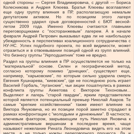
одной стороны — Сергея Владимировича, с другой — Бориса
Колесникова и Андрея Клюева. Братья Клюевы возглавляют
еще одну группу влияния в ПР, располагающую немалым
депутатским активом. Но по позициям этого лагеря
существенно ударил срыв договоренностей с БЮТ весной-
летом 2009 года. Именно Клюевы считаются главными
переговорщиками с “посторанжевым” лагерем. А в начале
февраля Андрей Петрович выказывал едва ли не наибольшую
убежденность в перспективах коалиционного сотрудничества с
НУ-НС. Успех подобного проекта, по всей видимости, может
отразиться и в отвоевывании позиций одной из групп влияний.
Что бизнесу группы “Укрподшипник” тоже не вредно.
Раздел на группы влияния в ПР осуществляется не только на
“материальной” основе. Силен и географический метод,
согласно которому помимо “донецких”, существуют еще,
например, “харьковские”, по которым сильно ударила смерть
Евгения Кушнарева, “киевские”, где не последнюю роль играет
Василий Горбаль, “луганские”, чьи акции пошатнулись в рамках
конфликта группы Ахметова с Виктором Тихоновым...
Выделяют и лагерь “старой гвардии”, ярким представителем
которой является потенциальный премьер Николай Азаров. Те
самые “крепкие хозяйственники” также имеют влияние на
Виктора Януковича, но их позиции порой заметно страдают в
рамках конфронтации с “молодыми и денежными”. В частности,
ключевым фактором, закрывающим путь Николая Яновича к
административным вершинам в последнее время, чаще
называют нежелание Рината Леонидовича видеть его на этом
месте, а не только нужды переговорного процесса. Да и