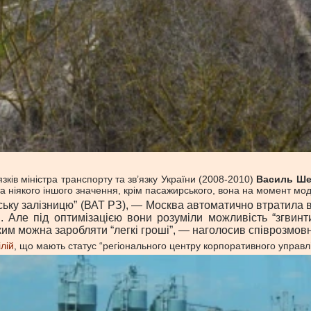
зків міністра транспорту та зв’язку України (2008-2010)
Василь Ше
 ніякого іншого значення, крім пасажирського, вона на момент мод
ьку залізницю” (ВАТ РЗ), — Москва автоматично втратила всі
 Але під оптимізацією вони розуміли можливість “згвинти
 яким можна заробляти “легкі гроші”, — наголосив співрозмов
лій
, що мають статус “регіонального центру корпоративного управлін