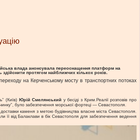
туацію
російська влада анонсувала переоснащення платформ на
ть здійснити протягом найближчих кількох років.
о переходу на Керченському мосту в транспортних потоках
ь” (Київ)
Юрій Смелянський
у бесіді з Крим.Реалії розповів про
починку”, було забезпечення морської фортеці — Севастополя.
ля доставки каменя з метою будівництва власне міста Севастополя.
вали її від Балаклави в бік Севастополя для забезпечення ведення