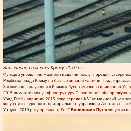
Залізничний вокзал у Криму, 2019 рік
Функції з управління майном і надання послуг передані створеном
Російська влада Криму
на базі захопленої частини
Придніпровськ
Залізничне сполучення з Кримом
було тимчасово припинено Укр
2015 року залізничну
інфраструктуру Севастополя підпорядкувал
Уряд Росії
наприкінці 2015 року передав
КЗ “як майновий компле
керувати
з південного територіального управління Агентства — з 
У грудні 2019 року
президент Росії
Володимир Путін
запустив
по