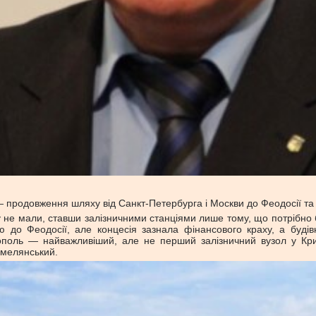
 — продовження шляху від Санкт-Петербурга і Москви до Феодосії т
 не мали, ставши залізничними станціями лише тому, що потрібно 
ю до Феодосії, але концесія зазнала фінансового краху, а буді
тополь — найважливіший, але не перший залізничний вузол у Крим
Смелянський.