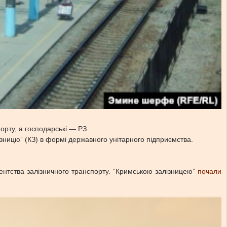
орту, а господарські — РЗ.
ізницю” (КЗ) в формі державного унітарного підприємства.
нтства залізничного транспорту. “Кримською залізницею”
почали