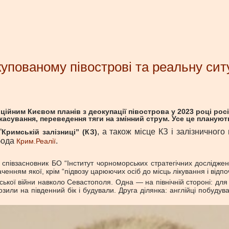
окупованому півострові та реальну си
офіційним Києвом планів з деокупації півострова у 2023 році 
скасування, переведення тяги на змінний струм. Усе це планую
“
, а також місце КЗ і залізничног
Кримській залізниці” (КЗ)
бода
.
Крим.Реалії
 співзасновник БО “Інститут чорноморських стратегічних досліджен
ченням якої, крім “підвозу царюючих осіб до місць лікування і від
мської війни навколо Севастополя. Одна — на північній стороні: д
озили на південний бік і будували. Друга ділянка: англійці побуду