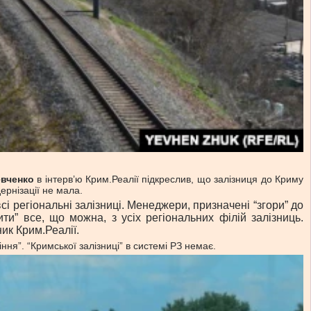
вченко
в інтерв’ю Крим.Реалії підкреслив, що залізниця до Криму
ернізації не мала.
 регіональні залізниці. Менеджери, призначені “згори” до
ти” все, що можна, з усіх регіональних філій залізниць.
ник Крим.Реалії.
ня”. “Кримської залізниці” в системі РЗ немає.