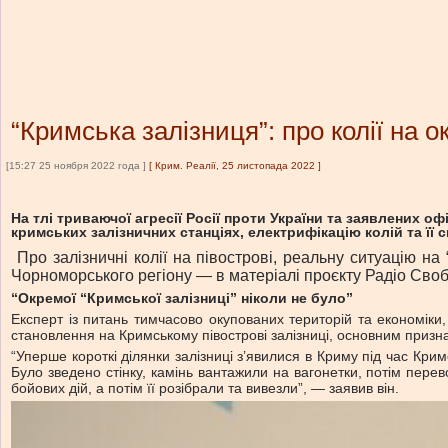
“Кримська залізниця”: про колії на 
[15:27 25 ноября 2022 года ]
[
Крим. Реалії, 25 листопада 2022
]
На тлі триваючої агресії Росії проти України та заявлених 
кримських залізничних станціях, електрифікацію колій та її 
Про залізничні колії на півострові, реальну ситуацію на 
Чорноморського регіону — в матеріалі проєкту Радіо Сво
“Окремої “Кримської залізниці” ніколи не було”
Експерт із питань тимчасово окупованих територій та економіки,
становлення на Кримському півострові залізниці, основним призна
“Уперше короткі ділянки залізниці з’явилися в Криму під час Кри
Було зведено стінку, камінь вантажили на вагонетки, потім перев
бойових дій, а потім її розібрали та вивезли”, — заявив він.