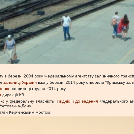
у в березні 2004 року Федеральному агентству залізничного трансп
ої
залізниці України
вже у березні 2014 року створила “Кримську зал
аїною
наприкінці грудня 2014 року.
и
дирекції КЗ.
кс у федеральну власність” і
відніс її до ведення
Федерального аге
Ростова-на-Дону.
тяги Керченським мостом.