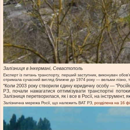
Залізниця в Інкермані, Севастополь
Експерт із питань транспорту, перший заступник, виконувач обов’я
отримала сучасний вигляд ближче до 1974 року — вельми пізно, та
“Коли 2003 року створили єдину юридичну особу — “Російс
РЗ, почали намагатися оптимізувати транспортні потоки.
Залізниця перетворилася, як і все в Росії, на інструмент,
Залізнична мережа Росії, що належить ВАТ РЗ,
розділена на 16 фі