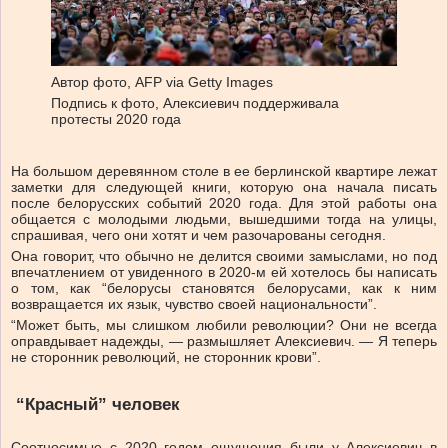
Автор фото,
AFP via Getty Images
Подпись к фото,
Алексиевич поддерживала
протесты 2020 года
На большом деревянном столе в ее берлинской квартире лежат
заметки для следующей книги, которую она начала писать
после белорусских событий 2020 года. Для этой работы она
общается с молодыми людьми, вышедшими тогда на улицы,
спрашивая, чего они хотят и чем разочарованы сегодня.
Она говорит, что обычно не делится своими замыслами, но под
впечатлением от увиденного в 2020-м ей хотелось бы написать
о том, как “белорусы становятся белорусами, как к ним
возвращается их язык, чувство своей национальности”.
“Может быть, мы слишком любили революции? Они не всегда
оправдывает надежды, — размышляет Алексиевич. — Я теперь
не сторонник революций, не сторонник крови”.
“Красный” человек
Соотносимые с 2020 годом ощущения были у Алексиевич в