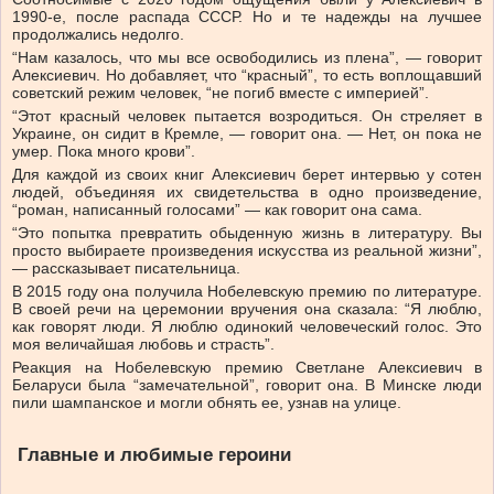
1990-е, после распада СССР. Но и те надежды на лучшее
продолжались недолго.
“Нам казалось, что мы все освободились из плена”, — говорит
Алексиевич. Но добавляет, что “красный”, то есть воплощавший
советский режим человек, “не погиб вместе с империей”.
“Этот красный человек пытается возродиться. Он стреляет в
Украине, он сидит в Кремле, — говорит она. — Нет, он пока не
умер. Пока много крови”.
Для каждой из своих книг Алексиевич берет интервью у сотен
людей, объединяя их свидетельства в одно произведение,
“роман, написанный голосами” — как говорит она сама.
“Это попытка превратить обыденную жизнь в литературу. Вы
просто выбираете произведения искусства из реальной жизни”,
— рассказывает писательница.
В 2015 году она получила Нобелевскую премию по литературе.
В своей речи на церемонии вручения она сказала: “Я люблю,
как говорят люди. Я люблю одинокий человеческий голос. Это
моя величайшая любовь и страсть”.
Реакция на Нобелевскую премию Светлане Алексиевич в
Беларуси была “замечательной”, говорит она. В Минске люди
пили шампанское и могли обнять ее, узнав на улице.
Главные и любимые героини