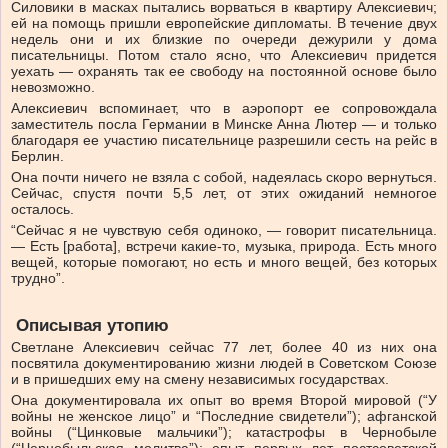
Силовики в масках пытались ворваться в квартиру Алексиевич;
ей на помощь ​​пришли европейские дипломаты. В течение двух
недель они и их близкие по очереди дежурили у дома
писательницы. Потом стало ясно, что Алексиевич придется
уехать — охранять так ее свободу на постоянной основе было
невозможно.
Алексиевич вспоминает, что в аэропорт ее сопровождала
заместитель посла Германии в Минске Анна Лютер — и только
благодаря ее участию писательнице разрешили сесть на рейс в
Берлин.
Она почти ничего не взяла с собой, надеялась скоро вернуться.
Сейчас, спустя почти 5,5 лет, от этих ожиданий немногое
осталось.
“Сейчас я не чувствую себя одиноко, — говорит писательница.
— Есть [работа], встречи какие-то, музыка, природа. Есть много
вещей, которые помогают, но есть и много вещей, без которых
трудно”.
Описывая утопию
Светлане Алексиевич сейчас 77 лет, более 40 из них она
посвятила документированию жизни людей в Советском Союзе
и в пришедших ему на смену независимых государствах.
Она документировала их опыт во время Второй мировой (“У
войны не женское лицо” и “Последние свидетели”); афганской
войны (“Цинковые мальчики”); катастрофы в Чернобыле