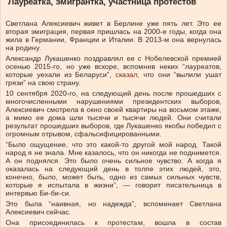
Лауреатка, эмигрантка, участница протестов
Светлана Алексиевич живет в Берлине уже пять лет. Это ее
вторая эмиграция, первая пришлась на 2000-е годы, когда она
жила в Германии, Франции и Италии. В 2013-м она вернулась
на родину.
Александр Лукашенко поздравлял ее с Нобелевской премией
осенью 2015-го, но уже вскоре, вспомнив неких “лауреатов,
которые уехали из Беларуси”,
сказал
, что они “вылили ушат
грязи” на свою страну.
10 сентября 2020-го, на следующий день после прошедших с
многочисленными нарушениями президентских выборов,
Алексиевич смотрела в окно своей квартиры на восьмом этаже,
а мимо ее дома шли тысячи и тысячи людей. Они считали
результат прошедших выборов, где Лукашенко якобы победил с
огромным отрывом, сфальсифицированными.
“Было ощущение, что это какой-то другой мой народ. Такой
народ я не знала. Мне казалось, что он никогда не поднимется.
А он поднялся. Это было очень сильное чувство. А когда я
оказалась на следующий день в толпе этих людей, это,
конечно, было, может быть, одно из самых сильных чувств,
которые я испытала в жизни”, — говорит писательница в
интервью Би-би-си.
Это была “наивная, но надежда”, вспоминает Светлана
Алексиевич сейчас.
Она присоединилась к протестам, вошла в состав