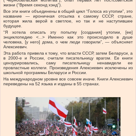
(“Чернобыльская молитва”); опыт первых лет постсоветской
жизни (“Время секонд хэнд”).
Все эти книги объединены в общий цикл “Голоса из утопии”, это
название — ироничная отсылка к самому СССР, стране,
которая жила верой в светлое, но так и не наступившее
будущее.
“Я хотела описать эту попытку [создания] утопии, [ее]
энциклопедию <...> Именно как это происходило в душе
человека, [у него] дома, о чем люди говорили”, — объясняет
Алексиевич.
Эта работа привела к тому, что власти СССР, затем Беларуси, а
в 2000-е и России, считали писательницу врагом. Ее книги
цензурировались, саму писательницу ненавидели ее
провластные коллеги. Произведения Алексиевич исключены из
школьной программы Беларуси и России.
На международном уровне все совсем иначе. Книги Алексиевич
переведены на 52 языка и изданы в 55 странах.