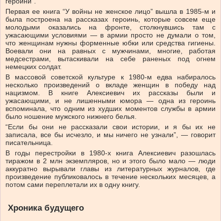
героини”.
Первая ее книга “У войны не женское лицо” вышла в 1985-м и
была построена на рассказах героинь, которые совсем еще
молодыми оказались на фронте, столкнувшись там с
ужасающими условиями — в армии просто не думали о том,
что женщинам нужны форменные юбки или средства гигиены.
Воевали они на равных с мужчинами, многие, работая
медсестрами, вытаскивали на себе раненых под огнем
немецких солдат.
В массовой советской культуре к 1980-м едва набиралось
несколько произведений о вкладе женщин в победу над
нацизмом. В книге Алексиевич их рассказы были и
ужасающими, и не лишенными юмора — одна из героинь
вспоминала, что одним из худших моментов службы в армии
было ношение мужского нижнего белья.
“Если бы они не рассказали свои истории, и я бы их не
записала, все бы исчезло, и мы ничего не узнали”, — говорит
писательница.
В годы перестройки в 1980-х книга Алексиевич разошлась
тиражом в 2 млн экземпляров, но и этого было мало — люди
аккуратно вырывали главы из литературных журналов, где
произведение публиковалось в течение нескольких месяцев, а
потом сами переплетали их в одну книгу.
Хроника будущего