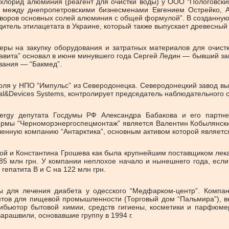
ихлорид алюминия (реагент для очистки воды) у ООО “Пологовски
и между днепропетровскими бизнесменами Евгением Острейко,
воров основных солей алюминия с общей формулой”. В созданную 
тель этилацетата в Украине, который также выпускает древесный 
еры на закупку оборудования и затратных материалов для очистк
авита” основал в июне минувшего года Сергей Ледин — бывший зам
вания — “Бакмед”.
оля у НПО “Импульс” из Северодонецка. Северодонецкий завод в
al&Devices Systems, контролирует председатель наблюдательного 
nergy депутата Госдумы РФ Александра Бабакова и его партне
фирмы “Черноморэнергоспецмонтаж” является Валентин Кобылянск
нную компанию “Антарктика”, основным активом которой является
 и Константина Грошева как была крупнейшим поставщиком лекарст
585 млн грн. У компании неплохое начало и нынешнего года, есл
гепатита B и C на 122 млн грн.
ы для лечения диабета у одесского “Медфарком-центр”. Компан
тов для пищевой промышленности (Торговый дом “Пальмира”), вк
бьютор бытовой химии, средств гигиены, косметики и парфюме
арашвили, основавшие группу в 1994 г.