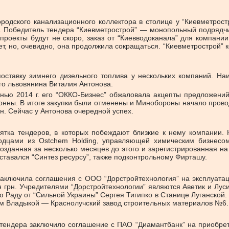
городского канализационного коллектора в столице у “Киевметрос
А. Победитель тендера “Киевметрострой” — монопольный подрядчик 
роекты будут не скоро, заказ от “Киевводоканала” для компании к
нет, но, очевидно, она продолжила сокращаться. “Киевметрострой
оставку зимнего дизельного топлива у нескольких компаний. Н
ого львовянина Виталия Антонова.
нью 2014 г. его “ОККО-Бизнес” обжаловала акцепты предложени
аконны. В итоге закупки были отменены и Минобороны начало пров
рн. Сейчас у Антонова очередной успех.
тка тендеров, в которых побеждают близкие к нему компании.
ыходцами из Ostchem Holding, управляющей химическим бизнесо
озданная за несколько месяцев до этого и зарегистрированная н
тавался “Синтез ресурсу”, также подконтрольному Фирташу.
заключила соглашения с ООО “Дорстройтехнология” на эксплуатац
н грн. Учредителями “Дорстройтехнологии” являются Аветик и Лу
ю Раду от “Сильной Украины” Сергея Тигипко в Станице Луганской. 
м Владыкой — Краснолучский завод строительных материалов №6.
м тендера заключило соглашение с ПАО “Диамантбанк” на приобре