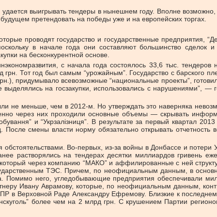
 удается выигрывать тендеры в нынешнем году. Вполне возможно,
м будущем претендовать на победы уже и на европейских торгах.
оторые проводят государство и государственные предприятия, “Д
, поскольку в начале года они составляют большинство сделок
купки на бесконкурентной основе.
инэкономразвития, c начала года состоялось 33,6 тыс. тендеров
д грн. Тот год был самым “урожайным”. Государство с барского п
рн.), придумывало всевозможные “национальные проекты”, готовило
е выделялись на госзакупки, использовались с нарушениями”, — 
о, были не меньше, чем в 2012-м. Но утверждать это наверняка нев
менно через них проходили основные объемы — скрывать информ
добування” и “Укрзалізниця”. В результате за первый квартал 20
д. После смены власти норму обязательно открывать отчетность в
обстоятельствами. Во-первых, из-за войны в Донбассе и потери
ранее растворялись на тендерах десятки миллиардов гривень е
который через компанию “МАКО” и аффилированные с ней структу
ударственным ТЭС. Причем, по неофициальным данным, в основно
га. Помимо него, угледобывающие предприятия обеспечивали м
неру Ивану Аврамову, которые, по неофициальным данным, конт
ПР в Верховной Раде Александру Ефремову. Близкие к последнему
анскуголь” более чем на 2 млрд грн. С крушением Партии регион