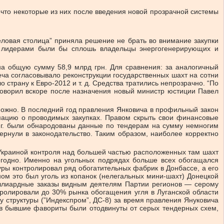
 что некоторые из них после введения новой прозрачной системы
еловая столица” приняла решение не брать во внимание закупки
 и лидерами были бы сплошь владельцы энергогенерирующих и
 на общую сумму 58,9 млрд грн. Для сравнения: за аналогичный
леча согласовывало реконструкции государственных шахт на сотни
 страну к Евро-2012 и т. д. Средства тратились непрозрачно. “По
говорил вскоре после назначения новый министр юстиции Павел
озможно. В последний год правления Янковича в профильный закон
ацию о проводимых закупках. Правом скрыть свои финансовые
13 г. были обнародованы данные по тендерам на сумму немногим
ернули в законодательство. Таким образом, наиболее корректно
 Украиной контроля над большей частью расположенных там шахт
жегодно. Именно на угольных подрядах больше всех обогащался
ры контролировал ряд обогатительных фабрик в Донбассе, а его
м это был уголь из копанок (нелегальных мини-шахт) Донецкой
иллиардные заказы видным деятелям Партии регионов — серому
ролировали до 30% рынка обогащения угля в Луганской области
 структуры (”Индекспром”, ДС-8) за время правления Януковича
ов бывшие фавориты были отодвинуты от серых тендерных схем,