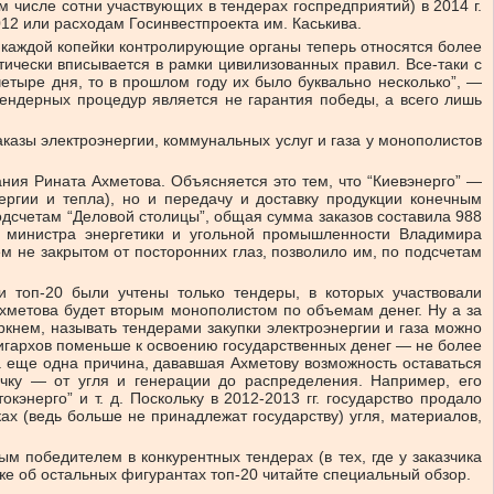
 числе сотни участвующих в тендерах госпредприятий) в 2014 г.
12 или расходам Госинвестпроекта им. Каськива.
 каждой копейки контролирующие органы теперь относятся более
ически вписывается в рамки цивилизованных правил. Все-таки с
етыре дня, то в прошлом году их было буквально несколько”, —
тендерных процедур является не гарантия победы, а всего лишь
аказы электроэнергии, коммунальных услуг и газа у монополистов
ания Рината Ахметова. Объясняется это тем, что “Киевэнерго” —
ергии и тепла), но и передачу и доставку продукции конечным
подсчетам “Деловой столицы”, общая сумма заказов составила 988
ам министра энергетики и угольной промышленности Владимира
 не закрытом от посторонних глаз, позволило им, по подсчетам
 топ-20 были учтены только тендеры, в которых участвовали
Ахметова будет вторым монополистом по объемам денег. Ну а за
кнем, называть тендерами закупки электроэнергии и газа можно
лигархов поменьше к освоению государственных денег — не более
ла еще одна причина, дававшая Ахметову возможность оставаться
очку — от угля и генерации до распределения. Например, его
нерго” и т. д. Поскольку в 2012-2013 гг. государство продало
ах (ведь больше не принадлежат государству) угля, материалов,
ым победителем в конкурентных тендерах (в тех, где у заказчика
кже об остальных фигурантах топ-20 читайте специальный обзор.