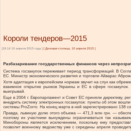
Короли тендеров—2015
[18:14 10 апреля 2015 года ]
[
Деловая столица, 10 апреля 2015
]
Разбазаривание государственных финансов через непрозра
Система госзакупок переживает период трансформаций. В Согл
ЕС. Министр экономического развития и торговли Айварас Абром
Хотя адаптация к европейским нормам звучит на слух как обрем
взаимное открытие рынков Украины и ЕС в сфере госзакупок.
выигрывай.
Еще в 2004 г. Европарламент и Совет ЕС приняли директиву, р
внедрить систему электронных госзакупок: пункты об этом вошл
системы ProZorro. На конец марта в ней зарегистрировано 138 с
Правда, львиную долю этого объема — 471,3 млн грн. — обеспеч
поэтому их участники вынуждены ограничиваться так называе
Минобороны является исключением, поскольку ему предостав
позволит военному ведомству уже с середины апреля проводить