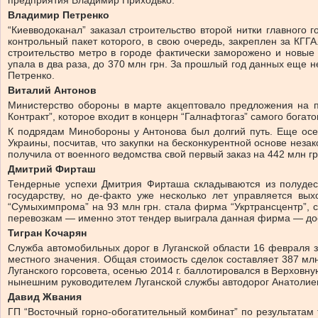
предприятия Владимир Приходько.
Владимир Петренко
“Киевводоканал” заказал строительство второй нитки главного 
контрольный пакет которого, в свою очередь, закреплен за КГГ
строительство метро в городе фактически заморожено и новые п
упала в два раза, до 370 млн грн. За прошлый год данных еще 
Петренко.
Виталий Антонов
Министерство обороны в марте акцептовало предложения на п
Контракт”, которое входит в концерн “Галнафтогаз” самого богат
К подрядам Минобороны у Антонова был долгий путь. Еще осе
Украины, посчитав, что закупки на бесконкурентной основе нез
получила от военного ведомства свой первый заказ на 442 млн г
Дмитрий Фирташ
Тендерные успехи Дмитрия Фирташа складываются из полудеся
государству, но де-факто уже несколько лет управляется в
“Сумыхимпрома” на 93 млн грн. стала фирма “Укртрансцентр”, с
перевозкам — именно этот тендер выиграла данная фирма — дос
Тигран Кочарян
Служба автомобильных дорог в Луганской области 16 февраля 
местного значения. Общая стоимость сделок составляет 387 мл
Луганского горсовета, осенью 2014 г. баллотировался в Верховну
нынешним руководителем Луганской службы автодорог Анатолие
Давид Жвания
ГП “Восточный горно-обогатительный комбинат” по результата