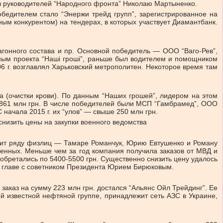
из руководителей “Народного фронта” Николаю Мартыненко.
обедителем стало “Энержи трейд групп”, зарегистрированное на
м конкурентом) на тендерах, в которых участвует Диамантбанк.
агонного состава и пр. Основной победитель — ООО “Ваго-Рев”,
ным проекта “Наші гроші”, раньше был водителем и помощником
6 г. возглавлял Харьковский метрополитен. Некоторое время там
а (очистки крови). По данным “Наших грошей”, лидером на этом
а 861 млн грн. В числе победителей были МСП “Гамбрамед”, ООО
начала 2015 г. их “улов” — свыше 250 млн грн.
низить цены на закупки военного ведомства
жит ряду физлиц — Тамаре Романчук, Юрию Евтушенко и Роману
оенных. Меньше чем за год компания получила заказов от МВД и
иобретались по 5400-5500 грн. Существенно снизить цену удалось
о главе с советником Президента Юрием Бирюковым.
заказ на сумму 223 млн грн. достался “Альянс Ойл Трейдинг”. Ее
й известной нефтяной группе, принадлежит сеть АЗС в Украине,