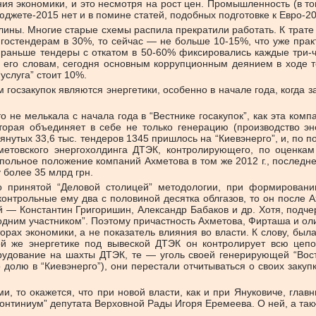
я экономики, и это несмотря на рост цен. Промышленность (в том
джете-2015 нет и в помине статей, подобных подготовке к Евро-20
лины. Многие старые схемы распила прекратили работать. К трате
остендерам в 30%, то сейчас — не больше 10-15%, что уже практ
и раньше тендеры с откатом в 50-60% фиксировались каждые три-ч
о его словам, сегодня основным коррупционным деянием в ходе 
услуга” стоит 10%.
осзакупок являются энергетики, особенно в начале года, когда з
 не мелькала с начала года в “Вестнике госакупок”, как эта комп
торая объединяет в себе не только генерацию (производство эн
мянутых 33,6 тыс. тендеров 1345 пришлось на “Киевэнерго”, и, по 
хметовского энергохолдинга ДТЭК, контролирующего, по оценк
льное положение компаний Ахметова в том же 2012 г., последнем
 более 35 млрд грн.
о принятой “Деловой столицей” методологии, при формировании
онтрольные ему два с половиной десятка облгазов, то он после 
 — Константин Григоришин, Александр Бабаков и др. Хотя, подчер
 одним участником”. Поэтому причастность Ахметова, Фирташа и о
рах экономики, а не показатель влияния во власти. К слову, бы
ой же энергетике под вывеской ДТЭК он контролирует всю цеп
ование на шахты ДТЭК, те — уголь своей генерирующей “Востокэ
долю в “Киевэнерго”), они перестали отчитываться о своих закупк
, то окажется, что при новой власти, как и при Януковиче, главн
 “Континиум” депутата Верховной Рады Игоря Еремеева. О ней, а та