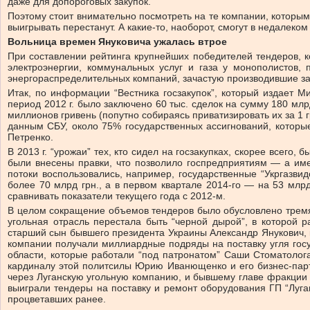
даже для допороговых закупок.
Поэтому стоит внимательно посмотреть на те компании, которым
выигрывать перестанут. А какие-то, наоборот, смогут в недалеко
Вольница времен Януковича ужалась втрое
При составлении рейтинга крупнейших победителей тендеров, к
электроэнергии, коммунальных услуг и газа у монополистов
энергораспределительных компаний, зачастую производившие за
Итак, по информации “Вестника госзакупок”, который издает М
период 2012 г. было заключено 60 тыс. сделок на сумму 180 млр
миллионов гривень (попутно собираясь приватизировать их за 1 г
данным СБУ, около 75% государственных ассигнований, которы
Петренко.
В 2013 г. “урожаи” тех, кто сидел на госзакупках, скорее всег
были внесены правки, что позволило госпредприятиям — а и
потоки воспользовались, например, государственные “Укргазви
более 70 млрд грн., а в первом квартале 2014-го — на 53 млр
сравнивать показатели текущего года с 2012-м.
В целом сокращение объемов тендеров было обусловлено тремя 
угольная отрасль перестала быть “черной дырой”, в которой 
старший сын бывшего президента Украины Александр Янукович, 
компании получали миллиардные подряды на поставку угля гос
области, которые работали “под патронатом” Саши Стоматоло
кардиналу этой политсилы Юрию Иванющенко и его бизнес-парт
через Луганскую угольную компанию, и бывшему главе фракции 
выиграли тендеры на поставку и ремонт оборудования ГП “Луг
процветавших ранее.