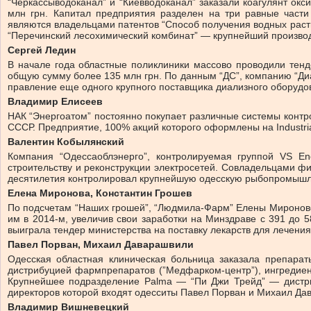
“Черкассыводоканал” и “Киевводоканал” заказали коагулянт окс
млн грн. Капитал предприятия разделен на три равные част
являются владельцами патентов “Способ получения водных раст
“Перечинский лесохимический комбинат” — крупнейший производи
Сергей Ледин
В начале года областные поликлиники массово проводили тенд
общую сумму более 135 млн грн. По данным “ДС”, компанию “Ди
правление еще одного крупного поставщика диализного оборудо
Владимир Елисеев
НАК “Энергоатом” постоянно покупает различные системы контр
СССР. Предприятие, 100% акций которого оформлены на Industri
Валентин Кобылянский
Компания “Одессаоблэнерго”, контролируемая группой VS E
строительству и реконструкции электросетей. Совладельцами 
десятилетия контролировал крупнейшую одесскую рыбопромышле
Елена Миронова, Константин Грошев
По подсчетам “Наших грошей”, “Людмила-Фарм” Елены Мироновой
им в 2014-м, увеличив свои заработки на Минздраве с 391 до 
выиграла тендер министерства на поставку лекарств для лечения 
Павел Порван, Михаил Даварашвили
Одесская областная клиническая больница заказала препарат
дистрибуцией фармпрепаратов (”Медфарком-центр”), ингредиен
Крупнейшее подразделение Palma — “Пи Джи Трейд” — дистри
директоров которой входят одесситы Павел Порван и Михаил Дав
Владимир Вишневецкий