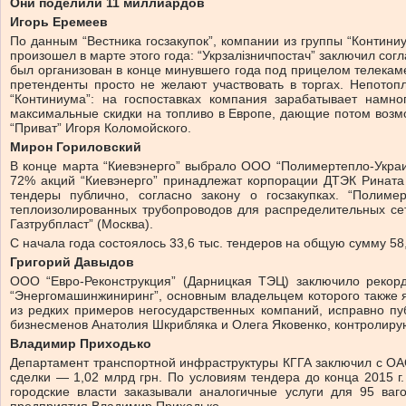
Они поделили 11 миллиардов
Игорь Еремеев
По данным “Вестника госзакупок”, компании из группы “Контин
произошел в марте этого года: “Укрзалізничпостач” заключил сог
был организован в конце минувшего года под прицелом телекаме
претенденты просто не желают участвовать в торгах. Непото
“Континиума”: на госпоставках компания зарабатывает намно
максимальные скидки на топливо в Европе, дающие потом возмо
“Приват” Игоря Коломойского.
Мирон Гориловский
В конце марта “Киевэнерго” выбрало ООО “Полимертепло-Украин
72% акций “Киевэнерго” принадлежат корпорации ДТЭК Рината 
тендеры публично, согласно закону о госзакупках. “Полиме
теплоизолированных трубопроводов для распределительных с
Газтрубпласт” (Москва).
С начала года состоялось 33,6 тыс. тендеров на общую сумму 58
Григорий Давыдов
ООО “Евро-Реконструкция” (Дарницкая ТЭЦ) заключило рекор
“Энергомашинжиниринг”, основным владельцем которого также я
из редких примеров негосударственных компаний, исправно пуб
бизнесменов Анатолия Шкрибляка и Олега Яковенко, контролиру
Владимир Приходько
Департамент транспортной инфраструктуры КГГА заключил с ОАО
сделки — 1,02 млрд грн. По условиям тендера до конца 2015 г.
городские власти заказывали аналогичные услуги для 95 ваг