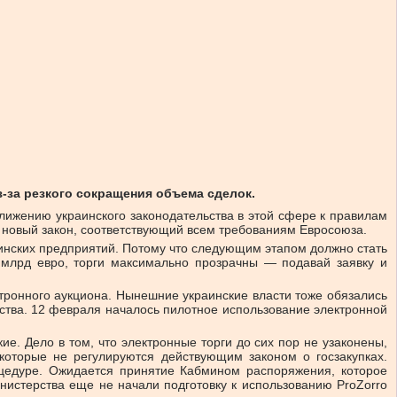
-за резкого сокращения объема сделок.
ижению украинского законодательства в этой сфере к правилам
н новый закон, соответствующий всем требованиям Евросоюза.
аинских предприятий. Потому что следующим этапом должно стать
 млрд евро, торги максимально прозрачны — подавай заявку и
тронного аукциона. Нынешние украинские власти тоже обязались
ьства. 12 февраля началось пилотное использование электронной
е. Дело в том, что электронные торги до сих пор не узаконены,
которые не регулируются действующим законом о госзакупках.
цедуре. Ожидается принятие Кабмином распоряжения, которое
нистерства еще не начали подготовку к использованию ProZorro