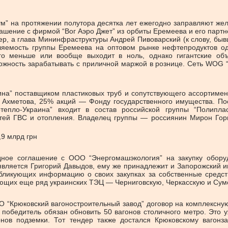
иум” на протяжении полутора десятка лет ежегодно заправляют же
лашение с фирмой “Вог Аэро Джет” из орбиты Еремеева и его партн
р, а глава Мининфраструктуры Андрей Пивоварский (к слову, бывш
пляемость группы Еремеева на оптовом рынке нефтепродуктов 
го меньше или вообще выходит в ноль, однако гигантские объ
жность зарабатывать с приличной маржой в рознице. Сеть WOG “
а” поставщиком пластиковых труб и сопутствующего ассортимента
Ахметова, 25% акций — Фонду государственного имущества. Пос
ртепло-Украина” входит в состав российской группы “Полипла
етей ГВС и отопления. Владелец группы — россиянин Мирон Гор
,9 млрд грн
дное соглашение с ООО “Энергомашэкология” на закупку обору
вляется Григорий Давыдов, ему же принадлежит и Запорожский и
ликующих информацию о своих закупках за собственные средства
ющих еще ряд украинских ТЭЦ — Черниговскую, Черкасскую и Сум
 “Крюковский вагоностроительный завод” договор на комплексну
 победитель обязан обновить 50 вагонов столичного метро. Это 
онов подземки. Тот тендер также достался Крюковскому вагонза