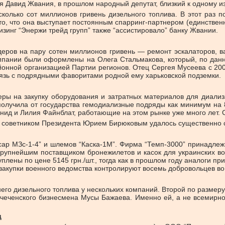
я Давид Жвания, в прошлом народный депутат, близкий к одному 
сколько сот миллионов гривень дизельного топлива. В этот раз п
, что она выступает постоянным спарринг-партнером (единственны
зинг “Энержи трейд групп” также “ассистировало” банку Жвании.
деров на пару сотен миллионов гривень — ремонт эскалаторов, в
омпании были оформлены на Олега Стальмакова, который, по дан
йонной организацией Партии регионов. Отец Сергея Мусеева с 200
вязь с подрядными фаворитами родной ему харьковской подземки.
ры на закупку оборудования и затратных материалов для диализ
т получила от государства гемодиализные подряды как минимум н
д и Лилия Файнблат, работающие на этом рынке уже много лет. С 
 с советником Президента Юрием Бирюковым удалось существенно с
сар МЗс-1-4” и шлемов “Каска-1М”. Фирма “Темп-3000” принадле
крупнейшим поставщиком бронежилетов и касок для украинских в
лены по цене 5145 грн./шт., тогда как в прошлом году аналоги пр
 закупки военного ведомства контролируют восемь добровольцев в
о дизельного топлива у нескольких компаний. Второй по размеру 
 чеченского бизнесмена Мусы Бажаева. Именно ей, а не всемирно
ц