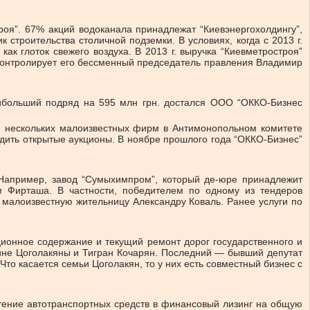
троя”. 67% акций водоканала принадлежат “Киевэнергохолдингу”,
строительства столичной подземки. В условиях, когда с 2013 г.
ак глоток свежего воздуха. В 2013 г. выручка “Киевметростроя”
” контролирует его бессменный председатель правления Владимир
аибольший подряд на 595 млн грн. достался ООО “ОККО-Бизнес
й нескольких малоизвестных фирм в Антимонопольном комитете
одить открытые аукционы. В ноябре прошлого года “ОККО-Бизнес”
 Например, завод “Сумыхимпром”, который де-юре принадлежит
м Фирташа. В частности, победителем по одному из тендеров
а малоизвестную жительницу Александру Коваль. Ранее услуги по
ионное содержание и текущий ремонт дорог государственного и
сине Цоголакяны и Тигран Кочарян. Последний — бывший депутат
Что касается семьи Цоголакян, то у них есть совместный бизнес с
тение автотранспортных средств в финансовый лизинг на общую