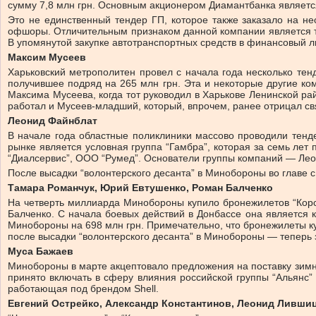
сумму 7,8 млн грн. Основным акционером Диамантбанка являетс
Это не единственный тендер ГП, которое также заказало на не
офшоры. Отличительным признаком данной компании является то
В упомянутой закупке автотранспортных средств в финансовый ли
Максим Мусеев
Харьковский метрополитен провел с начала года несколько тен
получившее подряд на 265 млн грн. Эта и некоторые другие к
Максима Мусеева, когда тот руководил в Харькове Ленинской ра
работал и Мусеев-младший, который, впрочем, ранее отрицал с
Леонид Файнблат
В начале года областные поликлиники массово проводили тенде
рынке является условная группа “Гамбра”, которая за семь ле
“Диалсервис”, ООО “Румед”. Основатели группы компаний — Леони
После высадки “волонтерского десанта” в Минобороны во главе
Тамара Романчук, Юрий Евтушенко, Роман Балченко
На четверть миллиарда Минобороны купило бронежилетов “Кор
Балченко. С начала боевых действий в Донбассе она является 
Минобороны на 698 млн грн. Примечательно, что бронежилеты куп
после высадки “волонтерского десанта” в Минобороны — теперь
Муса Бажаев
Минобороны в марте акцептовало предложения на поставку зимнег
принято включать в сферу влияния российской группы “Альянс”
работающая под брендом Shell.
Евгений Острейко, Александр Константинов, Леонид Ливши