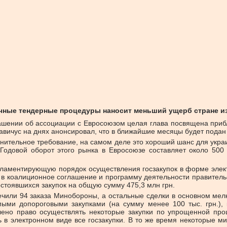
чные тендерные процедуры наносит меньший ущерб стране из
ашении об ассоциации с Евросоюзом целая глава посвящена прибл
авичус на днях анонсировал, что в ближайшие месяцы будет пода
енительное требование, на самом деле это хороший шанс для укр
 Годовой оборот этого рынка в Евросоюзе составляет около 500
егламентирующую порядок осуществления госзакупок в форме элек
и в коалиционное соглашение и программу деятельности правител
остоявшихся закупок на общую сумму 475,3 млн грн.
или 94 заказа Минобороны, а остальные сделки в основном мелки
мыми допороговыми закупками (на сумму менее 100 тыс. грн.), 
лено право осуществлять некоторые закупки по упрощенной про
 в электронном виде все госзакупки. В то же время некоторые ми