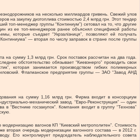
лезнодорожников на несколько миллиардов гривень. Свежий улов
еров на закупку дизтоплива стоимостью 2,4 млрд грн. Этот тендер
ий топ-менеджер группы “Континиум”) сетовал на то, что другие
один из ее топ-менеджеров ранее объяснял спецификой работы
емы, которые съедает “Укрзалізниця”, позволяют ей получать
Континиума” — вторая по числу заправок в стране после группы
 на сумму 1,3 млрд грн. Срок поставок рассчитан на два года.
леднее обстоятельство обязывает “Киевэнерго” проводить свои
стик”, которая занимается производством гибких полимерных
иловский. Флагманское предприятие группы — ЗАО “Завод АНД
дования на сумму 1,16 млрд грн. Фирма входит в консорциум
ндустриально-механический завод. “Евро-Реконструкция” — один
 в “Вестнике госзакупок”. Компания входит в группу “Технова”
скую.
ю модернизацию вагонов КП “Киевский метрополитен”. Стоимость
уже вторая очередь модернизации вагонного состава — в 2012 г.
воду. Его контролирует председатель наблюдательного совета