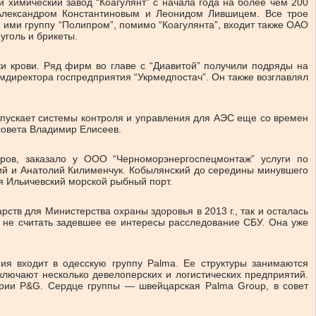
й химический завод “Коагулянт” с начала года на более чем 200
 Александром Константиновым и Леонидом Лившицем. Все трое
ими группу “Полипром”, помимо “Коагулянта”, входит также ОАО
уголь и брикеты.
и крови. Ряд фирм во главе с “Диавитой” получили подряды на
директора госпредприятия “Укрмедпостач”. Он также возглавлял
ыпускает системы контроля и управления для АЭС еще со времен
совета Владимир Елисеев.
ров, заказало у ООО “Черноморэнергоспецмонтаж” услуги по
ий и Анатолий Килименчук. Кобылянский до середины минувшего
 Ильичевский морской рыбный порт.
в для Министерства охраны здоровья в 2013 г., так и осталась
и не считать задевшее ее интересы расследование СБУ. Она уже
ия входит в одесскую группу Palma. Ее структуры занимаются
лючают несколько девелоперских и логистических предприятий.
рии P&G. Сердце группы — швейцарская Palma Group, в совет