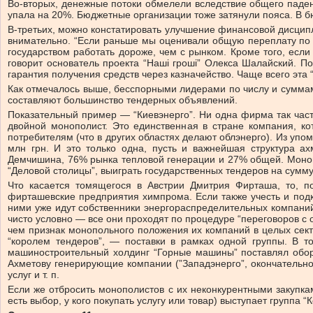
Во-вторых, денежные потоки обмелели вследствие общего падени
упала на 20%. Бюджетные организации тоже затянули пояса. В бю
В-третьих, можно констатировать улучшение финансовой дисцип
внимательно. “Если раньше мы оценивали общую переплату по г
государством работать дороже, чем с рынком. Кроме того, есл
говорит основатель проекта “Наші гроші” Олекса Шалайский. П
гарантия получения средств через казначейство. Чаще всего эта “
Как отмечалось выше, бесспорными лидерами по числу и суммам г
составляют большинство тендерных объявлений.
Показательный пример — “Киевэнерго”. Ни одна фирма так часто
двойной монополист. Это единственная в стране компания, ко
потребителям (что в других областях делают облэнерго). Из упо
млн грн. И это только одна, пусть и важнейшая структура а
Демчишина, 76% рынка тепловой генерации и 27% общей. Монопо
“Деловой столицы”, выиграть государственных тендеров на сумму
Что касается томящегося в Австрии Дмитрия Фирташа, то, п
фирташевские предприятия химпрома. Если также учесть и подк
ними уже идут собственники энергораспределительных компаний
чисто условно — все они проходят по процедуре “переговоров с
чем признак монопольного положения их компаний в целых секто
“королем тендеров”, — поставки в рамках одной группы. В т
машиностроительный холдинг “Горные машины” поставлял оборуд
Ахметову генерирующие компании (”Западэнерго”, окончательно 
услуг и т. п.
Если же отбросить монополистов с их неконкурентными закупками
есть выбор, у кого покупать услугу или товар) выступает группа