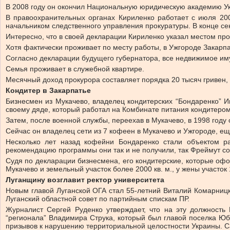
В 2008 году он окончил Национальную юридическую академию Ук
В правоохранительных органах Кириленко работает с июля 20
начальником следственного управления прокуратуры. В конце сен
Интересно, что в своей декларации Кириленко указал местом пр
Хотя фактически проживает по месту работы, в Ужгороде Закарпат
Согласно декларации будущего губернатора, все недвижимое иму
Семья проживает в служебной квартире.
Месячный доход прокурора составляет порядка 20 тысяч гривен, 
Кондитер в Закарпатье
Бизнесмен из Мукачево, владелец кондитерских “Бондаренко” И
своему дяде, который работал на Комбинате питания кондитером
Затем, после военной службы, переехав в Мукачево, в 1998 году
Сейчас он владелец сети из 7 кофеен в Мукачево и Ужгороде, ещ
Несколько лет назад кофейни Бондаренко стали объектом ра
рекомендацию программы они так и не получили, так Фреймут со
Судя по декларации бизнесмена, его кондитерские, которые оф
Мукачево и земельный участок более 2000 кв. м., у жены участок
Луганщину возглавит ректор университета
Новым главой Луганской ОГА стал 55-летний Виталий Комарницки
Луганский областной совет по партийным спискам ПР.
Журналист Сергей Руденко утверждает, что на эту должность
“регионала” Владимира Струка, который был главой поселка Юб
призывов к нарушению территориальной целостности Украины. С