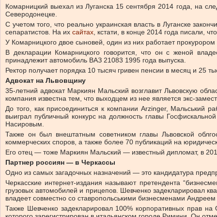
Комарницкий выехал из Луганска 15 сентября 2014 года, на сл
Северодонецке.
С учетом того, что реально украинская власть в Луганске закон
сепаратистов. На их
сайтах
, кстати, в конце 2014 года писали, 
У Комарницкого двое сыновей, один из них работает прокурором
В декларации Комарницкого говорится, что он с женой владе
принадлежит автомобиль ВАЗ 21083 1995 года выпуска.
Ректор получает порядка 10 тысяч гривен пенсии в месяц и 25 т
Адвокат на Львовщину
35-летний адвокат Маркиян Мальский возглавит Львовскую облас
компания известна тем, что выходцем из нее является экс-замест
До того, как присоединиться к компании Arzinger, Мальський 
выиграл публичный конкурс на должность главы Госфискальной 
Насировым.
Также он был внештатным советником главы Львовской облго
коммерческих споров, а также более 70 публикаций на юридичес
Его отец — тоже Маркиян Мальский — известный дипломат, в 201
Партнер россиян — в Черкассы
Одно из самых загадочных назначений — это кандидатура предп
Черкасские интернет-издания называют претендента “бизнесм
грузовых автомобилей и прицепов. Шевченко задекларировал ква
владеет совместно со ставропольськими бизнесменами Андрее
Также Шевченко задекларировал 100% корпоративных прав на О
которого зарегистрирован в итальянском городе Римини. Он отме