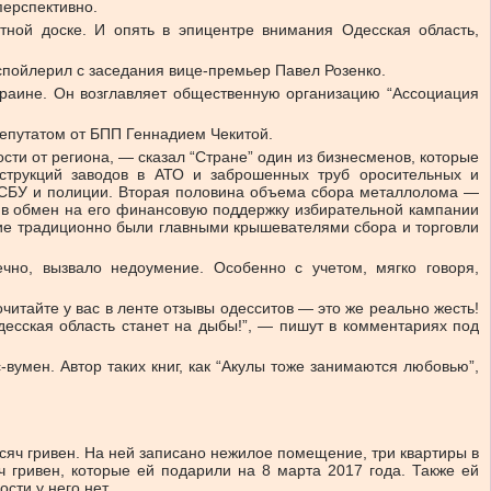
перспективно.
ной доске. И опять в эпицентре внимания Одесская область,
спойлерил с заседания вице-премьер Павел Розенко.
краине. Он возглавляет общественную организацию “Ассоциация
депутатом от БПП Геннадием Чекитой.
ти от региона, — сказал “Стране” один из бизнесменов, которые
трукций заводов в АТО и заброшенных труб оросительных и
 СБУ и полиции. Вторая половина объема сбора металлолома —
о в обмен на его финансовую поддержку избирательной кампании
кие традиционно были главными крышевателями сбора и торговли
чно, вызвало недоумение. Особенно с учетом, мягко говоря,
читайте у вас в ленте отзывы одесситов — это же реально жесть!
Одесская область станет на дыбы!”, — пишут в комментариях под
вумен. Автор таких книг, как “Акулы тоже занимаются любовью”,
тысяч гривен. На ней записано нежилое помещение, три квартиры в
ч гривен, которые ей подарили на 8 марта 2017 года. Также ей
сти у него нет.