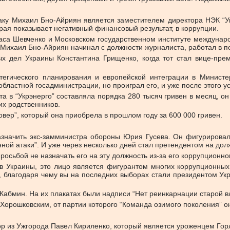
Баку Михаил Бно-Айриян является заместителем директора НЭК “
рая показывает негативный финансовый результат, в коррупции.
раса Шевченко и Московском государственном институте междунар
Михаил Бно-Айриян начинал с должности журналиста, работал в п
х дел Украины Константина Грищенко, когда тот стал вице-пре
егического планирования и европейской интеграции в Министе
ластной госадминистрации, но проиграл его, и уже после этого ус
та в “Укрэнерго” составляла порядка 280 тысяч гривен в месяц, о
оих родственников.
ер”, который она приобрела в прошлом году за 600 000 гривен.
азначить экс-замминистра обороны Юрия Гусева. Он фигурировал
ной атаки”. И уже через несколько дней стал претендентом на дол
росьбой не назначать его на эту должность из-за его коррупционн
Украины, это лицо является фигурантом многих коррупционных 
у, благодаря чему вы на последних выборах стали президентом У
 Кабмин. На их плакатах были надписи “Нет реинкарнации старой 
рошковским, от партии которого “Команда озимого поколения” он 
р из Ужгорода Павел Кириленко, который является уроженцем Гор