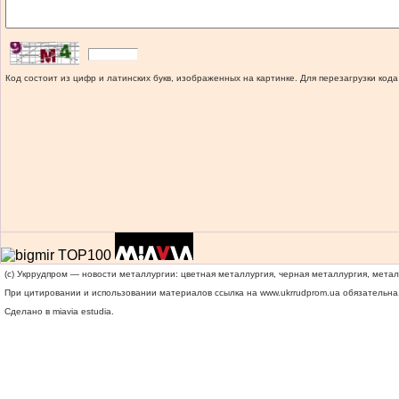
Код состоит из цифр и латинских букв, изображенных на картинке. Для перезагрузки кода
(c) Укррудпром — новости металлургии: цветная металлургия, черная металлургия, мета
При цитировании и использовании материалов ссылка на
www.ukrrudprom.ua
обязательна.
Сделано в miavia estudia.