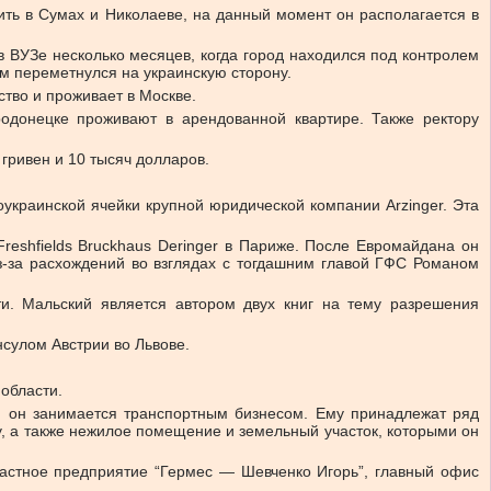
ить в Сумах и Николаеве, на данный момент он располагается в
 в ВУЗе несколько месяцев, когда город находился под контролем
том переметнулся на украинскую сторону.
ство и проживает в Москве.
родонецке проживают в арендованной квартире. Также ректору
 гривен и 10 тысяч долларов.
оукраинской ячейки крупной юридической компании Arzinger. Эта
reshfields Bruckhaus Deringer в Париже. После Евромайдана он
из-за расхождений во взглядах с тогдашним главой ГФС Романом
и. Мальский является автором двух книг на тему разрешения
нсулом Австрии во Львове.
области.
, он занимается транспортным бизнесом. Ему принадлежат ряд
у, а также нежилое помещение и земельный участок, которыми он
частное предприятие “Гермес — Шевченко Игорь”, главный офис