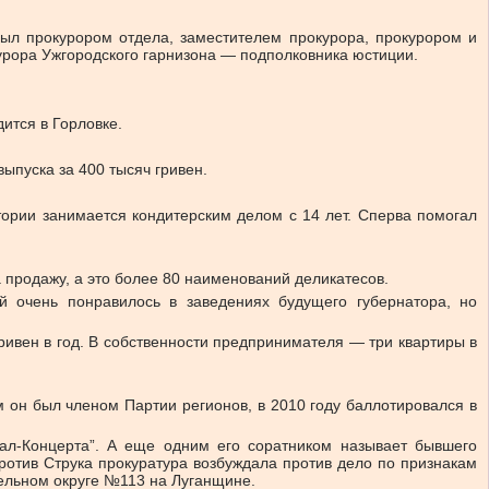
ыл прокурором отдела, заместителем прокурора, прокурором и
курора Ужгородского гарнизона — подполковника юстиции.
ится в Горловке.
выпуска за 400 тысяч гривен.
тории занимается кондитерским делом с 14 лет. Сперва помогал
а продажу, а это более 80 наименований деликатесов.
й очень понравилось в заведениях будущего губернатора, но
ивен в год. В собственности предпринимателя — три квартиры в
м он был членом Партии регионов, в 2010 году баллотировался в
тал-Концерта”. А еще одним его соратником называет бывшего
ротив Струка прокуратура возбуждала против дело по признакам
ельном округе №113 на Луганщине.