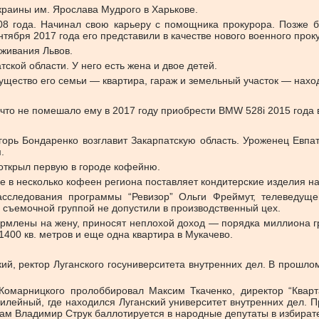
раины им. Ярослава Мудрого в Харькове.
08 года. Начинал свою карьеру с помощника прокурора. Позже б
тября 2017 года его представили в качестве нового военного про
оживания Львов.
ской области. У него есть жена и двое детей.
щество его семьи — квартира, гараж и земельный участок — наход
что не помешало ему в 2017 году приобрести BMW 528i 2015 года 
горь Бондаренко возглавит Закарпатскую область. Уроженец Евпа
.
 открыл первую в городе кофейню.
е в несколько кофеен региона поставляет кондитерские изделия н
сследования программы “Ревизор” Ольги Фреймут, телеведуще
 съемочной группой не допустили в производственный цех.
ормлены на жену, приносят неплохой доход — порядка миллиона гр
 1400 кв. метров и еще одна квартира в Мукачево.
й, ректор Луганского госуниверситета внутренних дел. В прошло
 Комарницкого пролоббировал Максим Ткаченко, директор “Квар
илейный, где находился Луганский университет внутренних дел. П
ам Владимир Струк баллотируется в народные депутаты в избират