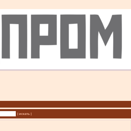
| искать |