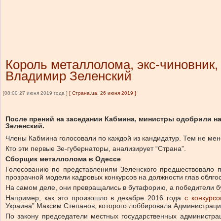
Король металлолома, экс-чиновник,
Владимир Зеленский
[08:00 27 июня 2019 года ]
[
Страна.ua, 26 июня 2019
]
После прений на заседании Кабмина, министры одобрили на
Зеленский.
Члены Кабмина голосовали по каждой из кандидатур. Тем не мен
Кто эти первые Зе-губернаторы, анализирует “Страна”.
Сборщик металлолома в Одессе
Голосованию по представлениям Зеленского предшествовало п
прозрачной модели кадровых конкурсов на должности глав облго
На самом деле, они превращались в бутафорию, а победители б
Например, как это произошло в декабре 2016 года
с конкурс
Украина” Максим Степанов, которого лоббировала Администраци
По закону председатели местных государственных администра