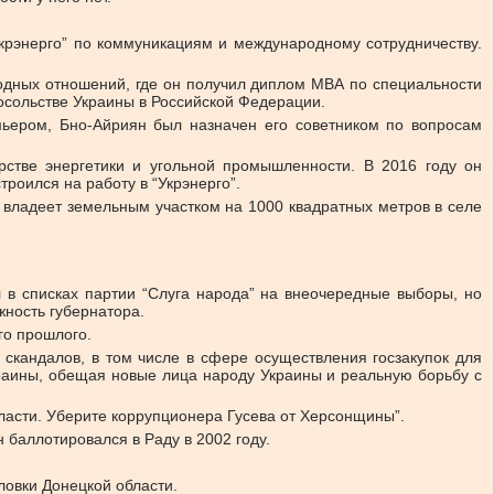
Укрэнерго” по коммуникациям и международному сотрудничеству.
одных отношений, где он получил диплом МВА по специальности
осольстве Украины в Российской Федерации.
мьером, Бно-Айриян был назначен его советником по вопросам
рстве энергетики и угольной промышленности. В 2016 году он
троился на работу в “Укрэнерго”.
н владеет земельным участком на 1000 квадратных метров в селе
 в списках партии “Слуга народа” на внеочередные выборы, но
жность губернатора.
ого прошлого.
скандалов, в том числе в сфере осуществления госзакупок для
краины, обещая новые лица народу Украины и реальную борьбу с
власти. Уберите коррупционера Гусева от Херсонщины”.
баллотировался в Раду в 2002 году.
ловки Донецкой области.