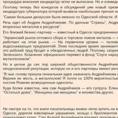
процедура внесения кандидатур четко не выписана. Но и очевид
Поэтому теперь без конкурсов и обсуждений уже новый през
кандидатура губернатора которой вызвала наибольшие прения н
“Самая большая дискуссия была именно по Одесской области. И 
Речь идет об Андрее Андрейчикове. По данным “Страны”, Андр
вторичных металлов и ресурсов”.
Его близкий бизнес-партнер — известный в Одессе предпринимат
“Украинский рынок оптового сбора и торговли ломом металла — 
работают на этом рынке. — На первичном уровне — полови
водоснажающих предприятий. Этим последнее время занимаютс
это рабский труд бродяг и обездоленных людей. Поэтому, скор
Зеленского. Козаченко официально перевел в фонд “Слуги наро
металлоломом”.
Но в целом до сих пор широкой общественности Андрейчиков
неоднозначной репутации, которую он и его партнеры имеют рег
“В чью голову пришла гениальная идея назначать Андрейчикова н
Вернее не жесть, а металлолом! Я почти со 100% вероятностью 
постом Розенко возмущенные одесситы.
Куда более известна, чем сам Андрейчиков — его супруга. Елен
“Остаться дома”, “Женщины как женщины” и множества других.
Не смотря на то, что книги писательницы можно легко купить на 
Одессе, дорогие ювелирные украшения, кольцо с бриллиантом з
принадлежит катер. Сам Андрей Андрейчиков владеет легковым а