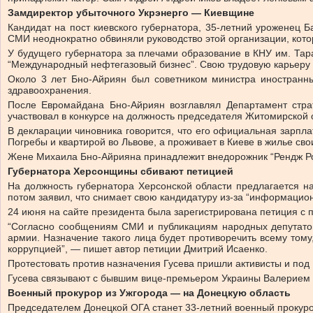
Замдиректор убыточного Укрэнерго — Киевщине
Кандидат на пост киевского губернатора, 35-летний уроженец 
СМИ неоднократно обвиняли руководство этой организации, кото
У будущего губернатора за плечами образование в КНУ им. Та
“Международный нефтегазовый бизнес”. Свою трудовую карьеру 
Около 3 лет Бно-Айриян был советником министра иностранны
здравоохранения.
После Евромайдана Бно-Айриян возглавлял Департамент страт
участвовал в конкурсе на должность председателя Житомирской об
В декларации чиновника говорится, что его официальная зарпла
Погребы и квартирой во Львове, а проживает в Киеве в жилье св
Жене Михаила Бно-Айрияна принадлежит внедорожник “Рендж Ров
Губернатора Херсонщины сбивают петицией
На должность губернатора Херсонской области предлагается н
потом заявил, что снимает свою кандидатуру из-за “информацион
24 июня на сайте президента была зарегистрирована петиция с п
“Согласно сообщениям СМИ и публикациям народных депутатов 
армии. Назначение такого лица будет противоречить всему том
коррупцией”, — пишет автор петиции Дмитрий Исаенко.
Протестовать против назначения Гусева пришли активисты и под
Гусева связывают с бывшим вице-премьером Украины Валерием Хо
Военный прокурор из Ужгорода — на Донецкую область
Председателем Донецкой ОГА станет 33-летний военный прокуро