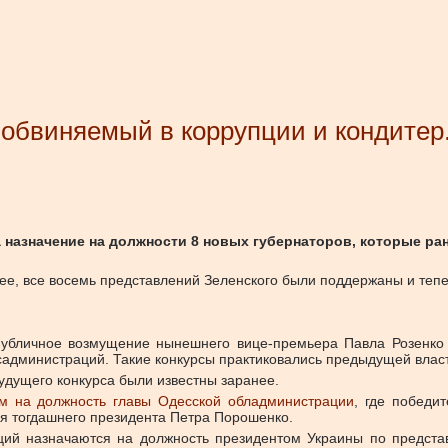
 обвиняемый в коррупции и кондитер.
 назначение на должности 8 новых губернаторов, которые р
ее, все восемь представлений Зеленского были поддержаны и тепе
убличное возмущение нынешнего вице-премьера Павла Розенко в
садминистраций. Такие конкурсы практиковались предыдущей влас
удущего конкурса были известны заранее.
ом на должность главы Одесской обладминистрации
, где победи
я тогдашнего президента Петра Порошенко.
ций назначаются на должность президентом Украины по представ