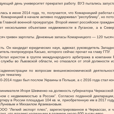
едующий день университет прекратил работу. ВУЗ пытались запуст
чилась в июне 2014 года, то, получается, что Комарницкий работал
что Комарницкий в начале активно поддерживал “республику”, но по
 в Главной военной прокуратуре. Второй имеет российское граждан
ет несколькими объектами недвижимости в Луганске, а в Севе
ысяч гривен зарплаты. Денежные запасы Комарницкого — 120 тысяч
ть. Он кандидат юридических наук, адвокат, руководитель Западн
итель генпрокурора Касько, которого сейчас прочат на главу ГПУ.
работал юристом в группе международного арбитража в компании F
службы во Львовской области, но отказался от этой должности 
садминистрации по вопросам внешнеэкономической деятельност
кую тематику.
0-2014 годах был послом Украины в Польше, а с 2016 года стал ко
ринимателя Игоря Шевченко на должность губернатора Черкасской 
еном с недвижимостью в России”. Согласно поданной декларации
ртиру в России площадью 104 кв. м, приобретенную им в 2017 год
м Луневым и Михаилом Арзимановым.
ОО “Легкий экспорт плюс”, зарегистрированное в Черкассах, и 
тил, что владеет наличными в размере около 600 тысяч евро.