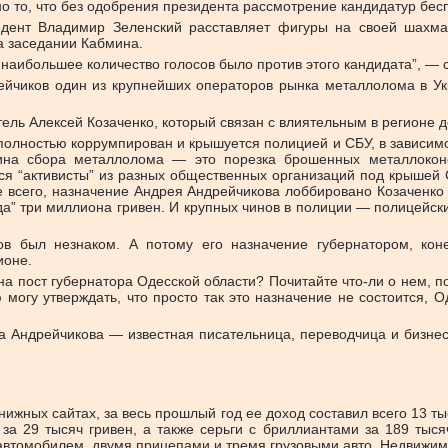
но то, что без одобрения президента рассмотрение кандидатур бес
идент Владимир Зеленский расставляет фигуры на своей шахмат
а заседании Кабмина.
наибольшее количество голосов было против этого кандидата”, — 
ейчиков один из крупнейших операторов рынка металлолома в У
ель Алексей Козаченко, который связан с влиятельным в регионе 
полностью коррумпирован и крышуется полицией и СБУ, в зависимос
на сбора металлолома — это порезка брошенных металлоконс
я “активисты” из разных общественных организаций под крышей
ее всего, назначение Андрея Андрейчикова лоббировано Козаченк
да” три миллиона гривен. И крупных чинов в полиции — полицейс
 был незнаком. А потому его назначение губернатором, коне
ионе.
а пост губернатора Одесской области? Почитайте что-ли о нем, по
могу утверждать, что просто так это назначение не состоится, 
а Андрейчикова — известная писательница, переводчица и бизнес-
книжных сайтах, за весь прошлый год ее доход составил всего 13 
а 29 тысяч гривен, а также серьги с бриллиантами за 189 тыся
втомобилем, двумя прицепами и тремя грузовыми авто. Недвижимо