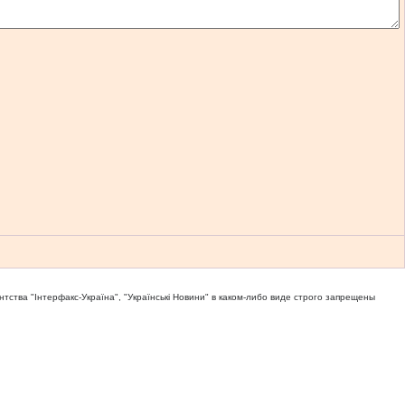
тва "Iнтерфакс-Україна", "Українськi Новини" в каком-либо виде строго запрещены