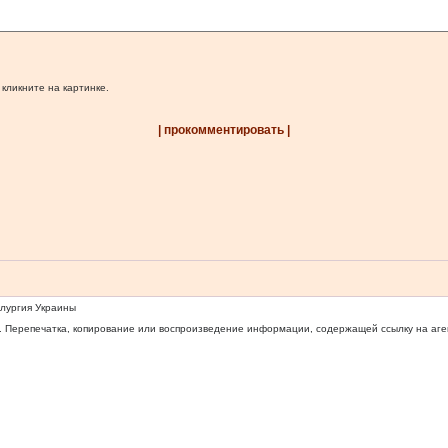
 кликните на картинке.
| прокомментировать |
ллургия Украины
 Перепечатка, копирование или воспроизведение информации, содержащей ссылку на агентс