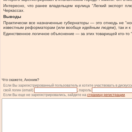
Интересно, что ранее владельцем юрлица “Легкий экспорт пл
Черкассах.
Выводы
Практически все назначенные губернаторы — это отнюдь не “нов
известным реформаторам (или вообще идейным людям), так и к г
Единственное логичное объяснение — за этих товарищей кто-то 
Что скажете, Аноним?
Если Вы зарегистрированный пользователь и хотите участвовать в дискусс
свой логин (email)
, пароль
Если Вы еще не зарегистрировались, зайдите на
страницу регистрации
.