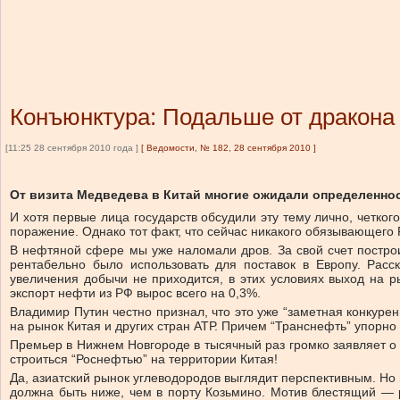
Конъюнктура: Подальше от дракона
[11:25 28 сентября 2010 года ]
[
Ведомости, № 182, 28 сентября 2010
]
От визита Медведева в Китай многие ожидали определеннос
И хотя первые лица государств обсудили эту тему лично, четког
поражение. Однако тот факт, что сейчас никакого обязывающего 
В нефтяной сфере мы уже наломали дров. За свой счет построи
рентабельно было использовать для поставок в Европу. Рас
увеличения добычи не приходится, в этих условиях выход на р
экспорт нефти из РФ вырос всего на 0,3%.
Владимир Путин честно признал, что это уже “заметная конкуре
на рынок Китая и других стран АТР. Причем “Транснефть” упорно с
Премьер в Нижнем Новгороде в тысячный раз громко заявляет о 
строиться “Роснефтью” на территории Китая!
Да, азиатский рынок углеводородов выглядит перспективным. Но н
должна быть ниже, чем в порту Козьмино. Мотив блестящий — р