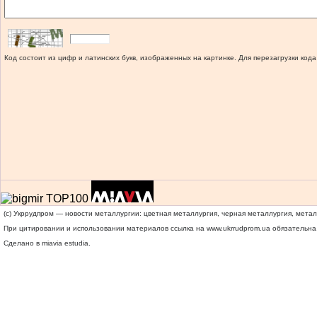
Код состоит из цифр и латинских букв, изображенных на картинке. Для перезагрузки кода
(c) Укррудпром — новости металлургии: цветная металлургия, черная металлургия, мета
При цитировании и использовании материалов ссылка на
www.ukrrudprom.ua
обязательна.
Сделано в miavia estudia.