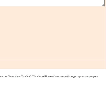
тва "Iнтерфакс-Україна", "Українськi Новини" в каком-либо виде строго запрещены