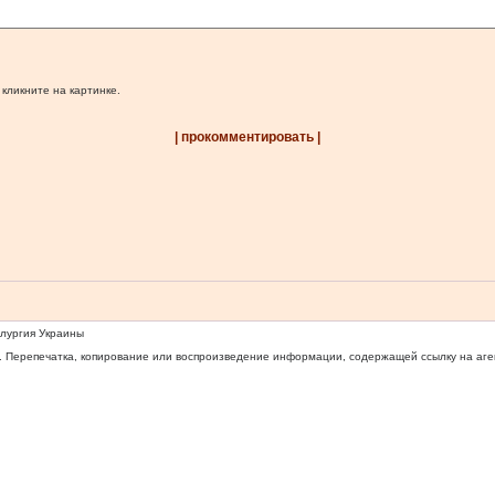
 кликните на картинке.
| прокомментировать |
ллургия Украины
 Перепечатка, копирование или воспроизведение информации, содержащей ссылку на агентс