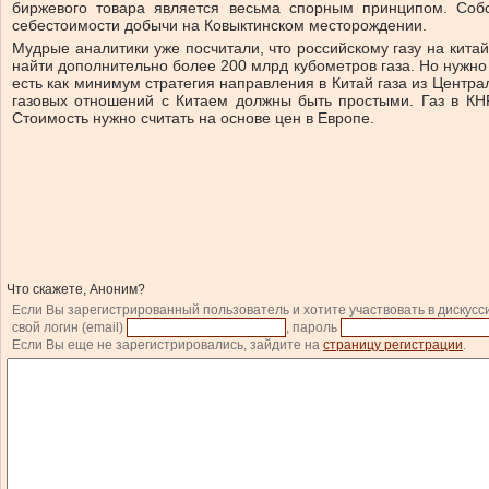
биржевого товара является весьма спорным принципом. Собс
себестоимости добычи на Ковыктинском месторождении.
Мудрые аналитики уже посчитали, что российскому газу на китай
найти дополнительно более 200 млрд кубометров газа. Но нужно 
есть как минимум стратегия направления в Китай газа из Цент
газовых отношений с Китаем должны быть простыми. Газ в КН
Стоимость нужно считать на основе цен в Европе.
Что скажете, Аноним?
Если Вы зарегистрированный пользователь и хотите участвовать в дискусс
свой логин (email)
, пароль
Если Вы еще не зарегистрировались, зайдите на
страницу регистрации
.