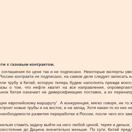
ти с газовым контрактом.
о соглашения по цене так и не подписано. Некоторые эксперты увер
Россию контракта не подписано, на самом деле следует записать н
ли трубу в Китай, которую теперь будем наполнять прежде всег
сказы о том, что нефти хватит на все направления, опроверга
ынок Китая означает не диверсификацию поставок, а их перенапр
нция европейскому маршруту”. А конкуренция, мягко говоря, не то
троит новые трубы и на восток, и на запад. Хотя какая-то из них н
необходимости развития переработки в России, после чего его зам
ельзя ставить задачу выйти на него любой ценой, теряя и деньги,
асстояние до Дацина значительно меньше. По сути, Китай предла