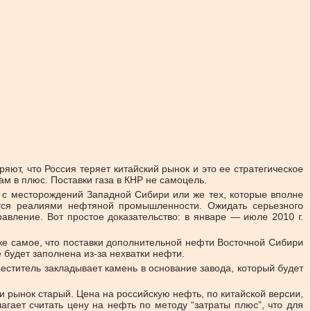
яют, что Россия теряет китайский рынок и это ее стратегическое
ам в плюс. Поставки газа в КНР не самоцель.
о с меcторождений Западной Сибири или же тех, которые вполне
ются реалиями нефтяной промышленности. Ожидать серьезного
авление. Вот простое доказательство: в январе — июле 2010 г.
 же самое, что поставки дополнительной нефти Восточной Сибири
е будет заполнена из-за нехватки нефти.
еститель закладывает камень в основание завода, который будет
 и рынок старый. Цена на российскую нефть, по китайской версии,
гает считать цену на нефть по методу “затраты плюс”, что для