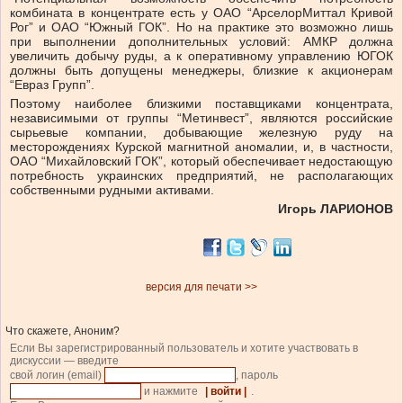
комбината в концентрате есть у ОАО “АрселорМиттал Кривой
Рог” и ОАО “Южный ГОК”. Но на практике это возможно лишь
при выполнении дополнительных условий: АМКР должна
увеличить добычу руды, а к оперативному управлению ЮГОК
должны быть допущены менеджеры, близкие к акционерам
“Евраз Групп”.
Поэтому наиболее близкими поставщиками концентрата,
независимыми от группы “Метинвест”, являются российские
сырьевые компании, добывающие железную руду на
месторождениях Курской магнитной аномалии, и, в частности,
ОАО “Михайловский ГОК”, который обеспечивает недостающую
потребность украинских предприятий, не располагающих
собственными рудными активами.
Игорь ЛАРИОНОВ
версия для печати >>
Что скажете, Аноним?
Если Вы зарегистрированный пользователь и хотите участвовать в
дискуссии — введите
свой логин (email)
, пароль
и нажмите
| войти |
.