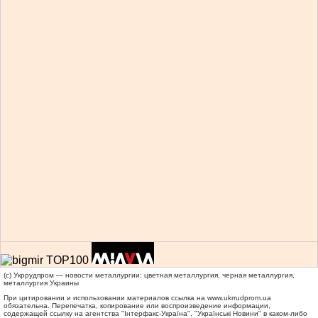
(c) Укррудпром — новости металлургии: цветная металлургия, черная металлургия,
металлургия Украины
При цитировании и использовании материалов ссылка на
www.ukrrudprom.ua
обязательна. Перепечатка, копирование или воспроизведение информации,
содержащей ссылку на агентства "Iнтерфакс-Україна", "Українськi Новини" в каком-либо