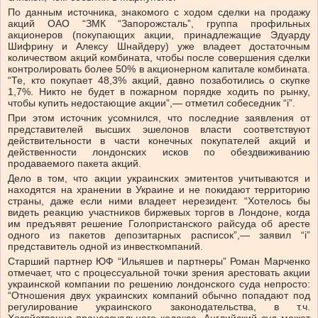
По данным источника, знакомого с ходом сделки на продажу
акций ОАО “ЗМК “Запорожсталь”, группа профильных
акционеров (покупающих акции, принадлежащие Эдуарду
Шифрину и Алексу Шнайдеру) уже владеет достаточным
количеством акций комбината, чтобы после совершения сделки
контролировать более 50% в акционерном капитале комбината.
“Те, кто покупает 48,3% акций, давно позаботились о скупке
1,7%. Никто не будет в пожарном порядке ходить по рынку,
чтобы купить недостающие акции”,— отметил собеседник “і”.
При этом источник усомнился, что последние заявления от
представителей высших эшелонов власти соответствуют
действительности в части конечных покупателей акций и
действенности лондонских исков по обездвиживанию
продаваемого пакета акций.
Дело в том, что акции украинских эмитентов учитываются и
находятся на хранении в Украине и не покидают территорию
страны, даже если ними владеет нерезидент. “Хотелось бы
видеть реакцию участников биржевых торгов в Лондоне, когда
им предъявят решение Голопристанского райсуда об аресте
одного из пакетов депозитарных расписок”,— заявил “i”
представитель одной из инвесткомпаний.
Старший партнер ЮФ “Ильяшев и партнеры” Роман Марченко
отмечает, что с процессуальной точки зрения арестовать акции
украинской компании по решению лондонского суда непросто:
“Отношения двух украинских компаний обычно попадают под
регулирование украинского законодательства, в т.ч.