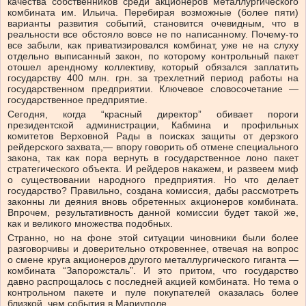
качества собственников среди акционеров металлургического
комбината им. Ильича. Перебирая возможные (более пяти)
варианты развития событий, становится очевидным, что в
реальности все обстояло вовсе не по написанному. Почему-то
все забыли, как приватизировался комбинат, уже не на слуху
отдельно выписанный закон, по которому контрольный пакет
отошел арендному коллективу, который обязался заплатить
государству 400 млн. грн. за трехлетний период работы на
государственном предприятии. Ключевое словосочетание —
государственное предприятие.
Сегодня, когда “красный директор” обивает пороги
президентской администрации, Кабмина и профильных
комитетов Верховной Рады в поисках защиты от дерзкого
рейдерского захвата,— впору говорить об отмене специального
закона, так как пора вернуть в государственное лоно пакет
стратегического объекта. И рейдеров накажем, и развеем миф
о существовании народного предприятия. Но что делает
государство? Правильно, создана комиссия, дабы рассмотреть
законны ли деяния вновь обретенных акционеров комбината.
Впрочем, результативность данной комиссии будет такой же,
как и великого множества подобных.
Странно, но на фоне этой ситуации чиновники были более
разговорчивы и доверительно откровеннее, отвечая на вопрос
о смене круга акционеров другого металлургического гиганта —
комбината “Запорожсталь”. И это притом, что государство
давно распрощалось с последней акцией комбината. Но тема о
контрольном пакете и пуле покупателей оказалась более
близкой, чем события в Мариуполе.