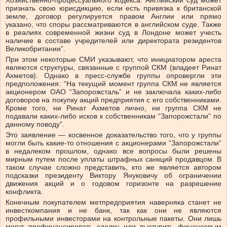
Хозяйственно-процессуального кодекса. Английский суд может
признать свою юрисдикцию, если есть привязка к британской
земле, договор регулируется правом Англии или прямо
указано, что споры рассматриваются в английском суде. Также
в реалиях современной жизни суд в Лондоне может учесть
наличие в составе учредителей или директората резидентов
Великобритании”.
При этом некоторые СМИ указывают, что инициатором ареста
являются структуры, связанные с группой СКМ (владеет Ринат
Ахметов). Однако в пресс-службе группы опровергли эти
предположения: “На текущий момент группа СКМ не является
акционером ОАО “Запорожсталь” и не заключала каких-либо
договоров на покупку акций предприятия с его собственниками.
Кроме того, ни Ринат Ахметов лично, ни группа СКМ не
подавали каких-либо исков к собственникам “Запорожстали” по
данному поводу”.
Это заявление — косвенное доказательство того, что у группы
могли быть какие-то отношения с акционерами “Запорожстали”
в недалеком прошлом, однако все вопросы были решены
мирным путем после уплаты штрафных санкций продавцом. В
таком случае сложно представить, кто же является автором
подсказки президенту Виктору Януковичу об ограничении
движения акций и о годовом горизонте на разрешение
конфликта.
Конечным покупателем метпредприятия наверняка станет не
инвесткомпания и не банк, так как они не являются
профильными инвесторами на контрольные пакеты. Они лишь
могут профинансировать сделку или выступить финансовым