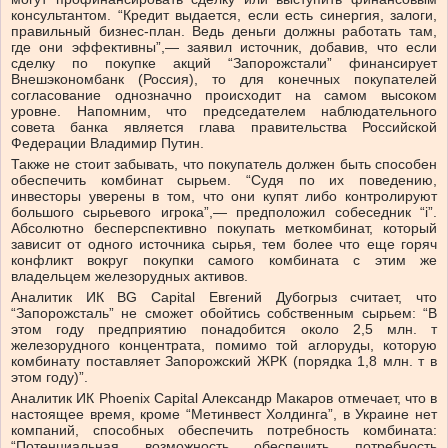
консультантом. “Кредит выдается, если есть синергия, залоги,
правильный бизнес-план. Ведь деньги должны работать там,
где они эффективны”,— заявил источник, добавив, что если
сделку по покупке акций “Запорожстали” финансирует
Внешэкономбанк (Россия), то для конечных покупателей
согласование однозначно происходит на самом высоком
уровне. Напомним, что председателем наблюдательного
совета банка является глава правительства Российской
Федерации Владимир Путин.
Также не стоит забывать, что покупатель должен быть способен
обеспечить комбинат сырьем. “Судя по их поведению,
инвесторы уверены в том, что они купят либо контролируют
большого сырьевого игрока”,— предположил собеседник “і”.
Абсолютно бесперспективно покупать меткомбинат, который
зависит от одного источника сырья, тем более что еще горяч
конфликт вокруг покупки самого комбината с этим же
владельцем железорудных активов.
Аналитик ИК BG Capital Евгений Дубогрыз считает, что
“Запорожсталь” не сможет обойтись собственным сырьем: “В
этом году предприятию понадобится около 2,5 млн. т
железорудного концентрата, помимо той аглоруды, которую
комбинату поставляет Запорожский ЖРК (порядка 1,8 млн. т в
этом году)”.
Аналитик ИК Phoenix Capital Александр Макаров отмечает, что в
настоящее время, кроме “Метинвест Холдинга”, в Украине нет
компаний, способных обеспечить потребность комбината:
“Потенциальная возможность обеспечить потребность