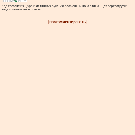
Код состоит из цифр и латинских букв, изображенных на картинке. Для перезагрузки
кода кликните на картинке.
| прокомментировать |