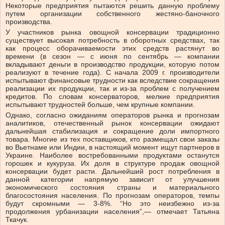
Некоторые предприятия пытаются решить данную проблему
путем организации собственного жестяно-баночного
производства.
У участников рынка овощной консервации традиционно
существует высокая потребность в оборотных средствах, так
как процесс оборачиваемости этих средств растянут во
времени (в сезон — с июня по сентябрь — компании
вкладывают деньги в производство продукции, которую потом
реализуют в течение года). С начала 2009 г. производители
испытывают финансовые трудности как вследствие сокращения
реализации их продукции, так и из-за проблем с получением
кредитов. По словам консерваторов, мелкие предприятия
испытывают трудностей больше, чем крупные компании.
Однако, согласно ожиданиям операторов рынка и прогнозам
аналитиков, отечественный рынок консервации ожидают
дальнейшая стабилизация и сокращение доли импортного
товара. Многие из тех поставщиков, кто размещал свои заказы
во Вьетнаме или Индии, в настоящий момент ищут партнеров в
Украине. Наиболее востребованными продуктами останутся
горошек и кукуруза. Их доля в структуре продаж овощной
консервации будет расти. Дальнейший рост потребления в
данной категории напрямую зависит от улучшения
экономического состояния страны и материального
благосостояния населения. По прогнозам операторов, темпы
будут скромными — 3-8%. “Но это неизбежно из-за
продолжения урбанизации населения”,— отмечает Татьяна
Ткачук.