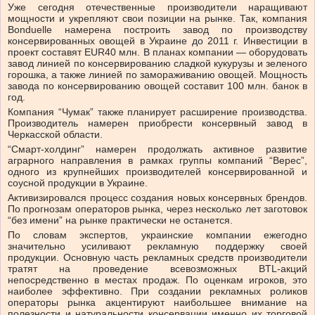
Уже сегодня отечественные производители наращивают
мощности и укрепляют свои позиции на рынке. Так, компания
Вonduelle намерена построить завод по производству
консервированных овощей в Украине до 2011 г. Инвестиции в
проект составят EUR40 млн. В планах компании — оборудовать
завод линией по консервированию сладкой кукурузы и зеленого
горошка, а также линией по замораживанию овощей. Мощность
завода по консервированию овощей составит 100 млн. банок в
год.
Компания “Чумак” также планирует расширение производства.
Производитель намерен приобрести консервный завод в
Черкасской области.
“Смарт-холдинг” намерен продолжать активное развитие
аграрного направления в рамках группы компаний “Верес”,
одного из крупнейших производителей консервированной и
соусной продукции в Украине.
Активизировался процесс создания новых консервных брендов.
По прогнозам операторов рынка, через несколько лет заготовок
“без имени” на рынке практически не останется.
По словам экспертов, украинские компании ежегодно
значительно усиливают рекламную поддержку своей
продукции. Основную часть рекламных средств производители
тратят на проведение всевозможных BTL-акций
непосредственно в местах продаж. По оценкам игроков, это
наиболее эффективно. При создании рекламных роликов
операторы рынка акцентируют наибольшее внимание на
полезности и натуральности консервации именно их торговой