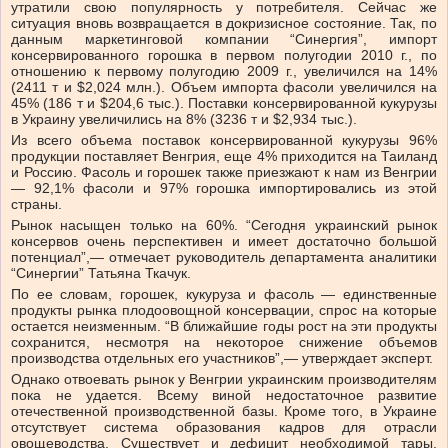
утратили свою популярность у потребителя. Сейчас же
ситуация вновь возвращается в докризисное состояние. Так, по
данным маркетинговой компании “Синергия”, импорт
консервированного горошка в первом полугодии 2010 г., по
отношению к первому полугодию 2009 г., увеличился на 14%
(2411 т и $2,024 млн.). Объем импорта фасоли увеличился на
45% (186 т и $204,6 тыс.). Поставки консервированной кукурузы
в Украину увеличились на 8% (3236 т и $2,934 тыс.).
Из всего объема поставок консервированной кукурузы 96%
продукции поставляет Венгрия, еще 4% приходится на Таиланд
и Россию. Фасоль и горошек также приезжают к нам из Венгрии
— 92,1% фасоли и 97% горошка импортировались из этой
страны.
Рынок насыщен только на 60%. “Сегодня украинский рынок
консервов очень перспективен и имеет достаточно большой
потенциал”,— отмечает руководитель департамента аналитики
“Синергии” Татьяна Ткачук.
По ее словам, горошек, кукуруза и фасоль — единственные
продукты рынка плодоовощной консервации, спрос на которые
остается неизменным. “В ближайшие годы рост на эти продукты
сохранится, несмотря на некоторое снижение объемов
производства отдельных его участников”,— утверждает эксперт.
Однако отвоевать рынок у Венгрии украинским производителям
пока не удается. Всему виной недостаточное развитие
отечественной производственной базы. Кроме того, в Украине
отсутствует система образования кадров для отрасли
овощеводства. Существует и дефицит необходимой тары.