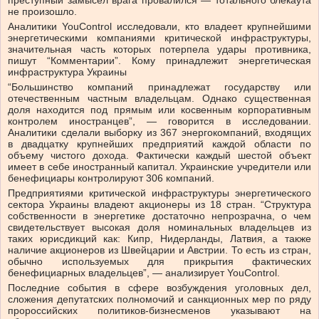
преступный замысел врага провалился — тотального блекаута
не произошло.
Аналитики YouControl исследовали, кто владеет крупнейшими
энергетическими компаниями критической инфраструктуры,
значительная часть которых потерпела удары противника,
пишут “Комментарии”. Кому принадлежит энергетическая
инфраструктура Украины
“Большинство компаний принадлежат государству или
отечественным частным владельцам. Однако существенная
доля находится под прямым или косвенным корпоративным
контролем иностранцев”, — говорится в исследовании.
Аналитики сделали выборку из 367 энергокомпаний, входящих
в двадцатку крупнейших предприятий каждой области по
объему чистого дохода. Фактически каждый шестой объект
имеет в себе иностранный капитал. Украинские учредители или
бенефициары контролируют 306 компаний.
Предприятиями критической инфраструктуры энергетического
сектора Украины владеют акционеры из 18 стран. “Структура
собственности в энергетике достаточно непрозрачна, о чем
свидетельствует высокая доля номинальных владельцев из
таких юрисдикций как: Кипр, Нидерланды, Латвия, а также
наличие акционеров из Швейцарии и Австрии. То есть из стран,
обычно используемых для прикрытия фактических
бенефициарных владельцев”, — анализирует YouControl.
Последние события в сфере возбуждения уголовных дел,
сложения депутатских полномочий и санкционных мер по ряду
пророссийских политиков-бизнесменов указывают на