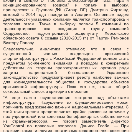
входит в секцию D “Поставка электроэнергии, газа, пара и
кондиционированного воздуха” и попали в выборку,
принадлежат к Группам ДФ (Group DF) Дмитрию Фирташу,
который с 2014 года находится в Австрии. Основным видом
деятельности указанных компаний является транспортировка и
торговля газом. Также в выборку попали 5 компаний по
транспортировке газа, входящих в группу компаний
Содружество, подконтрольной эксдепутату Херсонского
областного совета 6 созыва (2010-2015 гг.) от Партии Регионов
Виктору Попову.
Следовательно, аналитики отмечают, что в связи с
существенной частью владельцев критической
энергоинфраструктуры с Российской Федерацией должен стать
предметом усиленного внимания и поводом к конкретным
действиям со стороны правоохранительных органов ради
защиты национальной безопасности. Украинское
законодательство предусматривает реестр наиболее важных
для жизнедеятельности общества и государства объектов
критической инфраструктуры. Пока его нет, только общий
секторальный список и критерии отнесения.
“А еще важно осуществление контроля над объектами
инфраструктуры. Нарушение их функционирования может
причинить вред жизненно важным национальным интересам. С
этой точки зрения представляется крайне рисковым наличие у
них учредителей или конечных бенефициарных собственников
из страны-агрессора, — говорит заместитель директор
YouControl по правовым вопросам Данило Глобе. — При
наличии таких и других негативных факторов для снижения