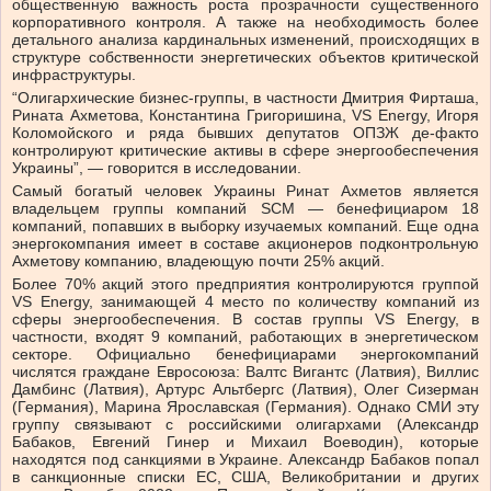
общественную важность роста прозрачности существенного
корпоративного контроля. А также на необходимость более
детального анализа кардинальных изменений, происходящих в
структуре собственности энергетических объектов критической
инфраструктуры.
“Олигархические бизнес-группы, в частности Дмитрия Фирташа,
Рината Ахметова, Константина Григоришина, VS Energy, Игоря
Коломойского и ряда бывших депутатов ОПЗЖ де-факто
контролируют критические активы в сфере энергообеспечения
Украины”, — говорится в исследовании.
Самый богатый человек Украины Ринат Ахметов является
владельцем группы компаний SCM — бенефициаром 18
компаний, попавших в выборку изучаемых компаний. Еще одна
энергокомпания имеет в составе акционеров подконтрольную
Ахметову компанию, владеющую почти 25% акций.
Более 70% акций этого предприятия контролируются группой
VS Energy, занимающей 4 место по количеству компаний из
сферы энергообеспечения. В состав группы VS Energy, в
частности, входят 9 компаний, работающих в энергетическом
секторе. Официально бенефициарами энергокомпаний
числятся граждане Евросоюза: Валтс Вигантс (Латвия), Виллис
Дамбинс (Латвия), Артурс Альтбергс (Латвия), Олег Сизерман
(Германия), Марина Ярославская (Германия). Однако СМИ эту
группу связывают с российскими олигархами (Александр
Бабаков, Евгений Гинер и Михаил Воеводин), которые
находятся под санкциями в Украине. Александр Бабаков попал
в санкционные списки ЕС, США, Великобритании и других