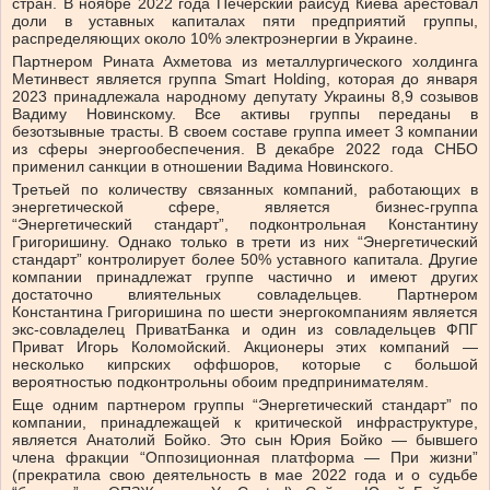
стран. В ноябре 2022 года Печерский райсуд Киева арестовал
доли в уставных капиталах пяти предприятий группы,
распределяющих около 10% электроэнергии в Украине.
Партнером Рината Ахметова из металлургического холдинга
Метинвест является группа Smart Holding, которая до января
2023 принадлежала народному депутату Украины 8,9 созывов
Вадиму Новинскому. Все активы группы переданы в
безотзывные трасты. В своем составе группа имеет 3 компании
из сферы энергообеспечения. В декабре 2022 года СНБО
применил санкции в отношении Вадима Новинского.
Третьей по количеству связанных компаний, работающих в
энергетической сфере, является бизнес-группа
“Энергетический стандарт”, подконтрольная Константину
Григоришину. Однако только в трети из них “Энергетический
стандарт” контролирует более 50% уставного капитала. Другие
компании принадлежат группе частично и имеют других
достаточно влиятельных совладельцев. Партнером
Константина Григоришина по шести энергокомпаниям является
экс-совладелец ПриватБанка и один из совладельцев ФПГ
Приват Игорь Коломойский. Акционеры этих компаний —
несколько кипрских оффшоров, которые с большой
вероятностью подконтрольны обоим предпринимателям.
Еще одним партнером группы “Энергетический стандарт” по
компании, принадлежащей к критической инфраструктуре,
является Анатолий Бойко. Это сын Юрия Бойко — бывшего
члена фракции “Оппозиционная платформа — При жизни”
(прекратила свою деятельность в мае 2022 года и о судьбе