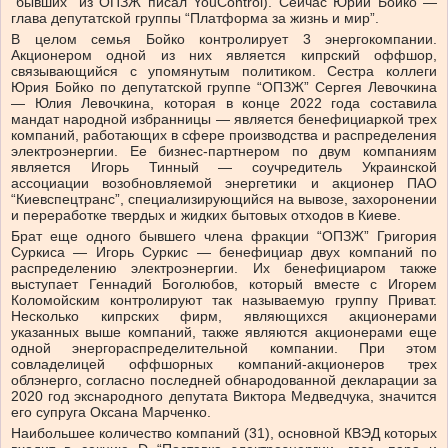
“бывших” из ОПЗЖ писал YouControl). Сейчас Юрий Бойко —
глава депутатской группы “Платформа за жизнь и мир”.
В целом семья Бойко контролирует 3 энергокомпании.
Акционером одной из них является кипрский оффшор,
связывающийся с упомянутым политиком. Сестра коллеги
Юрия Бойко по депутатской группе “ОПЗЖ” Сергея Левочкина
— Юлия Левочкина, которая в конце 2022 года составила
мандат народной избранницы — является бенефициаркой трех
компаний, работающих в сфере производства и распределения
электроэнергии. Ее бизнес-партнером по двум компаниям
является Игорь Тинный — соучредитель Украинской
ассоциации возобновляемой энергетики и акционер ПАО
“Киевспецтранс”, специализирующийся на вывозе, захоронении
и переработке твердых и жидких бытовых отходов в Киеве.
Брат еще одного бывшего члена фракции “ОПЗЖ” Григория
Суркиса — Игорь Суркис — бенефициар двух компаний по
распределению электроэнергии. Их бенефициаром также
выступает Геннадий Боголюбов, который вместе с Игорем
Коломойским контролируют так называемую группу Приват.
Несколько кипрских фирм, являющихся акционерами
указанных выше компаний, также являются акционерами еще
одной энергораспределительной компании. При этом
совладелицей оффшорных компаний-акционеров трех
облэнерго, согласно последней обнародованной декларации за
2020 год экснародного депутата Виктора Медведчука, значится
его супруга Оксана Марченко.
Наибольшее количество компаний (31), основной КВЭД которых