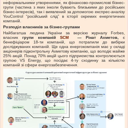
неформальними утвореннями, як фінансово-промислові бізнес-
групи (частина з яких інколи бувають близькими до російських
бізнес-інтересів), так і виявлений за допомогою експрес-аналізу
YouControl “російський слід” в історії окремих енергетичних
компаній.
Розподіл власників за бізнес-групами
Найбагатша людина України за версією журналу Forbes,
власник
групи компаній
SCM
— Рінат Ахметов,
є
бенефіціаром 18-ти компаній, що потрапили до вибірки
досліджуваних компаній. Ще одна енергокомпанія має у складі
акціонерів підконтрольну Ахметову компанію, що володіє майже
25% акцій. Понад 70% акцій цього підприємства контролюються
групою VS Energy, що посідає 4-ту сходинку за кількістю
компаній зі сфери енергозабезпечення.