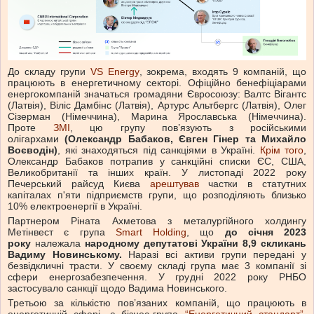
До складу групи
VS Energy
, зокрема, входять 9 компаній, що
працюють в енергетичному секторі. Офіційно бенефіціарами
енергокомпаній значаться громадяни Євросоюзу: Валтс Вігантс
(Латвія), Віліс Дамбінс (Латвія), Артурс Альтбергс (Латвія), Олег
Сізерман (Німеччина), Марина Ярославська (Німеччина).
Проте
ЗМІ
, цю групу пов’язують з російськими
олігархами
(Олександр Бабаков, Євген Гінер та Михайло
Воєводін)
, які знаходяться під санкціями в Україні.
Крім того
,
Олександр Бабаков потрапив у санкційні списки ЄС, США,
Великобританії та інших країн. У листопаді 2022 року
Печерський райсуд Києва
арештував
частки в статутних
капіталах п'яти підприємств групи, що розподіляють близько
10% електроенергії в Україні.
Партнером Ріната Ахметова з металургійного холдингу
Метінвест є група
Smart Holding
, що
до січня 2023
року
належала
народному депутатові України 8,9 скликань
Вадиму Новинському.
Наразі всі активи групи передані у
безвідкличні трасти. У своєму складі група має 3 компанії зі
сфери енергозабезпечення. У грудні 2022 року РНБО
застосувало санкції щодо Вадима Новинського.
Третьою за кількістю пов’язаних компаній, що працюють в
енергетичній сфері, є бізнес-група
“Енергетичний стандарт”
,