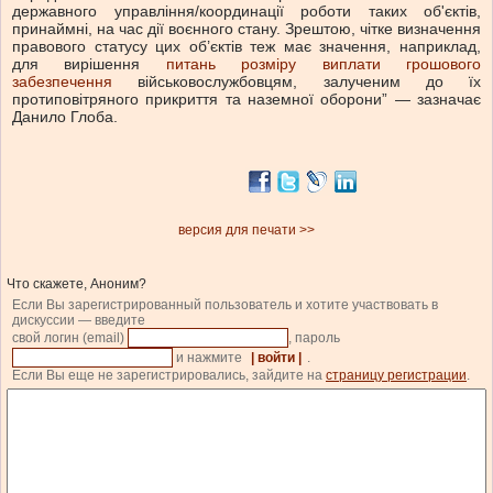
державного управління/координації роботи таких об'єктів,
принаймні, на час дії воєнного стану. Зрештою, чітке визначення
правового статусу цих об’єктів теж має значення, наприклад,
для вирішення
питань розміру виплати грошового
забезпечення
військовослужбовцям, залученим до їх
протиповітряного прикриття та наземної оборони” — зазначає
Данило Глоба.
версия для печати >>
Что скажете, Аноним?
Если Вы зарегистрированный пользователь и хотите участвовать в
дискуссии — введите
свой логин (email)
, пароль
и нажмите
| войти |
.
Если Вы еще не зарегистрировались, зайдите на
страницу регистрации
.