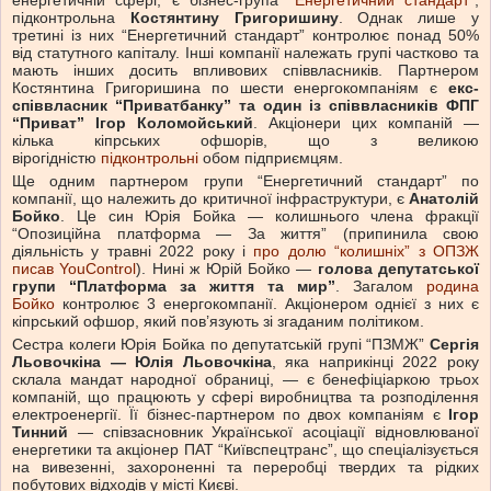
підконтрольна
Костянтину Григоришину
. Однак лише у
третині із них “Енергетичний стандарт” контролює понад 50%
від статутного капіталу. Інші компанії належать групі частково та
мають інших досить впливових співвласників. Партнером
Костянтина Григоришина по шести енергокомпаніям є
екс-
співвласник “Приватбанку” та один із співвласників ФПГ
“Приват” Ігор Коломойський
. Акціонери цих компаній —
кілька кіпрських офшорів, що з великою
вірогідністю
підконтрольні
обом підприємцям.
Ще одним партнером групи “Енергетичний стандарт” по
компанії, що належить до критичної інфраструктури, є
Анатолій
Бойко
. Це син Юрія Бойка — колишнього члена фракції
“Опозиційна платформа — За життя” (припинила свою
діяльність у травні 2022 року і
про долю “колишніх” з ОПЗЖ
писав YouControl
). Нині ж Юрій Бойко —
голова депутатської
групи “Платформа за життя та мир”
. Загалом
родина
Бойко
контролює 3 енергокомпанії. Акціонером однієї з них є
кіпрський офшор, який пов’язують зі згаданим політиком.
Сестра колеги Юрія Бойка по депутатській групі “ПЗМЖ”
Сергія
Льовочкіна — Юлія Льовочкіна
, яка наприкінці 2022 року
склала мандат народної обраниці, — є бенефіціаркою трьох
компаній, що працюють у сфері виробництва та розподілення
електроенергії. Її бізнес-партнером по двох компаніям є
Ігор
Тинний
— співзасновник Української асоціації відновлюваної
енергетики та акціонер ПАТ “Київспецтранс”, що спеціалізується
на вивезенні, захороненні та переробці твердих та рідких
побутових відходів у місті Києві.