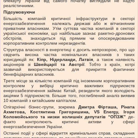
блекауту України від самого початку виглядали не надто
реалістичними.
Підсумовуючи
Більшість компаній критичної інфраструктури в секторі
енергозабезпечення належать державі або ж вітчизняним
приватним власникам. Утім суттєва частка компаній в секторі
української економіки, що найбільше зазнає ракетно-дронових
обстрілів, знаходиться під прямим чи опосередкованим
корпоративним контролем нерезидентів.
Структура власності в енергетиці є досить непрозорою, про що
свідчить висока частка номінальних власників з таких
юрисдикцій як:
Кіпр, Нідерланди, Латвія
, а також наявність
акціонерів зі
Швейцарії та Австрії
. Тобто з країн, котрі
зазвичай використовуються для прикриття фактичних
бенефіціарних власників.
Третє місце за кількістю компаній під іноземним корпоративним
контролем у вибірці критично важливих підприємств
енергозабезпечення займає Китай, резиденти якого володіють
акціями 5 підприємств. Більше того, поглиблений аналіз виявив
10 компаній з китайським капіталом.
Олігархічні бізнес-групи, зокрема
Дмитра Фірташа, Ріната
Ахметова, Костянтина Григоришина, VS Energy, Ігоря
Коломойського та низки колишніх депутатів “ОПЗЖ”
де-
факто контролюють критичні активи у сфері
енергозабезпечення України.
Останні події у сфері відкриття кримінальних справ, складання