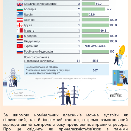
За ширмою номінальних власників можна зустріти як
вітчизняний, так й іноземний капітал, зокрема замаскований
корпоративний контроль з боку представників країни-агресора.
Про це свідчить як приналежність/зв’язок з такими