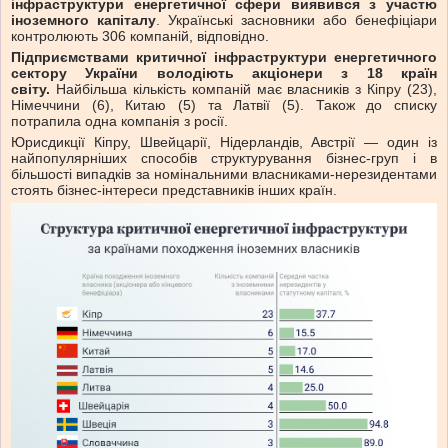
інфраструктури енергетичної сфери виявився з участю
іноземного капіталу
. Українські засновники або бенефіціари
контролюють 306 компаній, відповідно.
Підприємствами критичної інфраструктури енергетичного
сектору України володіють акціонери з 18 країн
світу.
Найбільша кількість компаній має власників з Кіпру (23),
Німеччини (6), Китаю (5) та Латвії (5). Також до списку
потрапила одна компанія з росії.
Юрисдикції Кіпру, Швейцарії, Нідерландів, Австрії — один із
найпопулярніших способів структурування бізнес-груп і в
більшості випадків за номінальними власниками-нерезидентами
стоять бізнес-інтереси представників інших країн.