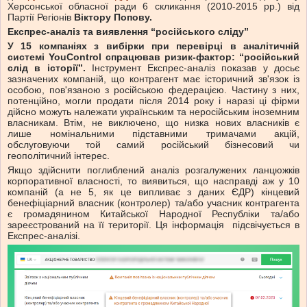
Херсонської обласної ради 6 скликання (2010-2015 рр.) від
Партії Регіонів
Віктору Попову.
Експрес-аналіз та виявлення “російського сліду”
У 15 компаніях з вибірки при перевірці в аналітичній
системі YouControl спрацював ризик-фактор: “російський
слід в історії”.
Інструмент Експрес-аналіз показав у досьє
зазначених компаній, що контрагент має історичний зв'язок із
особою, пов'язаною з російською федерацією. Частину з них,
потенційно, могли продати після 2014 року і наразі ці фірми
дійсно можуть належати українським та неросійським іноземним
власникам. Втім, не виключено, що низка нових власників є
лише номінальними підставними тримачами акцій,
обслуговуючи той самий російський бізнесовий чи
геополітичний інтерес.
Якщо здійснити поглиблений аналіз розгалужених ланцюжків
корпоративної власності, то виявиться, що насправді аж у 10
компаній (а не 5, як це випливає з даних ЄДР) кінцевий
бенефіціарний власник (контролер) та/або учасник контрагента
є громадянином Китайської Народної Республіки та/або
зареєстрований на її території. Ця інформація підсвічується в
Експрес-аналізі.