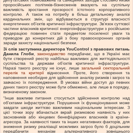
депутатських повноважень та санкційних заходів стосовно низки
проросійських політиків-бізнесменів вказують на суспільну
важливість зростання прозорості істотного корпоративного
контролю. А також на потребу в більш детальному аналізі
кардинальних змін, що відбуваються в структурі власності
енергетичних об’єктів критичної інфраструктури. Зв’язок суттєвої
частини власників критичної енергоінфраструктури з російською
федерацією повинен стати предметом посиленої уваги та
приводом до конкретних дій з боку правоохоронних органів
заради захисту національної безпеки.
Зі слів заступника директора YouControl з правових питань
Данила Глоби
,
законодавство
передбачає, що в Україні має
бути створений реєстр найбільш важливих для життєдіяльності
суспільства та держави об’єктів критичної інфраструктури.
Наразі такого реєстру не існує, лише
загальний секторальний
перелік та критерії
віднесення. Проте, його створення та
наповнення необхідне для здійснення аналізу ризиків і загроз та
завчасно їх попередження. В умовах війни доступ до певних
даних такого реєстру може бути обмежено, але лише в порядку,
визначеному законом.
“Інше важливе питання стосується здійснення контролю над
об'єктами інфраструктури. Порушення їх функціонування може
завдати шкоди життєво важливим національним інтересам. З
цієї точки зору вбачається вкрай ризиковою наявність у них
засновників або кінцевих бенефіціарних власників із країни-
агресора. За наявності таких та інших негативних факторів, для
зниження ризику реалізації можливих загроз було б доцільним
передбачити механізм альтернативного зовнішнього