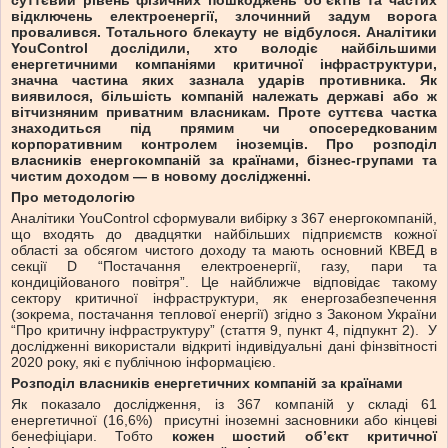
суттєвий рівень фізичних пошкоджень об’єктів та частих
відключень електроенергії, злочинний задум ворога
провалився. Тотального блекауту не відбулося. Аналітики
YouControl дослідили, хто володіє найбільшими
енергетичними компаніями критичної інфраструктури,
значна частина яких зазнала ударів противника. Як
виявилося, більшість компаній належать державі або ж
вітчизняним приватним власникам. Проте суттєва частка
знаходиться під прямим чи опосередкованим
корпоративним контролем іноземців. Про розподіл
власників енергокомпаній за країнами, бізнес-групами та
чистим доходом — в новому дослідженні.
Про методологію
Аналітики YouControl сформували вибірку з 367 енергокомпаній,
що входять до двадцятки найбільших підприємств кожної
області за обсягом чистого доходу та мають основний КВЕД в
секції D “Постачання електроенергії, газу, пари та
кондиційованого повітря”. Це найближче відповідає такому
сектору критичної інфраструктури, як енергозабезпечення
(зокрема, постачання теплової енергії) згідно з Законом України
“Про критичну інфраструктуру” (стаття 9, пункт 4, підпукнт 2). У
дослідженні використали відкриті індивідуальні дані фінзвітності
2020 року, які є публічною інформацією.
Розподіл власників енергетичних компаній за країнами
Як показало дослідження, із 367 компаній у складі 61
енергетичної (16,6%) присутні іноземні засновники або кінцеві
бенефіціари. Тобто
кожен шостий об’єкт критичної