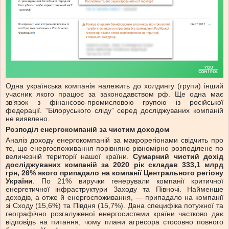
Одна українська компанія належить до холдингу (групи) інший
учасник якого працює за законодавством рф. Ще одна має
зв’язок з фінансово-промисловою групою із російської
федерації. “Білоруського сліду” серед досліджуваних компаній
не виявлено.
Розподіл енергокомпаній за чистим доходом
Аналіз доходу енергокомпаній за макрорегіонами свідчить про
те, що енергоспоживання порівняно рівномірно розподілене по
величезній території нашої країни.
Сумарний чистий дохід
досліджуваних компаній за 2020 рік складав 333,1 млрд
грн, 26% якого припадало на компанії Центрального регіону
України
. По 21% виручки генерували компанії критичної
енергетичної інфраструктури Заходу та Півночі. Найменше
доходів, а отже й енергоспоживання, — припадало на компанії
зі Сходу (15,6%) та Півдня (15,7%). Дана специфіка потужної та
географічно розгалуженої енергосистеми країни частково дає
відповідь на питання, чому плани агресора стосовно повного