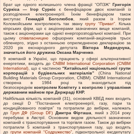
Брат ще одного колишнього члена фракції “ОПЗЖ”
Григорія
Суркіса — Ігор Суркіс
є бенефіціаром двох компаній із
розподілення електроенергії. Їхнім бенефіціаром також
виступає
Геннадій Боголюбов
, який разом із Ігорем
Коломойським контролюють так звану
групу “Приват”
. Кілька
кіпрських фірм, що є акціонерами зазначених вище компаній,
також є акціонерами ще однієї енергорозподільчої компанії. При
цьому
співвласницею
офшорних компаній-акціонерів трьох
обленерго, згідно з останньою оприлюдненою декларацією за
2020 рік екснародного депутата
Віктора Медведчука,
значиться його дружина Оксана Марченко
.
9 компаній в Україні, що працюють у сфері альтернативної
енергетики, входять до
CNBM International Corporation (CNBM
International)
, що є частиною
“Китайської національної групи
корпорацій з будівельних матеріалів”
(China National
Building Materials Group Corporation, CNBM). CNBM International
створена в 1984 році та знаходиться під
безпосереднім
контролем Комітету з контролю і управління
державним майном при Держраді КНР.
Найбільша кількість компаній (31), основний КВЕД яких входить
до секції D “Постачання електроенергії, газу, пари та
кондиційованого повітря” та потрапили до вибірки, належать
до
Груп ДФ (Group DF)
Дмитра Фірташа
, який з 2014 року
перебуває в Австрії. Основним видом діяльності зазначених
компаній є транспортування та торгівля газом. Також до вибірки
потрапили 5 компаній з транспортування газу, що входять
до
групи компаній “Содружество”
, підконтрольної ексдепутату