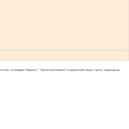
тва "Iнтерфакс-Україна", "Українськi Новини" в каком-либо виде строго запрещены