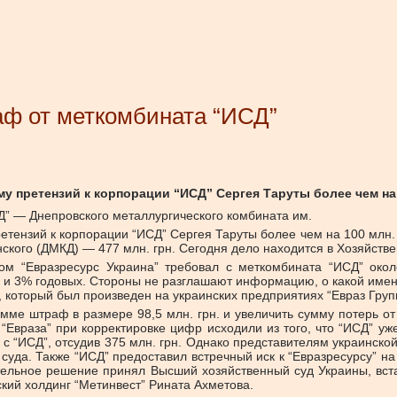
ф от меткомбината “ИСД”
 претензий к корпорации “ИСД” Сергея Таруты более чем на 1
СД” — Днепровского металлургического комбината им.
тензий к корпорации “ИСД” Сергея Таруты более чем на 100 млн. г
ского (ДМКД) — 477 млн. грн. Сегодня дело находится в Хозяйств
ом “Евразресурс Украина” требовал с меткомбината “ИСД” окол
и и 3% годовых. Стороны не разглашают информацию, о какой именн
, который был произведен на украинских предприятиях “Евраз Груп
мме штраф в размере 98,5 млн. грн. и увеличить сумму потерь от
и “Евраза” при корректировке цифр исходили из того, что “ИСД” 
р с “ИСД”, отсудив 375 млн. грн. Однако представителям украинск
да. Также “ИСД” предоставил встречный иск к “Евразресурсу” на 
тельное решение принял Высший хозяйственный суд Украины, вста
кий холдинг “Метинвест” Рината Ахметова.