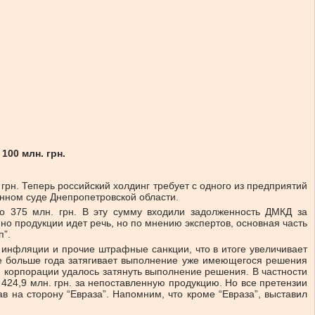
00 млн. грн.
рн. Теперь российский холдинг требует с одного из предприятий
енном суде Днепропетровской области.
о 375 млн. грн. В эту сумму входили задолженность ДМКД за
о продукции идет речь, но по мнению экспертов, основная часть
п”.
 инфляции и прочие штрафные санкции, что в итоге увеличивает
уже больше года затягивает выполнение уже имеющегося решения
ой корпорации удалось затянуть выполнение решения. В частности
424,9 млн. грн. за непоставленную продукцию. Но все претензии
в на сторону “Евраза”. Напомним, что кроме “Евраза”, выставил