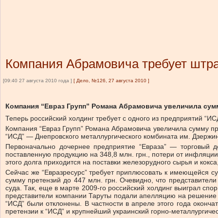
Компания Абрамовича требует штра
[09:40 27 августа 2010 года ]
[
Дело, №126, 27 августа 2010
]
Компания “Евраз Групп” Романа Абрамовича увеличила сумму
Теперь российский холдинг требует с одного из предприятий “И
Компания “Евраз Групп” Романа Абрамовича увеличила сумму пре
“ИСД” — Днепровского металлургического комбината им. Дзержин
Первоначально дочернее предприятие “Евраза” — торговый д
поставленную продукцию на 348,8 млн. грн., потери от инфляци
этого долга приходится на поставки железорудного сырья и кокса
Сейчас же “Евразресурс” требует приплюсовать к имеющейся су
сумму претензий до 447 млн. грн. Очевидно, что представител
суда. Так, еще в марте 2009-го российский холдинг выиграл спо
представители компании Таруты подали апелляцию на решение су
“ИСД” были отклонены. В частности в апреле этого года оконча
претензии к “ИСД” и крупнейший украинский горно-металлургичес