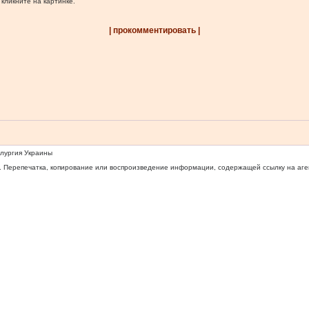
 кликните на картинке.
| прокомментировать |
ллургия Украины
 Перепечатка, копирование или воспроизведение информации, содержащей ссылку на агентс