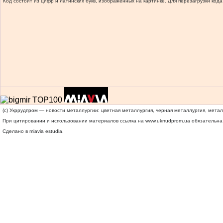
Код состоит из цифр и латинских букв, изображенных на картинке. Для перезагрузки кода
(c) Укррудпром — новости металлургии: цветная металлургия, черная металлургия, мета
При цитировании и использовании материалов ссылка на
www.ukrrudprom.ua
обязательна.
Сделано в miavia estudia.