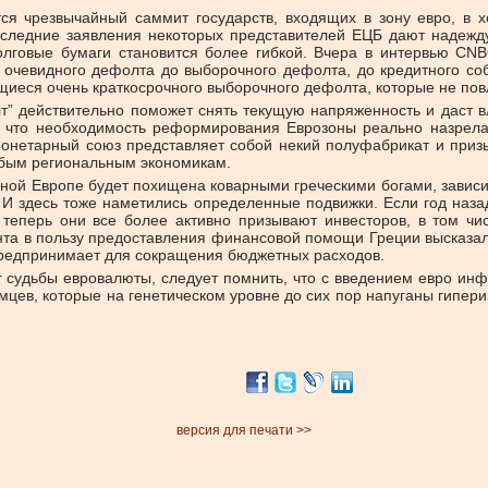
тся чрезвычайный саммит государств, входящих в зону евро, в 
последние заявления некоторых представителей ЕЦБ дают надежду
олговые бумаги становится более гибкой. Вчера в интервью CNB
 очевидного дефолта до выборочного дефолта, до кредитного со
иеся очень краткосрочного выборочного дефолта, которые не повл
т” действительно поможет снять текущую напряженность и даст 
 что необходимость реформирования Еврозоны реально назрела,
онетарный союз представляет собой некий полуфабрикат и призыв
бым региональным экономикам.
ной Европе будет похищена коварными греческими богами, зависи
. И здесь тоже наметились определенные подвижки. Если год наз
перь они все более активно призывают инвесторов, в том чис
а в пользу предоставления финансовой помощи Греции высказали
 предпринимает для сокращения бюджетных расходов.
г судьбы евровалюты, следует помнить, что с введением евро ин
емцев, которые на генетическом уровне до сих пор напуганы гипер
версия для печати >>