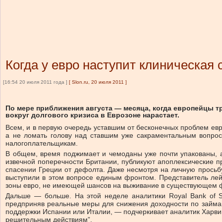
Когда у евро наступит клиническая 
[16:54 20 июля 2011 года ]
[
Slon.ru, 20 июля 2011
]
По мере приближения августа — месяца, когда европейцы 
вокруг долгового кризиса в Еврозоне нарастает.
Всем, и в первую очередь уставшим от бесконечных проблем евро
а не ломать голову над ставшим уже сакраментальным вопросо
налогоплательщикам.
В общем, время поджимает и чемоданы уже почти упакованы, а 
извечной поперечности Британии, публикуют апоплексические п
спасении Греции от дефолта. Даже несмотря на личную просьб
выступили в этом вопросе единым фронтом. Представитель лей
зоны евро, не имеющей шансов на выживание в существующем ф
Дальше — больше. На этой неделе аналитики Royal Bank of S
предприняв реальные меры для снижения доходности по займам
поддержки Испании или Италии, — подчеркивает аналитик Харвин
решительным действиям”.