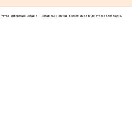
тва "Iнтерфакс-Україна", "Українськi Новини" в каком-либо виде строго запрещены