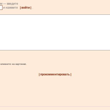
ии — введите
и нажмите
| войти |
.
 кликните на картинке.
| прокомментировать |