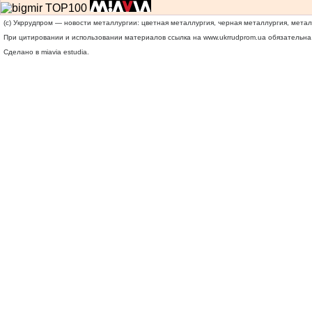
(c) Укррудпром — новости металлургии: цветная металлургия, черная металлургия, мета
При цитировании и использовании материалов ссылка на
www.ukrrudprom.ua
обязательна.
Сделано в miavia estudia.