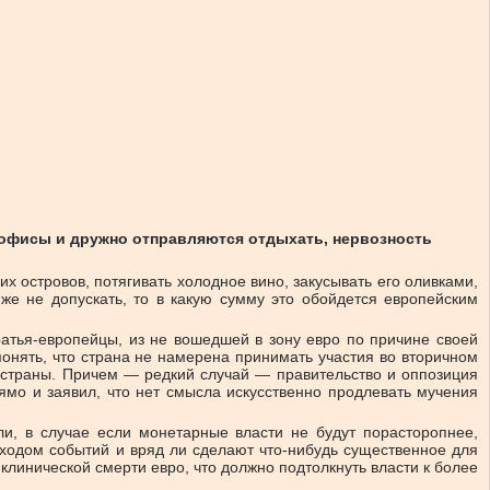
 офисы и дружно отправляются отдыхать, нервозность
х островов, потягивать холодное вино, закусывать его оливками,
же не допускать, то в какую сумму это обойдется европейским
ратья-европейцы, из не вошедшей в зону евро по причине своей
онять, что страна не намерена принимать участия во вторичном
 страны. Причем — редкий случай — правительство и оппозиция
мо и заявил, что нет смысла искусственно продлевать мучения
и, в случае если монетарные власти не будут порасторопнее,
ходом событий и вряд ли сделают что-нибудь существенное для
линической смерти евро, что должно подтолкнуть власти к более