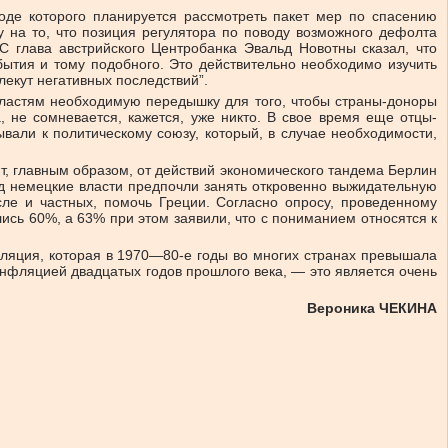
ходе которого планируется рассмотреть пакет мер по спасению
 на то, что позиция регулятора по поводу возможного дефолта
C глава австрийского Центробанка Эвальд Новотны сказал, что
бытия и тому подобного. Это действительно необходимо изучить
екут негативных последствий”.
властям необходимую передышку для того, чтобы страны-доноры
 не сомневается, кажется, уже никто. В свое время еще отцы-
али к политическому союзу, который, в случае необходимости,
т, главным образом, от действий экономического тандема Берлин
ад немецкие власти предпочли занять откровенно выжидательную
ле и частных, помочь Греции. Согласно опросу, проведенному
сь 60%, а 63% при этом заявили, что с пониманием относятся к
фляция, которая в 1970—80-е годы во многих странах превышала
инфляцией двадцатых годов прошлого века, — это является очень
Вероника ЧЕКИНА