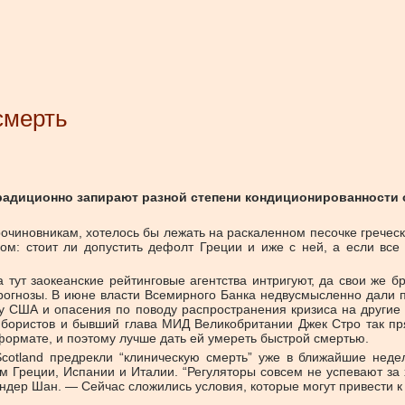
смерть
традиционно запирают разной степени кондиционированности
чиновникам, хотелось бы лежать на раскаленном песочке гречески
м: стоит ли допустить дефолт Греции и иже с ней, а если все 
тут заокеанские рейтинговые агентства интригуют, да свои же б
рогнозы. В июне власти Всемирного Банка недвусмысленно дали п
у США и опасения по поводу распространения кризиса на другие
бористов и бывший глава МИД Великобритании Джек Стро так пря
ормате, и поэтому лучше дать ей умереть быстрой смертью.
cotland предрекли “клиническую смерть” уже в ближайшие недел
 Греции, Испании и Италии. “Регуляторы совсем не успевают за 
дер Шан. — Сейчас сложились условия, которые могут привести к к