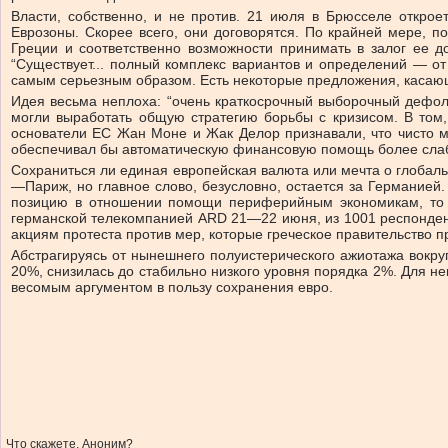
Власти, собственно, и не против. 21 июля в Брюсселе открое
Еврозоны. Скорее всего, они договорятся. По крайней мере, 
Греции и соответственно возможности принимать в залог ее д
“Существует... полный комплекс вариантов и определений — от
самым серьезным образом. Есть некоторые предложения, касающ
Идея весьма неплоха: “очень краткосрочный выборочный дефол
могли выработать общую стратегию борьбы с кризисом. В том,
основатели ЕС Жан Моне и Жак Делор признавали, что чисто м
обеспечивал бы автоматическую финансовую помощь более сла
Сохраниться ли единая европейская валюта или мечта о глобаль
—Париж, но главное слово, безусловно, остается за Германией
позицию в отношении помощи периферийным экономикам, то те
германской телекомпанией ARD 21—22 июня, из 1001 респондент
акциям протеста против мер, которые греческое правительство
Абстрагируясь от нынешнего полуистерического ажиотажа вокру
20%, снизилась до стабильно низкого уровня порядка 2%. Для н
весомым аргументом в пользу сохранения евро.
Что скажете, Аноним?