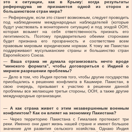
это к ситуации, как в Крыму: когда результаты
референдума не признаются одной из сторон и
большинством стран мира?
— Референдум, если это станет возможным, следует проводить
под наблюдением международных наблюдателей (которые
будут участвовать в мониторинге ситуации) и под эгидой ООН,
которая возьмет на себя ответственность признать его
легитимность. Поэтому предварительно обеими сторонами
будет признана его прозрачность и соответствие всем
правовым мировым юридическим нормам. К тому же Пакистан
поддерживают мусульманские страны и большинство стран
Европейского Союза.
—
Ваша страна не думала организовать нечто вроде
“минского формата”, чтобы договориться с Индией о
мирном разрешении проблемы?
— Дело в том, что Индия против того, чтобы другие государства
приобщались к решению конфликта в Кашмире. Пакистан, в
свою очередь, призывает к участию в решении данной
проблемы все желающие третьи стороны, ООН, а также другие
международные организации.
—
А как страна живет с этим незавершенным военным
конфликтом? Как он влияет на экономику Пакистана?
— Через территорию Пакистана с Гималаев протекают три
реки. Именно они дают жизнь нашей стране и имеют большое
значение для развития сельского хозяйства. Однако Индия