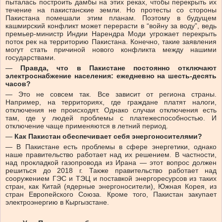
пыталась построить дамбы на этих реках, чтобы перекрыть их
течение на пакистанские земли. Но протесты со стороны
Пакистана помешали этим планам. Поэтому в будущем
кашмирский конфликт может перерасти в “войну за воду”, ведь
премьер-министр Индии Нарендра Моди угрожает перекрыть
поток рек на территорию Пакистана. Конечно, такие заявления
могут стать причиной нового конфликта между нашими
государствами.
—
Правда, что в Пакистане постоянно отключают
электроснабжение населения: ежедневно на шесть-десять
часов?
— Это не совсем так. Все зависит от региона страны.
Например, на территориях, где граждане платят налоги,
отключения не происходят. Однако случаи отключения есть
там, где у людей проблемы с платежеспособностью. И
отключение чаще применяются в летний период.
—
Как Пакистан обеспечивает себя энергоносителями?
— В Пакистане есть проблемы в сфере энергетики, однако
наше правительство работает над их решением. В частности,
над прокладкой газопровода из Ирана — этот вопрос должен
решиться до 2018 г. Также правительство работает над
сооружением ГЭС и ТЭЦ и поставкой энергоресурсов из таких
стран, как Китай (ядерные энергоносители), Южная Корея, из
стран Европейского Союза. Кроме того, Пакистан закупает
электроэнергию в Кыргызстане.