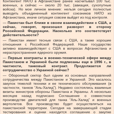
Контингент НАТО в Афганистане ранее насчитывал 100 тыс.
военных, а сейчас — около 20 тыс. (авиация, сухопутные
войска). Но мое личное мнение: нельзя сегодня полностью
выводить объединенный контингент союзников НАТО из
Афганистана, иначе ситуация совсем выйдет из под контроля.
—
Пакистан был ближе в своем взаимодействии с США, а
сейчас, говорят, произошел разворот в сторону
Российской Федерации. Насколько это соответствует
действительности?
— Пакистан имеет тесные связи с США, а также хорошие
отношения с Российской Федерацией. Наше государство
активно взаимодействует с США в вопросах Афганистана и
нераспространения ядерного оружия.
—
Первые контракты в военно-технической сфере между
Пакистаном и Украиной были подписаны еще в 1996 г., в
частности, танковый контракт. Продолжается ли
сотрудничество с Украиной сейчас?
— Оборонный сектор был одним из основных направлений
сотрудничества между Пакистаном и Украиной. Это касалось
закупок тяжелой техники и ее технического обслуживания (в
частности, танков “Аль-Халид”). Недавно состоялись взаимные
визиты министров обороны Пакистана и Украины. А несколько
месяцев назад подписано Соглашение о совместном
производстве двигателей для танка “Аль-Халид” и военных
вертолетов. Все производство будет осуществляться на
пакистанской территории. Сегодня на завершающей стадии
тестирования и оценки находится соглашение о закупке