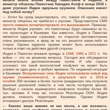
начала новой войны между Пакистаном и Индией, а
министр обороны Пакистана Хаваджа Асиф в конце 2016 г.
даже угрожал Индии ядерным оружием. Опасения имеют
под собой почву?
— Хотел бы сразу акцентировать, что, говоря об оружии, наш
министр обороны не прибегал к угрозам. Представители СМИ
просто неверно интерпретировали его высказывания
. Премьер-
министр Индии угрожал, что пакистанцы будут наказаны за то,
что происходит в Кашмире. Как известно, Индия и Пакистан
являются ядерными странами, но открытое противостояние
очень рискованное, и вряд ли на это решится какая-либо из
сторон. Однако ядерное оружие может быть использовано
только в ответ на действия другой стороны.
Индия и Пакистан воевали трижды: в
1948
,
1965
и
1971
гг. Но
война — это не решение вопроса. Сегодня все обсуждается
исключительно дипломатическим путем. И обе страны
осознают, что такой многолетний конфликт не может быть
улажен за один день и требует времени. По недавней ситуации
в Кашмире.
Вооруженные силы Индии использовали новый вид
оружия (пневматического), в результате чего в 2016-м
погибл
и 200 человек и более тысячи гражданских лиц получили
ранения различной тяжести, в том числе потеряли зрение.
Вообще с начала кашмирского конфликта погибли более 80
тыс. человек. К тому же, согласно Резолюции ООН, Индия
должна покинуть территорию Кашмира. Однако Индия
игнорирует данную Резолюцию.
—
Каково ваше мнение не как посла, а как военного,
генерала: этот конфликт может перерасти в реальную