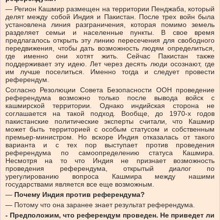
— Регион Кашмир размещен на территории Пенджаба, который
делят между собой Индия и Пакистан. После трех войн была
установлена линия разграничения, которая помимо земель
разделяет семьи и населенные пункты. В свое время
предлагалось открыть эту линию пересечения для свободного
передвижения, чтобы дать возможность людям определиться,
где именно они хотят жить. Сейчас Пакистан также
поддерживает эту идею. Лет через десять люди осознают, где
им лучше поселиться. Именно тогда и следует провести
референдум.
Согласно Резолюции Совета Безопасности ООН проведение
референдума возможно только после вывода войск с
кашмирской территории. Однако индийская сторона не
соглашается на такой подход. Вообще, до 1970-х годов
пакистанские политические эксперты считали, что Кашмир
может быть территорией с особым статусом и собственным
премьер-министром. Но вскоре Индия отказалась от такого
варианта и с тех пор выступает против проведения
референдума по самоопределению статуса Кашмира.
Несмотря на то что Индия не признает возможность
проведения референдума, открытый диалог по
урегулированию вопроса Кашмира между нашими
государствами является все еще возможным.
—
Почему Индия против референдума?
— Потому что она заранее знает результат референдума.
- Предположим, что референдум проведен. Не приведет ли