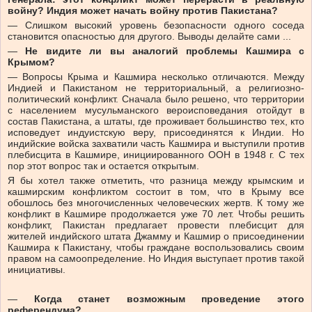
войну? Индия может начать войну против Пакистана?
— Слишком высокий уровень безопасности одного соседа
становится опасностью для другого. Выводы делайте сами ...
—
Не видите ли вы аналогий проблемы Кашмира с
Крымом?
— Вопросы Крыма и Кашмира несколько отличаются. Между
Индией и Пакистаном не территориальный, а религиозно-
политический конфликт. Сначала было решено, что территории
с населением мусульманского вероисповедания отойдут в
состав Пакистана, а штаты, где проживает большинство тех, кто
исповедует индуистскую веру, присоединятся к Индии. Но
индийские войска захватили часть Кашмира и выступили против
плебисцита в Кашмире, инициированного ООН в 1948 г. С тех
пор этот вопрос так и остается открытым.
Я бы хотел также отметить, что разница между крымским и
кашмирским конфликтом состоит в том, что в Крыму все
обошлось без многочисленных человеческих жертв. К тому же
конфликт в Кашмире продолжается уже 70 лет. Чтобы решить
конфликт, Пакистан предлагает провести плебисцит для
жителей индийского штата Джамму и Кашмир о присоединении
Кашмира к Пакистану, чтобы граждане воспользовались своим
правом на самоопределение. Но Индия выступает против такой
инициативы.
—
Когда станет возможным проведение этого
референдума?