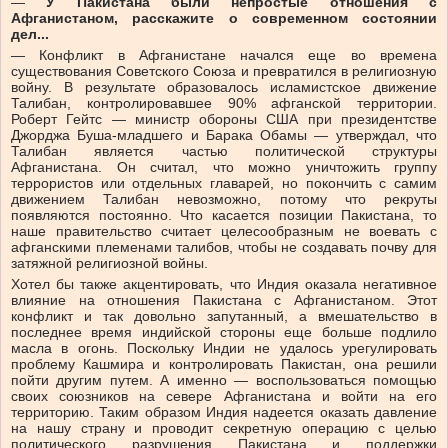
—
У Пакистана были непростые отношения с
Афганистаном, расскажите о современном состоянии
дел...
— Конфликт в Афганистане начался еще во времена
существования Советского Союза и превратился в религиозную
войну. В результате образовалось исламистское движение
Талибан, контролировавшее 90% афганской территории.
Роберт Гейтс — министр обороны США при президентстве
Джорджа Буша-младшего и Барака Обамы — утверждал, что
Талибан является частью политической структуры
Афганистана. Он считал, что можно уничтожить группу
террористов или отдельных главарей, но покончить с самим
движением Талибан невозможно, потому что рекруты
появляются постоянно. Что касается позиции Пакистана, то
наше правительство считает целесообразным не воевать с
афганскими племенами талибов, чтобы не создавать почву для
затяжной религиозной войны.
Хотел бы также акцентировать, что Индия оказала негативное
влияние на отношения Пакистана с Афганистаном. Этот
конфликт и так довольно запутанный, а вмешательство в
последнее время индийской стороны еще больше подлило
масла в огонь. Поскольку Индии не удалось урегулировать
проблему Кашмира и контролировать Пакистан, она решили
пойти другим путем. А именно — воспользоваться помощью
своих союзников на севере Афганистана и войти на его
территорию. Таким образом Индия надеется оказать давление
на нашу страну и проводит секретную операцию с целью
политического разрушения Пакистана и поддержки