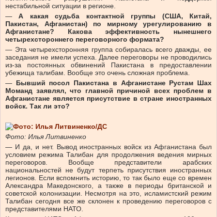
нестабильной ситуации в регионе.
—
А какая судьба контактной группы (США, Китай,
Пакистан, Афганистан) по мирному урегулированию в
Афганистане? Какова эффективность нынешнего
четырехстороннего переговорного формата?
— Эта четырехсторонняя группа собиралась всего дважды, ее
заседания не имели успеха. Далее переговоры не проводились
из-за постоянных обвинений Пакистана в предоставлении
убежища талибам. Вообще это очень сложная проблема.
—
Бывший посол Пакистана в Афганистане Рустам Шах
Моманд заявлял, что главной причиной всех проблем в
Афганистане является присутствие в стране иностранных
войск. Так ли это?
Фото: Илья Литвиненко
— И да, и нет. Вывод иностранных войск из Афганистана был
условием режима Талибан для продолжения ведения мирных
переговоров. Вообще представители арабских
национальностей не будут терпеть присутствия иностранных
легионов. Если вспомнить историю, то так было еще со времен
Александра Македонского, а также в периоды британской и
советской колонизации. Несмотря на это, исламистский режим
Талибан сегодня все же склонен к проведению переговоров с
представителями НАТО.