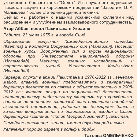
украинского боевого танка “Оплот”. И в случае его подписания
Пакистан закупит на харьковском предприятии “Завод им. В. А.
Малышева “ более ста единиц данной техники.
Сейчас мы работаем с нашими украинскими коллегами над
расширением и углублением взаимовыгодного сотрудничества.
Атар Аббас, посол Пакистана в Украине
Родился: 23 июня 1955 г. в городе Синд.
Образование: выпускник Командно-штабного колледжа
(Кветта) и Колледжа Вооруженных сил (Малайзия). Посещал
военные курсы Вооруженных сил и курсы национальной
обороны при Университете национальной обороны
(Исламабад). Магистр военных исследований и
стратегических учений Университета Каид-и-Азам
(Исламабад).
Карьера: служил в армии Пакистана в 1976-2012 гг., генерал-
майор; главный военный представитель и генеральный
директор Агентства по связям с общественностью в 2008-
2012 гг.; читает лекции по национальной безопасности,
антитерроризму, радикальному экстремизму и гражданско-
военным отношениям; активный член пакистано-индийской
экспертной дипломатии; работал во Всемирном банке в
качестве консультанта по безопасности; входил в Совет
директоров компании “Филип Моррис Лимитед” (Пакистан).
Семейное положение: женат, имеет двух дочерей и сына.
Увлечения: хорошо играет в гольф и бридж.
Татьяна ОМЕЛЬЧЕНКО