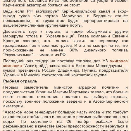
экспортного коллапса из-за нестабильной ситуации в Азово-
Керченской акватории бояться не стоит.
Ведь если РФ заблокирует Керч-Еникальский канал и вход-
выход судов в/из портов Мариуполь и Бердянск станет
невозможным, то грузопоток будет переориентирован на
вышеперечисленные крупнейшие порты.
Доставлять груз к портам, а также обслуживать другие
маршруты готова и “Укрзализныця”. Глава компании Евгений
Кравцов заверил, что топлива хватит на перевозку как
гражданских, так и военных грузов. И это не смотря на то, что
происхождение не менее 30% дизельного топлива
“Укрзализныци” — импорт из РФ.
Последний раз тендер на поставку топлива для УЗ
выиграла
компания
“Анвитрейд”, связанная с Виктором Медведчуком —
кумом президента России Владимира Путина, представителя
Украины в Минской трехсторонний контактной группе.
Рыбная отрасль
Первый заместитель министра аграрной политики и
продовольствия Украины Максим Мартынюк заявил, что больше
всего военное положение повлияет на рыбную отрасль,
поскольку военное положение введено и в Азово-Керченской
акватории.
“Азовское море генерирует большую часть улова и это требует
сохранения стабильного и понятного режима рыболовства в его
водах. По состоянию на 26 ноября рыбакам было
рекомендовано в качестве меры предосторожности вернуться в
порт, никаких юридических или фактических ограничений к ним