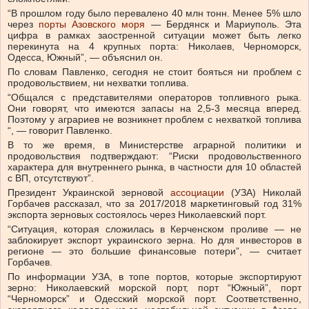
“В прошлом году было перевалено 40 млн тонн. Менее 5% шло
через
порты Азовского моря
— Бердянск и Мариуполь. Эта
цифра в рамках заостренной ситуации может быть легко
перекинута на 4 крупных порта: Николаев, Черноморск,
Одесса, Южный”, — объяснил он.
По словам Павленко, сегодня не стоит бояться ни проблем с
продовольствием, ни нехватки топлива.
“Общался с представителями операторов топливного рыка.
Они говорят, что имеются запасы на 2,5-3 месяца вперед.
Поэтому у аграриев не возникнет проблем с нехваткой топлива
“, — говорит Павленко.
В то же время, в Министерстве аграрной политики и
продовольствия подтверждают: “Риски продовольственного
характера для внутреннего рынка, в частности для 10 областей
с ВП, отсутствуют”.
Президент Украинской зерновой
ассоциации
(УЗА) Николай
Горбачев рассказал, что за 2017/2018 маркетинговый год 31%
экспорта зерновых состоялось через Николаевский порт.
“Ситуация, которая сложилась в Керченском проливе — не
заблокирует экспорт украинского зерна. Но для инвесторов в
регионе — это большие финансовые потери”, — считает
Горбачев.
По информации УЗА, в топе портов, которые экспортируют
зерно: Николаевский морской порт, порт “Южный”, порт
“Черноморск” и Одесский морской порт. Соответственно,