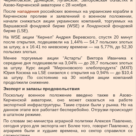
Черниговской, Донецкой, Луганской, Запорожская областях и
Азово-Керченской акватории с 28 ноября.
После
нападения
российских военных на украинские корабли в
Керченском проливе и заявлениий о военном положении,
начали снижаться акции украинских компаний, торгуемых на
Варшавской фондовой бирже (WSE) и Лондонской фондовой
бирже (LSE).
На WSE акции “Кернел” Андрея Веревского, спустя 20 минут
после открытия, подешевели на 1,44% — 54,7 польских злотых
за штуку, а к 16:41 по киевскому времени — на 5,77%, до 52,30
польских злотых.
Менее торгуемые акции “Астарты” Виктора Иванчика к
середине дня подешевели на 3,04% — до 28,7 польских злотых
за штуку. Курс акций “Мироновского хлебопродукта” (МХП)
Юрия Косюка на LSE снизился с открытия на 0,94% — до $10,4
за штуку. По состоянию на 30 ноября акции компаний
продолжили снижение.
Экспорт и запасы продовольствия
Поскольку военное положение введено также в Азово-
Керченской акватории, оно может сказаться на работе
экспортной инфраструктуры. Такие страхи были у рынка. Но на
данном этапе все работает бесперебойно. Отгрузки происходят
в штатном режиме.
По словам экс-министра аграрной политики Алексея Павленко,
сегодня угроз для экспорта нет. Более того, говорит Павленко, у
аграриев были и худшие времена, но сектор справился со
сложностями.