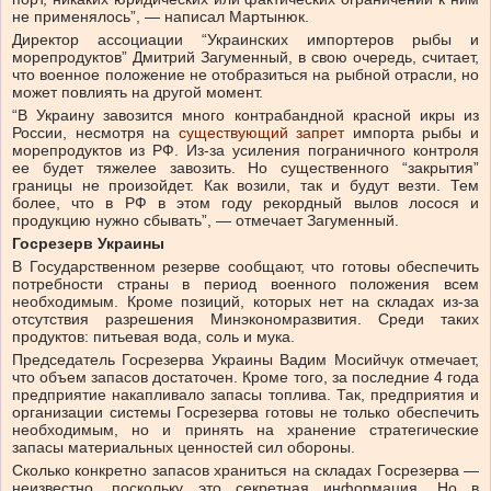
не применялось”, — написал Мартынюк.
Директор ассоциации “Украинских импортеров рыбы и
морепродуктов” Дмитрий Загуменный, в свою очередь, считает,
что военное положение не отобразиться на рыбной отрасли, но
может повлиять на другой момент.
“В Украину завозится много контрабандной красной икры из
России, несмотря на
существующий запрет
импорта рыбы и
морепродуктов из РФ. Из-за усиления пограничного контроля
ее будет тяжелее завозить. Но существенного “закрытия”
границы не произойдет. Как возили, так и будут везти. Тем
более, что в РФ в этом году рекордный вылов лосося и
продукцию нужно сбывать”, — отмечает Загуменный.
Госрезерв Украины
В Государственном резерве сообщают, что готовы обеспечить
потребности страны в период военного положения всем
необходимым. Кроме позиций, которых нет на складах из-за
отсутствия разрешения Минэкономразвития. Среди таких
продуктов: питьевая вода, соль и мука.
Председатель Госрезерва Украины Вадим Мосийчук отмечает,
что объем запасов достаточен. Кроме того, за последние 4 года
предприятие накапливало запасы топлива. Так, предприятия и
организации системы Госрезерва готовы не только обеспечить
необходимым, но и принять на хранение стратегические
запасы материальных ценностей сил обороны.
Сколько конкретно запасов храниться на складах Госрезерва —
неизвестно, поскольку это секретная информация. Но в