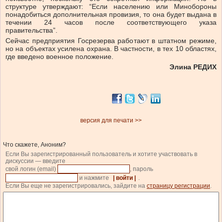
структуре утверждают: “Если населению или Минобороны
понадобиться дополнительная провизия, то она будет выдана в
течении 24 часов после соответствующего указа
правительства”.
Сейчас предприятия Госрезерва работают в штатном режиме,
но на объектах усилена охрана. В частности, в тех 10 областях,
где введено военное положение.
Э
лина РЕДИХ
версия для печати >>
Что скажете, Аноним?
Если Вы зарегистрированный пользователь и хотите участвовать в
дискуссии — введите
свой логин (email)
, пароль
и нажмите
| войти |
.
Если Вы еще не зарегистрировались, зайдите на
страницу регистрации
.