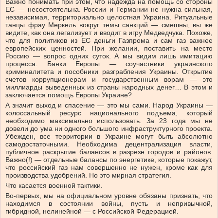
Важно понимать при этом, что надежда на помощь со стороны
ЕС — несостоятельна. России и Германии не нужна сильная,
независимая, территориально целостная Украина. Ритуальные
танцы фрау Меркель вокруг темы санкций — смешны, вы же
видите, как она легализует и вводит в игру Медведчука. Похоже,
что для политиков из ЕС деньги Газпрома и сам газ важнее
европейских ценностей. При желании, поставить на место
Россию — вопрос одних суток. А мы видим лишь имитацию
процесса. Банки Европы — соучастники украинского
криминалитета и пособники разграбления Украины. Открытие
счетов коррупционерам и государственным ворам — это
миллиарды выведенных из страны народных денег… В этом и
заключается помощь Европы Украине?
А значит выход и спасение — это мы сами. Народ Украины —
колоссальный ресурс национального подъема, который
необходимо максимально использовать. За 23 года мы не
довели до ума ни одного большого инфраструктурного проекта.
Убежден, все территории в Украине могут быть абсолютно
самодостаточными. Необходима децентрализация власти,
публичное раскрытие балансов в разрезе городов и районов.
Важно(!) — отдельные балансы по энергетике, которые покажут,
что российский газ нам совершенно не нужен, кроме как для
производства удобрений. Но это мирная стратегия.
Что касается военной тактики.
Во-первых, мы на официальном уровне обязаны признать, что
находимся в состоянии войны, пусть и непривычной,
гибридной, нелинейной — с Российской Федерацией.