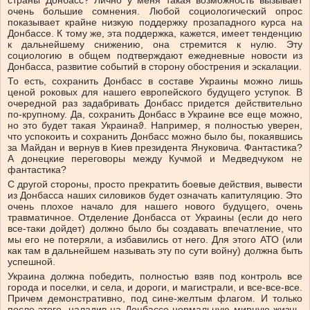
страны Донбасс? Лично у меня такая возможность вызывает
очень большие сомнения. Любой социологический опрос
показывает крайне низкую поддержку прозападного курса на
Донбассе. К тому же, эта поддержка, кажется, имеет тенденцию
к дальнейшему снижению, она стремится к нулю. Эту
социологию в общем подтверждают ежедневные новости из
Донбасса, развитие событий в сторону обострения и эскалации.
То есть, сохранить Донбасс в составе Украины можно лишь
ценой роковых для нашего европейского будущего уступок. В
очередной раз задабривать Донбасс придется действительно
по-крупному. Да, сохранить Донбасс в Украине все еще можно,
но это будет такая Украинаϑ. Например, я полностью уверен,
что успокоить и сохранить Донбасс можно было бы, покаявшись
за Майдан и вернув в Киев президента Януковича. Фантастика?
А донецкие переговоры между Кучмой и Медведчуком не
фантастика?
С другой стороны, просто прекратить боевые действия, вывести
из Донбасса наших силовиков будет означать капитуляцию. Это
очень плохое начало для нашего нового будущего, очень
травматичное. Отделение Донбасса от Украины (если до него
все-таки дойдет) должно было бы создавать впечатление, что
мы его не потеряли, а избавились от него. Для этого АТО (или
как там в дальнейшем называть эту по сути войну) должна быть
успешной.
Украина должна победить, полностью взяв под контроль все
города и поселки, и села, и дороги, и магистрали, и все-все-все.
Причем демонстративно, под сине-желтым флагом. И только
после этого, наладив на Донбассе нормальную мирную жизнь,