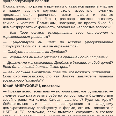
прогрессирующей болезни.
К сожалению, по разным причинам отказались принять участие
в нашем заочном круглом столе известные политики,
представляющие различные ветви власти и разные
оппозиционные силы. Что ж, разговор оказался по-своему
точнее и честнее. Политикам, наверное, не просто было бы
демонстрировать искренность, отвечая на непростые вопросы:
— Как Киев должен выстраивать свои отношения с
взрывоопасным регионом?
— Существует ли шанс на мирное урегулирование
ситуации? Если да, в чем он выражается?
— Следует ли воевать за Донбасс?
— Сохранился ли шанс ужиться в границах одной страны?
— Должны ли мы сохранить Донбасс в Украине любой ценой?
Если да, то какой должна быть цена?
— Как должны выглядеть правила возможного “сшивания”?
Если оно невозможно, то как должны выглядеть правила
возможного “развода”?
Юрий АНДРУХОВИЧ, писатель:
— Прежде всего, всем нам — включая киевское руководство —
следует еще раз ответить себе на вопрос: какого будущего для
своей страны мы хотим. Какова наша цель? Куда мы идем?
Действительно ли наше присоединение к западному
демократическому сообществу в форме, скажем, членства в
НАТО и ЕС, возможно, если пытаться сохранить в составе