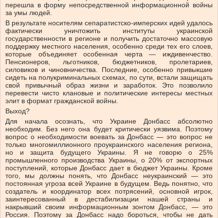
перешла в форму непосредственной информационной войны
за умы людей.
В результате носителям сепаратистско-имперских идей удалось
фактически уничтожить институты украинской
государственности в регионе и получить достаточно массовую
поддержку местного населения, особенно среди тех его слоев,
которые объединяет особенная черта — иждивенчество.
Пенсионеров, льготников, бюджетников, пролетариев,
силовиков и чиновничества. Последние, особенно привыкшие
сидеть на полукриминальных схемах, по сути, встали защищать
свой привычный образ жизни и заработок. Это позволило
перевести чисто клановые и политические интересы местных
элит в формат гражданской войны.
Выход?
Для начала осознать, что Украине Донбасс абсолютно
необходим. Без него она будет критически уязвима. Поэтому
вопрос о необходимости воевать за Донбасс — это вопрос не
только многомиллионного проукраинского населения региона,
но и защита будущего Украины. Я не говорю о 25%
промышленного производства Украины, о 20% от экспортных
поступлений, которые Донбасс дает в бюджет Украины. Кроме
того, мы должны понять, что Донбасс неукраинский — это
постоянная угроза всей Украине в будущем. Ведь понятно, что
создатель и координатор всех потрясений, основной игрок,
заинтересованный в дестабилизации нашей страны и
накрывший своим информационным зонтом Донбасс, — это
Россия. Поэтому за Донбасс надо бороться, чтобы не дать