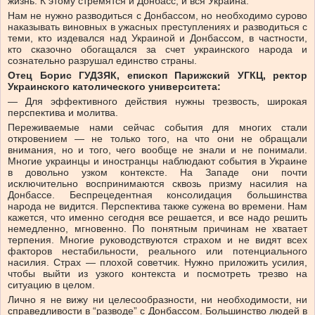
жизнь. К этому стремятся и Донбасс, и вся Украина.
Нам не нужно разводиться с Донбассом, но необходимо сурово
наказывать виновных в ужасных преступлениях и разводиться с
теми, кто издевался над Украиной и Донбассом, в частности,
кто сказочно обогащался за счет украинского народа и
сознательно разрушал единство страны.
Отец Борис ГУДЗЯК, епископ Парижский УГКЦ, ректор
Украинского католического университета:
— Для эффективного действия нужны трезвость, широкая
перспектива и молитва.
Переживаемые нами сейчас события для многих стали
откровением — не только того, на что они не обращали
внимания, но и того, чего вообще не знали и не понимали.
Многие украинцы и иностранцы наблюдают события в Украине
в довольно узком контексте. На Западе они почти
исключительно воспринимаются сквозь призму насилия на
Донбассе. Беспрецедентная консолидация большинства
народа не видится. Перспектива также сужена во времени. Нам
кажется, что именно сегодня все решается, и все надо решить
немедленно, мгновенно. По понятным причинам не хватает
терпения. Многие руководствуются страхом и не видят всех
факторов нестабильности, реального или потенциального
насилия. Страх — плохой советчик. Нужно приложить усилия,
чтобы выйти из узкого контекста и посмотреть трезво на
ситуацию в целом.
Лично я не вижу ни целесообразности, ни необходимости, ни
справедливости в “разводе” с Донбассом. Большинство людей в