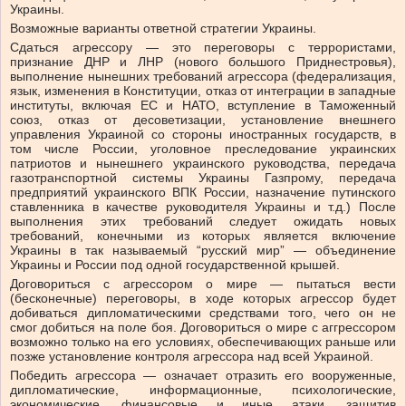
Украины.
Возможные варианты ответной стратегии Украины.
Сдаться агрессору — это переговоры с террористами,
признание ДНР и ЛНР (нового большого Приднестровья),
выполнение нынешних требований агрессора (федерализация,
язык, изменения в Конституции, отказ от интеграции в западные
институты, включая ЕС и НАТО, вступление в Таможенный
союз, отказ от десоветизации, установление внешнего
управления Украиной со стороны иностранных государств, в
том числе России, уголовное преследование украинских
патриотов и нынешнего украинского руководства, передача
газотранспортной системы Украины Газпрому, передача
предприятий украинского ВПК России, назначение путинского
ставленника в качестве руководителя Украины и т.д.) После
выполнения этих требований следует ожидать новых
требований, конечными из которых является включение
Украины в так называемый “русский мир” — объединение
Украины и России под одной государственной крышей.
Договориться с агрессором о мире — пытаться вести
(бесконечные) переговоры, в ходе которых агрессор будет
добиваться дипломатическими средствами того, чего он не
смог добиться на поле боя. Договориться о мире с аггрессором
возможно только на его условиях, обеспечивающих раньше или
позже установление контроля агрессора над всей Украиной.
Победить агрессора — означает отразить его вооруженные,
дипломатические, информационные, психологические,
экономические, финансовые и иные атаки, защитив