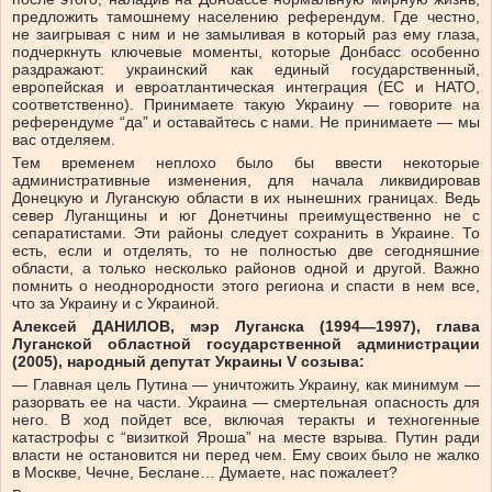
предложить тамошнему населению референдум. Где честно,
не заигрывая с ним и не замыливая в который раз ему глаза,
подчеркнуть ключевые моменты, которые Донбасс особенно
раздражают: украинский как единый государственный,
европейская и евроатлантическая интеграция (ЕС и НАТО,
соответственно). Принимаете такую Украину — говорите на
референдуме “да” и оставайтесь с нами. Не принимаете — мы
вас отделяем.
Тем временем неплохо было бы ввести некоторые
административные изменения, для начала ликвидировав
Донецкую и Луганскую области в их нынешних границах. Ведь
север Луганщины и юг Донетчины преимущественно не с
сепаратистами. Эти районы следует сохранить в Украине. То
есть, если и отделять, то не полностью две сегодняшние
области, а только несколько районов одной и другой. Важно
помнить о неоднородности этого региона и спасти в нем все,
что за Украину и с Украиной.
Алексей ДАНИЛОВ, мэр Луганска (1994—1997), глава
Луганской областной государственной администрации
(2005), народный депутат Украины V созыва:
— Главная цель Путина — уничтожить Украину, как минимум —
разорвать ее на части. Украина — смертельная опасность для
него. В ход пойдет все, включая теракты и техногенные
катастрофы с “визиткой Яроша” на месте взрыва. Путин ради
власти не остановится ни перед чем. Ему своих было не жалко
в Москве, Чечне, Беслане… Думаете, нас пожалеет?