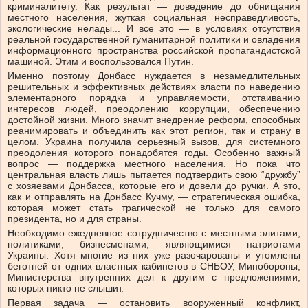
криминалитету. Как результат — доведение до обнищания
местного населения, жуткая социальная несправедливость,
экологические нелады... И все это — в условиях отсутствия
реальной государственной гуманитарной политики и овладения
информационного пространства российской пропагандистской
машиной. Этим и воспользовался Путин.
Именно поэтому Донбасс нуждается в незамедлительных
решительных и эффективных действиях власти по наведению
элементарного порядка и управляемости, отстаиванию
интересов людей, преодолению коррупции, обеспечению
достойной жизни. Много значит внедрение реформ, способных
реанимировать и объединить как этот регион, так и страну в
целом. Украина получила серьезный вызов, для системного
преодоления которого понадобятся годы. Особенно важный
вопрос — поддержка местного населения. Но пока что
центральная власть лишь пытается подтвердить свою “дружбу”
с хозяевами Донбасса, которые его и довели до ручки. А это,
как и отправлять на Донбасс Кучму, — стратегическая ошибка,
которая может стать трагической не только для самого
президента, но и для страны.
Необходимо ежедневное сотрудничество с местными элитами,
политиками, бизнесменами, являющимися патриотами
Украины. Хотя многие из них уже разочарованы и утомлены
беготней от одних властных кабинетов в СНБОУ, Минобороны,
Министерства внутренних дел к другим с предложениями,
которых никто не слышит.
Первая задача — остановить вооруженный конфликт,