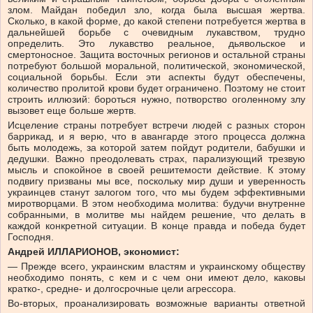
злом. Майдан победил зло, когда была высшая жертва.
Сколько, в какой форме, до какой степени потребуется жертва в
дальнейшей борьбе с очевидным лукавством, трудно
определить. Это лукавство реальное, дьявольское и
смертоносное. Защита восточных регионов и остальной страны
потребуют большой моральной, политической, экономической,
социальной борьбы. Если эти аспекты будут обеспечены,
количество пролитой крови будет ограничено. Поэтому не стоит
строить иллюзий: бороться нужно, потворство оголенному злу
вызовет еще больше жертв.
Исцеление страны потребует встречи людей с разных сторон
баррикад, и я верю, что в авангарде этого процесса должна
быть молодежь, за которой затем пойдут родители, бабушки и
дедушки. Важно преодолевать страх, парализующий трезвую
мысль и спокойное в своей решитемости действие. К этому
подвигу призваны мы все, поскольку мир души и уверенность
украинцев станут залогом того, что мы будем эффективными
миротворцами. В этом необходима молитва: будучи внутренне
собранными, в молитве мы найдем решение, что делать в
каждой конкретной ситуации. В конце правда и победа будет
Господня.
Андрей ИЛЛАРИОНОВ, экономист:
— Прежде всего, украинским властям и украинскому обществу
необходимо понять, с кем и с чем они имеют дело, каковы
кратко-, средне- и долгосрочные цели агрессора.
Во-вторых, проанализировать возможные варианты ответной