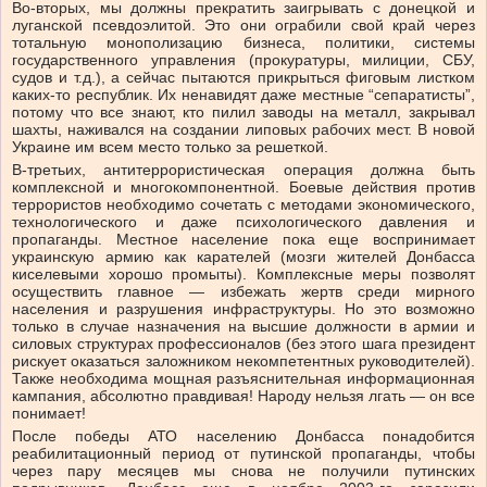
Во-вторых, мы должны прекратить заигрывать с донецкой и
луганской псевдоэлитой. Это они ограбили свой край через
тотальную монополизацию бизнеса, политики, системы
государственного управления (прокуратуры, милиции, СБУ,
судов и т.д.), а сейчас пытаются прикрыться фиговым листком
каких-то республик. Их ненавидят даже местные “сепаратисты”,
потому что все знают, кто пилил заводы на металл, закрывал
шахты, наживался на создании липовых рабочих мест. В новой
Украине им всем место только за решеткой.
В-третьих, антитеррористическая операция должна быть
комплексной и многокомпонентной. Боевые действия против
террористов необходимо сочетать с методами экономического,
технологического и даже психологического давления и
пропаганды. Местное население пока еще воспринимает
украинскую армию как карателей (мозги жителей Донбасса
киселевыми хорошо промыты). Комплексные меры позволят
осуществить главное — избежать жертв среди мирного
населения и разрушения инфраструктуры. Но это возможно
только в случае назначения на высшие должности в армии и
силовых структурах профессионалов (без этого шага президент
рискует оказаться заложником некомпетентных руководителей).
Также необходима мощная разъяснительная информационная
кампания, абсолютно правдивая! Народу нельзя лгать — он все
понимает!
После победы АТО населению Донбасса понадобится
реабилитационный период от путинской пропаганды, чтобы
через пару месяцев мы снова не получили путинских