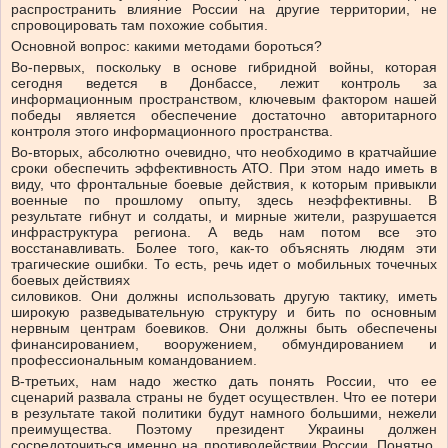
распространить влияние России на другие территории, не
спровоцировать там похожие события.
Основной вопрос: какими методами бороться?
Во-первых, поскольку в основе гибридной войны, которая
сегодня ведется в Донбассе, лежит контроль за
информационным пространством, ключевым фактором нашей
победы является обеспечение достаточно авторитарного
контроля этого информационного пространства.
Во-вторых, абсолютно очевидно, что необходимо в кратчайшие
сроки обеспечить эффективность АТО. При этом надо иметь в
виду, что фронтальные боевые действия, к которым привыкли
военные по прошлому опыту, здесь неэффективны. В
результате гибнут и солдаты, и мирные жители, разрушается
инфраструктура региона. А ведь нам потом все это
восстанавливать. Более того, как-то объяснять людям эти
трагические ошибки. То есть, речь идет о мобильных точечных
боевых действиях
силовиков. Они должны использовать другую тактику, иметь
широкую разведывательную структуру и бить по основным
нервным центрам боевиков. Они должны быть обеспечены
финансированием, вооружением, обмундированием и
профессиональным командованием.
В-третьих, нам надо жестко дать понять России, что ее
сценарий развала страны не будет осуществлен. Что ее потери
в результате такой политики будут намного большими, нежели
преимущества. Поэтому президент Украины должен
сосредоточиться именно на противодействии России. Понятно,