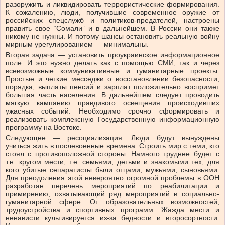
разоружить и ликвидировать террористические формирования.
К сожалению, люди, получившие современное оружие от
российских спецслужб и политиков-предателей, настроены
править свое “Сомали” и в дальнейшем. В России они также
никому не нужны. И потому шансы остановить реальную войну
мирным урегулированием — минимальны.
Вторая задача — установить проукраинское информационное
поле. И это нужно делать как с помощью СМИ, так и через
всевозможные коммуникативные и гуманитарные проекты.
Простые и четкие месседжи о восстановлении безопасности,
порядка, выплаты пенсий и зарплат положительно воспримет
большая часть населения. В дальнейшем следует проводить
мягкую кампанию правдивого освещения происходивших
ужасных событий. Необходимо срочно сформировать и
реализовать комплексную Государственную информационную
программу на Востоке.
Следующее — ресоциализация. Люди будут вынуждены
учиться жить в послевоенные времена. Строить мир с теми, кто
стоял с противоположной стороны. Намного труднее будет с
т.н. кругом мести, т.е. семьями, детьми и знакомыми тех, для
кого убитые сепаратисты были отцами, мужьями, сыновьями.
Для преодоления этой невероятно огромной проблемы в ООН
разработан перечень мероприятий по реабилитации и
примирению, охватывающий ряд мероприятий в социально-
гуманитарной сфере. От образовательных возможностей,
трудоустройства и спортивных программ. Жажда мести и
ненависти культивируется из-за бедности и второсортности.