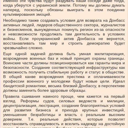
Именно эти чувства будут раздувать наши соседи даже тогда,
когда уберутся с украинской земли. Потому мы должны думать
наперед, поскольку обязаны выиграть в этом поединке
культивирования эмоций.
Необходимо также создавать условия для возврата на Донбасс
активных людей, лидеров общественного сектора, журналистов
и бизнесменов, вынужденных покинуть регион из-за опасности
и невозможности продолжать там деятельность в условиях
войны. Если проукраинский актив Донбасса не вернется,
восстанавливать там мир и строить демократию будет
чрезвычайно сложно.
Еще одной задачей должна быть умная милитаризация,
возрождение военных баз и новый принцип охраны границы.
Воинские части должны позиционироваться как гаранты мира и
безопасности. Создание соответствующей инфраструктуры как
возможность получить стабильную работу и статус в обществе.
В общей канве возрождения престижа и оплачиваемости
профессии военного у молодежи будут новые цели. Идеал
бандитской романтики, весьма близкий Донбассу, в перспективе
должны заменить более здоровые образцы.
Правила сшивания намного проще, чем кажется на первый
взгляд. Реформы судов, силовых ведомств и милиции,
децентрализация, люстрация, создание благоприятных условий
для развития бизнеса и прихода крупных инвестиций,
уменьшение безработицы и власть с реальным высоким
доверием. Т.е. реальные действия, которые позволят
восстановить справедливость и вселить надежду на достойную