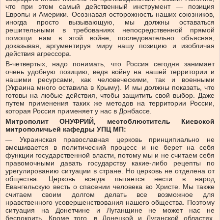
что при этом самый действенный инструмент — позиция
Европы и Америки. Осознавая осторожность наших союзников,
иногда просто вызывающую, мы должны оставаться
решительными в требованиях непосредственной прямой
помощи нам в этой войне, последовательно объясняя,
доказывая, аргументируя миру нашу позицию и изобличая
действия агрессора.
В-четвертых, надо понимать, что Россия сегодня занимает
очень удобную позицию, ведя войну на нашей территории и
нашими ресурсами, как человеческими, так и военными
(Украина много оставила в Крыму). И мы должны показать, что
готовы на любые действия, чтобы защитить свой выбор. Даже
путем применения таких же методов на территории России,
которая Россия применяет у нас в Донбассе.
Митрополит ОНУФРИЙ, местоблюститель Киевской
митрополичьей кафедры УПЦ МП:
— Украинская православная церковь принципиально не
вмешивается в политический процесс и не берет на себя
функции государственной власти, потому мы и не считаем себя
правомочными давать государству какие-либо рецепты по
урегулированию ситуации в стране. Но церковь не отделена от
общества. Церковь всегда пытается нести в народ
Евангельскую весть о спасении человека во Христе. Мы также
считаем своим долгом делать все возможное для
нравственного усовершенствования нашего общества. Поэтому
ситуация на Донетчине и Луганщине не может нас не
беспокоить. Кроме того, в Донецкой и Луганской областях,