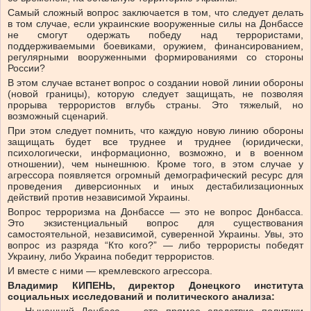
Самый сложный вопрос заключается в том, что следует делать
в том случае, если украинские вооруженные силы на Донбассе
не смогут одержать победу над террористами,
поддерживаемыми боевиками, оружием, финансированием,
регулярными вооруженными формированиями со стороны
России?
В этом случае встанет вопрос о создании новой линии обороны
(новой границы), которую следует защищать, не позволяя
прорыва террористов вглубь страны. Это тяжелый, но
возможный сценарий.
При этом следует помнить, что каждую новую линию обороны
защищать будет все труднее и труднее (юридически,
психологически, информационно, возможно, и в военном
отношении), чем нынешнюю. Кроме того, в этом случае у
агрессора появляется огромный демографический ресурс для
проведения диверсионных и иных дестабилизационных
действий против независимой Украины.
Вопрос терроризма на Донбассе — это не вопрос Донбасса.
Это экзистенциальный вопрос для существования
самостоятельной, независимой, суверенной Украины. Увы, это
вопрос из разряда “Кто кого?” — либо террористы победят
Украину, либо Украина победит террористов.
И вместе с ними — кремлевского агрессора.
Владимир КИПЕНЬ, директор Донецкого института
социальных исследований и политического анализа: