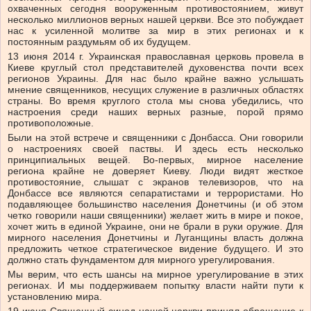
охваченных сегодня вооруженным противостоянием, живут
несколько миллионов верных нашей церкви. Все это побуждает
нас к усиленной молитве за мир в этих регионах и к
постоянным раздумьям об их будущем.
13 июня 2014 г. Украинская православная церковь провела в
Киеве круглый стол представителей духовенства почти всех
регионов Украины. Для нас было крайне важно услышать
мнение священников, несущих служение в различных областях
страны. Во время круглого стола мы снова убедились, что
настроения среди наших верных разные, порой прямо
противоположные.
Были на этой встрече и священники с Донбасса. Они говорили
о настроениях своей паствы. И здесь есть несколько
принципиальных вещей. Во-первых, мирное население
региона крайне не доверяет Киеву. Люди видят жесткое
противостояние, слышат с экранов телевизоров, что на
Донбассе все являются сепаратистами и террористами. Но
подавляющее большинство населения Донетчины (и об этом
четко говорили наши священники) желает жить в мире и покое,
хочет жить в единой Украине, они не брали в руки оружие. Для
мирного населения Донетчины и Луганщины власть должна
предложить четкое стратегическое видение будущего. И это
должно стать фундаментом для мирного урегулирования.
Мы верим, что есть шансы на мирное урегулирование в этих
регионах. И мы поддерживаем попытку власти найти пути к
установлению мира.