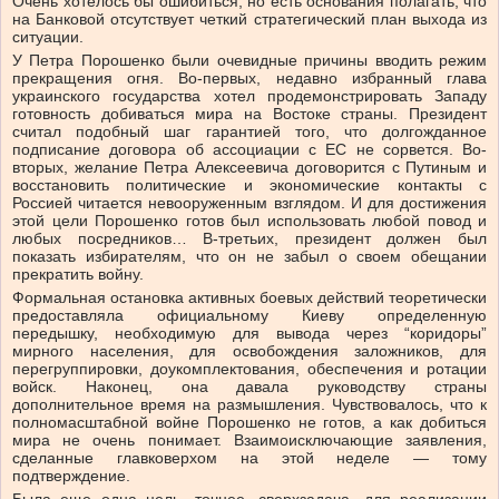
Очень хотелось бы ошибиться, но есть основания полагать, что
на Банковой отсутствует четкий стратегический план выхода из
ситуации.
У Петра Порошенко были очевидные причины вводить режим
прекращения огня. Во-первых, недавно избранный глава
украинского государства хотел продемонстрировать Западу
готовность добиваться мира на Востоке страны. Президент
считал подобный шаг гарантией того, что долгожданное
подписание договора об ассоциации с ЕС не сорвется. Во-
вторых, желание Петра Алексеевича договорится с Путиным и
восстановить политические и экономические контакты с
Россией читается невооруженным взглядом. И для достижения
этой цели Порошенко готов был использовать любой повод и
любых посредников… В-третьих, президент должен был
показать избирателям, что он не забыл о своем обещании
прекратить войну.
Формальная остановка активных боевых действий теоретически
предоставляла официальному Киеву определенную
передышку, необходимую для вывода через “коридоры”
мирного населения, для освобождения заложников, для
перегруппировки, доукомплектования, обеспечения и ротации
войск. Наконец, она давала руководству страны
дополнительное время на размышления. Чувствовалось, что к
полномасштабной войне Порошенко не готов, а как добиться
мира не очень понимает. Взаимоисключающие заявления,
сделанные главковерхом на этой неделе — тому
подтверждение.