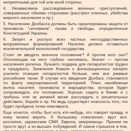
неприятными для той или иной стороны.
4. Независимое расследование военных преступлений,
совершенных обеими сторонами (расстрел пленных, убийства
мирного населения и пр.).
5. Населению Донбасса должны быть гарантированы защита от
произвола “силовиков”, права и свободы, определенные
Конституцией Украины.
6. Запрет и роспуск всех частных негосударственных
вооруженных формирований. Насилие должно оставаться
исключительной монополией государства.
Стоит ли вводить военное положение? А против кого оно?
Ополченцам на него глубоко наплевать. Значит — против
населения региона. Лучшего подарка для сепаратистов трудно
и придумать. Заявление Коваля о фильтрационных лагерях
усилило позиции сепаратистов больше, чем все ржавые
российские танки. В случае его введения Донбасс становится
по факту оккупированной территорией. Плюс неизбежная
волна насилия, произвола и мародерства, которая будет
сопровождать это положение. Хорошо сидеть в Киеве и с
трибуны или за рюмкой виски рассуждать о решительных
действиях, борьбе и пр. Но ведь существует опасность того, что
будет пройдена точка невозврата.
Еще хочется, чтобы был хоть кто-нибудь, кто говорит правду, и
кому можно верить. К большому сожалению, врут все:
россияне, украинские СМИ, Европа, американцы. Причем не
просто врут, а из высших побуждений. И самое страшное в том,