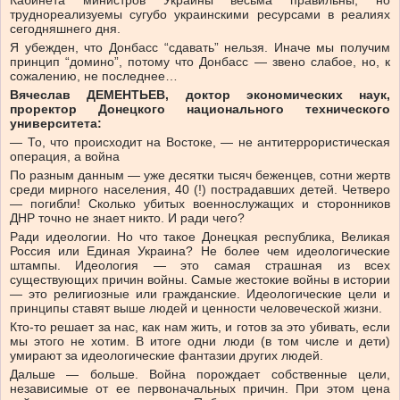
Кабинета министров Украины весьма правильны, но
труднореализуемы сугубо украинскими ресурсами в реалиях
сегодняшнего дня.
Я убежден, что Донбасс “сдавать” нельзя. Иначе мы получим
принцип “домино”, потому что Донбасс — звено слабое, но, к
сожалению, не последнее…
Вячеслав ДЕМЕНТЬЕВ, доктор экономических наук,
проректор Донецкого национального технического
университета:
— То, что происходит на Востоке, — не антитеррористическая
операция, а война
По разным данным — уже десятки тысяч беженцев, сотни жертв
среди мирного населения, 40 (!) пострадавших детей. Четверо
— погибли! Сколько убитых военнослужащих и сторонников
ДНР точно не знает никто. И ради чего?
Ради идеологии. Но что такое Донецкая республика, Великая
Россия или Единая Украина? Не более чем идеологические
штампы. Идеология — это самая страшная из всех
существующих причин войны. Самые жестокие войны в истории
— это религиозные или гражданские. Идеологические цели и
принципы ставят выше людей и ценности человеческой жизни.
Кто-то решает за нас, как нам жить, и готов за это убивать, если
мы этого не хотим. В итоге одни люди (в том числе и дети)
умирают за идеологические фантазии других людей.
Дальше — больше. Война порождает собственные цели,
независимые от ее первоначальных причин. При этом цена