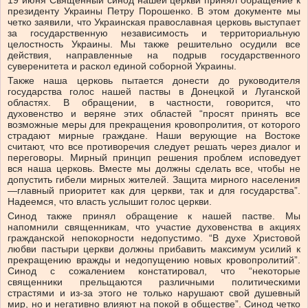
19 июня Священный синод нашей церкви принял обращение к
президенту Украины Петру Порошенко. В этом документе мы
четко заявили, что Украинская православная церковь выступает
за государственную независимость и территориальную
целостность Украины. Мы также решительно осудили все
действия, направленные на подрыв государственного
суверенитета и раскол единой соборной Украины.
Также наша церковь пытается донести до руководителя
государства голос нашей паствы в Донецкой и Луганской
областях. В обращении, в частности, говорится, что
духовенство и веряне этих областей “просят принять все
возможные меры для прекращения кровопролития, от которого
страдают мирные граждане. Наши верующие на Востоке
считают, что все противоречия следует решать через диалог и
переговоры. Мирный принцип решения проблем исповедует
вся наша церковь. Вместе мы должны сделать все, чтобы не
допустить гибели мирных жителей. Защита мирного населения
—главный приоритет как для церкви, так и для государства”.
Надеемся, что власть услышит голос церкви.
Синод также принял обращение к нашей пастве. Мы
напомнили священникам, что участие духовенства в акциях
гражданской непокорности недопустимо. “В духе Христовой
любви пастыри церкви должны прибавить максимум усилий к
прекращению вражды и недопущению новых кровопролитий”.
Синод с сожалением констатировал, что “некоторые
священники прельщаются различными политическими
страстями и из-за этого не только нарушают свой душевный
мир, но и негативно влияют на покой в обществе”. Синод четко