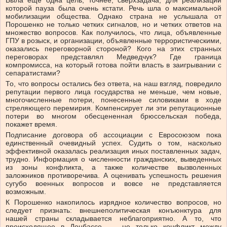
Была еще одна цель, точнее, сверхзадача, для реализации
которой пауза была очень кстати. Речь шла о максимальной
мобилизации общества. Однако страна не услышала от
Порошенко не только четких сигналов, но и четких ответов на
множество вопросов. Как получилось, что лица, объявленные
ГПУ в розыск, и организации, объявленные террористическими,
оказались переговорной стороной? Кого на этих странных
переговорах представлял Медведчук? Где граница
компромисса, на который готова пойти власть в заигрывании с
сепаратистами?
То, что вопросы остались без ответа, на наш взгляд, повредило
репутации первого лица государства не меньше, чем новые,
многочисленные потери, понесенные силовиками в ходе
стреляющего перемирия. Компенсирует ли эти репутационные
потери во многом обесцененная брюссельская победа,
покажет время.
Подписание договора об ассоциации с Евросоюзом пока
единственный очевидный успех. Судить о том, насколько
эффективной оказалась реализация иных поставленных задач,
трудно. Информация о численности гражданских, выведенных
из зоны конфликта, а также количестве вызволенных
заложников противоречива. А оценивать успешность решения
сугубо военных вопросов и вовсе не представляется
возможным.
К Порошенко накопилось изрядное количество вопросов, но
следует признать: внешнеполитическая конъюнктура для
нашей страны складывается неблагоприятно. А то, что
происходящее в Донбассе, — не только конфликт между