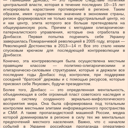
— Нынешний Донбасс — это прямое следствие политики
центральной власти, которая в течение последних 10—15 лет
игнорировала нарастание противоречий в регионе. Таким
образом, имея существенное значение в экономике страны,
регион формировался не только как индустриальный центр, но
и как центр, элита которого все больше претендовала на
общеукраинскую роль. Причем с методами олигархически-
патерналистского управления, которые она отработала в
Донбассе. Первая попытка подчинить себе Украину
завершилась Помаранчевой революцией в 2005 году, вторая —
Революцией Достоинства в 2013—14 гг. Все это стало неким
спусковым крючком для последующей контрреволюции в
Донбассе.
Конечно, эта контрреволюция была осуществлена местным
правящим классом — политико-олигархическими и
олигархическо-силовыми структурами, которые и держали все
последние годы Донбасс под контролем, при поддержке
соседней “братской” державы и с помощью ресурсов, которые
присвоил себе Янукович, будучи президентом.
Более того, Донбасс — это определенная ментальность,
объединяющая в себе огромный пласт советского наследия и
целую систему созданного зеркально-мифологического
восприятия мира. Она была сформирована под тотальным
контролем местными элитами информационного пространства
и СМИ. А также пропагандистской машиной России, медиа
которой доминировали в регионе в силу тех же ментальных
предпочтений местного населения. Важно, что с началом
событий в Украине российская пропаганда оперативно