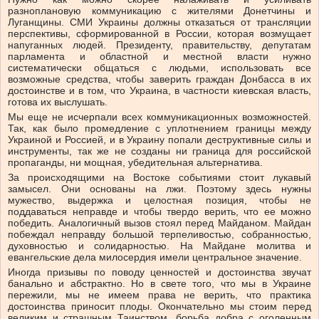
разноплановую коммуникацию с жителями Донетчины и
Луганщины. СМИ Украины должны отказаться от трансляции
перспективы, сформированной в России, которая возмущает
напуганных людей. Президенту, правительству, депутатам
парламента и областной и местной власти нужно
систематически общаться с людьми, использовать все
возможные средства, чтобы заверить граждан Донбасса в их
достоинстве и в том, что Украина, в частности киевская власть,
готова их выслушать.
Мы еще не исчерпали всех коммуникационных возможностей.
Так, как было промедление с уплотнением границы между
Украиной и Россией, и в Украину попали деструктивные силы и
инструменты, так же не созданы ни граница для российской
пропаганды, ни мощная, убедительная альтернатива.
За происходящими на Востоке событиями стоит лукавый
замысел. Они основаны на лжи. Поэтому здесь нужны
мужество, выдержка и целостная позиция, чтобы не
поддаваться неправде и чтобы твердо верить, что ее можно
победить. Аналогичный вызов стоял перед Майданом. Майдан
побеждал неправду большой терпеливостью, собранностью,
духовностью и солидарностью. На Майдане молитва и
евангельские дела милосердия имели центральное значение.
Иногда призывы по поводу ценностей и достоинства звучат
банально и абстрактно. Но в свете того, что мы в Украине
пережили, мы не имеем права не верить, что практика
достоинства приносит плоды. Окончательно мы стоим перед
великим и страшным Таинством, борьба добра с оголенным