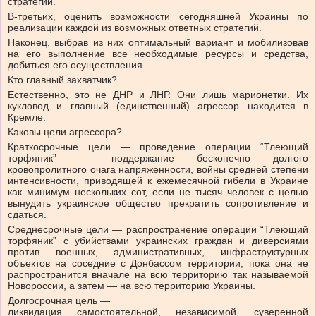
стратегии.
В-третьих, оценить возможности сегодняшней Украины по
реализации каждой из возможных ответных стратегий.
Наконец, выбрав из них оптимальный вариант и мобилизовав
на его выполнение все необходимые ресурсы и средства,
добиться его осуществления.
Кто главный захватчик?
Естественно, это не ДНР и ЛНР. Они лишь марионетки. Их
кукловод и главный (единственный) агрессор находится в
Кремле.
Каковы цели агрессора?
Краткосрочные цели — проведение операции “Тлеющий
торфяник” — поддержание бесконечно долгого
кровопролитного очага напряженности, войны средней степени
интенсивности, приводящей к ежемесячной гибели в Украине
как минимум нескольких сот, если не тысяч человек с целью
вынудить украинское общество прекратить сопротивление и
сдаться.
Среднесрочные цели — распространение операции “Тлеющий
торфяник” с убийствами украинских граждан и диверсиями
против военных, административных, инфраструктурных
объектов на соседние с Донбассом территории, пока она не
распространится вначале на всю территорию так называемой
Новороссии, а затем — на всю территорию Украины.
Долгосрочная цель —
ликвидация самостоятельной, независимой, суверенной