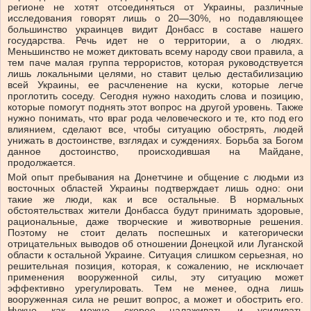
регионе не хотят отсоединяться от Украины, различные
исследования говорят лишь о 20—30%, но подавляющее
большинство украинцев видит Донбасс в составе нашего
государства. Речь идет не о территории, а о людях.
Меньшинство не может диктовать всему народу свои правила, а
тем паче малая группа террористов, которая руководствуется
лишь локальными целями, но ставит целью дестабилизацию
всей Украины, ее расчленение на куски, которые легче
проглотить соседу. Сегодня нужно находить слова и позицию,
которые помогут поднять этот вопрос на другой уровень. Также
нужно понимать, что враг рода человеческого и те, кто под его
влиянием, сделают все, чтобы ситуацию обострять, людей
унижать в достоинстве, взглядах и суждениях. Борьба за Богом
данное достоинство, происходившая на Майдане,
продолжается.
Мой опыт пребывания на Донетчине и общение с людьми из
восточных областей Украины подтверждает лишь одно: они
такие же люди, как и все остальные. В нормальных
обстоятельствах жители Донбасса будут принимать здоровые,
рациональные, даже творческие и животворные решения.
Поэтому не стоит делать поспешных и категорически
отрицательных выводов об отношении Донецкой или Луганской
области к остальной Украине. Ситуация слишком серьезная, но
решительная позиция, которая, к сожалению, не исключает
применения вооруженной силы, эту ситуацию может
эффективно урегулировать. Тем не менее, одна лишь
вооруженная сила не решит вопрос, а может и обострить его.
Нужно как можно скорее налаживать и усиливать