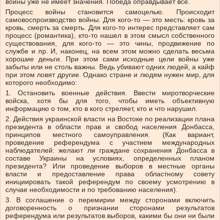
войны уже не имеет значения. Победа оправдывает все.
Процесс войны становится самоцелью. Происходит
самовоспроизводство войны. Для кого-то — это месть: кровь за
кровь, смерть за смерть. Для кого-то интерес представляет сам
процесс (романтика), кто-то нашел в этом смысл собственного
существования, для кого-то — это чины, продвижение по
службе и пр. И, наконец, на всем этом можно сделать весьма
хорошие деньги. При этом сами исходные цели войны уже
забыты или не столь важны. Ведь убивают одних людей, а кайф
при этом ловят другие. Однако стране и людям нужен мир, для
которого необходимо:
1. Остановить военные действия. Ввести миротворческие
войска, хотя бы для того, чтобы иметь объективную
информацию о том, кто в кого стреляет, кто и что нарушил.
2. Действия украинской власти на Востоке по реализации плана
президента в области прав и свобод населения Донбасса,
принципов местного самоуправления. (Как вариант,
проведение референдума с участием международных
наблюдателей: желают ли граждане сохранения Донбасса в
составе Украины на условиях, определенных планом
президента? Или проведение выборов в местные органы
власти и предоставление права областному совету
инициировать такой референдум по своему усмотрению в
случае необходимости и по требованию населения).
3. В соглашение о перемирии между сторонами включить
договоренность о признании сторонами результатов
референдума или результатов выборов, какими бы они ни были