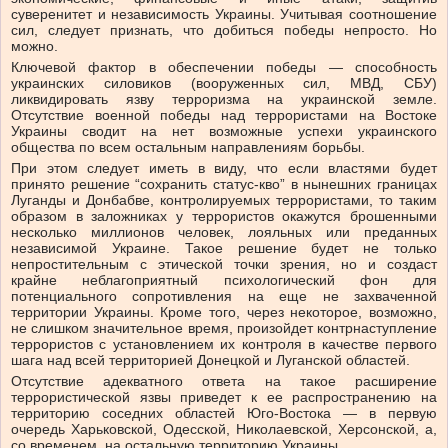
суверенитет и независимость Украины. Учитывая соотношение
сил, следует признать, что добиться победы непросто. Но
можно.
Ключевой фактор в обеспечении победы — способность
украинских силовиков (вооруженных сил, МВД, СБУ)
ликвидировать язву терроризма на украинской земле.
Отсутствие военной победы над террористами на Востоке
Украины сводит на нет возможные успехи украинского
общества по всем остальным направлениям борьбы.
При этом следует иметь в виду, что если властями будет
принято решение “сохранить статус-кво” в нынешних границах
Луганды и Донбабве, контролируемых террористами, то таким
образом в заложниках у террористов окажутся брошенными
несколько миллионов человек, лояльных или преданных
независимой Украине. Такое решение будет не только
непростительным с этической точки зрения, но и создаст
крайне неблагоприятный психологический фон для
потенциального сопротивления на еще не захваченной
территории Украины. Кроме того, через некоторое, возможно,
не слишком значительное время, произойдет контрнаступление
террористов с установлением их контроля в качестве первого
шага над всей территорией Донецкой и Луганской областей.
Отсутствие адекватного ответа на такое расширение
террористической язвы приведет к ее распространению на
территорию соседних областей Юго-Востока — в первую
очередь Харьковской, Одесской, Николаевской, Херсонской, а,
со временем, на остальную территорию Украины.