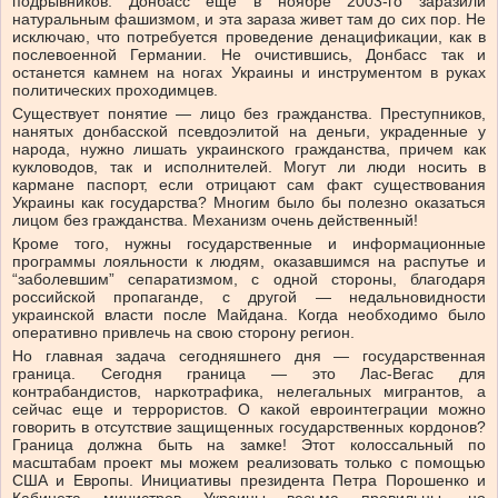
подрывников. Донбасс еще в ноябре 2003-го заразили
натуральным фашизмом, и эта зараза живет там до сих пор. Не
исключаю, что потребуется проведение денацификации, как в
послевоенной Германии. Не очистившись, Донбасс так и
останется камнем на ногах Украины и инструментом в руках
политических проходимцев.
Существует понятие — лицо без гражданства. Преступников,
нанятых донбасской псевдоэлитой на деньги, украденные у
народа, нужно лишать украинского гражданства, причем как
кукловодов, так и исполнителей. Могут ли люди носить в
кармане паспорт, если отрицают сам факт существования
Украины как государства? Многим было бы полезно оказаться
лицом без гражданства. Механизм очень действенный!
Кроме того, нужны государственные и информационные
программы лояльности к людям, оказавшимся на распутье и
“заболевшим” сепаратизмом, с одной стороны, благодаря
российской пропаганде, с другой — недальновидности
украинской власти после Майдана. Когда необходимо было
оперативно привлечь на свою сторону регион.
Но главная задача сегодняшнего дня — государственная
граница. Сегодня граница — это Лас-Вегас для
контрабандистов, наркотрафика, нелегальных мигрантов, а
сейчас еще и террористов. О какой евроинтеграции можно
говорить в отсутствие защищенных государственных кордонов?
Граница должна быть на замке! Этот колоссальный по
масштабам проект мы можем реализовать только с помощью
США и Европы. Инициативы президента Петра Порошенко и