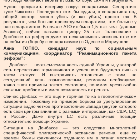
что люди начинают верить в ложь, которую сами и придумали.
Нужно прекратить истерику вокруг сепаратизма. Сепаратист
хуже Чикатило. Последнего хотя бы судили, а сепаратиста под
общий восторг можно убить (и как убить) просто так. В
результате, чем больше преследуем сепаратизм, тем больше у
нас сепаратистов. В начале АТО их было 1,5 тыс. чел. (данные
Авакова), сейчас называют цифру 25 тыс. Голосование в
Донбассе на референдуме за независимость явилось ответом
на события (борьбу с сепаратизмом) в Одессе и Мариуполе.
Анна ГОПКО, кандидат наук по социальным
коммуникациям, координатор “Реанимационного пакета
реформ”:
— Донбасс — неотъемлемая часть единой Украины, у которой
есть перспектива гармоничного и успешного будущего лишь в
таком статусе. И выстраивать отношения с этим, на
сегодняшний день взрывоопасным, регионом необходимо,
точно зная причины такого состояния, понимая чрезвычайно
сложные проблемы и имея возможность их решать.
Сейчас Донбасс — это еще и горячая точка в геополитическом
измерении. Поскольку на примере борьбы за урегулирование
ситуации видно четкое противостояние Запада (внутри которого
есть свои центры влияния с разными интересами, как США, ЕС)
и России. Даже внутри ЕС есть различные позиции
относительно помощи Украине.
Ситуация на Донбассе — это следствие многолетней
специфической олигархической экспансии региона, еще со
времен Кучмы фактически отданного им в лизинг местному