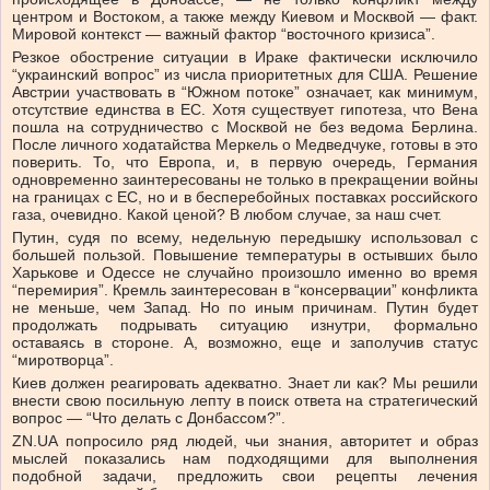
центром и Востоком, а также между Киевом и Москвой — факт.
Мировой контекст — важный фактор “восточного кризиса”.
Резкое обострение ситуации в Ираке фактически исключило
“украинский вопрос” из числа приоритетных для США. Решение
Австрии участвовать в “Южном потоке” означает, как минимум,
отсутствие единства в ЕС. Хотя существует гипотеза, что Вена
пошла на сотрудничество с Москвой не без ведома Берлина.
После личного ходатайства Меркель о Медведчуке, готовы в это
поверить. То, что Европа, и, в первую очередь, Германия
одновременно заинтересованы не только в прекращении войны
на границах с ЕС, но и в бесперебойных поставках российского
газа, очевидно. Какой ценой? В любом случае, за наш счет.
Путин, судя по всему, недельную передышку использовал с
большей пользой. Повышение температуры в остывших было
Харькове и Одессе не случайно произошло именно во время
“перемирия”. Кремль заинтересован в “консервации” конфликта
не меньше, чем Запад. Но по иным причинам. Путин будет
продолжать подрывать ситуацию изнутри, формально
оставаясь в стороне. А, возможно, еще и заполучив статус
“миротворца”.
Киев должен реагировать адекватно. Знает ли как? Мы решили
внести свою посильную лепту в поиск ответа на стратегический
вопрос — “Что делать с Донбассом?”.
ZN.UA попросило ряд людей, чьи знания, авторитет и образ
мыслей показались нам подходящими для выполнения
подобной задачи, предложить свои рецепты лечения