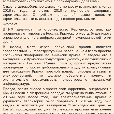
асфальтобетонного покрытия с полимерными добавками.
Открыть автомобильное движение по мосту планируют к концу
2018-го года, а летом 2019-го полностью завершить
строительство. С учётом описанной выше динамики
строительства, эти планы выглядят вполне реальными.
Эффект
В РФ заявляют, что строительство Керченского, или, как
предпочитают говорить в России, Крымского моста, будет иметь
огромное значение с инфраструктурной и экономической точки
зрения.
В целом, мост через Керченский пролив является
своеобразным “инфраструктурным” завершением всего проекта
Российской Федерации по аннексии Крыма: с вводом его в
эксплуатацию Крымский полуостров сухопутную получит связь с
материковой Россией. Среди прочего, проект предполагает
проведение по мосту трубопроводных и других коммуникаций
для снабжения Крыма пресной водой, природным газом и
электроэнергией, что должно обеспечить полную и
окончательную независимость полуострова от украинской
инфраструктуры.
Правда, время внесло в проект свои коррективы: энергомост в
Крым Россия в экстренном порядке вынуждена была строить в
2015-м году после того, как электроснабжение Крыма с
украинской территории было прервано. В 2016-м году был
введён в эксплуатацию газопровод “Краснодарский край —
Крым”, прошедший по дну Керченского пролива чуть южнее
моста, так что реализацию этого проекта также решили