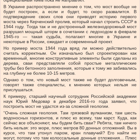
официальный Киев пока не направлял.
В Украине распространено мнение о том, что мост вообще не
будет построен, а если и будет, то скоро развалится. В
подтверждение своих слов они приводят историю первого
моста через Керченский пролив, который начал строить СССР в
1944 году. Тогда так и не достроенный железнодорожный мост
разрушил мощный шторм в сочетании с ледоходом в феврале
1945-го — такая судьба, полагают многие в Украине и
некоторые в России, ожидает и современный проект.
Но пример моста 1944 года вряд ли можно действительно
считать корректным. Он изначально был спроектирован как
временный, многие конструктивные элементы были сделаны из
дерева, сваи представляли собой простые металлические
трубы без бетонного заполнения, которые к тому же забивались
на глубину не более 10-15 метров.
Однако о том, что новый мост также не будет долговечным,
говорят также специалисты, к мнению которых нельзя не
прислушаться.
К примеру, старший научный сотрудник Российской академии
наук Юрий Медовар в декабре 2016-го года заявил, что
построить мост не удастся из-за сложной геологии.
“Очень сложная геология. Там грязевой вулканизм, там шесть
водоносных горизонтов, и плюс ко всему, там карст. Куда, как
сейчас все объясняют, мы будем бить сваи? Ребята, там ничего
бить нельзя: это море, плюс метров 80 донных отложений. Вы в
курсе, что там утонул паром, кран плавучий? Его найти не
могут, потому что там колоссальные донные отложения... Плюс