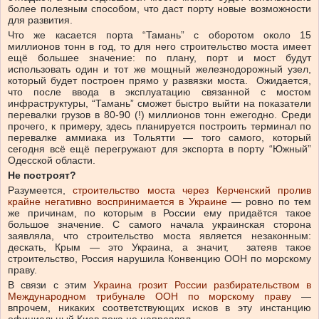
более полезным способом, что даст порту новые возможности
для развития.
Что же касается порта “Тамань” с оборотом около 15
миллионов тонн в год, то для него строительство моста имеет
ещё большее значение: по плану, порт и мост будут
использовать один и тот же мощный железнодорожный узел,
который будет построен прямо у развязки моста. Ожидается,
что после ввода в эксплуатацию связанной с мостом
инфраструктуры, “Тамань” сможет быстро выйти на показатели
перевалки грузов в 80-90 (!) миллионов тонн ежегодно. Среди
прочего, к примеру, здесь планируется построить терминал по
перевалке аммиака из Тольятти — того самого, который
сегодня всё ещё перегружают для экспорта в порту “Южный”
Одесской области.
Не построят?
Разумеется,
строительство моста через Керченский пролив
крайне негативно воспринимается в Украине
— ровно по тем
же причинам, по которым в России ему придаётся такое
большое значение. С самого начала украинская сторона
заявляла, что строительство моста является незаконным:
дескать, Крым — это Украина, а значит, затеяв такое
строительство, Россия нарушила Конвенцию ООН по морскому
праву.
В связи с этим
Украина грозит России разбирательством в
Международном трибунале ООН по морскому праву
—
впрочем, никаких соответствующих исков в эту инстанцию