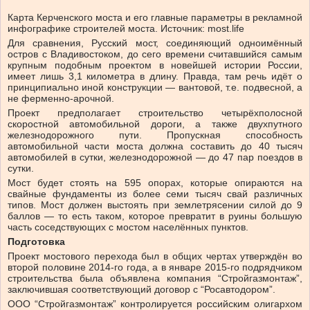
Карта Керченского моста и его главные параметры в рекламной
инфографике строителей моста. Источник: most.life
Для сравнения, Русский мост, соединяющий одноимённый
остров с Владивостоком, до сего времени считавшийся самым
крупным подобным проектом в новейшей истории России,
имеет лишь 3,1 километра в длину. Правда, там речь идёт о
принципиально иной конструкции — вантовой, т.е. подвесной, а
не ферменно-арочной.
Проект предполагает строительство четырёхполосной
скоростной автомобильной дороги, а также двухпутного
железнодорожного пути. Пропускная способность
автомобильной части моста должна составить до 40 тысяч
автомобилей в сутки, железнодорожной — до 47 пар поездов в
сутки.
Мост будет стоять на 595 опорах, которые опираются на
свайные фундаменты из более семи тысяч свай различных
типов. Мост должен выстоять при землетрясении силой до 9
баллов — то есть таком, которое превратит в руины большую
часть соседствующих с мостом населённых пунктов.
Подготовка
Проект мостового перехода был в общих чертах утверждён во
второй половине 2014-го года, а в январе 2015-го подрядчиком
строительства была объявлена компания “Стройгазмонтаж”,
заключившая соответствующий договор с “Росавтодором”.
ООО “Стройгазмонтаж” контролируется российским олигархом