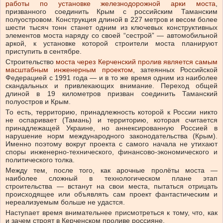
работы по установке железнодорожной арки моста
,
призванного соединить Крым с российским Таманским
полуостровом. Конструкция длиной в 227 метров и весом более
шести тысяч тонн станет одним из ключевых конструктивных
элементов моста наряду со своей “сестрой” — автомобильной
аркой, к установке которой строители моста планируют
приступить в сентябре.
Строительство
моста через Керченский пролив является самым
масштабным инженерным проектом
, затеянных Российской
Федерацией с 1991 года — и в то же время одним из наиболее
скандальных и привлекающих внимание. Переход общей
длиной в 19 километров призван соединить Таманский
полуостров и Крым.
То есть, территорию, принадлежность которой к России никто
не оспаривает (Тамань) и территорию, которая считается
принадлежащей Украине, но аннексированную Россией в
нарушение норм международного законодательства (Крым).
Именно поэтому вокруг проекта с самого начала не утихают
споры инженерно-технического, финансово-экономического и
политического толка.
Между тем, после того, как арочные пролёты моста —
наиболее сложный в технологическом плане этап
строительства — встанут на свои места, пытаться отрицать
происходящее или объявлять сам проект фантастическим и
нереализуемым больше не удастся.
Наступает время внимательнее присмотреться к тому, что, как
и зачем строят в Керченском проливе россияне.