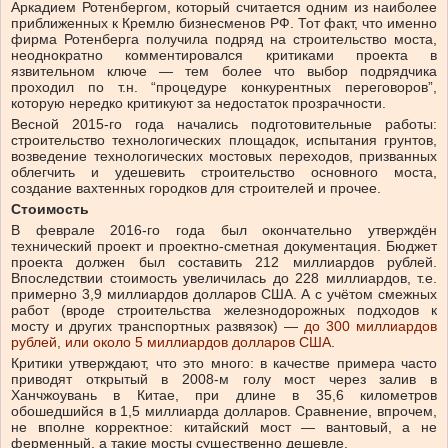
Аркадием Ротенбергом, который считается одним из наиболее
приближенных к Кремлю бизнесменов РФ. Тот факт, что именно
фирма Ротенберга получила подряд на строительство моста,
неоднократно комментировался критиками проекта в
язвительном ключе — тем более что выбор подрядчика
проходил по т.н. “процедуре конкурентных переговоров”,
которую нередко критикуют за недостаток прозрачности.
Весной 2015-го года начались подготовительные работы:
строительство технологических площадок, испытания грунтов,
возведение технологических мостовых переходов, призванных
облегчить и удешевить строительство основного моста,
создание вахтенных городков для строителей и прочее.
Стоимость
В феврале 2016-го года был окончательно утверждён
технический проект и проектно-сметная документация. Бюджет
проекта должен был составить 212 миллиардов рублей.
Впоследствии стоимость увеличилась до 228 миллиардов, т.е.
примерно 3,9 миллиардов долларов США. А с учётом смежных
работ (вроде строительства железнодорожных подходов к
мосту и других транспортных развязок) —
до 300 миллиардов
рублей, или около 5 миллиардов долларов США
.
Критики утверждают, что это много: в качестве примера часто
приводят открытый в 2008-м голу мост через залив в
Ханчжоувань в Китае, при длине в 35,6 километров
обошедшийся в 1,5 миллиарда долларов. Сравнение, впрочем,
не вполне корректное: китайский мост — вантовый, а не
ферменный, а такие мосты существенно дешевле.