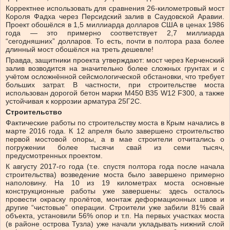
Корректнее использовать для сравнения 26-километровый мост
Короля Фадха через Персидский залив в Саудовской Аравии.
Проект обошёлся в 1,5 миллиарда долларов США в ценах 1986
года — это примерно соответствует 2,7 миллиарда
“сегодняшних” долларов. То есть, почти в полтора раза более
длинный мост обошёлся на треть дешевле!
Правда, защитники проекта утверждают: мост через Керченский
залив возводится на значительно более сложных грунтах и с
учётом осложнённой сейсмологической обстановки, что требует
больших затрат. В частности, при строительстве моста
использован дорогой бетон марки М450 B35 W12 F300, а также
устойчивая к коррозии арматура 25Г2С.
Строительство
Фактические работы по строительству моста в Крым начались в
марте 2016 года. К 12 апреля было завершено строительство
первой мостовой опоры, а в мае строители отчитались о
погружении более тысячи свай из семи тысяч,
предусмотренных проектом.
К августу 2017-го года (т.е. спустя полтора года после начала
строительства) возведение моста было завершено примерно
наполовину. На 10 из 19 километрах моста основные
конструкционные работы уже завершены: здесь осталось
провести окраску пролётов, монтаж деформационных швов и
другие “чистовые” операции. Строители уже забили 81% свай
объекта, установили 56% опор и т.п. На первых участках моста
(в районе острова Тузла) уже начали укладывать нижний слой