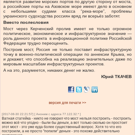
является развитие морских портов по другую сторону от моста,
а российские порты на Азовском море имеют дело в основном
с небольшими судами класса “река-море”, проблемы
украинского судоходства россиян вряд ли всерьёз заботят.
Вместо послесловия
Мост через Керченский пролив имеет не только огромное
политическое, экономическое и инфраструктурное значение —
роль данного проекта в информационной политике Российской
Федерации трудно переоценить.
Построив мост, Россия не только поставит инфраструктурную
точку в военно-политической операции по аннексии Крыма, но
и докажет, что способна на реализацию значительных даже по
мировым масштабам инфраструктурных проектов.
А на это, разумеется, никаких денег не жалко.
Юрий ТКАЧЕВ
версия для печати >>
[2017-08-30 22:21:57] [ Аноним с адреса 77.122.32.* ]
Ватная статейка - никто не говорил что мост нельзя построить - построить
можно всё что угодно - были бы деньги, а вот только сколько он простоит
этот мост - это уже куда более существенный вопрос. Хотя то что его
построили, а не просто "попили" деньги - это похоже действительно