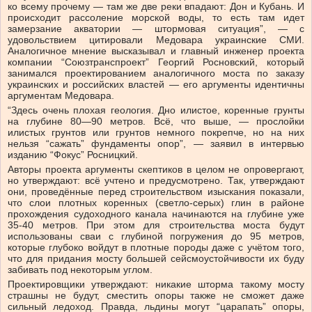
ко всему прочему — там же две реки впадают: Дон и Кубань. И
происходит рассоление морской воды, то есть там идет
замерзание акватории — штормовая ситуация”, — с
удовольствием цитировали Медовара украинские СМИ.
Аналогичное мнение высказывал и главный инженер проекта
компании “Союзтранспроект” Георгий Росновский, который
занимался проектированием аналогичного моста по заказу
украинских и российских властей — его аргументы идентичны
аргументам Медовара.
“Здесь очень плохая геология. Дно илистое, коренные грунты
на глубине 80—90 метров. Всё, что выше, — прослойки
илистых грунтов или грунтов немного покрепче, но на них
нельзя “сажать” фундаменты опор”, — заявил в интервью
изданию “Фокус” Росницкий.
Авторы проекта аргументы скептиков в целом не опровергают,
но утверждают: всё учтено и предусмотрено. Так, утверждают
они, проведённые перед строительством изыскания показали,
что слои плотных коренных (светло-серых) глин в районе
прохождения судоходного канала начинаются на глубине уже
35-40 метров. При этом для строительства моста будут
использованы сваи с глубиной погружения до 95 метров,
которые глубоко войдут в плотные породы даже с учётом того,
что для придания мосту большей сейсмоустойчивости их буду
забивать под некоторым углом.
Проектировщики утверждают: никакие шторма такому мосту
страшны не будут, сместить опоры также не сможет даже
сильный ледоход. Правда, льдины могут “царапать” опоры,