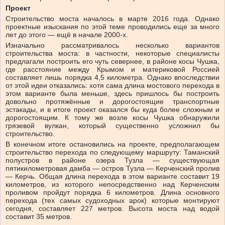
Проект
Строительство моста началось в марте 2016 года. Однако
проектные изыскания по этой теме проводились еще за много
лет до этого — ещё в начале 2000-х.
Изначально рассматривалось несколько вариантов
строительства моста: в частности, некоторые специалисты
предлагали построить его чуть севернее, в районе косы Чушка,
где расстояние между Крымом и материковой Россией
составляет лишь порядка 4,5 километра. Однако впоследствии
от этой идеи отказались: хотя сама длина мостового перехода в
этом варианте была меньше, здесь пришлось бы построить
довольно протяжённые и дорогостоящие транспортные
эстакады, и в итоге проект оказался бы куда более сложным и
дорогостоящим. К тому же возле косы Чушка обнаружили
грязевой вулкан, который существенно усложнил бы
строительство.
В конечном итоге остановились на проекте, предполагающем
строительство перехода по следующему маршруту: Таманский
полустров в районе озера Тузла — существующая
пятикилометровая дамба — остров Тузла — Керченский пролив
— Керчь. Общая длина перехода в этом варианте составит 19
километров, из которого непосредственно над Керченским
проливом пройдут порядка 6 километров. Длина основного
перехода (тех самых судоходных арок) которые монтируют
сегодня, составляет 227 метров. Высота моста над водой
составит 35 метров.