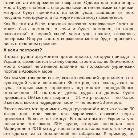
стачивая антикоррозионное покрытие. Однако для этого опоры
моста будут снабжены специальными антиледовыми секциями,
которые будут принимать на себя удар, защищая от него
несущие конструкции, а по мере износа могут заменяться.
Как бы там ни было, практика показала: утверждение “мост не
может быть построен, а если и будет построен, то скоро
развалится” в первой своей части уже, похоже, оказалось
неверным. Вторую часть утверждения можно будет проверить
лишь с течением времени.
А если построят?
Вторая группа аргументов против проекта, которую приводят в
Украине, заключается в следующем: строительство Керченского
моста окажет негативное влияние на положение украинских
портов в Азовском море.
Как мы уже говорили выше, высота оснований арок моста в его
судоходной части составляет 35 метров, что накладывает на
суда, которые смогут проходить под мостом, определённые
ограничения. В частности, длина судов не должна будет
превышать 160 метров, ширина — 31 метр, осадка — не более
8 метров, высота надводной части — не более 33 метров.
Это означает, что принимать суда грузоподъёмностью свыше 30
тысяч тонн или около того украинские азовские порты
принимать больше не смогут. В правительстве Украины уже
посчитали, что около 23% судов, которые посещали порт
Мариуполя в 2016-м году, после строительства моста не смогут
это сделать из-за ограничений по габаритам. К примеру, не