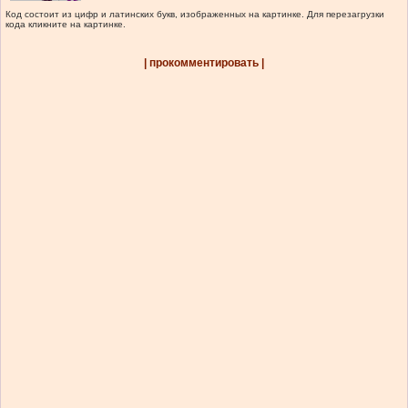
Код состоит из цифр и латинских букв, изображенных на картинке. Для перезагрузки
кода кликните на картинке.
| прокомментировать |