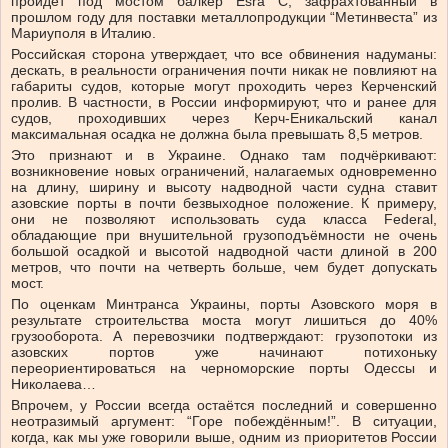
пройдёт под мостом балкер Esra C, зафрахтованный в
прошлом году для поставки металлопродукции “Метинвеста” из
Мариуполя в Италию.
Российская сторона утверждает, что все обвинения надуманы:
дескать, в реальности ограничения почти никак не повлияют на
габариты судов, которые могут проходить через Керченский
пролив. В частности, в России информируют, что и ранее для
судов, проходивших через Керч-Еникальский канал
максимальная осадка не должна была превышать 8,5 метров.
Это признают и в Украине. Однако там подчёркивают:
возникновение новых ограничений, налагаемых одновременно
на длину, ширину и высоту надводной части судна ставит
азовские порты в почти безвыходное положение. К примеру,
они не позволяют использовать суда класса Federal,
обладающие при внушительной грузоподъёмности не очень
большой осадкой и высотой надводной части длиной в 200
метров, что почти на четверть больше, чем будет допускать
мост.
По оценкам Минтранса Украины, порты Азовского моря в
результате строительства моста могут лишиться до 40%
грузооборота. А перевозчики подтверждают: грузопотоки из
азовских портов уже начинают потихоньку
переориентироваться на черноморские порты Одессы и
Николаева…
Впрочем, у России всегда остаётся последний и совершенно
неотразимый аргумент: “Горе побеждённым!”. В ситуации,
когда, как мы уже говорили выше, одним из приоритетов России