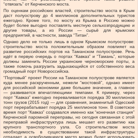
“отвязать” от Керченского моста.
По оценкам российских властей, строительство моста в Крым
даст полуострову до 4 миллионов дополнительных туристов
ежегодно. Кроме того, по мосту из Крыма в Россию можно
будет более выгодно поставлять местную сельхозпродукцию и
другие товары, а из России — сырьё для крымских
предприятий, в частности, завода “Титан”.
Однако дело не только лишь в одном Крымском полуострове:
строительство моста положительным образом повлияет на
развитие российских портов на Таманском полуострове. Речь
идёт в первую очередь о портах “Кавказ” и “Тамань”, которые
должны заменить России украинские черноморские порты, а
также помочь разгрузить задыхающийся от собственного веса
громадный порт Новороссийска.
“Портовый” проект России на Таманском полуострове является
куда менее раскрученным, нежели “мостовой”, однако имеет
для российской экономики даже большее значение, а главное
— развивается впечатляющими темпами. К примеру, через
порт “Кавказ” ежегодно переваливается порядка 30 миллионов
тонн грузов (2015 год) — для сравнения, знаменитый Одесский
порт перерабатывает порядка 25 миллионов тонн. В советское
время порт “Кавказ” создавался именно как “конечная станция”
Керченской паромной переправы, но сегодня связанная с этой
переправой инфраструктура лишь мешает его развитию как
крупного транспортного узла. Со строительством моста
необходимость в существовании такой инфраструктуры
отпадает, а освободившееся место можно будет использовать