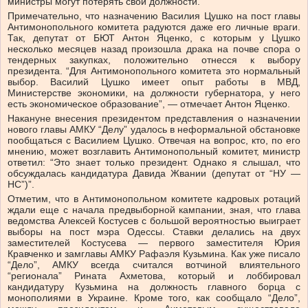
министры могут потерять свои должности.
Примечательно, что назначению Василия Цушко на пост главы
Антимонопольного комитета радуются даже его личные враги.
Так, депутат от БЮТ Антон Яценко, с которым у Цушко
несколько месяцев назад произошла драка на почве спора о
тендерных закупках, положительно отнесся к выбору
президента. “Для Антимонопольного комитета это нормальный
выбор. Василий Цушко имеет опыт работы в МВД,
Министерстве экономики, на должности губернатора, у него
есть экономическое образование”, — отмечает Антон Яценко.
Накануне внесения президентом представления о назначении
нового главы АМКУ “Делу” удалось в неформальной обстановке
пообщаться с Василием Цушко. Отвечая на вопрос, кто, по его
мнению, может возглавить Антимонопольный комитет, министр
ответил: “Это знает только президент. Однако я слышал, что
обсуждалась кандидатура Давида Жвании (депутат от “НУ —
НС”)”.
Отметим, что в Антимонопольном комитете кадровых ротаций
ждали еще с начала предвыборной кампании, зная, что глава
ведомства Алексей Костусев с большой вероятностью выиграет
выборы на пост мэра Одессы. Ставки делались на двух
заместителей Костусева — первого заместителя Юрия
Кравченко и замглавы АМКУ Рафаэля Кузьмина. Как уже писало
“Дело”, АМКУ всегда считался вотчиной влиятельного
“регионала” Рината Ахметова, который и лоббировал
кандидатуру Кузьмина на должность главного борца с
монополиями в Украине. Кроме того, как сообщало “Дело”,