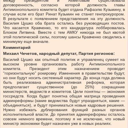
между президентом и Ахметовым существовала
договоренность, согласно которой должность главы
Антимонопольного комитета будет отдана Рафаэлю Кузьмину, в
случае если его брат Ринат Кузьмин не станет генпрокурором.
В результате с появлением представления на эту должность
Василия Цушко оба брата остались без руководящих постов.
Что касается Кравченко, то его кандидатура лоббировалась
Блоком Литвина. Вместе с тем АМКУ никогда не был квотой
этой политической силы, поэтому шансы Кравченко сводились к
минимуму еще вначале.
Комментарий
Михаил Чечетов, народный депутат, Партия регионов:
Василий Цушко как опытный политик и управленец сумеет на
высоком уровне организовать работу Антимонопольного
комитета. Президент этим назначением проводит
“горизонтальную” рокировку. Изменения в правительстве будут,
но они будут носить системный характер. До конца года должна
быть реализована административная реформа, которая
предполагает существенное (до 25%) сокращение
министерств, ведомств и комитетов. Цели понятны — экономия
госсредств. Когда будет понятна общая матрица проведения
админреформы (какие ведомства будут упраздняться, какие —
объединяться), и будут приниматься новые кадровые решения.
Нужно избежать дублирования функций разных органов
исполнительной власти. До принятия админреформы осталось
совсем немного времени, поэтому я не исключаю, что новый
министр экономики будет назначен уже в новых реалиях.