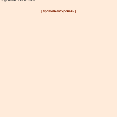
кода кликните на картинке.
| прокомментировать |