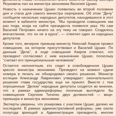
Януковича пал на министра экономики Василия Цушко.
Новость о назначении Цушко появилась во второй половине
дня и стала для самого министра сюрпризом. Об этом “Делу”
сообщили несколько народных депутатов, находившихся в этот
момент в кабинете министра. “Мы проводили совещание как
раз тогда, когда на сайте президента появился указ. Но сам
Василий Петрович ничего на эту тему не говорил. Создалось
впечатление, что он не в курсе”, — отметил один из народных
депутатов.
Кроме того, вечером премьер-министр Николай Азаров провел
совещание, на котором присутствовал и Василий Цушко. По
данным “Дела”, в ходе совещания Азаров отметил, что
президент согласовал с ним назначение Цушко, поскольку
“считает его принципиальным человеком”.
Остается непонятным, кто сядет в освобожденное Цушко
кресло министра экономики. Президент на момент сдачи
номера в печать не обнародовал своего решения. Министр
юстиции Александр Лавринович утверждает: окончательного
решения глава государства еще не принял. Вместе с тем
опрошенные “Делом” народные депутаты сходятся во мнении,
что в рамках админреформы логичным выглядело бы
совмещение Сергеем Тигипко двух должностей — вице-
премьера и министра экономики.
Эксперты уверены, что рокировка с участием Цушко далеко не
последняя. В рамках административной реформы, уже около
полугода зреющей а Администрации президента, многие