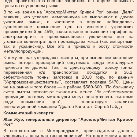
года, правительство вообще запретило с 1 апреля повышать
цены на внутреннем рынке.
В то же время на “АрселорМиттал Кривой Рог” ранее “Делу”
заявили, что условия меморандума не выполняют и другие
участники рынка, в частности в апреле наблюдалось
существенное повышение цен на известняк украинских
производителей до 45%, значительное повышение тарифов на
электроэнергию и продолжающееся увеличение цен на
угольный концентрат для производства кокса (как импортный,
так и украинский). Все это и привело к росту стоимости
металлопродукции.
К тому же, как утверждают эксперты, при нынешнем состоянии
рынка потеря преференций ощутимого вреда металлургам
принести не должна. Так, по действующему тарифу тонна,
перевезенная ж/д транспортом, обходится в $6,2,
себестоимость тонны заготовки в 2010 году, по данным
“Укрпромзовнишэкспертизы”, составляет порядка $470. Цены
же на рынке и того более — в районе $580-600. “По большому
счету льготы позволяют экономить менее 1% себестоимости
продукции, поэтому металлурги могут пожертвовать льготами
ради повышения цен”, — констатирует аналитик
инвестиционной компании “Драгон Капитал” Сергей Гайда.
Комментарий эксперта:
Жан Жуэ, генеральный директор “АрселорМиттал Кривой
Рог”
В соответствии с Меморандумом, производители должны
удерживать цены для госпредприятий. На протяжении апреля