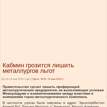
Кабмин грозится лишить
металлургов льгот
[10:16 14 мая 2010 года ]
[
Дело, №76, 14 мая 2010
]
Правительство грозит лишить преференций
металлургические предприятия, не выполняющие условия
Меморандума о взаимопонимании между властями и
компаниями горно-металлургического комплекса.
В частности угрозы были озвучены в адрес “АрселорМиттал
Кривой Рог” Лакшми Миттала и “Азовстали” Рината Ахметова.