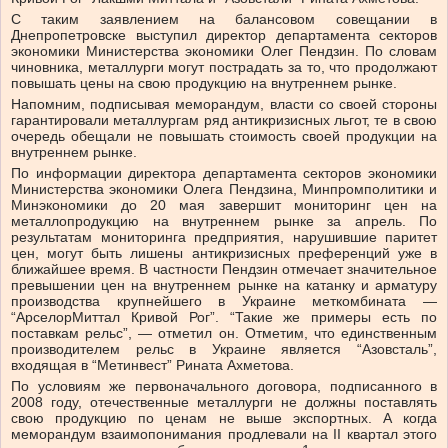
С таким заявлением на балансовом совещании в
Днепропетровске выступил директор департамента секторов
экономики Министерства экономики Олег Пендзин. По словам
чиновника, металлурги могут пострадать за то, что продолжают
повышать цены на свою продукцию на внутреннем рынке.
Напомним, подписывая меморандум, власти со своей стороны
гарантировали металлургам ряд антикризисных льгот, те в свою
очередь обещали не повышать стоимость своей продукции на
внутреннем рынке.
По информации директора департамента секторов экономики
Министерства экономики Олега Пендзина, Минпромполитики и
Минэкономики до 20 мая завершит мониторинг цен на
металлопродукцию на внутреннем рынке за апрель. По
результатам мониторинга предприятия, нарушившие паритет
цен, могут быть лишены антикризисных преференций уже в
ближайшее время. В частности Пендзин отмечает значительное
превышении цен на внутреннем рынке на катанку и арматуру
производства крупнейшего в Украине меткомбината —
“АрселорМиттал Кривой Рог”. “Такие же примеры есть по
поставкам рельс”, — отметил он. Отметим, что единственным
производителем рельс в Украине является “Азовсталь”,
входящая в “Метинвест” Рината Ахметова.
По условиям же первоначального договора, подписанного в
2008 году, отечественные металлурги не должны поставлять
свою продукцию по ценам не выше экспортных. А когда
меморандум взаимопонимания продлевали на II квартал этого