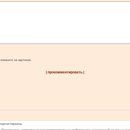
 кликните на картинке.
| прокомментировать |
ллургия Украины
 Перепечатка, копирование или воспроизведение информации, содержащей ссылку на агентс