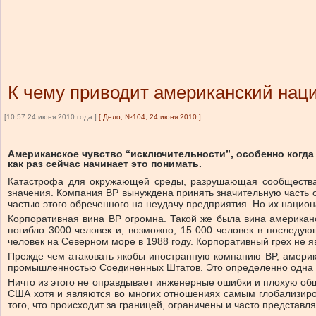
К чему приводит американский нац
[10:57 24 июня 2010 года ]
[
Дело, №104, 24 июня 2010
]
Американское чувство “исключительности”, особенно когда 
как раз сейчас начинает это понимать.
Катастрофа для окружающей среды, разрушающая сообщества,
значения. Компания BP вынуждена принять значительную часть об
частью этого обреченного на неудачу предприятия. Но их национ
Корпоративная вина BP огромна. Такой же была вина американс
погибло 3000 человек и, возможно, 15 000 человек в последу
человек на Северном море в 1988 году. Корпоративный грех не 
Прежде чем атаковать якобы иностранную компанию BP, америка
промышленностью Соединенных Штатов. Это определенно одна и
Ничто из этого не оправдывает инженерные ошибки и плохую общ
США хотя и являются во многих отношениях самым глобализиро
того, что происходит за границей, ограничены и часто представ