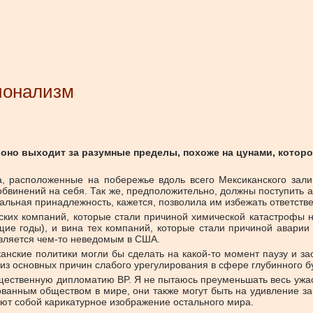
ионализм
оно выходит за разумные пределы, похоже на цунами, которого
 расположенные на побережье вдоль всего Мексиканского залив
винений на себя. Так же, предположительно, должны поступить ам
альная принадлежность, кажется, позволила им избежать ответств
ких компаний, которые стали причиной химической катастрофы на
ющие годы), и вина тех компаний, которые стали причиной авари
является чем-то неведомым в США.
нские политики могли бы сделать на какой-то момент паузу и за
з основных причин слабого урегулирования в сфере глубинного б
ественную дипломатию BP. Я не пытаюсь преуменьшать весь ужас 
ванным обществом в мире, они также могут быть на удивление з
ляют собой карикатурное изображение остального мира.