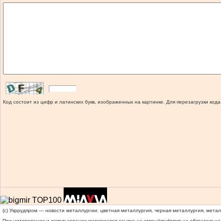
Код состоит из цифр и латинских букв, изображенных на картинке. Для перезагрузки кода
(c) Укррудпром — новости металлургии: цветная металлургия, черная металлургия, мета
При цитировании и использовании материалов ссылка на
www.ukrrudprom.ua
обязательна.