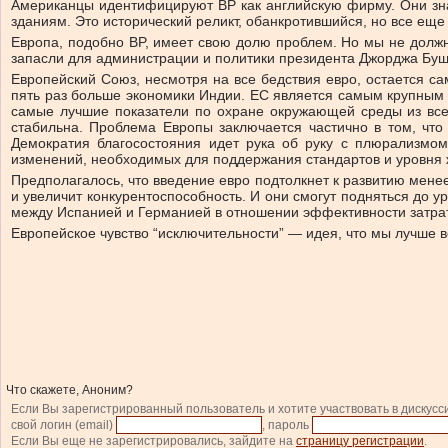
Американцы идентифицируют BP как английскую фирму. Они знаю
зданиям. Это исторический реликт, обанкротившийся, но все ещ
Европа, подобно BP, имеет свою долю проблем. Но мы не долж
запасли для администрации и политики президента Джорджа Буш
Европейский Союз, несмотря на все бедствия евро, остается с
пять раз больше экономики Индии. ЕС является самым крупным 
самые лучшие показатели по охране окружающей среды из все
стабильна. Проблема Европы заключается частично в том, что
Демократия благосостояния идет рука об руку с плюрализмом
изменений, необходимых для поддержания стандартов и уровня ж
Предполагалось, что введение евро подтолкнет к развитию мене
и увеличит конкурентоспособность. И они смогут подняться до у
между Испанией и Германией в отношении эффективности затра
Европейское чувство “исключительности” — идея, что мы лучше вс
Что скажете, Аноним?
Если Вы зарегистрированный пользователь и хотите участвовать в дискусс
свой логин (email)
, пароль
Если Вы еще не зарегистрировались, зайдите на
страницу регистрации
.