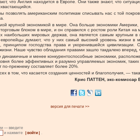
т, что Англия находится в Европе. Они также знают, что ситуац
е хвастающийся.
ны позволять американским политикам списывать нас с той покро
а.
амой крупной экономикой в мире. Она больше экономики Америки, 
торговым блоком в мире, и он справился с ростом роли Китая на
х наибольших мировых держав, она является самым крупным в 
 европейцы думают, что у них самый высокий уровень жизни в м
, принципом господства права и укоренившейся цивилизации. 
изни. Наше чувство обладания правами зашло такдалеко вперед, чт
е динамичные и менее конкурентоспособные экономики, расположенн
ровня более эффективных и разумно управляемых экономик, таких 
т по-прежнему составляет более 20%.
ех в том, что касается создания ценностей и благополучия, — так
Крис ПАТТЕН, экс-комиссар 
версия для печати >>
ии — введите
и нажмите
| войти |
.