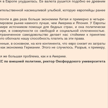
ия в Европе ухудшилась. Ее валюта рушится подобно ее древним
вительственной насмешливой улыбкой, которую европейцы ранее
почти в два раза больше экономики Китая и примерно в четыре-
 мировом рынке намного лучше, чем Америка и Япония. У Европы
мире источником помощи для бедных стран, и она политически
ире, в совокупности со свободой и социальной сплоченностью.
Ограниченное самодовольство делает нас стойкими к принятию
о обогнало нашу способность платить за эти права.
ые, в основном, на юге континента, что евро снизит их затраты
как экономика Германии. Этого не случилось. Разрыв, к примеру,
ая же большая проблема, как и в Америке.
ЕС по внешней политике, ректор Оксфордского университета