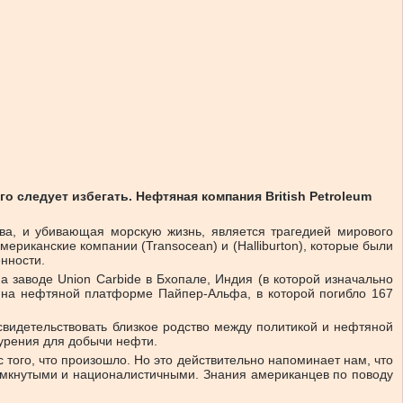
 следует избегать. Нефтяная компания British Petroleum
а, и убивающая морскую жизнь, является трагедией мирового
ериканские компании (Transocean) и (Halliburton), которые были
енности.
 заводе Union Carbide в Бхопале, Индия (в которой изначально
и на нефтяной платформе Пайпер-Альфа, в которой погибло 167
свидетельствовать близкое родство между политикой и нефтяной
урения для добычи нефти.
того, что произошло. Но это действительно напоминает нам, что
амкнутыми и националистичными. Знания американцев по поводу