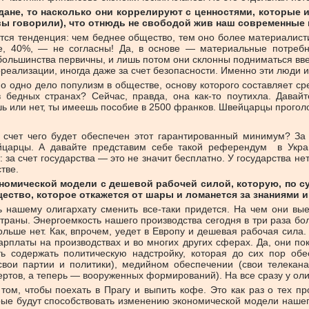
ане, то насколько они коррелируют с ценностями, которые и
 вы говорили), что отнюдь не свободой жив наш современные
тся тенденция: чем беднее общество, тем оно более материалистич
е, 40%, — не согласны! Да, в основе — материальные потребн
ольшинства первичны, и лишь потом они склонны подниматься ввер
реализации, иногда даже за счет безопасности. Именно эти люди 
 одно дело популизм в обществе, основу которого составляет сре
в бедных странах? Сейчас, правда, она как-то поутихла. Дава
шь или нет, ты имеешь пособие в 2500 франков. Швейцарцы прогол
 счет чего будет обеспечен этот гарантированный минимум? За
йцарцы. А давайте представим себе такой референдум в Укра
а счет государства — это не значит бесплатно. У государства нет
стве.
омической модели с дешевой рабочей силой, которую, по су
ство, которое откажется от шары и ломанется за знаниями и
 нашему олигархату сменить все-таки придется. На чем они вые
траны. Энергоемкость нашего производства сегодня в три раза бо
ольше нет. Как, впрочем, уедет в Европу и дешевая рабочая сила.
арплаты на производствах и во многих других сферах. Да, они по
ть содержать политическую надстройку, которая до сих пор об
свои партии и политики), медийном обеспечении (свои телекан
ртов, а теперь — вооруженных формирований). На все сразу у олиг
 том, чтобы поехать в Прагу и выпить кофе. Это как раз о тех п
е будут способствовать изменению экономической модели нашего