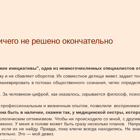
ичего не решено окончательно
кие инициативы”, одна из немногочисленных специалистов от
у и не сбавляет оборотов. Их совместное детище живет, задает тон
маневрировать в потоках общественного сознания, четко определ
е. За человеком-цифрой, как оказалось, скрывается философ, психо
оим профессиональным и жизненным опытом, позволили восприним
на быть в наличии, скажем так, у медицинской сестры, котора
логическим оптимизмом. Чтобы ни происходило со мной, с другим 
менно. У меня в голове может быть сразу несколько планов. Наприм
 если их не найду. Правда, пока ключи всегда находились. Не зна
ательно. Это — мой девиз.