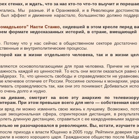
х стенах, и ждать, что за нас кто-то что-то выучит и пореша
вигались. Мы разные. И в Оранжевой, и в Революции достоинст
в был эффект и движение нарастало, большинство должно подде
.
ромадського” Насти Станко
, сидевшей в этом кресле перед в
коем формате недосказанных историй, в стране, вмещающей 
е. Потому что у нас сейчас в общественном секторе достаточно
ственные и внутриполитические процессы.
торой как в жизни отдельного человека, так и в жизни це
вляются основополагающими для прав человека. Причем не нуж
 важность каждой из ценностей. То есть они могли оказаться равно
айдерах. То, что ценность свободы и справедливости не уравнове
 ключевое отличие от России. Россияне склонны к монархии, укра
ливать справедливость так, как они это понимают. Добиваться ис
о очень долго и нудно.
на диване, смотрит на всю эту анархию по телевизору,
терам. При этом превыше всего для него — собственная сво
ки вряд ли можно изменить свою жизнь к лучшему. Возможно, пото
ьше эмоциональная сфера, спринтерская дистанция, в результат
одолеть длинную дистанцию, справиться с ее каждодневными задач
ельно не разочаровался в революциях. Вы, кстати, изучаете 
осле прихода к власти Ющенко в 2005 году. Рейтинги доверия пре
верили в нового хорошего царя. Гражданское общество после Май