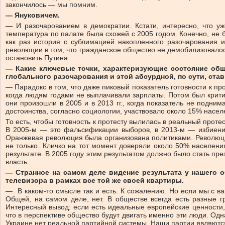
закончилось — мы помним.
— Януковичем.
— И разочарованием в демократии. Кстати, интересно, что у
температура по палате была схожей с 2005 годом. Конечно, не 
как раз история с сублимацией накопленного разочарования 
революции в том, что гражданское общество не демобилизовалось,
остановить Путина.
— Какие ключевые точки, характеризующие состояние общ
глобального разочарования и этой абсурдной, по сути, став
— Парадокс в том, что даже пиковый показатель готовности к пр
когда людям годами не выплачивали зарплаты. Потом был критич
они произошли в 2005 и в 2013 гг., когда показатель не подн
достоинства, согласно социологии, участвовало около 15% насе
То есть, чтобы готовность к протесту вылилась в реальный проте
В 2005-м — это фальсификации выборов, в 2013-м — избиение
Оранжевая революция была организована политиками. Революция
не только. Кличко на тот момент доверяли около 50% населени
результате. В 2005 году этим результатом должно было стать пр
власть.
— Странное на самом деле видение результата у нашего о
телевизора в рамках все той же своей квартиры.
— В каком-то смысле так и есть. К сожалению. Но если мы с ва
Общей, на самом деле, нет. В обществе всегда есть разные г
Интересный вывод: если есть идеальные европейские ценности
что в перспективе общество будут двигать именно эти люди. Одна
Украине нет реальной партийной системы. Наши партии являются