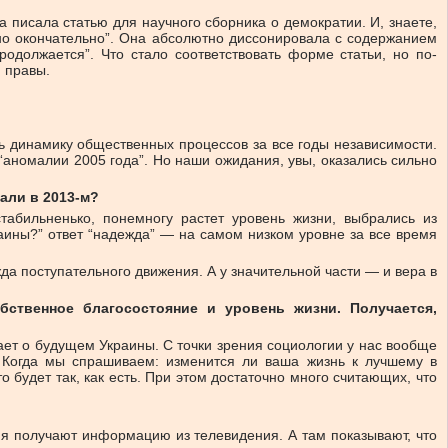
а писала статью для научного сборника о демократии. И, знаете,
ено окончательно”. Она абсолютно диссонировала с содержанием
одолжается”. Что стало соответствовать форме статьи, но по-
и правы.
ь динамику общественных процессов за все годы независимости.
“аномалии 2005 года”. Но наши ожидания, увы, оказались сильно
али в 2013-м?
табильненько, понемногу растет уровень жизни, выбрались из
раины?” ответ “надежда” — на самом низком уровне за все время
да поступательного движения. А у значительной части — и вера в
ственное благосостояние и уровень жизни. Получается,
мает о будущем Украины. С точки зрения социологии у нас вообще
 Когда мы спрашиваем: изменится ли ваша жизнь к лучшему в
 будет так, как есть. При этом достаточно много считающих, что
ия получают информацию из телевидения. А там показывают, что