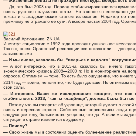
— Жизненные девизы не приходят ниоткуда. Всегда есть ос
— Да, это был 2003 год. Период стабилизировавшегося кучмизма 
очень грустная получилась статья. Но в конце я неожиданно д
текста и с академическим стилем изложения. Редактор ее поп
прежнему не отражало ее сути. А вскоре настал 2004 год, Оранж
Василий Артюшенко, ZN.UA
Институт социологии с 1992 года проводит уникальное исследо
Так вот, после Оранжевой революции все показатели — доверия,
завышенными.
— И мы снова, казалось бы, “всерьез и надолго” погрузили
— А вот интересно, что в 2013-м, казалось бы, ничего тако
экономического кризиса 2008—2009 гг. Но в мониторинге на воп
опросов. Оптимизм — тоже. То есть было ощущение, что ничего у
2014 год — война, непонятно, что будет дальше. Но оптимизм вы
свои силы.
— Интересно. Ваши же исследования говорят, что все 
стабильность-2013, “как на кладбище”, должна была бы на
— Потому что вы говорите об украинце, который думает о своей 
очень интересная страна. Собственные перспективы люди оц
следующем году, большинство уверены, что да. А если мы задаем
ситуация в стране изменится к худшему.
— Почему?
— Свою жизнь мы в состоянии оценить более-менее реалистично