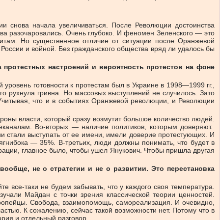
ии снова начала увеличиваться. После Революции достоинства
ова разочаровались. Очень глубоко. И феномен Зеленского — это
литам. Но существенное отличие от ситуации после Оранжевой
й России и войной. Без гражданского общества вряд ли удалось бы
 протестных настроений и вероятность протестов на фоне
 уровень готовности к протестам был в Украине в 1998—1999 гг.,
го рухнула гривна. Но массовых выступлений не случилось. Зато
 Учитывая, что и в событиях Оранжевой революции, и Революции
тороны власти, который сразу возмутит большое количество людей.
еканалам. Во-вторых — наличие политиков, которым доверяют.
и стали выступать от ее имени, имели доверие протестующих. И
ягнибока — 35%. В-третьих, люди должны понимать, что будет в
грации, главное было, чтобы ушел Янукович. Чтобы пришла другая
ообще, не о стратегии и не о развитии. Это перестановка
е все-таки не будем забывать, что у каждого своя температура.
зучали Майдан с точки зрения классической теории ценностей.
ропейцы. Свобода, взаимопомощь, самореализация. И очевидно,
ластью. К сожалению, сейчас такой возможности нет. Потому что в
ория и отдельный разговор.