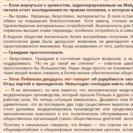
— Если вернуться к ценностям, задекларированным на Майд
читала отчет исследования по правам человека, о котором
— Вы правы. Украинцы, безусловно, материалисты. В силе остае
обмен на повышение благосостояния. Хотя замечу, столько ж
Удовлетворение материальных потребностей, безопасность для б
первичны высшие этажи пирамиды, особенно потребность в само
В бедном обществе значительно более востребован популизм. Но
политологии даже была дискуссия: возможна ли демократия 
гарантированного минимума. Когда независимо от того, работае
— Граждане проголосовали.
— Безусловно. Граждане в состоянии задаться вопросом: а за
поддерживать. “Но не до такой же степени” — ответили шве
проголосовало бы большинство. Наши люди просто не понимают: з
таких вещей можно говорить в более-менее обеспеченном обще
—
Элла Либанова двадцать лет говорит
об ущербности экон
Отцы партий и президентов. Невыгодно господам иметь обще
— Я не экономист, но мне кажется, что экономическую модель
модернизации производства, который прошли Польша и другие с
рабочая сила. Но теперь ситуация изменилась. Дешевого газа б
удивительно, что за последние два года существенно выросли з
стоит дилемма: модернизировать производство или продолжа
экономическом комплексе и его политическом обслуживании (
общественных организаций (своих общественных деятелей, экспе
Поэтому я изначально говорила, что безвиз — это совсем не о
общеевропейские и общемировые экономические цепочки, которы