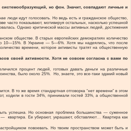
и системообразующий, но фон. Значит, совпадают личные и
чае люди идут голосовать. Но ведь есть и гражданское общество,
ве часто показывают, мотивируя остальных, насколько успешной
зовалась. Однако критической массы активных людей, достижения
анском обществе. В старых европейских демократиях количество
коло 10—15%. В Украине — 5—6%. Хотя мы надеялись, что после
количество времени, которое активисты тратят на общественную
ов своей активности. Хотя не совсем согласна с вами по
величился процент людей, готовых давать деньги на различные
нства, было около 25%. Но, знаете, это все-таки эдакий новый
ится. В то же время стандартная отговорка “нет времени” в этом
от, ходили в гости 34%, принимали гостей 33%, а общественной
 быть успешна. Но основная проблема большинства — суженное
м — квартира. Ее убирают, украшают, обставляют… Квартира как
застройщиком повоевать. Но твоим пространством может быть и