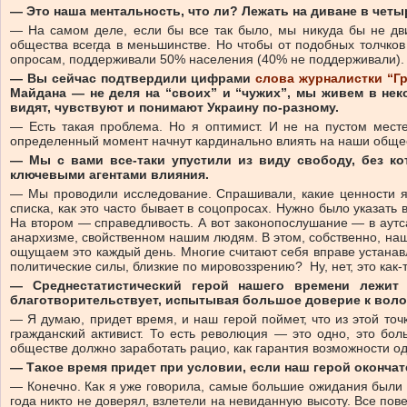
— Это наша ментальность, что ли? Лежать на диване в четыре
— На самом деле, если бы все так было, мы никуда бы не д
общества всегда в меньшинстве. Но чтобы от подобных толчко
опросам, поддерживали 50% населения (40% не поддерживали)
— Вы сейчас подтвердили цифрами
слова журналистки “Г
Майдана — не деля на “своих” и “чужих”, мы живем в не
видят, чувствуют и понимают Украину по-разному.
— Есть такая проблема. Но я оптимист. И не на пустом мест
определенный момент начнут кардинально влиять на наши обще
— Мы с вами все-таки упустили из виду свободу, без ко
ключевыми агентами влияния.
— Мы проводили исследование. Спрашивали, какие ценности я
списка, как это часто бывает в соцопросах. Нужно было указать
На втором — справедливость. А вот законопослушание — в аутс
анархизме, свойственном нашим людям. В этом, собственно, наше
ощущаем это каждый день. Многие считают себя вправе устанав
политические силы, близкие по мировоззрению? Ну, нет, это как-т
— Среднестатистический герой нашего времени лежит 
благотворительствует, испытывая большое доверие к волон
— Я думаю, придет время, и наш герой поймет, что из этой точ
гражданский активист. То есть революция — это одно, это бол
обществе должно заработать рацио, как гарантия возможности 
— Такое время придет при условии, если наш герой окончат
— Конечно. Как я уже говорила, самые большие ожидания были п
года никто не доверял, взлетели на невиданную высоту. Все по