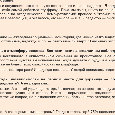
нование.
и ощущения, что это — уже все, всерьез и очень надолго. Я тогд
ля себя самой добавила эту фразу: “Пока мы живы, ничто не реш
равил на академическое: “Демократический процесс в Украине пр
евая революция, и оказалось, что мы оба — и я, и редактор — был
вание — ежегодный социальный мониторинг, где можно четко видет
 оптимизма, надежды и пр. — резко взмыли вверх. Я называю это 
сь в атмосферу реванша. Все-таки, какие аномалии вы наблюд
го негативного в общественном сознании не происходило. Все с
рос “Какие чувства вы испытываете, когда думаете о будущем Ук
же не будет. Тихо, спокойно, как на кладбище…
рос в полтора раза! И надежда возросла. У людей появилась надеж
годы независимости на первом месте для украинца — соб
с радовать? А не радовала…
жизни. А я — об украинце, который отвечает на вопрос, что он ду
енивают лучше, чем страны. И это — перманентная тенденция.
 тот же вопрос, но в отношении страны, большинство отвечают, что
. А как оценить жизнь страны? Глядя в телевизор? 75% населен