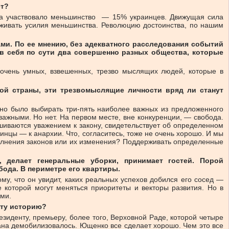
ет?
ва участвовало меньшинство — 15% украинцев. Движущая сила
рживать усилия меньшинства. Революцию достоинства, по нашим
ами. По ее мнению, без адекватного расследования событий
в себя по сути два совершенно разных общества, которые
 очень умных, взвешенных, трезво мыслящих людей, которые в
лой страны, эти трезвомыслящие личности вряд ли станут
но было выбирать три-пять наиболее важных из предложенного
 важными. Но нет. На первом месте, вне конкуренции, — свобода.
шиваются уважением к закону, свидетельствует об определенном
инцы — к анархии. Что, согласитесь, тоже не очень хорошо. И мы
полнения законов или их изменения? Поддерживать определенные
 делает генеральные уборки, принимает гостей. Порой
бода. В периметре его квартиры.
му, что он увидит, каких реальных успехов добился его сосед —
е которой могут меняться приоритеты и векторы развития. Но в
ами.
эту историю?
зиденту, премьеру, более того, Верховной Раде, которой четыре
дана демобилизовалось. Ющенко все сделает хорошо. Чем это все