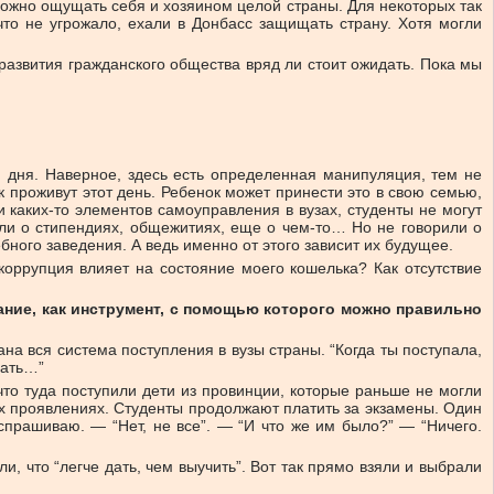
 можно ощущать себя и хозяином целой страны. Для некоторых так
то не угрожало, ехали в Донбасс защищать страну. Хотя могли
развития гражданского общества вряд ли стоит ожидать. Пока мы
и дня. Наверное, здесь есть определенная манипуляция, тем не
к проживут этот день. Ребенок может принести это в свою семью,
 каких-то элементов самоуправления в вузах, студенты не могут
ли о стипендиях, общежитиях, еще о чем-то… Но не говорили о
чебного заведения. А ведь именно от этого зависит их будущее.
 коррупция влияет на состояние моего кошелька? Как отсутствие
ание, как инструмент, с помощью которого можно правильно
 вся система поступления в вузы страны. “Когда ты поступала,
елать…”
что туда поступили дети из провинции, которые раньше не могли
ых проявлениях. Студенты продолжают платить за экзамены. Один
 спрашиваю. — “Нет, не все”. — “И что же им было?” — “Ничего.
ли, что “легче дать, чем выучить”. Вот так прямо взяли и выбрали