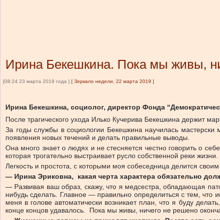
Ирина Бекешкина. Пока мы живы, н
[08:24 23 марта 2019 года ]
[
Зеркало недели, 22 марта 2019
]
Ирина Бекешкина, социолог, директор Фонда “Демократичес
После трагического ухода Илько Кучерива Бекешкина держит марк
За годы службы в социологии Бекешкина научилась мастерски 
появления новых течений и делать правильные выводы.
Она много знает о людях и не стесняется честно говорить о себ
которая трогательно выстраивает русло собственной реки жизни.
Легкость и простота, с которыми моя собеседница делится св
— Ирина Эриковна, какая черта характера обязательно долж
— Развивая ваш образ, скажу, что я медсестра, обладающая пато
нибудь сделать. Главное — правильно определиться с тем, что и
меня в голове автоматически возникает план, что я буду делать,
конце концов удавалось. Пока мы живы, ничего не решено оконч