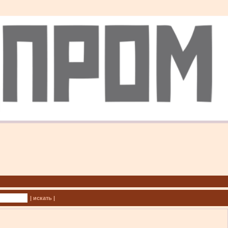
| искать |