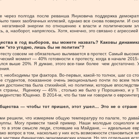
же через полгода после реванша Януковича поддержка демократ
было таких заоблачных иллюзий, однако все снова поверили. И сн
и негативной энергии по отношению к власти и политическим э
 а, наоборот, напряглось. Хотя, конечно, это связано с агрессие
ества в год выборов, вы можете назвать? Каковы динамика
ки “кто угодно, лишь бы не политик”?
отесту совсем не обязательно выливается в протест. Самый высокий
еский момент — 40% готовности к протесту, когда в начале 2015-
имался выше 20%. Я думаю, этого все-таки более чем достаточно.
ления.
ст, необходимы три фактора. Во-первых, какой-то толчок, шаг со с
 студентов, показанное очень эмоционально почти по всем тел
 достоинства была стихийной, но политики, которые впоследстви
я страны, Яценюку — 45% , столько же было у Порошенко, и у Т
езидентство Ющенко. В 2014-м, что бы там ни говорили о евроинте
бщества — чтобы тот пришел, этот ушел… Это не о стране в
ми решили, что измеряем общую температуру по палате, то давайт
руппы. Могу привести такой пример. Наши молодые социологи и
, то в этом смысле люди, стоявшие на Майдане, — идеальные ев
ко вопрос в том, насколько у них есть возможности становиться в
 частями финансово-экономических кланов. Но это отдельная ист