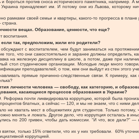
ь и бороться против сноса исторического памятника, например. А
 Украина принадлежит им. И потому они из Львова, которому нич
но рамками своей семьи и квартиры, какого-то прогресса в плане 
— страна.
ичности вещах. Образование, ценности, что еще?
от воспитания.
 если так, предположим, жили его родители?
 обсуждают с воспитателем, чем будут заниматься на протяжени
е того, что они самостоятельно и заранее должны определить, ка
авка на железную дисциплину в школе, а потом, даже при наличии
глый стол студенческие организации. Молодые люди много говори
лификации преподавателей; о том, кем они выйдут из стен этого у
танавливать прямые причинно-следственные связи. К примеру, как
елька?
тия личности человека — свободу, как категорию, и образов
дования, касающиеся процессов образования в Украине?
Реформа почти ликвидировала коррупцию, которой была пронизана
 процентов блатных, а сейчас — 120, и мы не знаем, что с ними д
ало не хватать мест в общежитиях для студентов. Только потому, 
ожно менять и ломать. Другое дело, что коррупция осталась в ин
улись по 200 гривен, чтобы дать комиссии. “И что, все дали?” —
 взятки, только 15% ответили, что их у них требовали. 60% уточни
инициативной коррупцией.