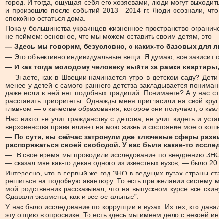
город. И тогда, ощущая себя его хозяевами, люди могут выходит
и произошло после событий 2013—2014 гг. Люди осознали, что
спокойно остаться дома.
Пока у большинства украинцев жизненное пространство ограниче
не поймем: основное, что мы можем оставить своим детям, это 
— Здесь мы говорим, безусловно, о каких-то базовых для л
— Это объективно индивидуальные вещи. Я думаю, все зависит 
— И как тогда молодому человеку выйти за рамки квартиры,
— Знаете, как в Швеции начинается утро в детском саду? Дети
менее у детей с самого раннего детства закладывается понимани
даже если в ней нет подобных традиций. Понимаете? А у нас ст
расставить приоритеты. Однажды меня пригласили на свой кру
главном — о качестве образования, которое они получают; о ква
Нас никто не учит гражданству с детства, не учит видеть и ус
верховенства права влияет на мою жизнь и состояние моего кош
— По сути, вы сейчас затронули две ключевые сферы разви
распоряжаться своей свободой. У вас были какие-то иссле
— В свое время мы проводили исследование по внедрению ЗНО. 
— сказал мне как-то декан одного из известных вузов, — было 20
Интересно, что в первый же год ЗНО в ведущих вузах страны ст
решиться на подобную авантюру. То есть при желании систему м
мой родственник рассказывал, что на выпускном курсе все скин
Сдавали экзамены, как и все остальные”.
У нас было исследование по коррупции в вузах. Из тех, кто давал
эту опцию в опроснике. То есть здесь мы имеем дело с некоей 