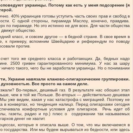
споведуют украинцы. Потому как есть у меня подозрение (я
 герой.
но. 40% украинцев готовы уступить часть своих прав и свобод в
ости. С одной стороны, пирамида Маслоу, конечно, правдива.
х по пирамиде. Но это истинно не для всех. Для части общества
и движут общество.
дний класс, и совсем другое — в бедной стране. В свое время в
йте, к примеру, вспомним Швейцарию и референдум по поводу
осовали против.
 счет того же среднего класса и работающих. Да, бедных надо
ине. 2500 гривен гарантированного минимума. У нас за шару
 ничего такого, чего бы не заработали украинцы. Но о понимании
ти, Украине навязали кланово-олигархические группировки.
 духовностью. Все просто на самом деле.
зжали? Во-первых, дешевый газ. В результате нас обошел этап
льше, чем в той же Польше. Во-вторых — действительно дешевая
 Мы уже видим, какая у нас катастрофа с миграцией. Поэтому не
ка в конвертах, но тенденция налицо. Перед олигархами сегодня
еспечивала комфортные условия для олигархов. Речь идет об
алы, газеты, радио и пр.) плюс о содержании так называемых
архов денег не хватит.
роцессах, которые я описала выше. О том, что мы включаемся в
 государства. Или мы будем вырываться из бедности, или здесь