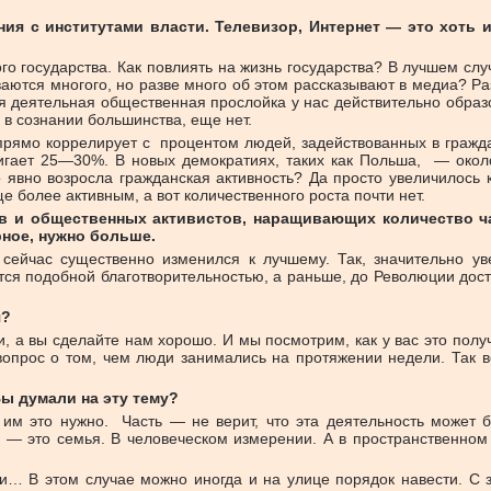
ния с институтами власти. Телевизор, Интернет — это хоть 
го государства. Как повлиять на жизнь государства? В лучшем слу
ются многого, но разве много об этом рассказывают в медиа? Раз
ая деятельная общественная прослойка у нас действительно обра
 в сознании большинства, еще нет.
 прямо коррелирует с процентом людей, задействованных в гражд
остигает 25—30%. В новых демократиях, таких как Польша, — о
 явно возросла гражданская активность? Да просто увеличилось 
е более активным, а вот количественного роста почти нет.
в и общественных активистов, наращивающих количество час
рное, нужно больше.
 сейчас существенно изменился к лучшему. Так, значительно у
я подобной благотворительностью, а раньше, до Революции достои
я?
, а вы сделайте нам хорошо. И мы посмотрим, как у вас это получ
 вопрос о том, чем люди занимались на протяжении недели. Так в
Вы думали на эту тему?
 им это нужно. Часть — не верит, что эта деятельность может
х — это семья. В человеческом измерении. А в пространственно
и… В этом случае можно иногда и на улице порядок навести. С 