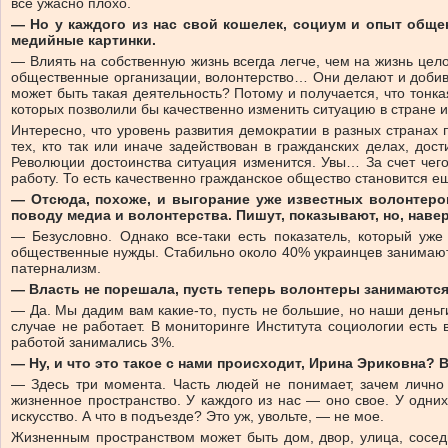
все ужасно плохо.
— Но у каждого из нас свой кошелек, социум и опыт обще
медийные картинки.
— Влиять на собственную жизнь всегда легче, чем на жизнь цело
общественные организации, волонтерство… Они делают и добива
может быть такая деятельность? Потому и получается, что тонк
которых позволили бы качественно изменить ситуацию в стране и
Интересно, что уровень развития демократии в разных странах
тех, кто так или иначе задействован в гражданских делах, д
Революции достоинства ситуация изменится. Увы… За счет чего
работу. То есть качественно гражданское общество становится ещ
— Отсюда, похоже, и выгорание уже известных волонтеро
поводу медиа и волонтерства. Пишут, показывают, но, наве
— Безусловно. Однако все-таки есть показатель, который уже
общественные нужды. Стабильно около 40% украинцев занимаютс
патернализм.
— Власть не порешала, пусть теперь волонтеры занимаютс
— Да. Мы дадим вам какие-то, пусть не большие, но наши деньги
случае не работает. В мониторинге Института социологии есть
работой занимались 3%.
— Ну, и что это такое с нами происходит, Ирина Эриковна? 
— Здесь три момента. Часть людей не понимает, зачем лично
жизненное пространство. У каждого из нас — оно свое. У одни
искусство. А что в подъезде? Это уж, увольте, — не мое.
Жизненным пространством может быть дом, двор, улица, сосед