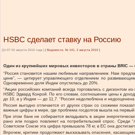
HSBC сделает ставку на Россию
[11:07 02 августа 2010 года ]
[
Ведомости, № 141, 2 августа 2010
]
Один из крупнейших мировых инвесторов в страны BRIC — 
“Россия становится нашим любимым направлением. Нам предлагаю
цене”, — цитирует управляющего отделением по развивающим
Одновременно доля Индии опустилась до 20%.
“Акции российских компаний всегда торговались с дисконтом из
HSBC Эдвард Конрой. По его словам, соотношение цены к доходам
до 10, а у Индии — до 11,7. “Россия недолюблена и недооценена
Россия выгодно отличается от других стран со схожими показ
важные цифры в мире, где проблема госдолгов вышла на первый
При этом банк не собирается вкладывать в акции энергетическ
рано или поздно повлияет на потребительский спрос. Среди “
Советском Союзе эта цифра превышала 78 кг, в ЕС она достигает 
Впрочем, критики продолжают высказывать опасения, касающиес