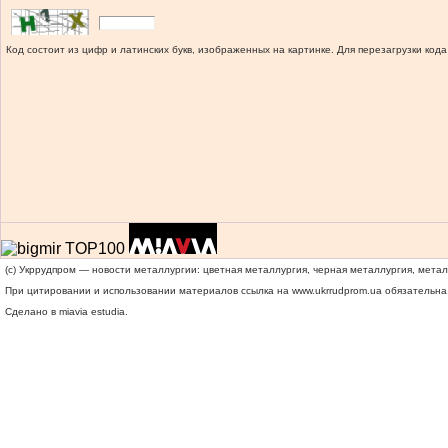
Код состоит из цифр и латинских букв, изображенных на картинке. Для перезагрузки кода
(c) Укррудпром — новости металлургии: цветная металлургия, черная металлургия, мета
При цитировании и использовании материалов ссылка на
www.ukrrudprom.ua
обязательна.
Сделано в miavia estudia.