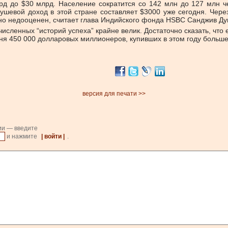
рд до $30 млрд. Население сократится со 142 млн до 127 млн че
ушевой доход в этой стране составляет $3000 уже сегодня. Через
зно недооценен, считает глава Индийского фонда HSBC Санджив Дуг
исленных “историй успеха” крайне велик. Достаточно сказать, что
годня 450 000 долларовых миллионеров, купивших в этом году боль
версия для печати >>
ии — введите
и нажмите
| войти |
.