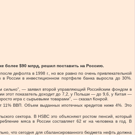
е более $90 млрд, решил поставить на Россию.
осле дефолта в 1998 г., но все равно по очень привлекательной
 в России в инвестиционном портфеле банка выросла до 30%.
шком сильно”, — заявил второй управляющий Российским фондом в
и этот показатель доходит до 7,2, у Польши — до 9,6, у Китая —
просто игра с сырьевыми товарами”, — сказал Конрой.
яет 11% ВВП. Объем выданных ипотечных кредитов ниже 4%. Это
льского сектора. В HSBC это объясняют ростом пенсий, который
ебление мяса в России составляет 62 кг на человека в год. В
льно, что сегодня для сбалансированного бюджета нефть должна