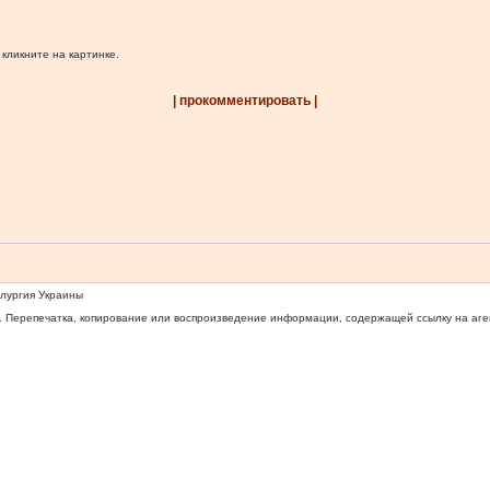
 кликните на картинке.
| прокомментировать |
ллургия Украины
 Перепечатка, копирование или воспроизведение информации, содержащей ссылку на агентс