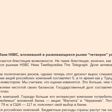
банк HSBC, вложивший в развивающиеся рынки “четверки” уж
тся блестящие возможности. Не такие блестящие, конечно, как п
ся рынкам HSBC Ника Тимберлейка The Telegraph. Доля активов
-за политических рисков, однако теперь этот дисконт вырос сли
 акций российских компаний составляет 5, в то время как у Турци
 инвестором. Мы считаем, что оценки изменятся. Это больше, чем 
ателями чистотой своих балансов. Государственный долг составл
 план.
их компаний. Гораздо больше его интересуют компании потребите
любимых” вложений банка — акции “Магнита” и “Черкизово”. Потр
79 кг, в США — 117 кг, поясняют свой выбор в банке.
я российских компаний. Бюджетные расходы страны растут так си