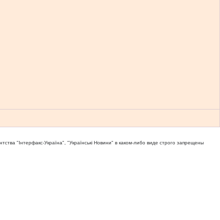
тва "Iнтерфакс-Україна", "Українськi Новини" в каком-либо виде строго запрещены