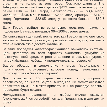
стран, и не только из зоны евро. Согласно данным The
Telegraph, японские банки держат $423 млн греческого долга,
банки США — $1,5 млрд, Великобритании — $3,4 млрд,
Испании — $540 млн, Италии — $2,35 млрд, Франции — $14,96
млрд, Германии — $22,65 млрд, у греческих банков — $62,8
млрд.
Если Греция выйдет из зоны евро, кредиторы также, по
подсчетам Баутера, потеряют 90—100% своего долга.
Он описывает сценарий: после того как Греция выпускает свою
валюту, из банков происходит резкий отток средств, так что в
стране невозможно достать наличные.
За этим последует катастрофа: “коллапс банковской системы,
цепь дефолтов во всех отраслях экономики, усугубление
неконкурентной среды и рост инфляции с реальной угрозой
гиперинфляции, глубокая и продолжительная рецессия”.
Баутер обещает в дополнение к этому “социальные и
политические потрясения”, которые поведут экономику и
политику страны “вниз по спирали”.
Для оставшихся 16 стран еврозоны в долгосрочной
перспективе, признает Баутер, выход Греции может оказаться
положительным, но может привести и к ее распаду: опасный
прецедент будет создан.
Немедленные последствия в любом случае окажутся
“экономической катастрофой” как для Греции, так и для других
стран.