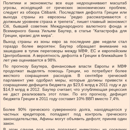
Политики и экономисты все еще недооценивают масштаб
угрозы, исходящий от греческих экономических проблем,
следует из обзора Citibank. Последствия дефолта Греции или
выхода страны из еврозоны “редко рассматриваются с
должным уровнем страха и трепета”, пишет главный экономист
Citi, бывший советник Международного валютного фонда и
Всемирного банка Уильям Баутер, в статье “Катастрофа для
Греции, кризис для мира”.
Выход страны из зоны евро за последние две недели стал
гораздо более вероятен: Баутер обращает внимание на
зашедшие в тупик переговоры между МВФ, ЕС и европейским
Центробанков. А вероятность дефолта в Греции в ближайшие 5
лет уже оценивается в 98%.
По прогнозу Баутера, финансовые власти Европы и МВФ
продолжат выделять помощь Греции, но потребуют более
жесткого сокращения расходов. В сентябре греческий
парламент уже одобрил меры, которые должны привести к
сокращению дефицита бюджета до $23,6 млрд в 2011 году и до
$14,9 млрд в 2012. Баутер считает, что углубляющая рецессия
не даст реализовать этот план. По его прогнозу, дефицит
бюджета Греции в 2011 году составит 10% ВВП вместо 7,4%.
Более 90% греческого суверенного долга, находящегося у
частных кредиторов, попадают под контроль греческого
законодательства, Афины могут объявить дефолт, приняв один
закон.
В этом случае под удар попадают инвесторы из соседних