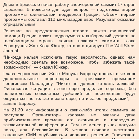
Днем в Брюсселе начал работу внеочередной саммит 17 стран
Еврозоны. В повестке дня один вопрос — подготовка второй
программы финансовой поддержки Греции. Объем первой
программы составил 110 миллиардов евро. Результат оказался
отрицательным.
Решение по предоставлению второго пакета финансовой
помощи Греции может подразумевать выборочный дефолт по
гособлигациям страны, заявил накануне саммита глава
Еврогруппы Жан-Клод Юнкер, которого цитирует The Wall Street
Journal.
“Никогда нельзя исключать такую вероятность, однако нам
необходимо сделать все возможное, чтобы избежать такой
возможности”, — сказал Юнкер.
Глава Еврокомиссии Жозе Мануэл Баррозу провел в четверг
дополнительные переговоры с греческим премьером
Георгиосом Папандреу. “Никто не должен строить иллюзий.
Финансовая ситуация в зоне евро предельно серьезна, без
решительных совместных действий ее последствия будут
ощущаться не только в зоне евро, но и за ее пределами”, —
заявил Баррозу.
На 21.30 мск информации о каких-либо итогах саммита не
поступало. Организаторы форума не указали даже
приблизительного времени его окончания и проведения
заключительной конференции. Тем не менее рынок получил
повод для беспокойства. В четверг вечером некоторые
западные СМИ опубликовали черновик решения “греческого