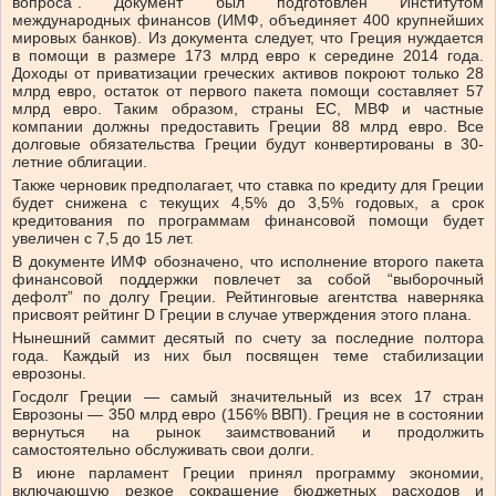
вопроса”. Документ был подготовлен Институтом
международных финансов (ИМФ, объединяет 400 крупнейших
мировых банков). Из документа следует, что Греция нуждается
в помощи в размере 173 млрд евро к середине 2014 года.
Доходы от приватизации греческих активов покроют только 28
млрд евро, остаток от первого пакета помощи составляет 57
млрд евро. Таким образом, страны ЕС, МВФ и частные
компании должны предоставить Греции 88 млрд евро. Все
долговые обязательства Греции будут конвертированы в 30-
летние облигации.
Также черновик предполагает, что ставка по кредиту для Греции
будет снижена с текущих 4,5% до 3,5% годовых, а срок
кредитования по программам финансовой помощи будет
увеличен с 7,5 до 15 лет.
В документе ИМФ обозначено, что исполнение второго пакета
финансовой поддержки повлечет за собой “выборочный
дефолт” по долгу Греции. Рейтинговые агентства наверняка
присвоят рейтинг D Греции в случае утверждения этого плана.
Нынешний саммит десятый по счету за последние полтора
года. Каждый из них был посвящен теме стабилизации
еврозоны.
Госдолг Греции — самый значительный из всех 17 стран
Еврозоны — 350 млрд евро (156% ВВП). Греция не в состоянии
вернуться на рынок заимствований и продолжить
самостоятельно обслуживать свои долги.
В июне парламент Греции принял программу экономии,
включающую резкое сокращение бюджетных расходов и