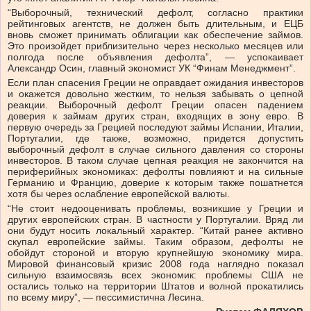
“Выборочный, технический дефолт, согласно практики
рейтинговых агентств, не должен быть длительным, и ЕЦБ
вновь сможет принимать облигации как обеспечение займов.
Это произойдет приблизительно через несколько месяцев или
полгода после объявления дефолта”, — успокаивает
Александр Осин, главный экономист УК “Финам Менеджмент”.
Если план спасения Греции не оправдает ожидания инвесторов
и окажется довольно жестким, то нельзя забывать о цепной
реакции. Выборочный дефолт Греции опасен падением
доверия к займам других стран, входящих в зону евро. В
первую очередь за Грецией последуют займы Испании, Италии,
Португалии, где также, возможно, придется допустить
выборочный дефолт в случае сильного давления со стороны
инвесторов. В таком случае цепная реакция не закончится на
периферийных экономиках: дефолты повлияют и на сильные
Германию и Францию, доверие к которым также пошатнется
хотя бы через ослабление европейской валюты.
“Не стоит недооценивать проблемы, возникшие у Греции и
других европейских стран. В частности у Португалии. Вряд ли
они будут носить локальный характер. “Китай ранее активно
скупал европейские займы. Таким образом, дефолты не
обойдут стороной и вторую крупнейшую экономику мира.
Мировой финансовый кризис 2008 года наглядно показал
сильную взаимосвязь всех экономик: проблемы США не
остались только на территории Штатов и волной прокатились
по всему миру”, — пессимистична Лесина.