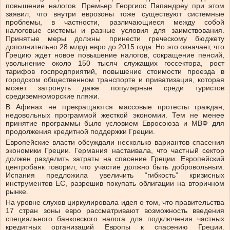
повышение налогов. Премьер Георгиос Папандреу при этом
заявил, что внутри еврозоны тоже существуют системные
проблемы, в частности, различающиеся между собой
налоговые системы и разные условия для заимствования.
Принятые меры должны принести греческому бюджету
дополнительно 28 млрд евро до 2015 года. Но это означает, что
Грецию ждет новое повышение налогов, сокращение пенсий,
увольнение около 150 тысяч служащих госсектора, рост
тарифов госпредприятий, повышение стоимости проезда в
городском общественном транспорте и приватизация, которая
может затронуть даже популярные среди туристов
средиземноморские пляжи.
В Афинах не прекращаются массовые протесты граждан,
недовольных программой жесткой экономии. Тем не менее
принятие программы было условием Евросоюза и МВФ для
продолжения кредитной поддержки Греции.
Европейские власти обсуждали несколько вариантов спасения
экономики Греции. Германия настаивала, что частный сектор
должен разделить затраты на спасение Греции. Европейский
центробанк говорил, что участие должно быть добровольным.
Испания предложила увеличить “гибкость” кризисных
инструментов ЕС, разрешив покупать облигации на вторичном
рынке.
На уровне слухов циркулировала идея о том, что правительства
17 стран зоны евро рассматривают возможность введения
специального банковского налога для подключения частных
кредитных организаций Европы к спасению Греции.