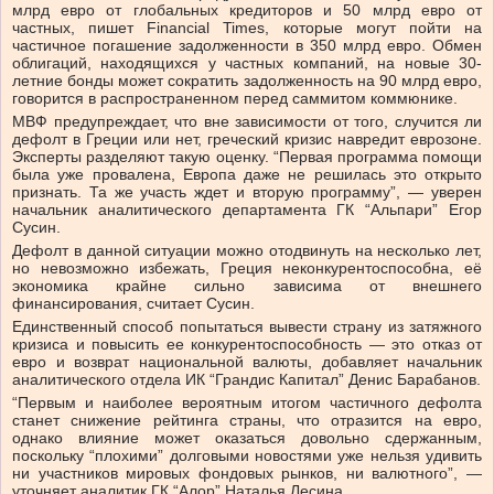
млрд евро от глобальных кредиторов и 50 млрд евро от
частных, пишет Financial Times, которые могут пойти на
частичное погашение задолженности в 350 млрд евро. Обмен
облигаций, находящихся у частных компаний, на новые 30-
летние бонды может сократить задолженность на 90 млрд евро,
говорится в распространенном перед саммитом коммюнике.
МВФ предупреждает, что вне зависимости от того, случится ли
дефолт в Греции или нет, греческий кризис навредит еврозоне.
Эксперты разделяют такую оценку. “Первая программа помощи
была уже провалена, Европа даже не решилась это открыто
признать. Та же участь ждет и вторую программу”, — уверен
начальник аналитического департамента ГК “Альпари” Егор
Сусин.
Дефолт в данной ситуации можно отодвинуть на несколько лет,
но невозможно избежать, Греция неконкурентоспособна, её
экономика крайне сильно зависима от внешнего
финансирования, считает Сусин.
Единственный способ попытаться вывести страну из затяжного
кризиса и повысить ее конкурентоспособность — это отказ от
евро и возврат национальной валюты, добавляет начальник
аналитического отдела ИК “Грандис Капитал” Денис Барабанов.
“Первым и наиболее вероятным итогом частичного дефолта
станет снижение рейтинга страны, что отразится на евро,
однако влияние может оказаться довольно сдержанным,
поскольку “плохими” долговыми новостями уже нельзя удивить
ни участников мировых фондовых рынков, ни валютного”, —
уточняет аналитик ГК “Алор” Наталья Лесина.