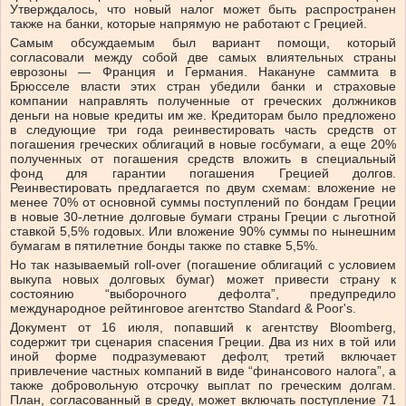
Утверждалось, что новый налог может быть распространен
также на банки, которые напрямую не работают с Грецией.
Самым обсуждаемым был вариант помощи, который
согласовали между собой две самых влиятельных страны
еврозоны — Франция и Германия. Накануне саммита в
Брюсселе власти этих стран убедили банки и страховые
компании направлять полученные от греческих должников
деньги на новые кредиты им же. Кредиторам было предложено
в следующие три года реинвестировать часть средств от
погашения греческих облигаций в новые госбумаги, а еще 20%
полученных от погашения средств вложить в специальный
фонд для гарантии погашения Грецией долгов.
Реинвестировать предлагается по двум схемам: вложение не
менее 70% от основной суммы поступлений по бондам Греции
в новые 30-летние долговые бумаги страны Греции с льготной
ставкой 5,5% годовых. Или вложение 90% суммы по нынешним
бумагам в пятилетние бонды также по ставке 5,5%.
Но так называемый roll-over (погашение облигаций с условием
выкупа новых долговых бумаг) может привести страну к
состоянию “выборочного дефолта”, предупредило
международное рейтинговое агентство Standard & Poor's.
Документ от 16 июля, попавший к агентству Bloomberg,
содержит три сценария спасения Греции. Два из них в той или
иной форме подразумевают дефолт, третий включает
привлечение частных компаний в виде “финансового налога”, а
также добровольную отсрочку выплат по греческим долгам.
План, согласованный в среду, может включать поступление 71