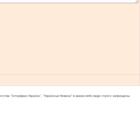
тва "Iнтерфакс-Україна", "Українськi Новини" в каком-либо виде строго запрещены