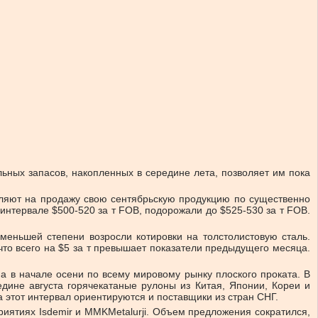
ьных запасов, накопленных в середине лета, позволяет им пока
авляют на продажу свою сентябрьскую продукцию по существенно
интервале $500-520 за т FOB, подорожали до $525-530 за т FOB.
меньшей степени возросли котировки на толстолистовую сталь.
что всего на $5 за т превышает показатели предыдущего месяца.
а в начале осени по всему мировому рынку плоского проката. В
едине августа горячекатаные рулоны из Китая, Японии, Кореи и
 этот интервал ориентируются и поставщики из стран СНГ.
риятиях Isdemir и MMKMetalurji. Объем предложения сократился,