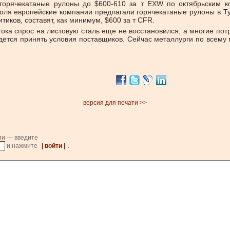
 горячекатаные рулоны до $600-610 за т EXW по октябрьским к
юля европейские компании предлагали горячекатаные рулоны в Тур
тиков, составят, как минимум, $600 за т CFR.
остока спрос на листовую сталь еще не восстановился, а многие п
дется принять условия поставщиков. Сейчас металлурги по всему
версия для печати >>
ии — введите
и нажмите
| войти |
.