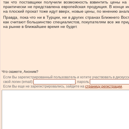
так что поставщики получили возможность взвинтить цены на
практически не представлена европейская продукция. В конце и
на плоский прокат тоже идут вверх, новые цены, по мнению анали
Правда, пока что ни в Турции, ни в других странах Ближнего В
как считают большинство специалистов, покупателям все же при
на рынке в ближайшее время не будет.
Что скажете, Аноним?
Если Вы зарегистрированный пользователь и хотите участвовать в дискусс
свой логин (email)
, пароль
Если Вы еще не зарегистрировались, зайдите на
страницу регистрации
.