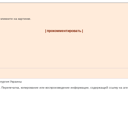
 кликните на картинке.
| прокомментировать |
ллургия Украины
 Перепечатка, копирование или воспроизведение информации, содержащей ссылку на агентс