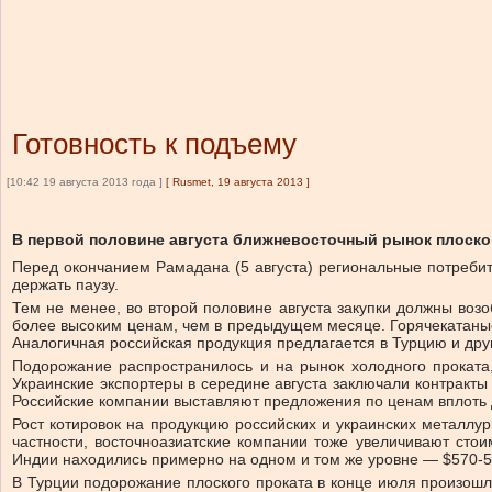
Готовность к подъему
[10:42 19 августа 2013 года ]
[
Rusmet, 19 августа 2013
]
В первой половине августа ближневосточный рынок плоског
Перед окончанием Рамадана (5 августа) региональные потребит
держать паузу.
Тем не менее, во второй половине августа закупки должны воз
более высоким ценам, чем в предыдущем месяце. Горячекатаные 
Аналогичная российская продукция предлагается в Турцию и друг
Подорожание распространилось и на рынок холодного проката,
Украинские экспортеры в середине августа заключали контракты
Российские компании выставляют предложения по ценам вплоть до
Рост котировок на продукцию российских и украинских металлу
частности, восточноазиатские компании тоже увеличивают стои
Индии находились примерно на одном и том же уровне — $570-590
В Турции подорожание плоского проката в конце июля произошло