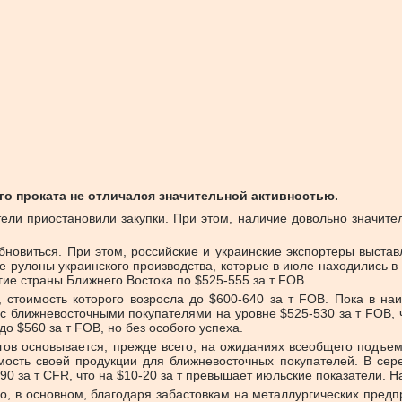
о проката не отличался значительной активностью.
ели приостановили закупки. При этом, наличие довольно значител
обновиться. При этом, российские и украинские экспортеры выст
рулоны украинского производства, которые в июле находились в 
ие страны Ближнего Востока по $525-555 за т FOB.
 стоимость которого возросла до $600-640 за т FOB. Пока в наи
 с ближневосточными покупателями на уровне $525-530 за т FOB, 
 $560 за т FOB, но без особого успеха.
ргов основывается, прежде всего, на ожиданиях всеобщего подъем
мость своей продукции для ближневосточных покупателей. В сер
 за т CFR, что на $10-20 за т превышает июльские показатели. На
, в основном, благодаря забастовкам на металлургических предп