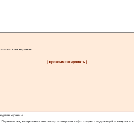
 кликните на картинке.
| прокомментировать |
ллургия Украины
 Перепечатка, копирование или воспроизведение информации, содержащей ссылку на агентс