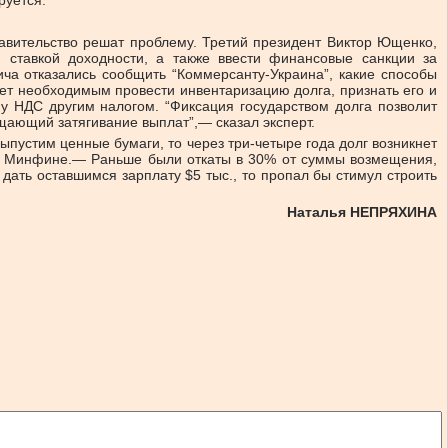
руется.
равительство решат проблему. Третий президент Виктор Ющенко,
ставкой доходности, а также ввести финансовые санкции за
ча отказались сообщить “Коммерсанту-Украина”, какие способы
т необходимым провести инвентаризацию долга, признать его и
у НДС другим налогом. “Фиксация государством долга позволит
ащающий затягивание выплат”,— сказал эксперт.
пустим ценные бумаги, то через три-четыре года долг возникнет
к в Минфине.— Раньше были откаты в 30% от суммы возмещения,
 дать оставшимся зарплату $5 тыс., то пропал бы стимул строить
Наталья НЕПРЯХИНА