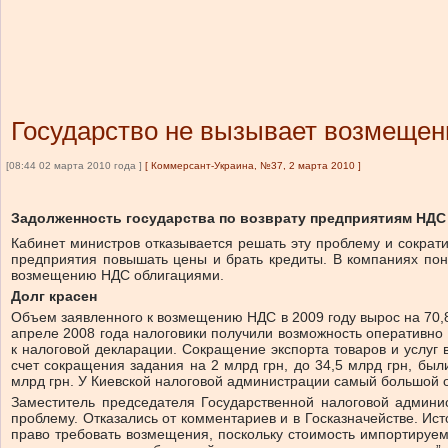
Государство не вызывает возмещен
[08:44 02 марта 2010 года ]
[
Коммерсант-Украина, №37, 2 марта 2010
]
Задолженность государства по возврату предприятиям НДС 
Кабинет министров отказывается решать эту проблему и сокра
предприятия повышать цены и брать кредиты. В компаниях пони
возмещению НДС облигациями.
Долг красен
Объем заявленного к возмещению НДС в 2009 году вырос на 70,8%
апреле 2008 года налоговики получили возможность оперативн
к налоговой декларации. Сокращение экспорта товаров и услуг 
счет сокращения задания на 2 млрд грн, до 34,5 млрд грн, бы
млрд грн. У Киевской налоговой администрации самый большой 
Заместитель председателя Государственной налоговой админ
проблему. Отказались от комментариев и в Госказначействе. Ис
право требовать возмещения, поскольку стоимость импортируем