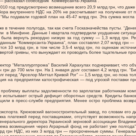
,— рассказал собеседник “Коммерсанта-Украина”.
2010 год предусмотрено возмещение всего 20,9 млрд грн, что даж
бора внутреннего НДС на 20% не рассчитывает на получение от 
 “Мы подавали годовой план на 45-47 млрд грн. Эта сумма могла 
 течение полугода, так как счета Госказначейства пусты. “Дене
нили в Минфине. Данные I квартала подтвердили ухудшение ситуац
 была вернуть рекордно низкую за год сумму — 1,3 млрд грн. 
данным “Коммерсанта-Украина”, план составлял 2,07 млрд грн — 
ются 10 млрд грн, в том числе 3,5-4 млрд грн, по оценкам исто
вертой гривны, что вынуждает их проводить более тщательные про
ректор “Металлургпрома” Василий Харахулах подчеркивает, что о
рн до 700 млн грн. На 1 января долг составил 4,2 млрд грн. “Б
г перед “Арселор Миттал Кривой Рог” — 1,5 млрд грн, но пока то
ция на предприятии катострофическая — под угрозой поставки прод
 проблему выплаты задолженности по зарплатам работникам компа
е испытывает острый дефицит оборотных средств. Кредиты банков
бщили в пресс-службе предприятия. Менее остро проблема возвр
спорта. Крюковский вагоностроительный завод, по словам его д
ржка платежей перед поставщиками, отсутствует возможность нап
 генерального директора Украинской зерновой ассоциации Владим
Схема возмещения через Аграрный фонд не работает уже полгода”
рд грн НДС, из них 3 млрд грн — просроченные суммы. Генераль