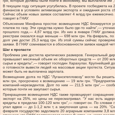
грн, которые должны были пойти в экономику, мы выплатили им”
В текущем году ситуация усугубилась. В проекте госбюджета на 
финансов в условиях активизации экспорта и ожидания роста с
Сейчас объем новых заявок составляет 4 млрд грн ежемесячно.
говорят в ГНАУ.
Объяснение Минфина простое: возмещение НДС блокируется уже в
платеж по газу. Эти средства нужно было где-то найти”,— уточ
прошлого года,— 4,87 млрд грн. Из них в январе ГНАУ должна
реестрам оказался еще меньше — 698 млн грн. На февраль, по 
долг уже достиг 25,3 млрд грн. Из этой суммы сейчас проверя
заявки. В ГНАУ сомневаются в обоснованности заявок каждой чет
Шаг к пропасти
Проблема уже достигла критических размеров. Генеральный ди
превышает месячный объем их оборотных средств — от 200 млн г
сырье и кредиты”,— говорит господин Харахулах. Крупнейший дол
о готовности вывести людей на массовые акции протеста. Ситуа
может быть не выплачена зарплата.
Возмещение долга по НДС “Лугансктепловозу” могло бы решить
млн грн, просрочено к возмещению — 19 млн грн. “Предприяти
компаний-нерезидентов. Долг по ним — 211,5 млн грн”,— соо
которые почти не закупают сырья.
Прекращение возмещения НДС также провоцирует сокращение эк
экспорт на 25%, но цены не пересматривал. “У нас есть заде
кредиты в пределах 100-120 млн грн”,— говорит он. По словам
упал вдвое — до 1-1,2 млн т, а закупочная цена — на 20%. “
февраля государство задолжало 20 аграрным компаниям 3,8 мл