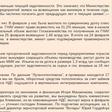
е меньше текущей задолженности. Это означает, что Министерство
предприятий заявок на возмещение как минимум в течение года.
бы частично погасить долг предыдущих лет и текущие заявки”,—
г нет. В феврале у нас была выплата по суверенному долгу плюс
ии. ГНАУ имеет право возместить на 31,2% меньше, чем в начале
Реальный объем выплат Госказначейства по полученным из ГНАУ
на 25 февраля возмещено 1,46 млрд грн. В итоге на 24 февраля
чника в министерстве, имеют шанс подтверждения правомерности
верки.
бъем просроченной задолженности перед предприятиями отрасли
изнес вынужден сокращать объемы производства, растут долги за
лько ММК им. Ильича из-за долга в размере 1,3 млрд грн сообщил
укции, растет задолженность за сырье и газ, впервые за 18 лет
нии. По данным “Лугансктепловоза”, в проверках находится 17
 мы не брали, оборотные средства пополнялись за счет займов
ата НДС ощущается в вертикально интегрированных компаниях,
иректора по экономике и финансам Игоря Манаенкова, сократил
равлять средства на развитие, мы вынуждены брать ежемесячно
ира Клименко, из-за невозмещения НДС экспорт зерна в феврале
,— уточнил господин Клименко. По подсчетам ассоциации, на 1
ный директор зерноторговой компании “Волары” Юрий Гордейчук