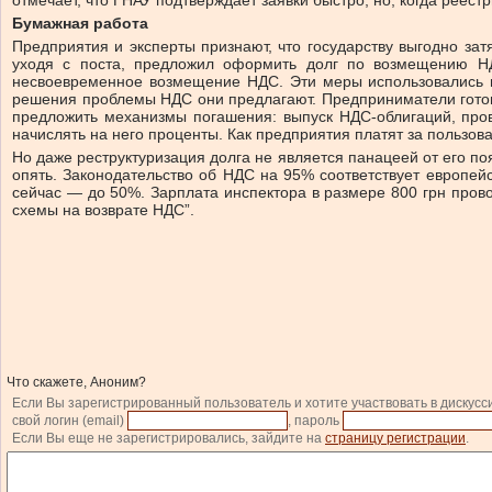
отмечает, что ГНАУ подтверждает заявки быстро, но, когда реест
Бумажная работа
Предприятия и эксперты признают, что государству выгодно за
уходя с поста, предложил оформить долг по возмещению НД
несвоевременное возмещение НДС. Эти меры использовались в 
решения проблемы НДС они предлагают. Предприниматели готов
предложить механизмы погашения: выпуск НДС-облигаций, пров
начислять на него проценты. Как предприятия платят за пользов
Но даже реструктуризация долга не является панацеей от его п
опять. Законодательство об НДС на 95% соответствует европе
сейчас — до 50%. Зарплата инспектора в размере 800 грн провоц
схемы на возврате НДС”.
Что скажете, Аноним?
Если Вы зарегистрированный пользователь и хотите участвовать в дискусс
свой логин (email)
, пароль
Если Вы еще не зарегистрировались, зайдите на
страницу регистрации
.