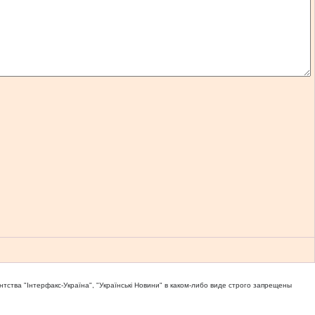
тва "Iнтерфакс-Україна", "Українськi Новини" в каком-либо виде строго запрещены