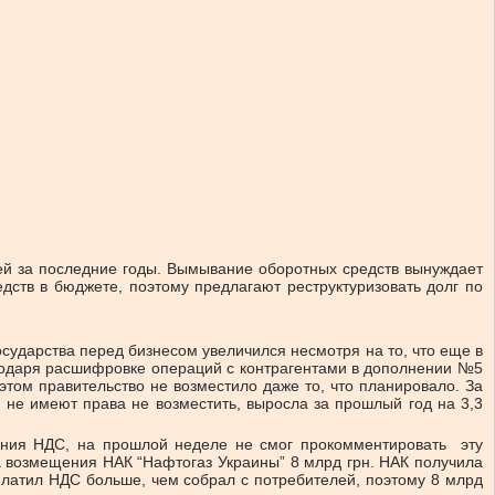
ей за последние годы. Вымывание оборотных средств вынуждает
дств в бюджете, поэтому предлагают реструктуризовать долг по
осударства перед бизнесом увеличился несмотря на то, что еще в
годаря расшифровке операций с контрагентами в дополнении №5
этом правительство не возместило даже то, что планировало. За
 не имеют права не возместить, выросла за прошлый год на 3,3
ения НДС, на прошлой неделе не смог прокомментировать эту
за возмещения НАК “Нафтогаз Украины” 8 млрд грн. НАК получила
платил НДС больше, чем собрал с потребителей, поэтому 8 млрд