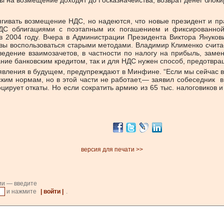
ры на возмещение доходят до Госказначейства, возврат денег блоки
тягивать возмещение НДС, но надеются, что новые президент и п
С облигациями с поэтапным их погашением и фиксированной 
2004 году. Вчера в Администрации Президента Виктора Янукови
ы воспользоваться старыми методами. Владимир Клименко считае
едение взаимозачетов, в частности по налогу на прибыль, замен
ание банковским кредитом, так и для НДС нужен способ, предотвр
оявления в будущем, предупреждают в Минфине. “Если мы сейчас вы
йским нормам, но в этой части не работает,— заявил собеседни
ирует откаты. Но если сократить армию из 65 тыс. налоговиков и
версия для печати >>
ии — введите
и нажмите
| войти |
.