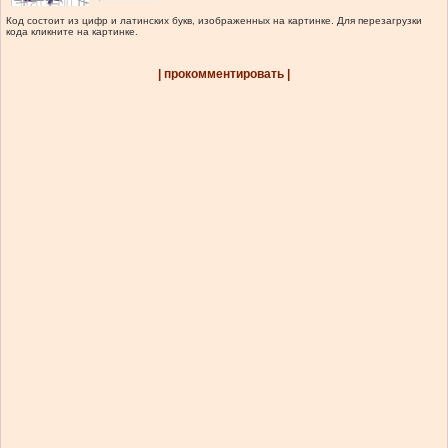
Код состоит из цифр и латинских букв, изображенных на картинке. Для перезагрузки
кода кликните на картинке.
| прокомментировать |