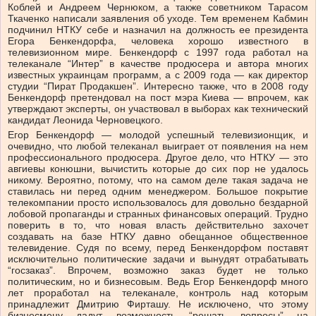
Коблей и Андреем Чернюком, а также советником Тарасом
Ткаченко написали заявления об уходе. Тем временем Кабмин
подчинил НТКУ себе и назначил на должность ее президента
Егора Бенкендорфа, человека хорошо известного в
телевизионном мире. Бенкендорф с 1997 года работал на
телеканале “Интер” в качестве продюсера и автора многих
известных украинцам программ, а с 2009 года — как директор
студии “Пират Продакшен”. Интересно также, что в 2008 году
Бенкендорф претендовал на пост мэра Киева — впрочем, как
утверждают эксперты, он участвовал в выборах как технический
кандидат Леонида Черновецкого.
Егор Бенкендорф — молодой успешный телевизионщик, и
очевидно, что любой телеканал выиграет от появления на нем
профессионального продюсера. Другое дело, что НТКУ — это
авгиевы конюшни, вычистить которые до сих пор не удалось
никому. Вероятно, потому, что на самом деле такая задача не
ставилась ни перед одним менеджером. Большое покрытие
телекомпании просто использовалось для довольно бездарной
лобовой пропаганды и странных финансовых операций. Трудно
поверить в то, что новая власть действительно захочет
создавать на базе НТКУ давно обещанное общественное
телевидение. Судя по всему, перед Бенкендорфом поставят
исключительно политические задачи и вынудят отрабатывать
“госзаказ”. Впрочем, возможно заказ будет не только
политическим, но и бизнесовым. Ведь Егор Бенкендорф много
лет проработал на телеканале, контроль над которым
принадлежит Дмитрию Фирташу. Не исключено, что этому
бизнесмену дадут возможность “решать вопросы” на