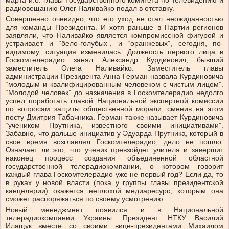
марта и.о. главы Государственного комитета по телевидению и
радиовещанию Олег Наливайко подал в отставку.
Совершенно очевидно, что его уход не стал неожиданностью
для команды Президента. И хотя раньше в Партии регионов
заявляли, что Наливайко является компромиссной фигурой и
устраивает и “бело-голубых”, и “оранжевых”, сегодня, по-
видимому, ситуация изменилась. Должность первого лица в
Госкомтелерадио занял Александр Курдинович, бывший
заместитель Олега Наливайко. Заместитель главы
администрации Президента Анна Герман назвала Курдиновича
“молодым и квалифицированным человеком с чистым лицом”.
“Молодой человек” до назначения в Госкомтелерадио недолго
успел поработать главой Национальной экспертной комиссии
по вопросам защиты общественной морали, сменив на этом
посту Дмитрия Табачника. Герман также называет Курдиновича
“учеником Прутника, известного своими инициативами”.
Забавно, что дальше инициатив у Эдуарда Прутника, который в
свое время возглавлял Госкомтелерадио, дело не пошло.
Означает ли это, что ученик превзойдет учителя и завершит
наконец процесс создания объединенной областной
государственной телерадиокомпании, о котором говорит
каждый глава Госкомтелерадио уже не первый год? Если да, то
в руках у новой власти (пока у группы главы президентской
канцелярии) окажется неплохой медиаресурс, которым она
сможет распоряжаться по своему усмотрению.
Новый менеджмент появился и в Национальной
телерадиокомпании Украины. Президент НТКУ Василий
Илащук вместе со своими вице-президентами Михаилом