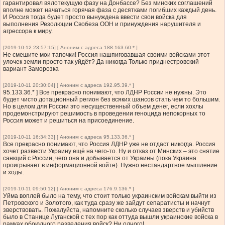
гарантировал вялотекущую фазу на Донбассе? Без минских соглашений
вполне может начаться горячая фаза с десятками погибших каждый день.
И Россия тогда будет просто вынуждена ввести свои войска для
выполнения Резолюции Свобеза ООН и принуждения нарушителя и
агрессора к миру.
[2019-10-12 23:57:15] [ Аноним с адреса 188.163.60.* ]
Не смешите мои тапочки! Россия нашпиговавшая своими войсками этот
улочек земли просто так уйдёт? Да никогда Только приднестровский
вариант Заморозка
[2019-10-11 20:30:04] [ Аноним с адреса 192.95.39.* ]
95.133.36.* ] Все прекрасно понимают, что ЛДНР России не нужны. Это
будет чисто дотационный регион без всяких шансов стать чем то большим.
Но в целом для России это несущественный объем денег, если хохлы
продемонстрируют решимость в проведении геноцида непокорных то
Россия может и решиться на присоединение.
[2019-10-11 16:34:33] [ Аноним с адреса 95.133.36.* ]
Все прекрасно понимают, что Россия ЛДНР уже не отдаст никогда. Россия
хочет развести Украину ещё на чего-то. Ну и отказ от Минских – это снятие
санкций с России, чего она и добывается от Украины (пока Украина
проигрывает в информационной войте). Нужно нестандартное мышление
и ходы.
[2019-10-11 09:50:12] [ Аноним с адреса 176.9.136.* ]
Уйма воплей было на тему, что стоит только украинским войскам выйти из
Петровского и Золотого, как туда сразу же зайдут сепаратисты и начнут
зверствовать. Пожалуйста, напомните сколько случаев зверств и убийств
было в Станице Луганской с тех пор как оттуда вышли украинские войска в
рамках обоюдного разведения войск? Ни одного!