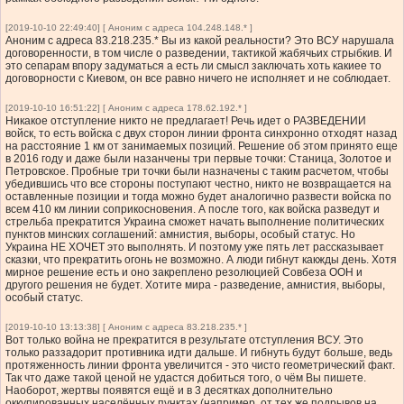
[2019-10-10 22:49:40] [ Аноним с адреса 104.248.148.* ]
Аноним с адреса 83.218.235.* Вы из какой реальности? Это ВСУ нарушала
договоренности, в том числе о разведении, тактикой жабячьих стрыбкив. И
это сепарам впору задуматься а есть ли смысл заключать хоть какиее то
договорности с Киевом, он все равно ничего не исполняет и не соблюдает.
[2019-10-10 16:51:22] [ Аноним с адреса 178.62.192.* ]
Никакое отступление никто не предлагает! Речь идет о РАЗВЕДЕНИИ
войск, то есть войска с двух сторон линии фронта синхронно отходят назад
на расстояние 1 км от занимаемых позиций. Решение об этом принято еще
в 2016 году и даже были назанчены три первые точки: Станица, Золотое и
Петровское. Пробные три точки были назначены с таким расчетом, чтобы
убедившись что все стороны поступают честно, никто не возвращается на
оставленные позиции и тогда можно будет аналогично развести войска по
всем 410 км линии соприкосновения. А после того, как войска разведут и
стрельба прекратится Украина сможет начать выполнение политических
пунктов минских соглашений: амнистия, выборы, особый статус. Но
Украина НЕ ХОЧЕТ это выполнять. И поэтому уже пять лет рассказывает
сказки, что прекратить огонь не возможно. А люди гибнут какжды день. Хотя
мирное решение есть и оно закреплено резолюцией Совбеза ООН и
другого решения не будет. Хотите мира - разведение, амнистия, выборы,
особый статус.
[2019-10-10 13:13:38] [ Аноним с адреса 83.218.235.* ]
Вот только война не прекратится в результате отступления ВСУ. Это
только раззадорит противника идти дальше. И гибнуть будут больше, ведь
протяженность линии фронта увеличится - это чисто геометрический факт.
Так что даже такой ценой не удастся добиться того, о чём Вы пишете.
Наоборот, жертвы появятся ещё и в 3 десятках дополнительно
оккупированных населённых пунктах (например, от тех же подрывов на