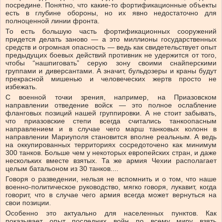
посредине. Понятно, что какие-то фортификационные объекты
есть в глубине обороны, но их явно недостаточно для
полноценной линии фронта.
То есть большую часть фортификационных сооружений
придется делать заново — а это миллионы государственных
средств и огромная опасность — ведь как свидетельствует опыт
предыдущих боевых действий противник не удержится от того,
чтобы “нашпиговать” серую зону своими снайперскими
группами и диверсантами. А значит, бульдозеры и краны будут
прекрасной мишенью и человеческих жертв просто не
избежать.
С военной точки зрения, например, на Приазовском
направлении отведение войск — это полное ослабление
фланговых позиций нашей группировки. А не стоит забывать,
что приазовские степи всегда считались танкоопасным
направлением и в случае чего марш танковых колонн в
направлении Мариуполя становится вполне реальным. А ведь
на оккупированных территориях сосредоточено как минимум
300 танков. Больше чем у некоторых европейских стран, и даже
нескольких вместе взятых. Та же армия Чехии располагает
целым батальоном из 30 танков....
Говоря о разведении, нельзя не вспомнить и о том, что наше
военно-политическое руководство, мягко говоря, лукавит, когда
говорит, что в случае чего армия всегда может вернуться на
свои позиции.
Особенно это актуально для населенных пунктов. Как
показывает опыт последних войн по всему миру взять