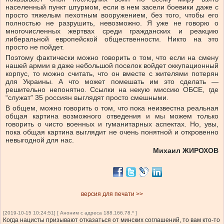
населенный пункт штурмом, если в нем засели боевики даже с
просто тяжелым пехотным вооружением, без того, чтобы его
полностью не разрушить, невозможно. Я уже не говорю о
многочисленных жертвах среди гражданских и реакцию
либеральной европейской общественности. Никто на это
просто не пойдет.
Поэтому фактически можно говорить о том, что если на смену
нашей армии в даже небольшой поселок войдет оккупационный
корпус, то можно считать, что он вместе с жителями потерян
для Украины. А что может помешать им это сделать —
решительно непонятно. Ссылки на некую миссию ОБСЕ, где
“служат” 35 россиян выглядят просто смешными.
В общем, можно говорить о том, что пока неизвестна реальная
общая картина возможного отведения и мы можем только
говорить о чисто военных и гуманитарных аспектах. Но, увы,
пока общая картина выглядит не очень понятной и откровенно
невыгодной для нас.
Михаил ЖИРОХОВ
версия для печати >>
[2019-10-15 10:24:51] [ Аноним с адреса 188.166.78.* ]
Когда нацисты призывают отказаться от минских соглашений, то вам кто-то