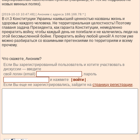
новых минных полях).
[2019-10-10 10:47:48] [ Аноним с адреса 188.166.78.* ]
В ст.3 Конституции Украины наивысшей ценностью названы жизнь и
здоровье каждого человека. Не территориальная целостность! Поэтому
главаня задача Президента, как гаранта Конституции, немедленно
прекратить войну, чтобы каждый день не погибали и не калечились люди на
этой бессмысленной бойне. Прекратить войну любой ценой! А потом уже
можно разбираться со взаимными претензиями по территориям и всему
прочему.
Что скажете, Аноним?
Если Вы зарегистрированный пользователь и хотите участвовать в
дискуссии — введите
свой логин (email)
, пароль
и нажмите
| войти |
.
Если Вы еще не зарегистрировались, зайдите на
страницу регистрации
.