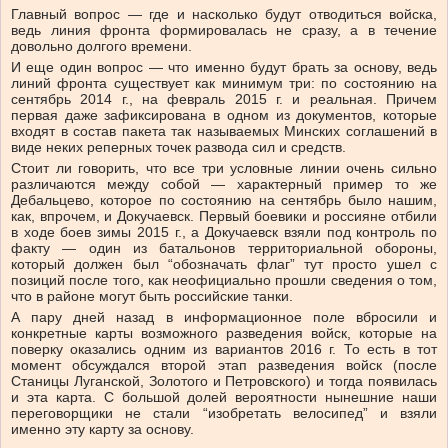
Главный вопрос — где и насколько будут отводиться войска,
ведь линия фронта формировалась не сразу, а в течение
довольно долгого времени.
И еще один вопрос — что именно будут брать за основу, ведь
линий фронта существует как минимум три: по состоянию на
сентябрь 2014 г., на февраль 2015 г. и реальная. Причем
первая даже зафиксирована в одном из документов, которые
входят в состав пакета так называемых Минских соглашений в
виде неких реперных точек развода сил и средств.
Стоит ли говорить, что все три условные линии очень сильно
различаются между собой — характерный пример то же
Дебальцево, которое по состоянию на сентябрь было нашим,
как, впрочем, и Докучаевск. Первый боевики и россияне отбили
в ходе боев зимы 2015 г., а Докучаевск взяли под контроль по
факту — один из батальонов территориальной обороны,
который должен был “обозначать флаг” тут просто ушел с
позиций после того, как неофициально прошли сведения о том,
что в районе могут быть российские танки.
А пару дней назад в информационное поле вбросили и
конкретные карты возможного разведения войск, которые на
поверку оказались одним из вариантов 2016 г. То есть в тот
момент обсуждался второй этап разведения войск (после
Станицы Луганской, Золотого и Петровского) и тогда появилась
и эта карта. С большой долей вероятности нынешние наши
переговорщики не стали “изобретать велосипед” и взяли
именно эту карту за основу.