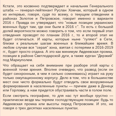
Кстати, это косвенно подтверждает и начальник Генерального
штаба — генерал-лейтенант Руслан Хомчак, который в одном
из интервью, говоря, судя по всему, о текущем отведении в
районах Золотое и Петровское, говорит именно о варианте
2016 г. Правда он утверждает, что “новые позиции украинских
военных будут там, где они были в 2016 г.”. То есть с большой
долей вероятности можно говорить о том, что если первый этап
отведения проводят по планам 2016 г., то и второй этап не
будет отличаться. И карты, которые ныне “гуляют” в Сети,
близки к реальным шагам военных в ближайшее время. В
любом случае вся “серая” зона, взятая с потерями в 2016-2019
гг., будет просто отдана. А это как минимум Авдеевская промка,
позиции в районе Светлодарской дуги, а также курган “Дерзкий”
под Мариуполем.
Что обращает на себя внимание при разборе этой карты с
военной точки зрения. Вполне очевидно, что развод (если он
будет синхронным, в чем я сильно сомневаюсь) играет на руку
только оккупационному корпусу. Дело в том, что в большинстве
мест они чисто формально будут отводить свои вооруженные
формирования в населенные пункты — причем даже в Донецк
или Горловку, а нам придется обустраивать части в голом поле.
Если смотреть географию, то для нас тут вообще грустно —
практически везде мы теряем господствующие позиции: будь то
Авдеевская промка или высоты перед Петровским. И это, не
говоря о трех десятках населенных пунктах.