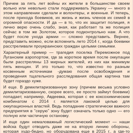
Причем за пять лет войны их жители в большинстве своем
вольно или невольно стали поддерживать Украину — много в
этом направлении сделали и волонтеры, и военные. И теперь,
после прихода боевиков, их жизнь и жизнь членов их семей в
огромной опасности. И да — в то, что их защитит полиция, я
лично верю очень слабо, зная, как работает та же полиция
сейчас в том же Золотом, которое подконтрольно нам. А что
будет после ухода армии — сложно представить. Вернее,
представить можно, если вспомнить лето 2014 г., когда боевики
расстреливали проукраинских граждан целыми семьями.
Характерный пример — трагедия поселка Переможное под
Луганским аэропортом, где за короткое время после оккупации
были расстреляны 13 мирных жителей, из них как минимум
пять женщин. И это только то, что известно по разным
косвенным источникам -думаю после освобождения и
проведения тщательного расследования общая картина там
будет гораздо хуже.
И еще. В демилитаризованную зону (причем весьма условно
демилитаризованную, скорее всего, ее просто займут боевики)
попадает, например, Авдеевка, которая с ее коксохимическим
комбинатом с 2014 г. является лакомой целью для
оккупационных властей. Ведь попадание стратегически важного
предприятия в “серую” зону будет означать только одно — его
полную или частичную остановку.
И еще один немаловажный логистический момент — наши
войска будут отводить даже не на вторую линию обороны,
которая худо-бедно, но оборудована еще в 2015 г., а где-то