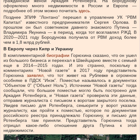
гражданской женой Аркадия Ротенберга. На Бородунову
оформлено много недвижимости в России и Европе —
подробнее об этом можно почитать
здесь
.
Позднее ЗПИФ “Лонтано” перешел в управление УК “РВМ
Капитал” известного предпринимателя Сергея Орлова. В
прошлом он был советником давнего знакомого Путина —
Владимира Якунина — в период, когда тот возглавлял РЖД. В
2020—2021 году Бородунова получила от РВМ доход более
чем в 1,8 млрд рублей.
В Европу через Кипр и Украину
В комплиментарной
биографии
Горюхина сказано, что он ушел
из большого бизнеса и переехал в Швейцарию вместе с семьей
еще в 2014—2015 годах. И это странно, поскольку в
комментариях “Новой газете” в 2017 году представитель
Горюхина
заявлял
, что тот живет на Рублевке в огромном
особняке в ПДСК “Инэк”. Поместье называлось в документах
“Объектом 0” (“Объект Ноль”). Источники “Новой газеты” тогда
сообщали, что большое поместье могло быть построено для
Аркадия Ротенберга, и “Новая газета” проверила эти данные,
отправив журналиста с письмом к воротам закрытого поселка.
Увидев письмо для Ротенберга, секьюрити у ворот указали
журналисту, как пройти к поместью, которое по документам
российского реестра принадлежало Горюхину, и письмо для
Ротенберга там приняли. Представитель Горюхина тогда
отрицал какое-либо отношение друга Путина к этой
недвижимости.