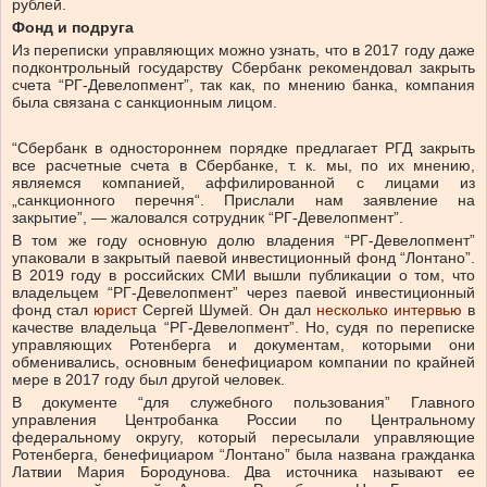
рублей.
Фонд и подруга
Из переписки управляющих можно узнать, что в 2017 году даже
подконтрольный государству Сбербанк рекомендовал закрыть
счета “РГ-Девелопмент”, так как, по мнению банка, компания
была связана с санкционным лицом.
“Сбербанк в одностороннем порядке предлагает РГД закрыть
все расчетные счета в Сбербанке, т. к. мы, по их мнению,
являемся компанией, аффилированной с лицами из
„санкционного перечня“. Прислали нам заявление на
закрытие”, — жаловался сотрудник “РГ-Девелопмент”.
В том же году основную долю владения “РГ-Девелопмент”
упаковали в закрытый паевой инвестиционный фонд “Лонтано”.
В 2019 году в российских СМИ вышли публикации о том, что
владельцем “РГ-Девелопмент” через паевой инвестиционный
фонд стал
юрист
Сергей Шумей. Он дал
несколько
интервью
в
качестве владельца “РГ-Девелопмент”. Но, судя по переписке
управляющих Ротенберга и документам, которыми они
обменивались, основным бенефициаром компании по крайней
мере в 2017 году был другой человек.
В документе “для служебного пользования” Главного
управления Центробанка России по Центральному
федеральному округу, который пересылали управляющие
Ротенберга, бенефициаром “Лонтано” была названа гражданка
Латвии Мария Бородунова. Два источника называют ее