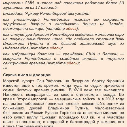
мировыми СМИ, в итоге над проектом работало более 60
журналистов из 17 изданий.
Благодаря “Архиву Ротенбергов” мы узнали:
как управляющий Ротенбергов помогал им сохранить
зарубежные дворцы и вкладывать деньги на Западе,
несмотря на санкции (читайте
здесь
);
как структура Аркадия Ротенберга выделила миллионы евро
на покупку альпийского шале, где отдыхала старшая дочь
Владимира Путина и ее бывший гражданский муж из
Нидерландов (читайте
здесь
);
как избранницы братьев — гражданки США и Латвии —
выручали Ротенбергов и семейные активы в трудные
санкционные времена (читайте
здесь
);
***
Скупка вилл и дворцов
Морской курорт Сен-Рафаэль на Лазурном берегу Франции
известен еще с тех времен, когда туда на отдых приезжали
семьи богатых древних римлян. В XVIII веке там высадился
Наполеон, возвращаясь из своего египетского похода. Во
время Второй мировой — американские войска. А в 2013 году
на том же побережье появился человек, связанный с одним из
ближайших друзей Владимира Путина. Малоизвестный
бизнесмен из России Руслан Горюхин за несколько миллионов
евро купил виллу “Цикада” площадью 600 кв. м и участком
почти в полгектара, с террасой и балюстрадой у каменистого
пляжа Средиземного моря.