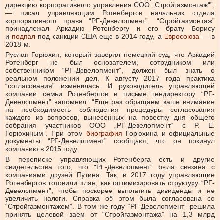
дирекцию корпоративного управления ООО „Стройгазмонтаж“”,
— писал управляющим Ротенбергов начальник отдела
корпоративного права “РГ-Девелопмент”. “Стройгазмонтаж”
принадлежал Аркадию Ротенбергу и его брату Борису
и
подпал
под санкции США еще в 2014 году, а
Евросоюза
— в
2018-м.
Руслан Горюхин, который заверил немецкий суд, что Аркадий
Ротенберг не был основателем, сотрудником или
собственником “РГ-Девелопмент”, должен был знать о
реальном положении дел. К августу 2017 года практика
“согласования” изменилась. И руководитель управляющей
компании семьи Ротенбергов в письме гендиректору “РГ-
Девелопмент” напомнил: “Еще раз обращаем ваше внимание
на необходимость соблюдения процедуры согласования
каждого из вопросов, вынесенных на повестку дня общего
собрания участников ООО „РГ-Девелопмент“ с Р. Е.
Горюхиным”. При этом
биография
Горюхина и официальные
документы “РГ-Девелопмент” сообщают, что он покинул
компанию в 2015 году.
В переписке управляющих Ротенберга есть и другие
свидетельства того, что “РГ-Девелопмент” была связана с
компаниями друзей Путина. Так, в 2017 году управляющие
Ротенбергов готовили план, как оптимизировать структуру “РГ-
Девелопмент”, чтобы поскорее выплатить дивиденды и не
увеличить налоги. Справка об этом была согласована со
“Стройгазмонтажем”. В том же году “РГ-Девелопмент” решила
принять целевой заем от “Стройгазмонтажа” на 1,3 млрд