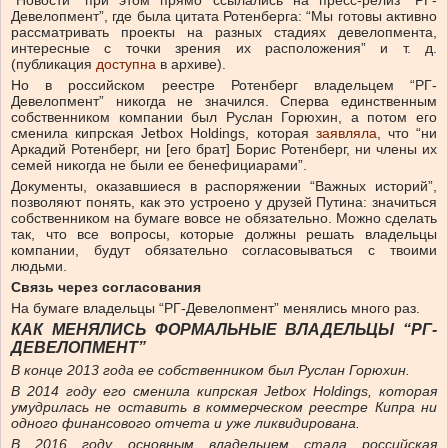
“Новости” при этом прямо ссылались на пресс-релиз “РГ-
Девелопмент”, где была цитата Ротенберга: “Мы готовы активно
рассматривать проекты на разных стадиях девелопмента,
интересные с точки зрения их расположения” и т. д.
(публикация
доступна
в архиве).
Но в российском реестре Ротенберг владельцем “РГ-
Девелопмент” никогда не значился. Сперва единственным
собственником компании был Руслан Горюхин, а потом его
сменила кипрская Jetbox Holdings, которая
заявляла
, что “ни
Аркадий Ротенберг, ни [его брат] Борис Ротенберг, ни члены их
семей никогда не были ее бенефициарами”.
Документы, оказавшиеся в распоряжении “Важных историй”,
позволяют понять, как это устроено у друзей Путина: значиться
собственником на бумаге вовсе не обязательно. Можно сделать
так, что все вопросы, которые должны решать владельцы
компании, будут обязательно согласовываться с твоими
людьми.
Связь через согласования
На бумаге владельцы “РГ-Девелопмент” менялись много раз.
КАК МЕНЯЛИСЬ ФОРМАЛЬНЫЕ ВЛАДЕЛЬЦЫ “РГ-
ДЕВЕЛОПМЕНТ”
В конце 2013 года ее собственником был Руслан Горюхин.
В 2014 году его сменила кипрская Jetbox Holdings, которая
умудрилась не оставить в коммерческом реестре Кипра ни
одного финансового отчета и уже ликвидирована.
В 2016 году основным владельцем стала российская