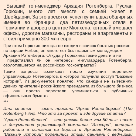
Бывший топ-менеджер Аркадия Ротенберга, Руслан
Горюхин, много лет вместе с семьей живет в
Швейцарии. За это время он успел купить два обширных
имения во Франции, два пятизвездочных отеля в
Германии и дворец в центре Мюнхена, который вмещает
офисы, дорогие магазины, рестораны и апартаменты и
стоил примерно 300 млн евро.
При этом Горюхин никогда не входил в список богатых россиян
по версии Forbes, он много лет был наемным менеджером
Аркадия Ротенберга. Откуда у Горюхина такие деньги и не
представлял ли он интересы миллиардера Ротенберга,
озолотившегося на российских госконтрактах?
Такие вопросы возникают после изучения переписки
управляющих Ротенбергов, к которой получили доступ “Важные
истории”. Из документов понятно, что санкции не вытеснили
давних приятелей российского президента из большого бизнеса
— они просто перестали упоминаться в публичных
официальных бумагах.
***
Эта статья — часть проекта “Архив Ротенбергов” (The
Rotenberg Files). Что это за проект и где другие статьи?
“Архив Ротенбергов” — это утечка более чем 50 тыс. писем
и документов управляющей компании “Эвокорп”, которая
работала в основном на Бориса и Аркадия Ротенбергов.
“Важные истории” поделились этими данными с ведущими