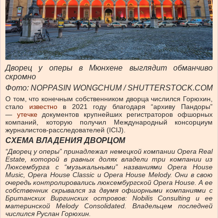
Дворец у оперы в Мюнхене выглядит обманчиво
скромно
Фото: NOPPASIN WONGCHUM / SHUTTERSTOCK.COM
О том, что конечным собственником дворца числился Горюхин,
стало
известно
в 2021 году благодаря “архиву Пандоры”
—
утечке
документов крупнейших регистраторов офшорных
компаний, которую получил Международный консорциум
журналистов-расследователей (ICIJ).
СХЕМА ВЛАДЕНИЯ ДВОРЦОМ
“Дворец у оперы” принадлежал немецкой компании Opera Real
Estate, которой в равных долях владели три компании из
Люксембурга с “музыкальными” названиями Opera House
Music, Opera House Classic и Opera House Melody. Они в свою
очередь контролировались люксембургской Opera House. А ее
собственник скрывался за двумя офшорными компаниями с
Британских Виргинских островов: Nobilis Consulting и ее
материнской Melody Consolidated. Владельцем последней
числился Руслан Горюхин.