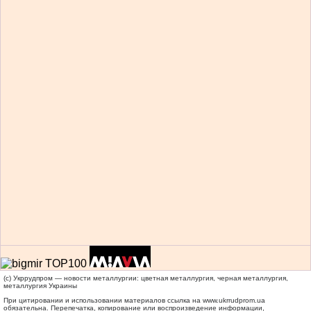
(c) Укррудпром — новости металлургии: цветная металлургия, черная металлургия,
металлургия Украины
При цитировании и использовании материалов ссылка на
www.ukrrudprom.ua
обязательна. Перепечатка, копирование или воспроизведение информации,