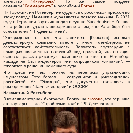
агентство
“Интерфакс”
. То же самое позднее
отмечали
“Коммерсантъ”
и российский
Forbes
.
Ни Горюхин, ни Ротенберг не судились с российской прессой по
этому поводу. Немецким журналистам повезло меньше. В 2021
году в Германии Горюхин подал в суд на Sueddeutsche Zeitung
и потребовал удалить информацию о том, что Ротенберг был
основателем “РГ-Девелопмент”.
“Утверждение о том, что заявитель [Горюхин] основал
девелоперскую компанию вместе с г-ном Ротенбергом, не
соответствует действительности. Заявитель подтвердил с
помощью письменных показаний под присягой, что он один
основал рассматриваемую компанию и что г-н Ротенберг
никогда не был акционером или сотрудником компании”, —
говорится в решении немецкого суда.
Что здесь не так, понятно из переписки управляющих
имуществом Ротенбергов — сотрудников и руководителей
российской УК “Эвокорп”, эти документы оказались в
распоряжении “Важных историй” и OCCRP.
Незаметный Ротенберг
В комплиментарной биографии Горюхина
сказано
, что вершина
его карьеры — это “Стройгазмонтаж” и “РГ-Девелопмент”.