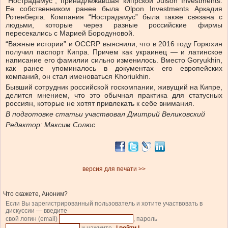
“Нострадамус”, принадлежавшая кипрской Julson Investments.
Ее собственником ранее была Olpon Investments Аркадия
Ротенберга. Компания “Нострадамус” была также связана с
людьми, которые через разные российские фирмы
пересекались с Марией Бородуновой.
“Важные истории” и OCCRP выяснили, что в 2016 году Горюхин
получил паспорт Кипра. Причем как украинец — и латинское
написание его фамилии сильно изменилось. Вместо Goryukhin,
как ранее упоминалось в документах его европейских
компаний, он стал именоваться Khoriukhin.
Бывший сотрудник российской госкомпании, живущий на Кипре,
делится мнением, что это обычная практика для статусных
россиян, которые не хотят привлекать к себе внимания.
В подготовке статьи участвовал Дмитрий Великовский
Редактор: Максим Солюс
версия для печати >>
Что скажете, Аноним?
Если Вы зарегистрированный пользователь и хотите участвовать в
дискуссии — введите
свой логин (email)
, пароль
и нажмите
| войти |
.