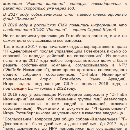
компания “Ракета капитал”, которую ликвидировали с
ракетной скоростью уже через год.
В 2017 году собственником стал паевой инвестиционный
фонд “Лонтано”.
В 2019 году в российских СМИ появилась информация, что
владелец паев ЗПИФ “Лонтано” — юрист Сергей Шумей.
Но из переписки управляющих Ротенбергов понятно, с кем на
самом деле согласовывали все вопросы.
Так, в марте 2017 года начальник отдела корпоративного права
“РГ-Девелопмент” послал управляющим Ротенберга письмо со
справкой “о порядке действий по согласованию”. Из письма
ясно, что до 2017 года любые вопросы, которые должны были
решать собственники компании, согласовывались в NPV
(“ЭнПиВи Инжиниринг”), даже проект протокола внеочередного
общего собрания собственников. “ЭнПиВи Инжиниринг”
принадлежала Игорю Ротенбергу (сыну Аркадия).
Игорь
подпал
под санкции США в апреле 2018 года, а
под
санкции
ЕС — только в 2022 году.
В 2016 году управляющие Ротенбергов запросили у “ЭнПиВи
Инжиниринг” данные “об изменении группы лиц” девелопера
(списка связанных с ним людей и компаний, включая
собственников). Формально в документах “РГ-Девелопмент”
Игорь Ротенберг никогда не упоминался в качестве владельца.
“Согласование” вопросов для общих собраний владельцев “РГ-
Девелопмент” было двойным и даже тройным. До 2017 года
“пакет документов до NPV направлялся для согласования в