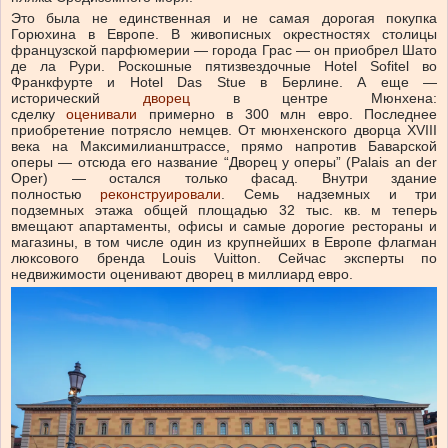
Это была не единственная и не самая дорогая покупка
Горюхина в Европе. В живописных окрестностях столицы
французской парфюмерии — города Грас — он приобрел Шато
де ла Рури. Роскошные пятизвездочные Hotel Sofitel во
Франкфурте и Hotel Das Stue в Берлине. А еще —
исторический
дворец
в центре Мюнхена:
сделку
оценивали
примерно в 300 млн евро. Последнее
приобретение потрясло немцев. От мюнхенского дворца XVIII
века на Максимилианштрассе, прямо напротив Баварской
оперы — отсюда его название “Дворец у оперы” (Palais an der
Oper) — остался только фасад. Внутри здание
полностью
реконструировали
. Семь надземных и три
подземных этажа общей площадью 32 тыс. кв. м теперь
вмещают апартаменты, офисы и самые дорогие рестораны и
магазины, в том числе один из крупнейших в Европе флагман
люксового бренда Louis Vuitton. Сейчас эксперты по
недвижимости оценивают дворец в миллиард евро.