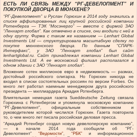
ЕСТЬ ЛИ СВЯЗЬ МЕЖДУ “РГ-ДЕВЕЛОПМЕНТ” И
ПОКУПКОЙ ДВОРЦА В МЮНХЕНЕ?
“РГ-Девелопмент” и Руслан Горюхин в 2014 году значились в
списке аффилированных лиц крупной российской компании
Ротенберга — ТЭК “Мосэнерго” — вместе с фирмой ЗАО
“Ленхарт глобал”. Как отмечено в списке, они входили с ней в
одну группу. Фирма с таким же названием — Lenhart Global
Investments Ltd — структурировала масштабную сделку по
покупке мюнхенского дворца. По данным “СПАРК-
Интерфакс”, у ЗАО “Ленхарт глобал” был сайт
lenhartglobal.ru. Сайт принадлежал компании Lenhart Global
Investments Ltd. А ее московский филиал располагался в
одном здании с ЗАО “Ленхарт глобал”.
Вложение сотен миллионов евро в недвижимость — размах,
достойный российского олигарха. Но Горюхин никогда не
входил в списки состоятельных россиян по версии Forbes. Он
много лет работал наемным менеджером друга российского
президента — миллиардера Аркадия Ротенберга.
Влиятельная немецкая газета Sueddeutsche Zeitung связала
Горюхина с Ротенбергом и упомянула московскую компанию
“РГ-Девелопмент”, официальным собственником и
руководителем которой числился Горюхин. Газета повторила
то, о чем много лет писала российская деловая пресса.
“Аркадий Ротенберг создал новую девелоперскую компанию”,
— в начале 2014 года сообщили об “РГ-
Девелопмент”
“Ведомости”
,
“РБК”
и информационное