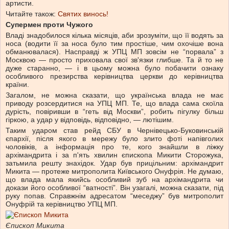
артисти.
Читайте також:
Святих винось!
Супермен проти Чужого
Владі знадобилося кілька місяців, аби зрозуміти, що її водять за
носа (водити її за носа було тим простіше, чим охочіше вона
обманювалася). Насправді ж УПЦ МП зовсім не “порвала” з
Москвою — просто приховала свої зв'язки глибше. Та й то не
дуже старанно, — і в цьому можна було побачити ознаку
особливого презирства керівництва церкви до керівництва
країни.
Загалом, не можна сказати, що українська влада не має
приводу розсердитися на УПЦ МП. Те, що влада сама скоїла
дурість, повіривши в “геть від Москви”, робить пігулку більш
гіркою, а удар у відповідь, відповідно, — лютішим.
Таким ударом став рейд СБУ в Чернівецько-Буковинській
єпархії, після якого в мережу було злито фоті напівголих
чоловіків, а інформація про те, кого знайшли в ліжку
архімандрита і за п'ять хвилин єпископа Микити Сторожука,
затьмила решту знахідок. Удар був прицільним: архімандрит
Микита — протеже митрополита Київського Онуфрія. Не думаю,
що влада мала якийсь особливий зуб на архімандрита чи
докази його особливої “ватності”. Він узагалі, можна сказати, під
руку попав. Справжнім адресатом “меседжу” був митрополит
Онуфрій та керівництво УПЦ МП.
Єпископ Микита