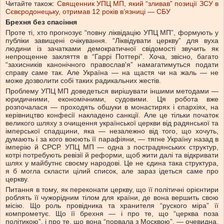
Читайте також:
Священник УПЦ МП, який “зливав” позиції ЗСУ в
Сєвєродонецьку, отримав 12 років в’язниці — СБУ
Брехня без спасіння
Проте ті, хто прогнозує “повну ліквідацію УПЦ МП”, формують у
публіки завищені очікування. “Ліквідувати церкву” для вуха
людини із зачатками демократичної свідомості звучить як
непрощенне закляття в “Гаррі Поттері”. Хоча, звісно, багато
“захисників канонічного православ'я” намагатимуться подати
справу саме так. Але Україна — на щастя чи на жаль — не
може дозволити собі таких радикальних жестів.
Проблему УПЦ МП доведеться вирішувати іншими методами —
юридичними, економічними, судовими. Ця робота вже
розпочалася — проходять обшуки в монастирях і єпархіях, на
керівництво конфесії накладено санкції. Але це тільки початок
великого шляху з очищення української церкви від радянської та
імперської спадщини, яка — незалежно від того, що хочуть,
думають і за кого воюють її парафіяни, — тягне Україну назад в
імперію й СРСР. УПЦ МП — одна з пострадянських структур,
котрі потребують ревізії й реформи, щоб жити далі та відкривати
шлях у майбутнє своєму народові. Це не єдина така структура,
я б могла скласти цілий список, але зараз ідеться саме про
церкву.
Питання в тому, як переконати церкву, що її політичні орієнтири
роблять її чужорідним тілом для країни, де вона вершить свою
місію. Що роль провідника та хранителя “руского міра” її
компрометує. Що її брехня — і про те, що “церква поза
політикою”, і про те, що вона “порвала з Москвою”, — очевидна,