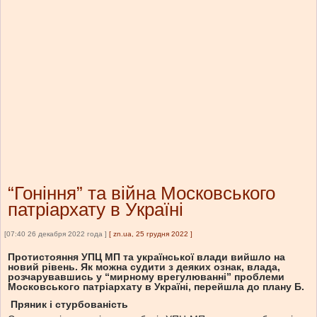
“Гоніння” та війна Московського
патріархату в Україні
[07:40 26 декабря 2022 года ]
[
zn.ua, 25 грудня 2022
]
Протистояння УПЦ МП та української влади вийшло на
новий рівень. Як можна судити з деяких ознак, влада,
розчарувавшись у “мирному врегулюванні” проблеми
Московського патріархату в Україні, перейшла до плану Б.
Пряник і стурбованість