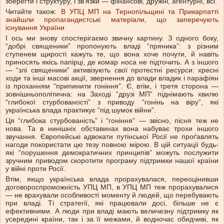
зберегти і структуру, і зв'язки — фінансові, дружні, агентурні, всі.
Читайте також:
В УПЦ МП на Тернопільщині та Прикарпатті
знайшли пропагандистські матеріали, що заперечують
існування України
І ось ми знову спостерігаємо звичну картину. З одного боку,
“добрі священики” пропонують владі “пряника”: з різним
ступенем щирості кажуть те, що вона хоче почути, й навіть
приносять якісь папірці, де комар носа не підточить. А з іншого
— “злі священики” активізують свої протестні ресурси: хресні
ходи та інші масові акції, звернення до влади владик і парафіян
із проханням “припинити гоніння”. Є, втім, і третя сторона —
зовнішньополітична: на Заході “друзі МП” піднімають хвилю
“глибокої стурбованості” з приводу “гонінь на віру”, які
українська влада практикує “під шумок війни”.
Ця “глибока стурбованість” і “гоніння” — звісно, пісня теж не
нова. Та в нинішніх обставинах вона набуває трохи іншого
звучання. Європейські адвокати путінської Росії не проґавлять
нагоди покористати цю тезу повною мірою. В цій ситуації будь-
які “порушення демократичних принципів” можуть послужити
зручним приводом скоротити програму підтримки нашої країни
у війні проти Росії.
Втім, якщо українська влада прорахувалася, переоцінивши
договороспроможність УПЦ МП, в УПЦ МП теж прорахувалися
— не врахували особливості моменту й людей, що перебувають
при владі. Ті стратегії, які працювали досі, більше не є
ефективними. А люди при владі мають величезну підтримку як
усередині країни, так і за її межами, й водночас обидчиві, як