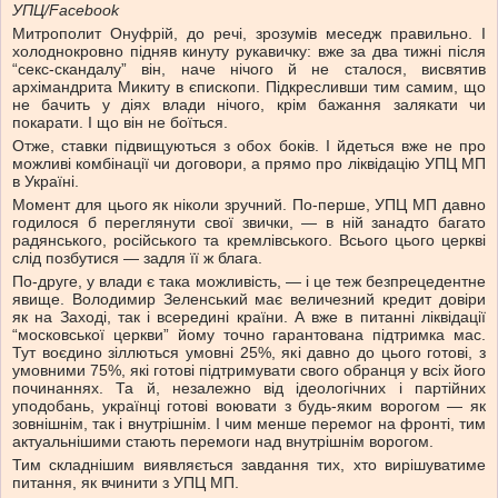
УПЦ/Facebook
Митрополит Онуфрій, до речі, зрозумів меседж правильно. І
холоднокровно підняв кинуту рукавичку: вже за два тижні після
“секс-скандалу” він, наче нічого й не сталося, висвятив
архімандрита Микиту в єпископи. Підкресливши тим самим, що
не бачить у діях влади нічого, крім бажання залякати чи
покарати. І що він не боїться.
Отже, ставки підвищуються з обох боків. І йдеться вже не про
можливі комбінації чи договори, а прямо про ліквідацію УПЦ МП
в Україні.
Момент для цього як ніколи зручний. По-перше, УПЦ МП давно
годилося б переглянути свої звички, — в ній занадто багато
радянського, російського та кремлівського. Всього цього церкві
слід позбутися — задля її ж блага.
По-друге, у влади є така можливість, — і це теж безпрецедентне
явище. Володимир Зеленський має величезний кредит довіри
як на Заході, так і всередині країни. А вже в питанні ліквідації
“московської церкви” йому точно гарантована підтримка мас.
Тут воєдино зіллються умовні 25%, які давно до цього готові, з
умовними 75%, які готові підтримувати свого обранця у всіх його
починаннях. Та й, незалежно від ідеологічних і партійних
уподобань, українці готові воювати з будь-яким ворогом — як
зовнішнім, так і внутрішнім. І чим менше перемог на фронті, тим
актуальнішими стають перемоги над внутрішнім ворогом.
Тим складнішим виявляється завдання тих, хто вирішуватиме
питання, як вчинити з УПЦ МП.