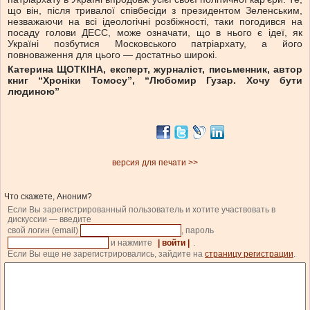
що він, після тривалої співбесіди з президентом Зеленським,
незважаючи на всі ідеологічні розбіжності, таки погодився на
посаду голови ДЕСС, може означати, що в нього є ідеї, як
Україні позбутися Московського патріархату, а його
повноваження для цього — достатньо широкі.
Катерина ЩОТКІНА, експерт, журналіст, письменник, автор
книг “Хроніки Томосу”, “Любомир Гузар. Хочу бути
людиною”
версия для печати >>
Что скажете, Аноним?
Если Вы зарегистрированный пользователь и хотите участвовать в
дискуссии — введите
свой логин (email)
, пароль
и нажмите
| войти |
.
Если Вы еще не зарегистрировались, зайдите на
страницу регистрации
.