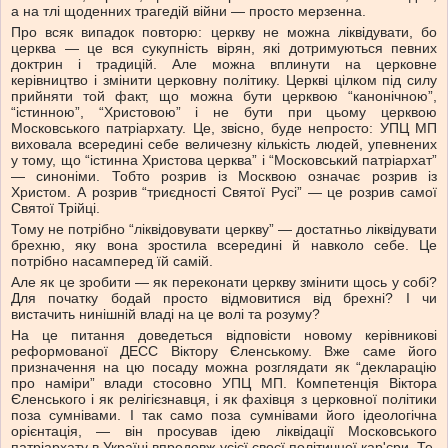
а на тлі щоденних трагедій війни — просто мерзенна.
Про всяк випадок повторю: церкву не можна ліквідувати, бо
церква — це вся сукупність вірян, які дотримуються певних
доктрин і традицій. Але можна вплинути на церковне
керівництво і змінити церковну політику. Церкві цілком під силу
прийняти той факт, що можна бути церквою “канонічною”,
“істинною”, “Христовою” і не бути при цьому церквою
Московського патріархату. Це, звісно, буде непросто: УПЦ МП
виховала всередині себе величезну кількість людей, упевнених
у тому, що “істинна Христова церква” і “Московський патріархат”
— синоніми. Тобто розрив із Москвою означає розрив із
Христом. А розрив “триєдності Святої Русі” — це розрив самої
Святої Трійці.
Тому не потрібно “ліквідовувати церкву” — достатньо ліквідувати
брехню, яку вона зростила всередині й навколо себе. Це
потрібно насамперед їй самій.
Але як це зробити — як переконати церкву змінити щось у собі?
Для початку бодай просто відмовитися від брехні? І чи
вистачить нинішній владі на це волі та розуму?
На це питання доведеться відповісти новому керівникові
реформованої ДЕСС Віктору Єленському. Вже саме його
призначення на цю посаду можна розглядати як “декларацію
про наміри” влади стосовно УПЦ МП. Компетенція Віктора
Єленського і як релігієзнавця, і як фахівця з церковної політики
поза сумнівами. І так само поза сумнівами його ідеологічна
орієнтація, — він просував ідею ліквідації Московського
патріархату в Україні впродовж усієї своєї політичної кар'єри. Те,