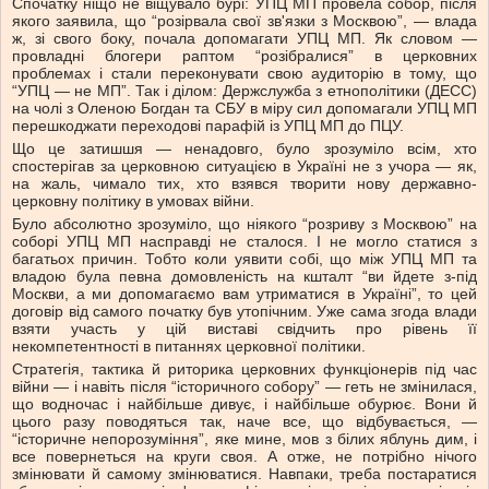
Спочатку ніщо не віщувало бурі: УПЦ МП провела собор, після
якого заявила, що “розірвала свої зв'язки з Москвою”, — влада
ж, зі свого боку, почала допомагати УПЦ МП. Як словом —
провладні блогери раптом “розібралися” в церковних
проблемах і стали переконувати свою аудиторію в тому, що
“УПЦ — не МП”. Так і ділом: Держслужба з етнополітики (ДЕСС)
на чолі з Оленою Богдан та СБУ в міру сил допомагали УПЦ МП
перешкоджати переходові парафій із УПЦ МП до ПЦУ.
Що це затишшя — ненадовго, було зрозуміло всім, хто
спостерігав за церковною ситуацією в Україні не з учора — як,
на жаль, чимало тих, хто взявся творити нову державно-
церковну політику в умовах війни.
Було абсолютно зрозуміло, що ніякого “розриву з Москвою” на
соборі УПЦ МП насправді не сталося. І не могло статися з
багатьох причин. Тобто коли уявити собі, що між УПЦ МП та
владою була певна домовленість на кшталт “ви йдете з-під
Москви, а ми допомагаємо вам утриматися в Україні”, то цей
договір від самого початку був утопічним. Уже сама згода влади
взяти участь у цій виставі свідчить про рівень її
некомпетентності в питаннях церковної політики.
Стратегія, тактика й риторика церковних функціонерів під час
війни — і навіть після “історичного собору” — геть не змінилася,
що водночас і найбільше дивує, і найбільше обурює. Вони й
цього разу поводяться так, наче все, що відбувається, —
“історичне непорозуміння”, яке мине, мов з білих яблунь дим, і
все повернеться на круги своя. А отже, не потрібно нічого
змінювати й самому змінюватися. Навпаки, треба постаратися