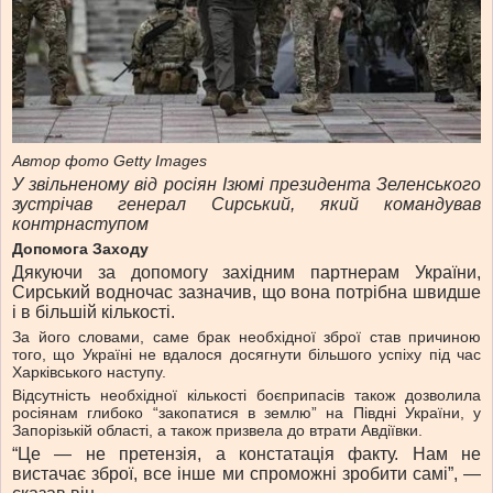
Автор фото
Getty Images
У звільненому від росіян Ізюмі президента Зеленського
зустрічав генерал Сирський, який командував
контрнаступом
Допомога Заходу
Дякуючи за допомогу західним партнерам України,
Сирський водночас зазначив, що вона потрібна швидше
і в більшій кількості.
За його словами, саме брак необхідної зброї став причиною
того, що Україні не вдалося досягнути більшого успіху під час
Харківського наступу.
Відсутність необхідної кількості боєприпасів також дозволила
росіянам глибоко “закопатися в землю” на Півдні України, у
Запорізькій області, а також призвела до втрати Авдіївки.
“Це — не претензія, а констатація факту. Нам не
вистачає зброї, все інше ми спроможні зробити самі”, —