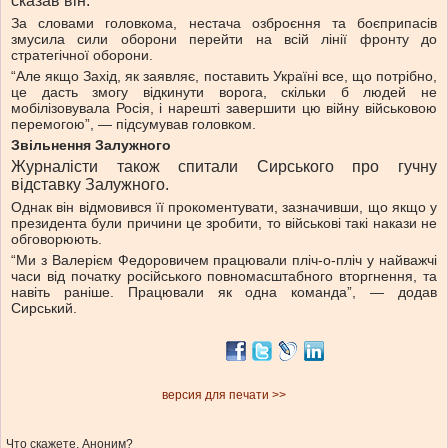
сказав він.
За словами головкома, нестача озброєння та боєприпасів
змусила сили оборони перейти на всій лінії фронту до
стратегічної оборони.
“Але якщо Захід, як заявляє, поставить Україні все, що потрібно,
це дасть змогу відкинути ворога, скільки б людей не
мобілізовувала Росія, і нарешті завершити цю війну військовою
перемогою”, — підсумував головком.
Звільнення Залужного
Журналісти також спитали Сирського про гучну
відставку Залужного.
Однак він відмовився її прокоментувати, зазначивши, що якщо у
президента були причини це зробити, то військові такі накази не
обговорюють.
“Ми з Валерієм Федоровичем працювали пліч-о-пліч у найважчі
часи від початку російського повномасштабного вторгнення, та
навіть раніше. Працювали як одна команда”, — додав
Сирський.
версия для печати >>
Что скажете, Аноним?