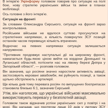
В інтервʼю
Укрінформу
головком говорив про ситуацію на полі
бою, нову стратегію українських військ та зміни в планах
мобілізації.
Ось головне з його інтервʼю.
Ситуація на фронті
За словами Олександра Сирського, ситуація на фронті зараз
контрольована.
Російським військам не вдалося суттєво просунутися на
стратегічних напрямках, а кількість повернутих ЗСУ позицій
останнім часом перевищує кількість втрачених.
Водночас на певних напрямках ситуація залишається
напруженою.
“Противник продовжує наступальні дії на широкому фронті,
намагається будь-якою ціною вийти на кордони Донецької та
Луганської областей, потіснити нас на лівому березі Дніпра у
Запорізькій області”, — розповів головком.
Він зазначив, що росіяни значно наростили активність авіації,
застосовують керовані авіабомби, які руйнують позиції, а також
щільно обстрілюють з артилерії.
Ще кілька днів тому перевага росіян по випущених боєприпасах
становила близько 6:1, зазначив Сирський.
Утім, він наголосив, що українські військові максимально
використовують перевагу у безпілотній авіації.
Головком також відзначив успіхи українських сил у повітрі і на
морі. Він нагадав, що протягом лише 10 днів у лютому ЗСУ