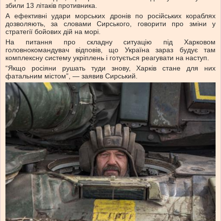
збили 13 літаків противника.
А ефективні удари морських дронів по російських кораблях
дозволяють, за словами Сирського, говорити про зміни у
стратегії бойових дій на морі.
На питання про складну ситуацію під Харковом
головнокомандувач відповів, що Україна зараз будує там
комплексну систему укріплень і готується реагувати на наступ.
“Якщо росіяни рушать туди знову, Харків стане для них
фатальним містом”, — заявив Сирський.