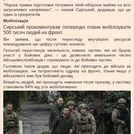
“Наразі триває підготовка потужних ліній оборони майже на всіх
загрозливих напрямках”, — сказав Сирський, додавши, що це
один із пріоритетів.
Мобілізація
Сирський прокоментував попередні плани мобілізувати
500 тисяч людей на фронт.
Він заявив, що після перегляду внутрішніх ресурсів
командування цю цифру суттєво знизило.
Генштаб переглянув чисельність певних частин, які не брали
участі у бойових діях, і це дозволило вивільнити тисячі
військовослужбовців і спрямувати їх до бойових частин.
Головком також додав, що люди, які приходять до війська за
мобілізацією, не потрапляють одразу на фронт, тільки якщо у
військового вже був бойовий досвід.
Кількість людей, які проходять навчання після призову, у лютому
становила 84% від усіх мобілізованих.