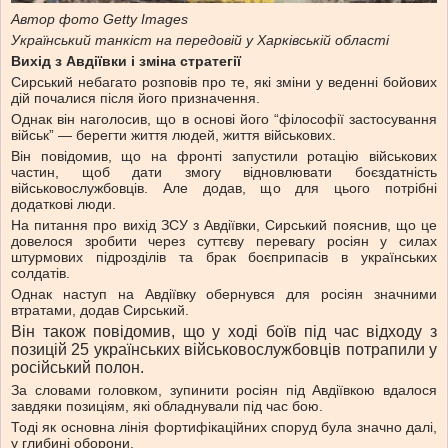
Автор фото
Getty Images
Український танкіст на передовій у Харківській області
Вихід з Авдіївки і зміна стратегії
Сирський небагато розповів про те, які зміни у веденні бойових
дій почалися після його призначення.
Однак він наголосив, що в основі його “філософії застосування
військ” — берегти життя людей, життя військових.
Він повідомив, що на фронті запустили ротацію військових
частин, щоб дати змогу відновлювати боєздатність
військовослужбовців. Але додав, що для цього потрібні
додаткові люди.
На питання про вихід ЗСУ з Авдіївки, Сирський пояснив, що це
довелося зробити через суттєву перевагу росіян у силах
штурмових підрозділів та брак боєприпасів в українських
солдатів.
Однак наступ на Авдіївку обернувся для росіян значними
втратами, додав Сирський.
Він також повідомив, що у ході боїв під час відходу з
позицій 25 українських військовослужбовців потрапили у
російський полон.
За словами головком, зупинити росіян під Авдіївкою вдалося
завдяки позиціям, які обладнували під час бою.
Тоді як основна лінія фортифікаційних споруд була значно далі,
у глибині оборони.