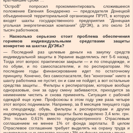
кратчайшие сроки”…
“ОстроВ” попросил прокомментировать сложившееся
положение Евгения Бондаренко — председателя Донецкой
объединенной территориальной организации ПРУП, в которую
входят шахты государственного предприятия “Донецкая
угольная энергетическая компания” (ДУЭК), а это около 14
тысяч работников.
- Насколько серьезно стоит проблема обеспечения
горняков индивидуальными средствами защиты
конкретно на шахтах ДУЭКа?
— Последний раз целевые деньги на закупку средств
индивидуальной защиты в Украине выделялись лет 5-6 назад.
Тогда этот вопрос практически закрыли — и по спецодежде, и
по обуви, и по самоспасателям, и по респираторам. Но
последние годы финансирование идет по остаточному
принципу. Конечно, без самоспасателя, без “коногонки” никто в
шахту работника не пустит, он и сам не пойдет, а вот остальные
средства защиты… Фильтры к респираторам, которые вообще
одноразовые, они за одну смену забиваются, приходится за
неимением чистить и снова применять. Ситуация с рабочей
одеждой еще хуже. Профсоюзы в этом году уже раза четыре
этот вопрос поднимали. Например, за 8 месяцев текущего года
на спецодежду, обувь, фильтры к респираторам и другие
индивидуальные средства защиты было выделено 3,4 млн. грн.
Это только 0,61% вместо предусмотренного Отраслевым
соглашением не менее 1% от фонда зарплаты. В целом
Отраслевое соглашение требует выделять на охрану труда и
индивидуальные средства защиты 3% от фонда оплаты труда.