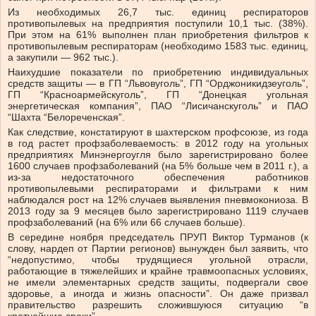
Из необходимых 26,7 тыс. единиц респираторов
противопылевых на предприятия поступили 10,1 тыс. (38%).
При этом на 61% выполнен план приобретения фильтров к
противопылевым респираторам (необходимо 1583 тыс. единиц,
а закупили — 962 тыс.).
Наихудшие показатели по приобретению индивидуальных
средств защиты — в ГП “Львовуголь”, ГП “Орджоникидзеуголь”,
ГП “Красноармейскуголь”, ГП “Донецкая угольная
энергетическая компания”, ПАО “Лисичанскуголь” и ПАО
“Шахта “Белореченская”.
Как следствие, констатируют в шахтерском профсоюзе, из года
в год растет профзаболеваемость: в 2012 году на угольных
предприятиях Минэнергоугля было зарегистрировано более
1600 случаев профзаболеваний (на 5% больше чем в 2011 г.), а
из-за недостаточного обеспечения работников
противопылевыми респираторами и фильтрами к ним
наблюдался рост на 12% случаев выявления пневмокониоза. В
2013 году за 9 месяцев было зарегистрировано 1119 случаев
профзаболеваний (на 6% или 66 случаев больше).
В середине ноября председатель ПРУП Виктор Турманов (к
слову, нардеп от Партии регионов) вынужден был заявить, что
“недопустимо, чтобы трудящиеся угольной отрасли,
работающие в тяжелейших и крайне травмоопасных условиях,
не имели элементарных средств защиты, подвергали свое
здоровье, а иногда и жизнь опасности”. Он даже призвал
правительство разрешить сложившуюся ситуацию “в