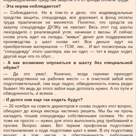
- Эта норма соблюдается?
— Соблюдается. Но в том-то и дело, что индивидуальные
средства защиты, спецодежда, все дорожает, а фонд оплаты
труда практически не меняется. Понятно, что средств на
закупку спецодежды ДУЭКу не хватает. Весь этот год шахты
лихорадило c реализацией угля, начиная с весны. И сейчас
снова уголь идет на склады, “живых” денег для поддержания
производства у шахт снова нет. Все деньги идут на
приобретение материалов — ГСМ, лес... И вот посмотришь на
“спецодежду” этого шахтера, как он одет, — тот в кедах ходит,
другой еще что-то обул…
- А как возможно опускаться в шахту без специальной
обуви?
— Да это ужас!.. Конечно, когда горняки приходят
непосредственно на рабочее место — в очистной забой или
подготовительный, там еще ладно, обводненность очень редко
бывает. Но ведь до этого забоя еще дотопать нужно. А по пути и
обводненность, и всякое…
- И долго они еще так ходить будут?
— 26 ноября на совете директоров я снова поднял этот вопрос,
обещают до конца месяца частично решить. Мы бы не прочь
наладить пошив спецодежды собственными силами. Но это
тоже не просто — нужно для этого выполнить ряд требований и
прочее. Вопрос завис. Вот терком профсоюза подготовил
постановление о ходе подготовки шахт к зиме. В эту подготовку
входит, в том числе, и обеспеченность работников