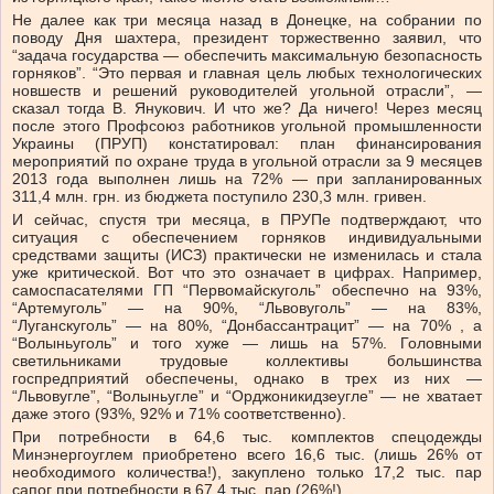
Не далее как три месяца назад в Донецке, на собрании по
поводу Дня шахтера, президент торжественно заявил, что
“задача государства — обеспечить максимальную безопасность
горняков”. “Это первая и главная цель любых технологических
новшеств и решений руководителей угольной отрасли”, —
сказал тогда В. Янукович. И что же? Да ничего! Через месяц
после этого Профсоюз работников угольной промышленности
Украины (ПРУП) констатировал: план финансирования
мероприятий по охране труда в угольной отрасли за 9 месяцев
2013 года выполнен лишь на 72% — при запланированных
311,4 млн. грн. из бюджета поступило 230,3 млн. гривен.
И сейчас, спустя три месяца, в ПРУПе подтверждают, что
ситуация с обеспечением горняков индивидуальными
средствами защиты (ИСЗ) практически не изменилась и стала
уже критической. Вот что это означает в цифрах. Например,
самоспасателями ГП “Первомайскуголь” обеспечно на 93%,
“Артемуголь” — на 90%, “Львовуголь” — на 83%,
“Луганскуголь” — на 80%, “Донбассантрацит” — на 70% , а
“Волыньуголь” и того хуже — лишь на 57%. Головными
светильниками трудовые коллективы большинства
госпредприятий обеспечены, однако в трех из них —
“Львовугле”, “Волыньугле” и “Орджоникидзеугле” — не хватает
даже этого (93%, 92% и 71% соответственно).
При потребности в 64,6 тыс. комплектов спецодежды
Минэнергоуглем приобретено всего 16,6 тыс. (лишь 26% от
необходимого количества!), закуплено только 17,2 тыс. пар
сапог при потребности в 67,4 тыс. пар (26%!).