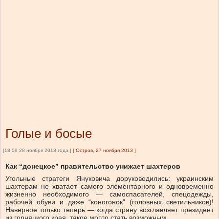
Голые и босые
[18:09 28 ноября 2013 года ]
[
Остров, 27 ноября 2013
]
Как “донецкое” правительство унижает шахтеров
Угольные стратеги Януковича доруководились: украинским
шахтерам не хватает самого элементарного и одновременно
жизненно необходимого — самоспасателей, спецодежды,
рабочей обуви и даже “коногонок” (головных светильников)!
Наверное только теперь — когда страну возглавляет президент
из горняцкого края, такое могло стать возможным…