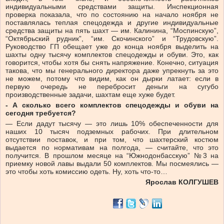
индивидуальными средствами защиты. Инспекционная
проверка показала, что по состоянию на начало ноября не
поставлялась теплая спецодежда и другие индивидуальные
средства защиты на пять шахт — им. Калинина, “Моспинскую”,
“Октябрьский рудник”, “им. Скочинского” и “Трудовскую”.
Руководство ГП обещает уже до конца ноября выделить на
шахты одну тысячу комплектов спецодежды и обуви. Это, как
говорится, чтобы хотя бы снять напряжение. Конечно, ситуация
такова, что мы генерального директора даже упрекнуть за это
не можем, потому что видим, как он дырки латает: если в
первую очередь не перебросит деньги на сугубо
производственные задачи, шахтам еще хуже будет.
- А сколько всего комплектов спецодежды и обуви на
сегодня требуется?
— Если дадут тысячу — это лишь 10% обеспеченности для
наших 10 тысяч подземных рабочих. При длительном
отсутствии поставок, и при том, что шахтерский костюм
выдается по нормативам на полгода, — считайте, что это
получится. В прошлом месяце на “Южнодонбасскую” №3 на
приемку новой лавы выдали 50 комплектов. Мы посмеялись —
это чтобы хоть комиссию одеть. Ну, хоть что-то…
Ярослав КОЛГУШЕВ