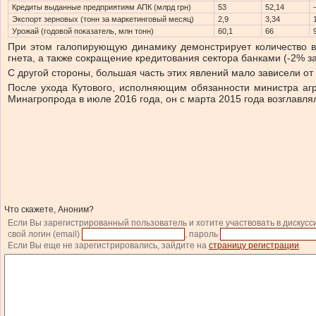
Кредиты выданные предприятиям АПК (млрд грн)
53
52,14
Экспорт зерновых (тонн за маркетинговый месяц)
2,9
3,34
Урожай (годовой показатель, млн тонн)
60,1
66
При этом галопирующую динамику демонстрирует количество вс
гнета, а также сокращение кредитования сектора банками (-2% з
С другой стороны, большая часть этих явлений мало зависели о
После ухода Кутового, исполняющим обязанности министра а
Минагропрода в июле 2016 года, он с марта 2015 года возглавля
Что скажете, Аноним?
Если Вы зарегистрированный пользователь и хотите участвовать в дискусс
свой логин (email)
, пароль
Если Вы еще не зарегистрировались, зайдите на
страницу регистрации
.