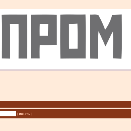
| искать |