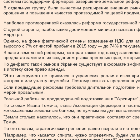
системы господдержки фермеров, завершение земельной рефор
В отдельную группу были вынесены расширение внешних рынков
орошения и повышения качества производимой пищевой продукц
Наиболее противоречивой оказалась реформа государственной п
С одной стороны, наибольшим достижением министр называет фик
млрд грн.
Однако, на фоне фактической отмены возмещения НДС для агр
выросло с 7% от чистой прибыли в 2015 году — до 74% в текущем 
В части земельной реформы, которая также год назад заявляла
предлагая заменить их созданием рынка арендных прав, которые
Но де-факто такой рынок в Украине существует в формате эмфит
в ипотеку свое право аренды.
“Этот инструмент не прижился в украинских реалиях из-за кр
контракта или уплату неустойки. Поэтому называть предложенну
Если предыдущие реформы требовали длительной подготовки и 
мерой провальным.
Реальной работы по предпродажной подготовке ни в “Укрспирте”
По словам Ивана Томича, главы Ассоциации фермеров и частн
колоссальным земельным банком, не нужным им для выполнени
“Земли столько накопилось, что они практически составляют ср
Томич.
По его словам, стратегические решения давно назрели и в отно
“Например, что касается спирта, нужно определить, будем ли 