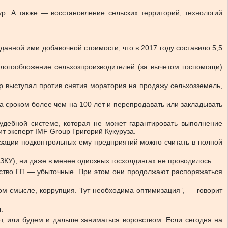
р. А также — восстановление сельских территорий, технологий
анной ими добавочной стоимости, что в 2017 году составило 5,5
логообложение сельхозпроизводителей (за вычетом госпомощи)
р выступал против снятия моратория на продажу сельхозземель,
а сроком более чем на 100 лет и перепродавать или закладывать
судебной системе, которая не может гарантировать выполнение
т эксперт IMF Group Григорий Кукуруза.
зации подконтрольных ему предприятий можно считать в полной
ЗКУ), ни даже в менее одиозных госхолдингах не проводилось.
ство ГП — убыточные. При этом они продолжают распоряжаться
ком смысле, коррупция. Тут необходима оптимизация”, — говорит
.
т, или будем и дальше заниматься воровством. Если сегодня на