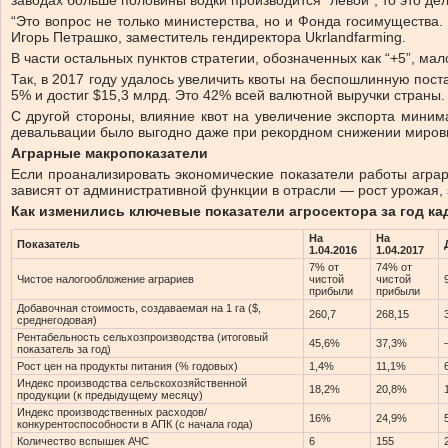
заводах больше половины водки производится “левой”, то это де
“Это вопрос не только министерства, но и Фонда госимущества
Игорь Петрашко, заместитель гендиректора Ukrlandfarming.
В части остальных пунктов стратегии, обозначенных как “+5”, м
Так, в 2017 году удалось увеличить квоты на беспошлинную пост
5% и достиг $15,3 млрд. Это 42% всей валютной выручки страны.
С другой стороны, влияние квот на увеличение экспорта миним
девальвации было выгодно даже при рекордном снижении миров
Аграрные макропоказатели
Если проанализировать экономические показатели работы аграр
зависят от административной функции в отрасли — рост урожая, 
Как изменились ключевые показатели агросектора за год ка
На
На
Показатель
1.04.2016
1.04.2017
7% от
74% от
Чистое налогообложение аграриев
чистой
чистой
прибыли
прибыли
Добавочная стоимость, создаваемая на 1 га ($,
260,7
268,15
среднегодовая)
Рентабельность сельхозпроизводства (итоговый
45,6%
37,3%
показатель за год)
Рост цен на продукты питания (% годовых)
1,4%
11,1%
Индекс производства сельскохозяйственной
18,2%
20,8%
продукции (к предыдущему месяцу)
Индекс производственных расходов/
16%
24,9%
конкурентоспособности в АПК (с начала года)
Количество вспышек АЧС
6
155