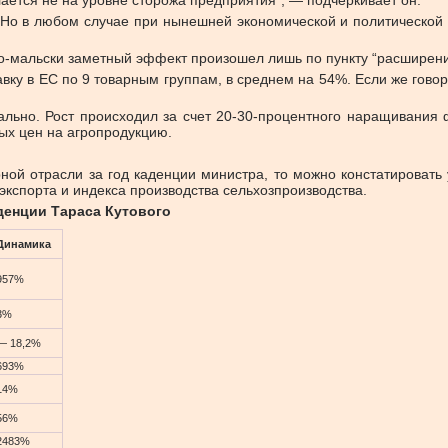
лается не на уровне сторожа предприятия”, — подчеркивает он.
. Но в любом случае при нынешней экономической и политической 
ало-мальски заметный эффект произошел лишь по пункту “расширен
авку в ЕС по 9 товарным группам, в среднем на 54%. Если же говор
ально. Рост происходил за счет 20-30-процентного наращивания 
ых цен на агропродукцию.
ной отрасли за год каденции министра, то можно констатировать
экспорта и индекса производства сельхозпроизводства.
денции Тараса Кутового
Динамика
957%
3%
— 18,2%
693%
14%
56%
2483%