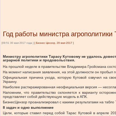
Год работы министра агрополитики Т
[09:51 30 мая 2017 года ]
[
Бизнес Цензор, 29 мая 2017
]
Министру агрополитики Тарасу Кутовому не удалось довес
аграрной политики и продовольствия.
На прошлой неделе в правительстве Владимира Гройсмана состоя
На момент написания заявления, на этой должности он пробыл го
Официальная причина ухода, которую Кутовой озвучил на сво
Украину.
Наиболее растиражированная неофициальная версия — несогласи
Напомним, что правительство склоняется к варианту осторож
представляет собой действующую модель в АПК.
БизнесЦензор проанализировал с какими результатами на табло 
8 задач и одно выполнение
Цели, которые ставил перед собой Тарас Кутовой в апреле 20