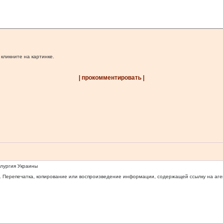
 кликните на картинке.
| прокомментировать |
ллургия Украины
 Перепечатка, копирование или воспроизведение информации, содержащей ссылку на агентс