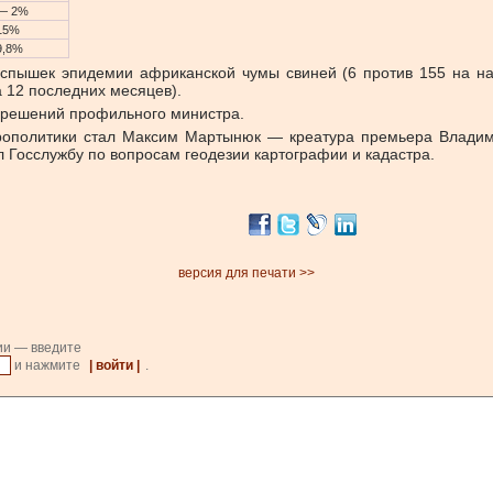
— 2%
15%
9,8%
пышек эпидемии африканской чумы свиней (6 против 155 на нач
а 12 последних месяцев).
т решений профильного министра.
грополитики стал Максим Мартынюк — креатура премьера Владим
л Госслужбу по вопросам геодезии картографии и кадастра.
версия для печати >>
ии — введите
и нажмите
| войти |
.