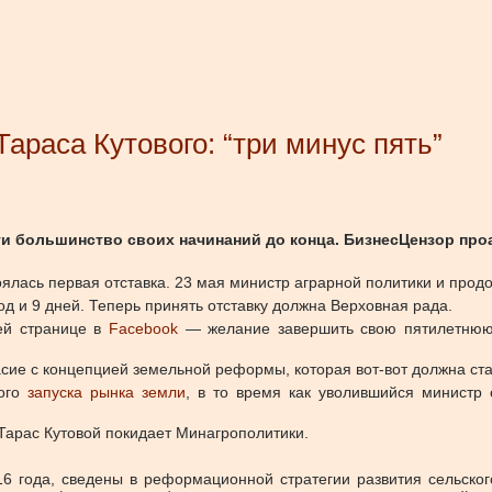
араса Кутового: “три минус пять”
ти большинство своих начинаний до конца. БизнесЦензор пр
лась первая отставка. 23 мая министр аграрной политики и продо
д и 9 дней. Теперь принять отставку должна Верховная рада.
ей странице в
Facebook
— желание завершить свою пятилетнюю 
е с концепцией земельной реформы, которая вот-вот должна стар
ного
запуска рынка земли
, в то время как уволившийся министр
Тарас Кутовой покидает Минагрополитики.
16 года, сведены в реформационной стратегии развития сельско