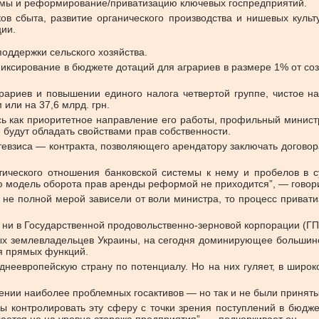
мы и реформирование/приватизацию ключевых госпредприятий.
 сбыта, развитие органического производства и нишевых культу
ии.
оддержки сельского хозяйства.
сирование в бюджете дотаций для аграриев в размере 1% от созд
ариев и повышении единого налога четвертой группе, чистое на
или на 37,6 млрд. грн.
сь как приоритетное направление его работы, профильный минист
 будут обладать свойствами прав собственности.
евзиса — контракта, позволяющего арендатору заключать договор
итического отношения банковской системы к нему и пробелов в 
ю модель оборота прав аренды реформой не приходится”, — говори
не полной мерой зависели от воли министра, то процесс привати
, ни в Государственной продовольственно-зерновой корпорации (ГП
ых землевладельцев Украины, на сегодня доминирующее большин
я прямых функций.
еднеевропейскую страну по потенциалу. Но на них гуляет, в широ
шении наиболее проблемных госактивов — но так и не были приняты
мы контролировать эту сферу с точки зрения поступлений в бюдже