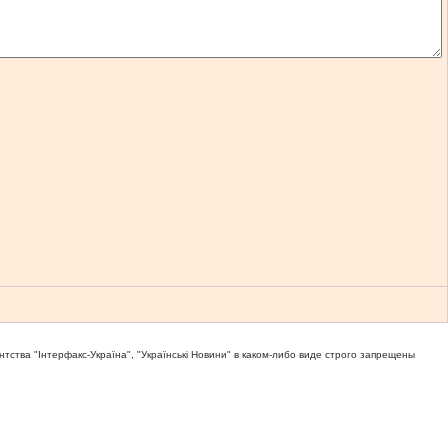
тва "Iнтерфакс-Україна", "Українськi Новини" в каком-либо виде строго запрещены