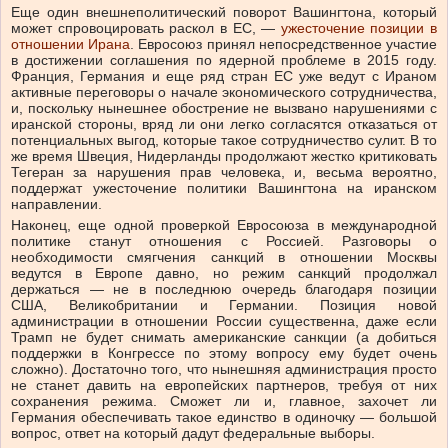
Еще один внешнеполитический поворот Вашингтона, который
может спровоцировать раскол в ЕС, —
ужесточение позиции в
отношении Ирана
. Евросоюз принял непосредственное участие
в достижении соглашения по ядерной проблеме в 2015 году.
Франция, Германия и еще ряд стран ЕС уже ведут с Ираном
активные переговоры о начале экономического сотрудничества,
и, поскольку нынешнее обострение не вызвано нарушениями с
иранской стороны, вряд ли они легко согласятся отказаться от
потенциальных выгод, которые такое сотрудничество сулит. В то
же время Швеция, Нидерланды продолжают жестко критиковать
Тегеран за нарушения прав человека, и, весьма вероятно,
поддержат ужесточение политики Вашингтона на иранском
направлении.
Наконец, еще одной проверкой Евросоюза в международной
политике станут отношения с Россией. Разговоры о
необходимости смягчения санкций в отношении Москвы
ведутся в Европе давно, но режим санкций продолжал
держаться — не в последнюю очередь благодаря позиции
США, Великобритании и Германии. Позиция новой
администрации в отношении России существенна, даже если
Трамп не будет снимать американские санкции (а добиться
поддержки в Конгрессе по этому вопросу ему будет очень
сложно). Достаточно того, что нынешняя администрация просто
не станет давить на европейских партнеров, требуя от них
сохранения режима. Сможет ли и, главное, захочет ли
Германия обеспечивать такое единство в одиночку — большой
вопрос, ответ на который дадут федеральные выборы.