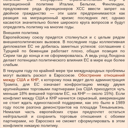
миграционной политике Италии, Бельгии, Финляндии,
предложение ряда функционеров ХСС ввести запрет на
двойное гражданство — эти шаги предпринимаются как
реакция на миграционный кризис последних лет, однако
касаются значительно более широкого круга вопросов и будут
определять политику на многие годы.
Внешняя политика
Европейскому союзу придется столкнуться и с целым рядом
внешнеполитических вызовов. В последние годы коллективная
дипломатия ЕС не добилась заметных успехов: соглашение с
Турцией по беженцам работает плохо, общая позиция по
Сирии так до конца и не сформировалась. А ведь уход Лондона
делает потенциал политического влияния ЕС в мире еще более
слабым.
В текущем году по крайней мере три международных проблемы
могут вызвать раскол в Евросоюзе.
Обострение отношений
между США и КНР
, к которому пока ведет дело администрация
Трампа, для ЕС означает конфронтацию между двумя
крупнейшими торговыми партнерами (на США приходится чуть
меньше 18% внешней торговли ЕС, на КНР — около 15%). Если
конфликт между США и КНР начнется серьезный, американцам
не стоит ждать единогласной поддержки, как это было в 1989
году после разгона демонстрантов на площади Тяньаньмэнь.
Немалая часть европейских стран предпочтет остаться
нейтральной и сохранить торговые отношения с обоими
партнерами, но Евросоюз не сможет сформулировать в этом
конфликте никакую политику.