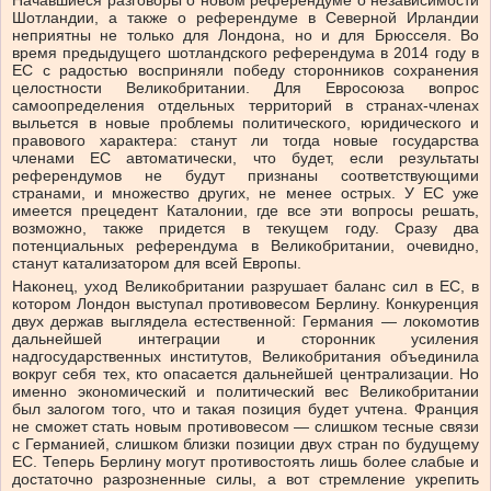
Начавшиеся разговоры о новом референдуме о независимости
Шотландии, а также о референдуме в Северной Ирландии
неприятны не только для Лондона, но и для Брюсселя. Во
время предыдущего шотландского референдума в 2014 году в
ЕС с радостью восприняли победу сторонников сохранения
целостности Великобритании. Для Евросоюза вопрос
самоопределения отдельных территорий в странах-членах
выльется в новые проблемы политического, юридического и
правового характера: станут ли тогда новые государства
членами ЕС автоматически, что будет, если результаты
референдумов не будут признаны соответствующими
странами, и множество других, не менее острых. У ЕС уже
имеется прецедент Каталонии, где все эти вопросы решать,
возможно, также придется в текущем году. Сразу два
потенциальных референдума в Великобритании, очевидно,
станут катализатором для всей Европы.
Наконец, уход Великобритании разрушает баланс сил в ЕС, в
котором Лондон выступал противовесом Берлину. Конкуренция
двух держав выглядела естественной: Германия — локомотив
дальнейшей интеграции и сторонник усиления
надгосударственных институтов, Великобритания объединила
вокруг себя тех, кто опасается дальнейшей централизации. Но
именно экономический и политический вес Великобритании
был залогом того, что и такая позиция будет учтена. Франция
не сможет стать новым противовесом — слишком тесные связи
с Германией, слишком близки позиции двух стран по будущему
ЕС. Теперь Берлину могут противостоять лишь более слабые и
достаточно разрозненные силы, а вот стремление укрепить