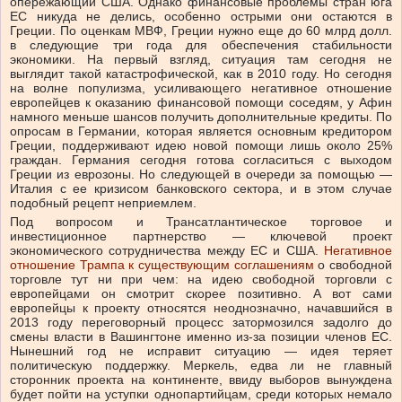
опережающий США. Однако финансовые проблемы стран юга
ЕС никуда не делись, особенно острыми они остаются в
Греции. По оценкам МВФ, Греции нужно еще до 60 млрд долл.
в следующие три года для обеспечения стабильности
экономики. На первый взгляд, ситуация там сегодня не
выглядит такой катастрофической, как в 2010 году. Но сегодня
на волне популизма, усиливающего негативное отношение
европейцев к оказанию финансовой помощи соседям, у Афин
намного меньше шансов получить дополнительные кредиты. По
опросам в Германии, которая является основным кредитором
Греции, поддерживают идею новой помощи лишь около 25%
граждан. Германия сегодня готова согласиться с выходом
Греции из еврозоны. Но следующей в очереди за помощью —
Италия с ее кризисом банковского сектора, и в этом случае
подобный рецепт неприемлем.
Под вопросом и Трансатлантическое торговое и
инвестиционное партнерство — ключевой проект
экономического сотрудничества между ЕС и США.
Негативное
отношение Трампа к существующим соглашениям
о свободной
торговле тут ни при чем: на идею свободной торговли с
европейцами он смотрит скорее позитивно. А вот сами
европейцы к проекту относятся неоднозначно, начавшийся в
2013 году переговорный процесс затормозился задолго до
смены власти в Вашингтоне именно из-за позиции членов ЕС.
Нынешний год не исправит ситуацию — идея теряет
политическую поддержку. Меркель, едва ли не главный
сторонник проекта на континенте, ввиду выборов вынуждена
будет пойти на уступки однопартийцам, среди которых немало