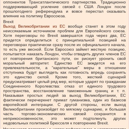
оппонентов Трансатлантического партнерства. Традиционно
поддерживающий усиление связей с США Лондон после
прошлогоднего референдума и вовсе перестал оказывать
влияние на политику Евросоюза.
Brexit
Выход Великобритании из ЕС
вообще станет в этом году
неиссякаемым источником проблем для Европейского союза.
Хотя переговоры по
Brexit
завершатся года через два, ЕС
придется определиться с принципиальной позицией на
переговорах практически сразу после их официального начала,
то есть уже весной. Если Евросоюз займет жесткую позицию,
попытается наказать Лондон, чтобы отвадить других членов ЕС
от повторения британского пути, он рискует уронить свой
моральный авторитет. Единство ЕС зиждется на его
привлекательности, а “карательные” меры в отношении
отступника будут выглядеть как готовность впредь сохранять
это единство силой. Кроме того, жесткий сценарий
предусматривает целый ряд мер, которые ударят по гражданам
Соединенного Королевства: отказ от единого трудового
пространства, восстановление таможенным границ и т. п.
Наказывая простых людей за выход Великобритании, ЕС
фактически перечеркнет примат гуманизма, один из базисов
европейской интеграции. С другой стороны, если выход
Великобритании произойдет по мягкому сценарию, и большая
часть торгово-экономических связей сохранится в
неприкосновенности, это может подтолкнуть других
недовольных политикой Брюсселя к повторению Brexit.