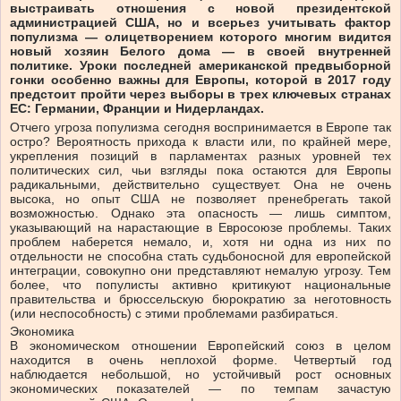
выстраивать отношения с новой президентской
администрацией США, но и всерьез учитывать фактор
популизма — олицетворением которого многим видится
новый хозяин Белого дома — в своей внутренней
политике. Уроки последней американской предвыборной
гонки особенно важны для Европы, которой в 2017 году
предстоит пройти через выборы в трех ключевых странах
ЕС: Германии, Франции и Нидерландах.
Отчего угроза популизма сегодня воспринимается в Европе так
остро? Вероятность прихода к власти или, по крайней мере,
укрепления позиций в парламентах разных уровней тех
политических сил, чьи взгляды пока остаются для Европы
радикальными, действительно существует. Она не очень
высока, но опыт США не позволяет пренебрегать такой
возможностью. Однако эта опасность — лишь симптом,
указывающий на нарастающие в Евросоюзе проблемы. Таких
проблем наберется немало, и, хотя ни одна из них по
отдельности не способна стать судьбоносной для европейской
интеграции, совокупно они представляют немалую угрозу. Тем
более, что популисты активно критикуют национальные
правительства и брюссельскую бюрократию за неготовность
(или неспособность) с этими проблемами разбираться.
Экономика
В экономическом отношении Европейский союз в целом
находится в очень неплохой форме. Четвертый год
наблюдается небольшой, но устойчивый рост основных
экономических показателей — по темпам зачастую