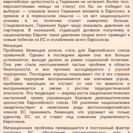
европейскую целостность у Германии не исчезнет. Более того,
евроскептиками немцы не станут, кто бы ни победил на
выборах — слишком много Германия вложила в Евросоюз, в
прямом и в переносном смысле — но вот национального
эгоизма в их политике станет наверняка больше.
Следовательно, Германия будет чаще оказывать давление на
партнеров. В нынешней, отдающей должное популизму и
национализму Европе такое давление скорее всего приведет к
новым побегам из ЕС и ослаблению всего Евросоюза.
Миграция
Проблема беженцев успела стать для Европейского союза
привычной. Однако в последнее время она все больше
усложняется, выходя далеко за рамки социальной политики.
Она уже стала неотъемлемой частью проблем в области
безопасности, и все прочнее ассоциируется с
угрозой
терроризма
. Последние опросы показывают, что в тех странах
ЕС, где терроризм воспринимается как ключевая угроза,
проблема миграции не отстает от нее по важности и
воспринимается в связке с ростом террористической
опасности. Эта тенденция — маркер роста националистических
настроений, прямо угрожающих базовым демократическим
ценностям Европейского союза. Об усилении национализма
свидетельствует и нежелание ряда восточноевропейских
членов ЕС принимать беженцев, что угрожает не только
единству ЕС, но и ставит под сомнение управляемость
Евросоюза.
Миграционная проблема превращается в постоянный фактор
политики ЕС: обсуждение ограничительных мер в