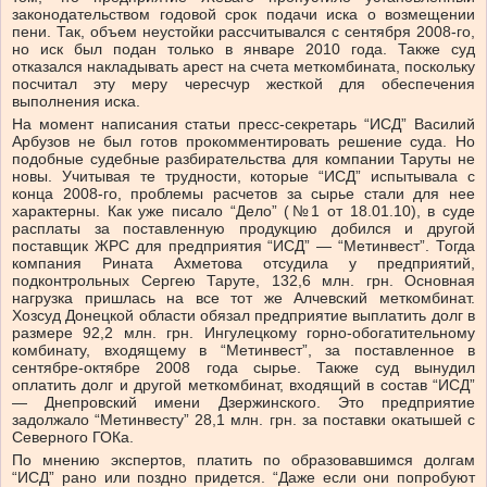
законодательством годовой срок подачи иска о возмещении
пени. Так, объем неустойки рассчитывался с сентября 2008-го,
но иск был подан только в январе 2010 года. Также суд
отказался накладывать арест на счета меткомбината, поскольку
посчитал эту меру чересчур жесткой для обеспечения
выполнения иска.
На момент написания статьи пресс-секретарь “ИСД” Василий
Арбузов не был готов прокомментировать решение суда. Но
подобные судебные разбирательства для компании Таруты не
новы. Учитывая те трудности, которые “ИСД” испытывала с
конца 2008-го, проблемы расчетов за сырье стали для нее
характерны. Как уже писало “Дело” (№1 от 18.01.10), в суде
расплаты за поставленную продукцию добился и другой
поставщик ЖРС для предприятия “ИСД” — “Метинвест”. Тогда
компания Рината Ахметова отсудила у предприятий,
подконтрольных Сергею Таруте, 132,6 млн. грн. Основная
нагрузка пришлась на все тот же Алчевский меткомбинат.
Хозсуд Донецкой области обязал предприятие выплатить долг в
размере 92,2 млн. грн. Ингулецкому горно-обогатительному
комбинату, входящему в “Метинвест”, за поставленное в
сентябре-октябре 2008 года сырье. Также суд вынудил
оплатить долг и другой меткомбинат, входящий в состав “ИСД”
— Днепровский имени Дзержинского. Это предприятие
задолжало “Метинвесту” 28,1 млн. грн. за поставки окатышей с
Северного ГОКа.
По мнению экспертов, платить по образовавшимся долгам
“ИСД” рано или поздно придется. “Даже если они попробуют