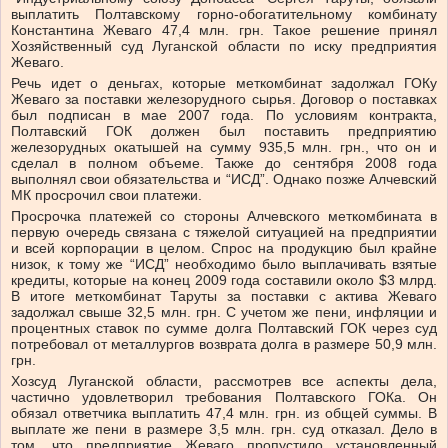
выплатить Полтавскому горно-обогатительному комбинату
Константина Жеваго 47,4 млн. грн. Такое решение принял
Хозяйственный суд Луганской области по иску предприятия
Жеваго.
Речь идет о деньгах, которые меткомбинат задолжал ГОКу
Жеваго за поставки железорудного сырья. Договор о поставках
был подписан в мае 2007 года. По условиям контракта,
Полтавский ГОК должен был поставить предприятию
железорудных окатышей на сумму 935,5 млн. грн., что он и
сделал в полном объеме. Также до сентября 2008 года
выполнял свои обязательства и “ИСД”. Однако позже Алчевский
МК просрочил свои платежи.
Просрочка платежей со стороны Алчевского меткомбината в
первую очередь связана с тяжелой ситуацией на предприятии
и всей корпорации в целом. Спрос на продукцию был крайне
низок, к тому же “ИСД” необходимо было выплачивать взятые
кредиты, которые на конец 2009 года составили около $3 млрд.
В итоге меткомбинат Таруты за поставки с актива Жеваго
задолжал свыше 32,5 млн. грн. С учетом же пени, инфляции и
процентных ставок по сумме долга Полтавский ГОК через суд
потребовал от металлургов возврата долга в размере 50,9 млн.
грн.
Хозсуд Луганской области, рассмотрев все аспекты дела,
частично удовлетворил требования Полтавского ГОКа. Он
обязал ответчика выплатить 47,4 млн. грн. из общей суммы. В
выплате же пени в размере 3,5 млн. грн. суд отказал. Дело в
том, что предприятие Жеваго пропустило установленный