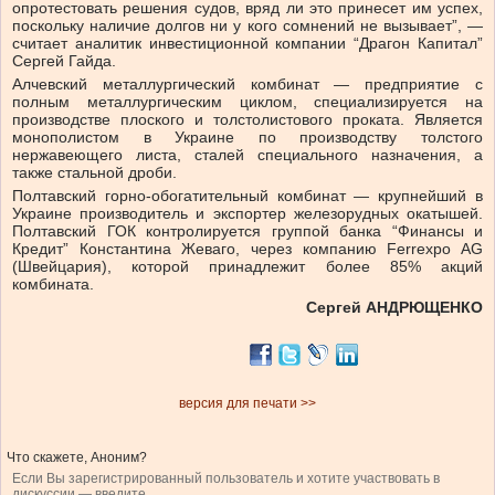
опротестовать решения судов, вряд ли это принесет им успех,
поскольку наличие долгов ни у кого сомнений не вызывает”, —
считает аналитик инвестиционной компании “Драгон Капитал”
Сергей Гайда.
Алчевский металлургический комбинат — предприятие с
полным металлургическим циклом, специализируется на
производстве плоского и толстолистового проката. Является
монополистом в Украине по производству толстого
нержавеющего листа, сталей специального назначения, а
также стальной дроби.
Полтавский горно-обогатительный комбинат — крупнейший в
Украине производитель и экспортер железорудных окатышей.
Полтавский ГОК контролируется группой банка “Финансы и
Кредит” Константина Жеваго, через компанию Ferrexpo AG
(Швейцария), которой принадлежит более 85% акций
комбината.
Сергей АНДРЮЩЕНКО
версия для печати >>
Что скажете, Аноним?
Если Вы зарегистрированный пользователь и хотите участвовать в
дискуссии — введите