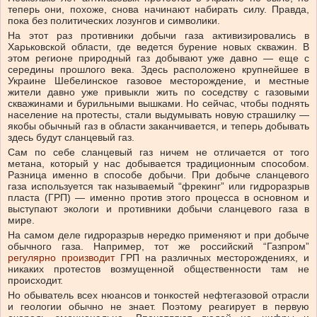
теперь они, похоже, снова начинают набирать силу. Правда,
пока без политических лозунгов и символики.
На этот раз противники добычи газа активизировались в
Харьковской области, где ведется бурение новых скважин. В
этом регионе природный газ добывают уже давно — еще с
середины прошлого века. Здесь расположено крупнейшее в
Украине Шебелинское газовое месторождение, и местные
жители давно уже привыкли жить по соседству с газовыми
скважинами и бурильными вышками. Но сейчас, чтобы поднять
население на протесты, стали выдумывать новую страшилку —
якобы обычный газ в области заканчивается, и теперь добывать
здесь будут сланцевый газ.
Сам по себе сланцевый газ ничем не отличается от того
метана, который у нас добывается традиционным способом.
Разница именно в способе добычи. При добыче сланцевого
газа используется так называемый “фрекинг” или гидроразрыв
пласта (ГРП) — именно против этого процесса в основном и
выступают экологи и противники добычи сланцевого газа в
мире.
На самом деле гидроразрыв нередко применяют и при добыче
обычного газа. Например, тот же российский “Газпром”
регулярно производит
ГРП на различных месторождениях, и
никаких протестов возмущенной общественности там не
происходит.
Но обыватель всех нюансов и тонкостей нефтегазовой отрасли
и геологии обычно не знает. Поэтому реагирует в первую