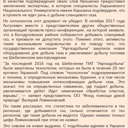
В качестве подтверждения своих слов Ярошенко предоставил
заключение экспертизы, в котором специалисты Харьковского
Национального Университета имени Каразина подтвердили, что
в проекте не идет речь о добыче сланцевого газа.
Но оппонентов этот документ не убедил. В октябре 2017 года
Антусевич вместе с представителями других общественных
организаций провели пресс-конференцию, на которой заявили,
что в Богодуховском районе собираются добывать сланцевый
газ, и призвали не допустить этого. Помимо этого, активисты
также высказывали недовольство и по поводу того, что
государственная компания “Укргаздобыча” закупила новое
оборудование для добычи газа и увеличивает добычу топлива
на Шебелинском месторождении.
“За последний 2016 год на Шебелинке ПАТ “Укргаздобыча”
были закуплены технологии, которых не было в течение 20 лет
куплено Украиной. Под словом “технологии” подразумеваются
и техника, и определенные механизмы бурения, и в том числе
механизмы повышения интенсификации добычи газа. Это
значит, что на определенных скважинах, где падает добыча,
увеличивается дебет. Идет химическая обработка пластов,
взрывы”, — заявил представитель ОО “Фонд помощи дикой
природе” Валерий Ловчиновский.
Он также рассказал, что статистика по заболеваемости в тех
регионах, где добывается газ, сильно отличается от тех
регионов, где такая добыча не ведется. Однако никаких точных
цифр Ловчиновский при этом не назвал.
Это совсем не новая выдумка. С подобными идеями в Украине