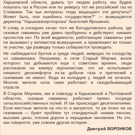
Харьковской области, давать тут людям работу, мы будем
покупать газ в России или по реверсу тот же российский газ из
Словакии. Так чьи интересы тогда защищают эти депутаты?
Может быть, они ошиблись государством?” — возмущается
директор “Харьковэнергопрома” Анатолий Ярошенко.
К слову, в соседних селах того же Богодуховского района, где
газовые скважины уже давно пробурены и действуют, никаких
протестов нет. По всей видимости, работающие скважины уже
не вызывают у активистов возмущения, а привлекают их только
те участки, где разведку только собираются проводить.
Не наблюдается бунтов и среди людей, живущих по соседству
со скважинами. Например, в селе Старый Мерчик, возле
которого газ добывается еще с советских времен, люди
рассказали на камеру журналистам, что не испытывают
никакого дискомфорта из-за добычи газа и претензий к
газовикам не имеют. Вода из колодцев у людей не исчезла.
Многие жители села сами работают в газодобывающий
отрасли.
В Старом Мерчике, как и повсюду в Харьковской и Полтавской
областях, газовые скважины работают прямо посреди
сельскохозяйственных полей. И так происходит десятилетиями.
Если местные жители на что-то и жалуются, то уж точно не на
газовиков — букет проблем тут стандартный: низкие пенсии,
высокие цены, плохие дороги и нерадивые чиновники. Но это,
как говорится, уже совсем другая история…
Дмитрий ВОРОНКОВ