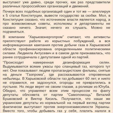
выступают уже давно, среди прочих, как раз представители
различных пророссийских организаций и движений.
Почерк всех подобных организаций один и тот же — апеллируя
к 5 статье Конституции, вывести государство за скобки. Мол, в
Конституции сказано, что источником власти является народ, а
про всевозможные советы, исполкомы и департаменты не
сказано ничего. Значит, нечего их слушать. Можно не
подчиняться.
В компании “Харьковэнергопром” считают, что активисты
препятствуют работе из корыстных побуждений, а вся
информационная кампания против добычи газа в Харьковской
области профинансирована определенными политическими
силами. Людмила Антусевич и в самом деле признавалась, что
ранее сотрудничала с депутатами одной из партий.
“Происходит намеренная дезинформация селян.
Выдумываются всякие ужасы про сланцевый газ, которого тут
нет. Они показывают людям пропагандистские фильмы, снятые
на деньги “Газпрома”, где рассказываются откровенные
небылицы. В Харьковской области газ добывают 60 лет, и никто
не отравился, не задохнулся, огороды не превратились в
пустыню. Но люди верят не своим глазам, а роликам из Ютуба.
Обидно, что управляют всем этим процессом по факту
депутаты облсовета
от партии “Самопомощь” Виталий
Бушковский и Виктор Кисиль. Получается, что наши же
украинские депутаты из нормальной на первый взгляд партии
фактически выступают против энергонезависимости Украины.
Вместо того, чтобы добывать газ у себя, платить налоги в