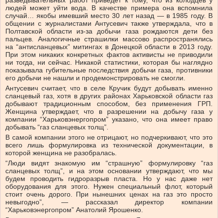
разведывательных работ приведет к тому, что из колодцев у
людей может уйти вода. В качестве примера она вспомнила
случай… якобы имевший место 30 лет назад — в 1985 году. В
общении с журналистами Антусевич также утверждала, что в
Полтавской области из-за добычи газа рождаются дети без
пальцев. Аналогичные страшилки массово распространялись
на “антисланцевых” митингах в Донецкой области в 2013 году.
При этом никаких конкретных фактов активисты не приводили
ни тогда, ни сейчас. Никакой статистики, которая бы наглядно
показывала губительные последствия добычи газа, противники
его добычи не нашли и продемонстрировать не смогли.
Антусевич считает, что в селе Кручик будут добывать именно
сланцевый газ, хотя в других районах Харьковской области газ
добывают традиционным способом, без применения ГРП.
Женщина утверждает, что в разрешении на добычу газа у
компании “Харьковэнергопром” указано, что она имеет право
добывать “газ сланцевых толщ”.
В самой компании этого не отрицают, но подчеркивают, что это
всего лишь формулировка из технической документации, в
которой женщина не разобралась.
“Люди видят знакомую им “страшную” формулировку “газ
сланцевых толщ”, и на этом основании утверждают, что мы
будем проводить гидроразрыв пласта. Но у нас даже нет
оборудования для этого. Нужен специальный флот, который
стоит очень дорого. При нынешних ценах на газ это просто
невыгодно”, — рассказал директор компании
“Харьковэнергопром” Анатолий Ярошенко.