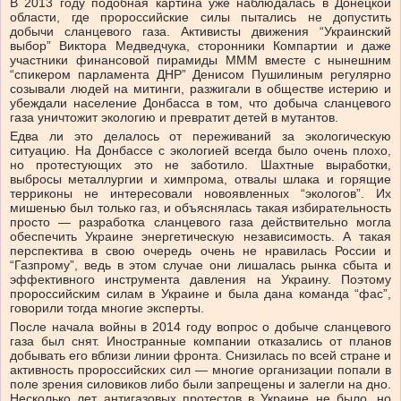
В 2013 году подобная картина уже наблюдалась в Донецкой
области, где пророссийские силы пытались не допустить
добычи сланцевого газа. Активисты движения “Украинский
выбор” Виктора Медведчука, сторонники Компартии и даже
участники финансовой пирамиды МММ вместе с нынешним
“спикером парламента ДНР” Денисом Пушилиным регулярно
созывали людей на митинги, разжигали в обществе истерию и
убеждали население Донбасса в том, что добыча сланцевого
газа уничтожит экологию и превратит детей в мутантов.
Едва ли это делалось от переживаний за экологическую
ситуацию. На Донбассе с экологией всегда было очень плохо,
но протестующих это не заботило. Шахтные выработки,
выбросы металлургии и химпрома, отвалы шлака и горящие
терриконы не интересовали новоявленных “экологов”. Их
мишенью был только газ, и объяснялась такая избирательность
просто — разработка сланцевого газа действительно могла
обеспечить Украине энергетическую независимость. А такая
перспектива в свою очередь очень не нравилась России и
“Газпрому”, ведь в этом случае они лишалась рынка сбыта и
эффективного инструмента давления на Украину. Поэтому
пророссийским силам в Украине и была дана команда “фас”,
говорили тогда многие эксперты.
После начала войны в 2014 году вопрос о добыче сланцевого
газа был снят. Иностранные компании отказались от планов
добывать его вблизи линии фронта. Снизилась по всей стране и
активность пророссийских сил — многие организации попали в
поле зрения силовиков либо были запрещены и залегли на дно.
Несколько лет антигазовых протестов в Украине не было, но