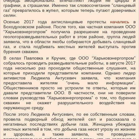
очередь эмоционально. Впечатляют людей не цифры и
графики, а страшилки. Именно так словосочетание “сланцевый
газ” превратилось в жупел, которым теперь пугают доверчивых
селян.
Осенью 2017 года антисланцевые протесты
начались
в
Боходуховском районе. После того, как частная компания ООО
“Харьковэнергопром” получила разрешение на проведение
геологоразведывательных работ в этом районе, группа людей
заявила, что в области якобы собираются добывать сланцевый
газ, и стала подбивать местных жителей выступать против
бурения скважин.
В селах Павловка и Кручик, где ООО “Харьковэнергопром”
собралось проводить разведывательные работы, в августе 2017
года несколько раз проходили общественные слушания, на
которые приходили представители компании. Однако лидер
активистов Людмила Антусевич заявила, что компания
предоставила жителям “очень мало информации”.
Общественников просто не устроили те ответы, которые им
давали представители ООО. В частности, они не поверили
словам руководства “Харьковэнергопрома” о том, что бурение
скважин не окажет разрушительного воздействия на
окружающую среду.
После этого Людмила Антусевич, по ее собственным словам,
провела подворный обход жителей сел и рассказала о
негативных последствиях добычи газа. Женщина убеждала
местных жителей в том, что добыча газа несет угрозу их жизням
и здоровью, а также заявила, что проведение