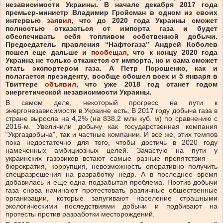
независимости Украины. В начале декабря 2017 года
премьер-министр Владимир Гройсман в одном из своих
интервью
заявил
, что до 2020 года Украины сможет
полностью отказаться от импорта газа и будет
обеспечивать себя топливом собственной добычи.
Председатель правления “Нафтогаза” Андрей Коболев
пошел еще дальше
и пообещал
, что к концу 2020 года
Украина не только откажется от импорта, но и сама сможет
стать экспортером газа. А Петр Порошенко, как и
полагается президенту, вообще обошел всех и 5 января в
Твиттере
объявил
, что уже 2018 год станет годом
энергетической независимости Украины.
В самом деле, некоторый прогресс на пути к
энергонезависимости в Украине есть. В 2017 году добыча газа в
стране выросла на 4,2% (на 838,2 млн куб. м) по сравнению с
2016-м. Увеличили добычу как государственная компания
“Укргаздобыча”, так и частные компании. И все же, этих темпов
пока недостаточно для того, чтобы достичь в 2020 году
намеченных амбициозных целей. Зачастую на пути у
украинских газовиков встают самые разные препятствия —
бюрократия, коррупция, невозможность оперативно получить
спецразрешения на разработку недр. А в последнее время
добавилась и еще одна подзабытая проблема. Против добычи
газа снова начинают протестовать различные общественные
организации, которые запугивают население страшными
экологическими последствиями добычи и подбивают на
протесты против разработки месторождений.