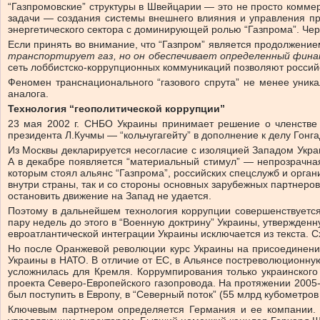
“Газпромовские” структуры в Швейцарии — это не просто комме
задачи — создания системы внешнего влияния и управления п
энергетического сектора с доминирующей ролью “Газпрома”. Че
Если принять во внимание, что “Газпром” является продолжение
транспортирует газ, но он обеспечивает определенный фин
сеть лоббистско-коррупционных коммуникаций позволяют российск
Феномен транснационального “газового спрута” не менее уник
аналога.
Технология “геополитической коррупции”
23 мая 2002 г. СНБО Украины принимает решение о членстве 
президента Л.Кучмы — “кольчугагейту” в дополнение к делу Гонг
Из Москвы декларируется несогласие с изоляцией Западом Украи
А в декабре появляется “материальный стимул” — непрозрачная 
которым стоял альянс “Газпрома”, российских спецслужб и орган
внутри страны, так и со стороны основных зарубежных партнеро
остановить движение на Запад не удается.
Поэтому в дальнейшем технология коррупции совершенствуется
пару недель до этого в “Военную доктрину” Украины, утвержденн
евроатлантической интеграции Украины исключается из текста. С
Но после Оранжевой революции курс Украины на присоединение
Украины в НАТО. В отличие от ЕС, в Альянсе постреволюционну
усложнилась для Кремля. Коррумпирования только украинского
проекта Северо-Европейского газопровода. На протяжении 2005-
был поступить в Европу, в “Северный поток” (55 млрд кубометро
Ключевым партнером определяется Германия и ее компании. М