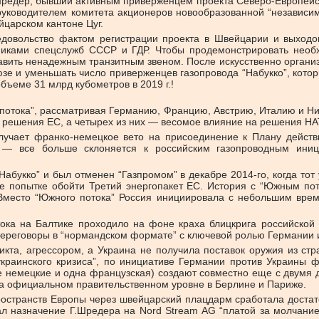
едер, бывший активным приверженцем проекта Северо-Европейско
а руководителем комитета акционеров новообразованной “независи
царском кантоне Цуг.
едовольство фактом регистрации проекта в Швейцарии и выходо
тниками спецслужб СССР и ГДР. Чтобы продемонстрировать необх
тавить ненадежным транзитным звеном. После искусственно органи
зе и уменьшать число приверженцев газопровода “Набукко”, котор
бъеме 31 млрд кубометров в 2019 г.!
 потока”, рассматривая Германию, Францию, Австрию, Италию и Ни
а решения ЕС, а четырех из них — весомое влияние на решения НА
учает франко-немецкое вето на присоединение к Плану действи
 — все больше склоняется к российским газопроводным иниц
букко” и был отменен “Газпромом” в декабре 2014-го, когда тот 
ее попытке обойти Третий энергопакет ЕС. История с “Южным пот
место “Южного потока” Россия инициировала с небольшим врем
ока на Балтике проходило на фоне краха блицкрига российской а
 переговоры в “нормандском формате” с ключевой ролью Германии 
кта, агрессором, а Украина не получила поставок оружия из стр
краинского кризиса”, по инициативе Германии против Украины ф
е немецкие и одна французская) создают совместно еще с двумя д
 на официальном правительственном уровне в Берлине и Париже.
ространств Европы через швейцарский плацдарм сработала достат
ал назначение Г.Шредера на Nord Stream AG “платой за молчан