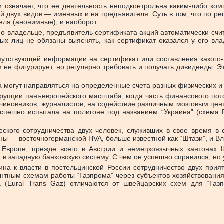
 означает, что ее деятельность неподконтрольна каким-либо ко
й двух видов — именных и на предъявителя. Суть в том, что по ре
ля (анонимные), и наоборот.
о владельце, предъявитель сертификата акций автоматически счит
ных лиц не обязаны выяснять, как сертификат оказался у его в
путствующей информации на сертификат или составления какого-л
м не фигурирует, но регулярно требовать и получать дивиденды. 
 могут направляться на определенные счета разных физических и
упции панъевропейского масштаба, когда часть финансового пот
, чиновников, журналистов, на содействие различным мозговым це
успешно испытала на полигоне под названием “Украина” (схема 
еского сотрудничества двух человек, служивших в свое время 
ны — восточногерманской HVA, больше известной как “Штази”, и В
 Европе, прежде всего в Австрии и немецкоязычных кантонах 
 в западную банковскую систему. С чем он успешно справился, но 
на к власти в постельцинской России сотрудничество двух прия
антным схемам работы “Газпрома” через субъектов хозяйствовани
 (Eural Trans Gaz) отличаются от швейцарских схем для “Газп