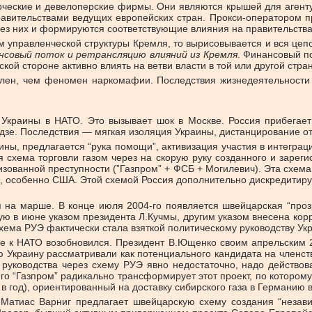
рческие и девелоперские фирмы. Они являются крышей для агенту
равительствами ведущих европейских стран. Прокси-оператором 
рез них и формируются соответствующие влияния на правительства
м управленческой структуры Кремля, то вырисовывается и вся цеп
ансовый пото
к и ретрансляцию влияний из Кремля
. Финансовый п
ой стороне активно влиять на ветви власти в той или другой стра
ален, чем феномен наркомафии. Последствия жизнедеятельности “
Украины в НАТО. Это вызывает шок в Москве. Россия прибегает
адзе. Последствия — мягкая изоляция Украины, дистанцирование от
ны, предлагается “рука помощи”, активизация участия в интеграц
схема торговли газом через на скорую руку созданного и зарегис
изованной преступности (”Газпром” + ФСБ + Могилевич). Эта схем
в, особенно США. Этой схемой Россия дополнительно дискредитиру
 на марше. В конце июля 2004-го появляется швейцарская “прозр
ую в июне указом президента Л.Кучмы, другим указом внесена кор
хема РУЭ фактически стала взяткой политическому руководству Укра
 к НАТО возобновился. Президент В.Ющенко своим апрельским 20
ю Украину рассматривали как потенциального кандидата на членст
 руководства через схему РУЭ явно недостаточно, надо действо
го “Газпром” радикально трансформирует этот проект, по которо
в в год), ориентированный на доставку сибирского газа в Германию
атиас Варниг предлагает швейцарскую схему создания “незави