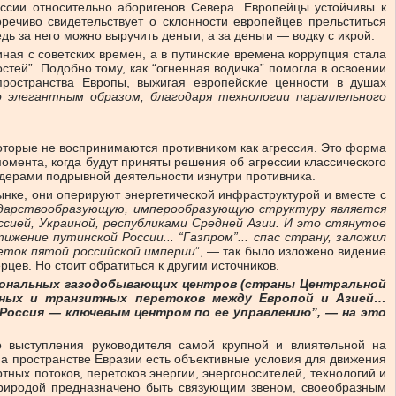
оссии относительно аборигенов Севера. Европейцы устойчивы к
речиво свидетельствует о склонности европейцев прельститься
дь за него можно выручить деньги, а за деньги — водку с икрой.
ая с советских времен, а в путинские времена коррупция стала
тей”. Подобно тому, как “огненная водичка” помогла в освоении
пространства Европы, выжигая европейские ценности в душах
 элегантным образом, благодаря технологии параллельного
оторые не воспринимаются противником как агрессия. Это форма
омента, когда будут приняты решения об агрессии классического
йдерами подрывной деятельности изнутри противника.
нке, они оперируют энергетической инфраструктурой и вместе с
ударствообразующую, имперообразующую структуру является
ссией, Украиной, республиками Средней Азии. И это стянутое
ение путинской России... “Газпром”... спас страну, заложил
еток пятой российской империи
”, — так было изложено видение
цев. Но стоит обратиться к другим источников.
иональных газодобывающих центров (страны Центральной
тных и транзитных перетоков между Европой и Азией…
Россия — ключевым центром по ее управлению”, — на это
 выступления руководителя самой крупной и влиятельной на
На пространстве Евразии есть объективные условия для движения
тных потоков, перетоков энергии, энергоносителей, технологий и
риродой предназначено быть связующим звеном, своеобразным