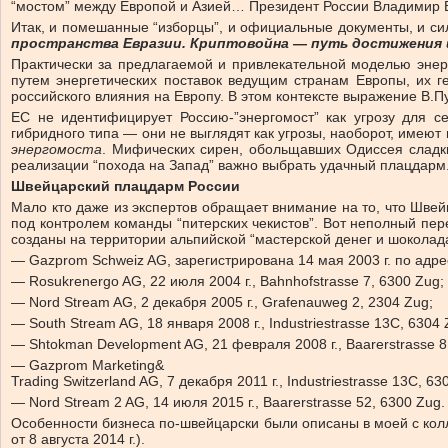
“мостом” между Европой и Азией… Президент России Владимир В
Итак, и помешанные “изборцы”, и официальные документы, и с
пространства Евразии. Криптовойна — путь достижения 
Практически за предлагаемой и привлекательной моделью энер
путем энергетических поставок ведущим странам Европы, их г
российского влияния на Европу. В этом контексте выражение В.Пу
ЕС не идентифицирует Россию-”энергомост” как угрозу для с
гибридного типа — они не выглядят как угрозы, наоборот, имеют
энергомоста
. Мифических сирен, обольщавших Одиссея сладк
реализации “похода на Запад” важно выбрать удачный плацдарм
Швейцарский плацдарм России
Мало кто даже из экспертов обращает внимание на то, что Шве
под контролем команды “питерских чекистов”. Вот неполный пер
созданы на территории альпийской “мастерской денег и шоколада
— Gazprom Schweiz AG, зарегистрирована 14 мая 2003 г. по адресу
— Rosukrenergo AG, 22 июля 2004 г., Bahnhofstrasse 7, 6300 Zug;
— Nord Stream AG, 2 декабря 2005 г., Grafenauweg 2, 2304 Zug;
— South Stream AG, 18 января 2008 г., Industriestrasse 13C, 6304 
— Shtokman Development AG, 21 февраля 2008 г., Baarerstrasse 8
— Gazprom Marketing&
Trading Switzerland AG, 7 декабря 2011 г., Industriestrasse 13C, 63
— Nord Stream 2 AG, 14 июля 2015 г., Baarerstrasse 52, 6300 Zug.
Особенности бизнеса по-швейцарски были описаны в моей с колл
от 8 августа 2014 г.).