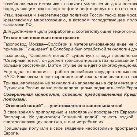
возобновляемых источников, означает уменьшение доли поставок
определяющим, как экспорт нефти и нефтепродуктов, но на него
Итак, военная и энергетическая политики России тесно взаимос
кремлевскому мировоззрению, в котором господствующее поло
экономики РФ.
Для достижения цели разработаны соответствующие технологии,
Технологии освоения пространств
Газопровод Москва—Солсбери в материализованном виде не су
применен. “Инцидент” в Солсбери был отработкой технологии до
Газопровод “Северный поток-2” существует в виде проектно-
“Северный поток”, он должен транспортировать газ из Западной 
большие расстояния. В этом случае речь идет о многофункциона
Еще одна технология — работа российских государственных не
НАТО. Ключевым олицетворением этой технологии является швей
Три вышеприведенные технологии направлены на фрагментацию т
Путинская Россия давно определила целью подчинить себе Евро
Совершенная монополия, согласно представлениям Крем
потоками.
“Огненной водой” — уничтожаются и завоевываются!
В свое время у приполярных и заполярных пространств Евразии
Заполярья. Их уничтожили “огненной водой”, то есть водко
спиртосодержащих напитков, и они истребили их.
Пришельцы получили в свое владение необозримые пространства
Европе.