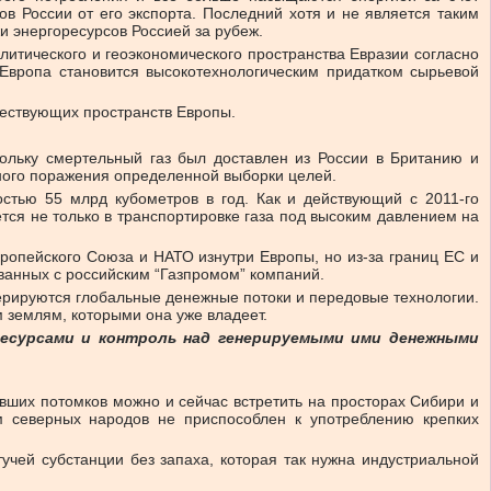
ов России от его экспорта. Последний хотя и не является таким
и энергоресурсов Россией за рубеж.
литического и геоэкономического пространства Евразии согласно
Европа становится высокотехнологическим придатком сырьевой
ществующих пространств Европы.
ольку смертельный газ был доставлен из России в Британию и
чного поражения определенной выборки целей.
стью 55 млрд кубометров в год. Как и действующий с 2011-го
ется не только в транспортировке газа под высоким давлением на
опейского Союза и НАТО изнутри Европы, но из-за границ ЕС и
ванных с российским “Газпромом” компаний.
ерируются глобальные денежные потоки и передовые технологии.
 землям, которыми она уже владеет.
ресурсами и контроль над генерируемыми ими денежными
вших потомков можно и сейчас встретить на просторах Сибири и
м северных народов не приспособлен к употреблению крепких
учей субстанции без запаха, которая так нужна индустриальной