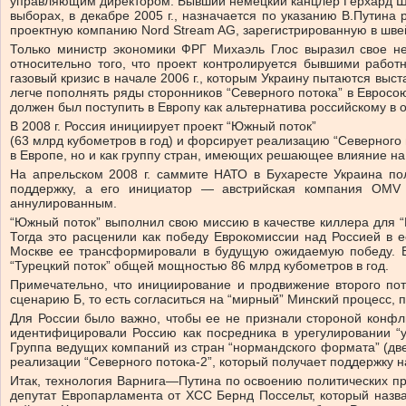
управляющим директором. Бывший немецкий канцлер Герхард Шр
выборах, в декабре 2005 г., назначается по указанию В.Путин
проектную компанию Nord Stream AG, зарегистрированную в швей
Только министр экономики ФРГ Михаэль Глос выразил свое н
относительно того, что проект контролируется бывшими рабо
газовый кризис в начале 2006 г., которым Украину пытаются выс
легче пополнять ряды сторонников “Северного потока” в Евросою
должен был поступить в Европу как альтернатива российскому в о
В 2008 г. Россия инициирует проект “Южный поток”
(63 млрд кубометров в год) и форсирует реализацию “Северного
в Европе, но и как группу стран, имеющих решающее влияние н
На апрельском 2008 г. саммите НАТО в Бухаресте Украина пол
поддержку, а его инициатор — австрийская компания OMV
аннулированным.
“Южный поток” выполнил свою миссию в качестве киллера для “На
Тогда это расценили как победу Еврокомиссии над Россией в 
Москве ее трансформировали в будущую ожидаемую победу. В
“Турецкий поток” общей мощностью 86 млрд кубометров в год.
Примечательно, что инициирование и продвижение второго пот
сценарию Б, то есть согласиться на “мирный” Минский процесс,
Для России было важно, чтобы ее не признали стороной конфли
идентифицировали Россию как посредника в урегулировании “у
Группа ведущих компаний из стран “нормандского формата” (дв
реализации “Северного потока-2”, который получает поддержку
Итак, технология Варнига—Путина по освоению политических п
депутат Европарламента от ХСС Бернд Поссельт, который назв