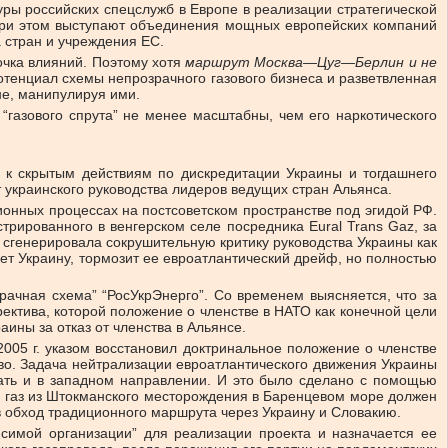
ры российских спецслужб в Европе в реализации стратегической
при этом выступают объединения мощных европейских компаний
 стран и учреждения ЕС.
очка влияний. Поэтому хотя
маршрут Москва—Цуг—Берлин и не
отенциал схемы непрозрачного газового бизнеса и разветвленная
не, манипулируя ими.
газового спрута” не менее масштабны, чем его наркотического
 к скрытым действиям по дискредитации Украины и тогдашнего
 украинского руководства лидеров ведущих стран Альянса.
ионных процессах на постсоветском пространстве под эгидой РФ.
трированного в венгерском селе посредника Eural Trans Gaz, за
а сгенерировала сокрушительную критику руководства Украины как
ет Украину, тормозит ее евроатлантический дрейф, но полностью
ачная схема” “РосУкрЭнерго”. Со временем выясняется, что за
ректива, которой положение о членстве в НАТО как конечной цели
ины за отказ от членства в Альянсе.
05 г. указом восстановил доктринальное положение о членстве
во. Задача нейтрализации евроатлантического движения Украины
вать и в западном направлении. И это было сделано с помощью
му газ из Штокманского месторождения в Баренцевом море должен
 в обход традиционного маршрута через Украину и Словакию.
симой организации” для реализации проекта и назначается ее