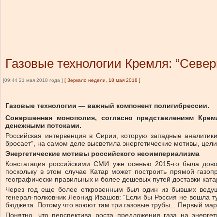
Газовые технологии Кремля: “Севе
[09:44 21 мая 2018 года ]
[
Зеркало недели, 18 мая 2018
]
Газовые технологии — важный компонент полигибрессии.
Совершенная монополия, согласно представлениям Кре
денежными потоками.
Российская интервенция в Сирии, которую западные аналитики
бросает”, на самом деле высветила энергетические мотивы, цел
Энергетические мотивы российского неоимпериализма
Констатация российскими СМИ уже осенью 2015-го была дово
поскольку в этом случае Катар может построить прямой газо
географически правильных и более дешевых путей доставки катар
Через год еще более откровенным был один из бывших ведущ
генерал-полковник Леонид Ивашов: “Если бы Россия не вошла 
бюджета. Потому что воюют там три газовые трубы... Первый марш
Понятно, что перспектива роста предложения газа на энерге