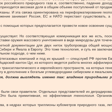
 российского природного газа и, соответственно, падение доход
 приходится весомая доля в общем объеме поступлений от продаж
вязаны. И эта связка ориентирована на переформатирование геопо
жение занимает Россия, ЕС и НАТО перестают существовать, а 
 с помощью которых предполагается провести новое освоение су
ществует. Но соответствующая коммуникация все же есть, поск
ставки оружия массового уничтожения в виде микродозы для точе
сметной документации для двух ниток трубопровода общей мощно
Сибири и Ямала в Европу. Это тоже технология, и суть ее заключа
льном подходе, о чем ниже.
фтегазовых компаний и под их крышей — спецслужб РФ против Евр
царский кантон Цуг, из которого ведется работа многих аффилиро
рансатлантического и европейского пространств, на которых ген
пу в дополнение к богатым углеводородами сибирским и ямальским
ля, должна выглядеть именно так: владение природными 
 были свои правители. Отдельных представителей их деградирова
й. Это была примитивная, но эффективная
технология
. Организ
, в недрах которых триллионы кубометров природного газа, лет