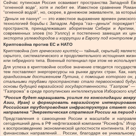
Сейчас путинская Россия осваивает пространства Западной Ев
“огненной воде”, хотя и любят ее. Известное сравнение Рома
“огненной водой”, но, скорее, в денежном эквиваленте, за которы
“Деньги не пахнут” — это известное выражение времен римског
технологией борьбы с Западом. Афера “газ—деньги” порождает “
пространств, принадлежавших аборигенам Сибири и Арктики,
современных элоев (по Уэллсу) и постепенно замещая их це
экспорта углеводородов и коррупции в Европу под контролем р
Криптовойна против ЕС и НАТО
Криптовойна
(от греческого
κρυπτός
— тайный, скрытый) являет
скрытого, систематического и продолжительного истощения жизн
или гибридного типа. Военный потенциал при этом не используе
Для успеха в криптовойне особое значение отводится государс
тем поставляют энергоресурсы на рынки других стран. Как, нап
грандиозным достижением Путина, с помощью которого он, ра
стальными трубами пространство стало первоосновой будущег
основы будущей евразийской государственности. “Газпром” —
“Газпрома” в среде пропутинских интеллектуалов Изборского клуб
“Россия будет наращивать усилия по консолидации вок
Азии, Иран) и формировать евразийскую интегрирова
Российская трубопроводная инфраструктура станет сост
направлена “Энергетическая стратегия России на период до
Представления о самооценке России и масштабе и направле
сегодняшний день в РФ нефтегазовой компании “Роснефть” Игоря
к воспроизведению экономической целостности континента. И осу
финансовых направлений… России, благодаря ее уникальному