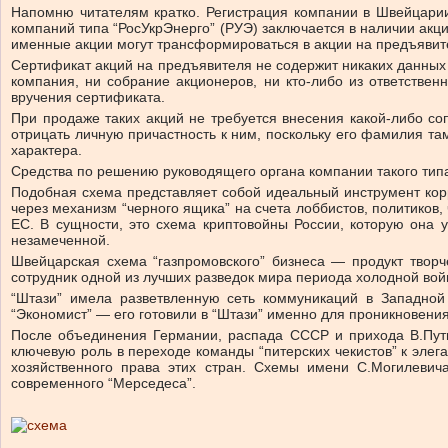
Напомню читателям кратко. Регистрация компании в Швейцарии
компаний типа “РосУкрЭнерго” (РУЭ) заключается в наличии акци
именные акции могут трансформироваться в акции на предъявите
Сертификат акций на предъявителя не содержит никаких данных 
компания, ни собрание акционеров, ни кто-либо из ответствен
вручения сертификата.
При продаже таких акций не требуется внесения какой-либо со
отрицать личную причастность к ним, поскольку его фамилия та
характера.
Средства по решению руководящего органа компании такого типа
Подобная схема представляет собой идеальный инструмент корр
через механизм “черного ящика” на счета лоббистов, политиков
ЕС. В сущности, это схема криптовойны России, которую она 
незамеченной.
Швейцарская схема “газпромовского” бизнеса — продукт творч
сотрудник одной из лучших разведок мира периода холодной вой
“Штази” имела разветвленную сеть коммуникаций в Западной
“Экономист” — его готовили в “Штази” именно для проникновения
После объединения Германии, распада СССР и прихода В.Пути
ключевую роль в переходе команды “питерских чекистов” к элег
хозяйственного права этих стран. Схемы имени С.Могилевича
современного “Мерседеса”.