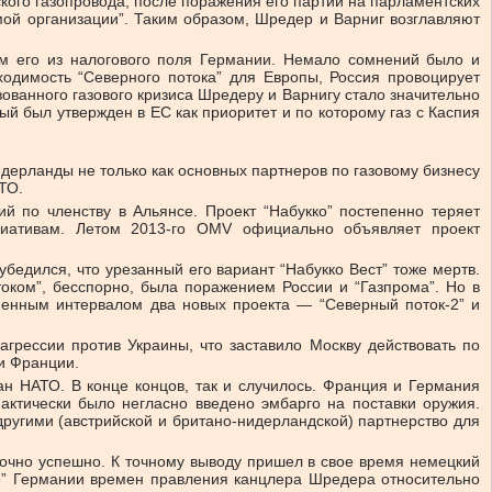
го газопровода, после поражения его партии на парламентских
мой организации”. Таким образом, Шредер и Варниг возглавляют
м его из налогового поля Германии. Немало сомнений было и
одимость “Северного потока” для Европы, Россия провоцирует
зованного газового кризиса Шредеру и Варнигу стало значительно
ый был утвержден в ЕС как приоритет и по которому газ с Каспия
дерланды не только как основных партнеров по газовому бизнесу
ТО.
й по членству в Альянсе. Проект “Набукко” постепенно теряет
иативам. Летом 2013-го OMV официально объявляет проект
убедился, что урезанный его вариант “Набукко Вест” тоже мертв.
оком”, бесспорно, была поражением России и “Газпрома”. Но в
енным интервалом два новых проекта — “Северный поток-2” и
грессии против Украины, что заставило Москву действовать по
и Франции.
ан НАТО. В конце концов, так и случилось. Франция и Германия
актически было негласно введено эмбарго на поставки оружия.
ругими (австрийской и британо-нидерландской) партнерство для
очно успешно. К точному выводу пришел в свое время немецкий
ие” Германии времен правления канцлера Шредера относительно