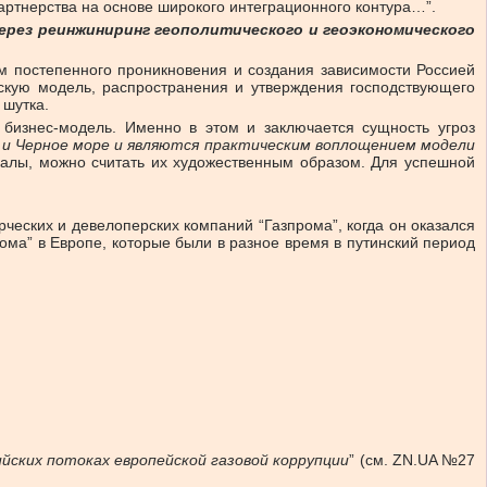
ртнерства на основе широкого интеграционного контура…”.
ерез реинжиниринг геополитического и геоэкономического
м постепенного проникновения и создания зависимости Россией
йскую модель, распространения и утверждения господствующего
 шутка.
 бизнес-модель. Именно в этом и заключается сущность угроз
 и Черное море и являются практическим воплощением модели
алы, можно считать их художественным образом. Для успешной
еских и девелоперских компаний “Газпрома”, когда он оказался
ома” в Европе, которые были в разное время в путинский период
йских потоках европейской газовой коррупции
” (см. ZN.UA №27