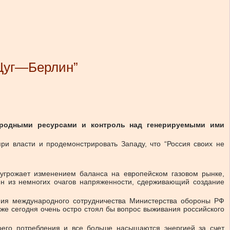
“Цуг—Берлин”
иродными ресурсами и контроль над генерируемыми ими
ри власти и продемонстрировать Западу, что “Россия своих не
угрожает изменением баланса на европейском газовом рынке,
ин из немногих очагов напряженности, сдерживающий создание
ния международного сотрудничества Министерства обороны РФ
же сегодня очень остро стоял бы вопрос выживания российского
воего потребления и все больше насыщаются энергией за счет