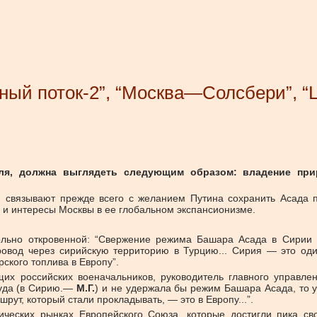
рный поток-2”, “Москва—Солсбери”, 
мля, должна выглядеть следующим образом: владение пр
 связывают прежде всего с желанием Путина сохранить Асада п
и и интересы Москвы в ее глобальном экспансионизме.
льно откровенной: “Свержение режима Башара Асада в Сирии 
провод через сирийскую территорию в Турцию... Сирия — это од
ского топлива в Европу”.
их российских военачальников, руководитель главного управле
туда (в Сирию.—
М.Г.
) и не удержала бы режим Башара Асада, то у
рут, который стали прокладывать, — это в Европу...”.
тических рынках Европейского Союза, которые достигли пика с