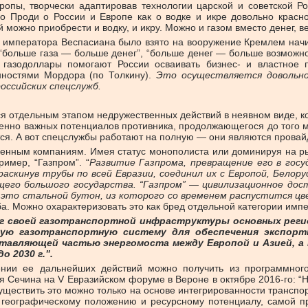
ропы, творчески адаптировав технологии царской и советской Р
но Проди о России и Европе как о водке и икре довольно красно
й можно приобрести и водку, и икру. Можно и газом вместо денег, ве
о императора Веспасиана было взято на вооружение Кремлем начин
больше газа — больше денег”, “больше денег — больше возможнос
 газодоллары помогают России осваивать бизнес- и властное 
нностями Мордора (по Толкину).
Это осуществляется довольно
оссийских спецслужб.
ся отдельным этапом недружественных действий в неявном виде, к
енно важных потенциалов противника, продолжающегося до того м
тся. А вот спецслужбы работают на полную — они являются прова
твенным компаниям. Имея статус монополиста или доминируя на ры
ример, “Газпром”. “
Развитие Газпрома, превращение его в гос
скинув трубы по всей Евразии, соединил их с Европой, Белору
о большого государства. “Газпром” — цивилизационное достиж
 это стальной бутон, из которого со временем распустится цв
а. Можно охарактеризовать это как бред отдельной категории импер
руг своей газотранспортной инфраструктуры основных рег
нную газотранспортную систему для обеспечения экспор
авляющей частью энергомоста между Европой и Азией, а 
 2030 г.”.
нии ее дальнейших действий можно получить из программного
 Сечина на V Евразийском форуме в Вероне в октябре 2016-го: “
ществить это можно только на основе интегрированности транспор
 географическому положению и ресурсному потенциалу, самой п