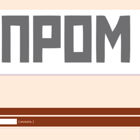
| искать |