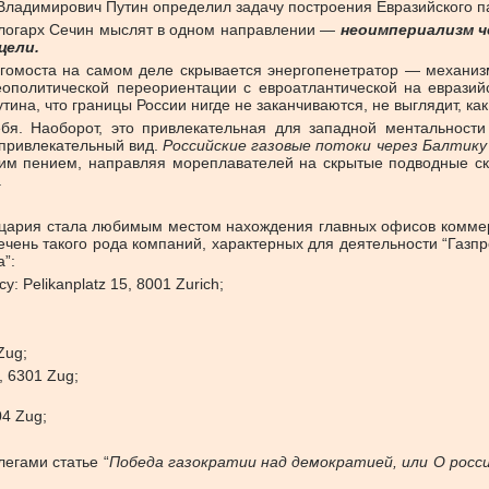
ладимирович Путин определил задачу построения Евразийского па
илогарх Сечин мыслят в одном направлении —
неоимпериализм ч
цели.
гомоста на самом деле скрывается энергопенетратор — механиз
еополитической переориентации с евроатлантической на еврази
тина, что границы России нигде не заканчиваются, не выглядит, как
ебя. Наоборот, это привлекательная для западной ментальности
 привлекательный вид.
Российские газовые потоки через Балтику
им пением, направляя мореплавателей на скрытые подводные ск
.
йцария стала любимым местом нахождения главных офисов коммерч
ечень такого рода компаний, характерных для деятельности “Газпр
”:
: Pelikanplatz 15, 8001 Zurich;
Zug;
, 6301 Zug;
04 Zug;
егами статье “
Победа газократии над демократией, или О росси