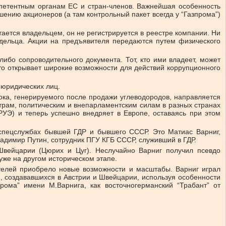
мпетентным органам ЕС и стран-членов. Важнейшая особенность
шению акционеров (а там контрольный пакет всегда у “Газпрома”)
ается владельцем, он не регистрируется в реестре компании. Ни
ладельца. Акции на предъявителя передаются путем физического
ибо сопроводительного документа. Тот, кто ими владеет, может
Это открывает широкие возможности для действий коррупционного
 юридических лиц.
ока, генерируемого после продажи углеводородов, направляется
нтрам, политическим и внепарламентским силам в разных странах
РУЭ) и теперь успешно внедряет в Европе, оставаясь при этом
в спецслужбах бывшей ГДР и бывшего СССР. Это Матиас Варниг,
ладимир Путин, сотрудник ПГУ КГБ СССР, служивший в ГДР.
Швейцарии (Цюрих и Цуг). Неслучайно Варниг получил псевдо
уже на другом историческом этапе.
телей приобрело новые возможности и масштабы. Варниг играл
я, создававшихся в Австрии и Швейцарии, используя особенности
рома” имени М.Варнига, как восточногерманский “Трабант” от