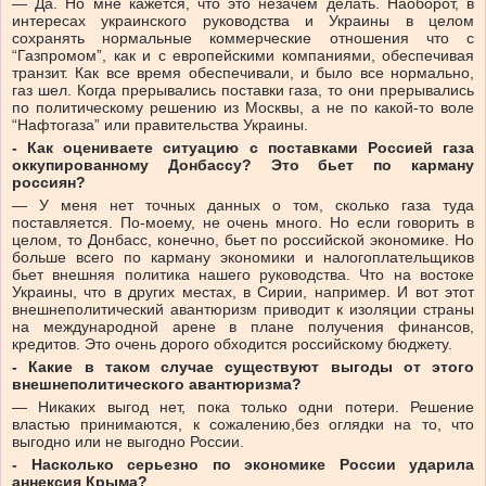
— Да. Но мне кажется, что это незачем делать. Наоборот, в
интересах украинского руководства и Украины в целом
сохранять нормальные коммерческие отношения что с
“Газпромом”, как и с европейскими компаниями, обеспечивая
транзит. Как все время обеспечивали, и было все нормально,
газ шел. Когда прерывались поставки газа, то они прерывались
по политическому решению из Москвы, а не по какой-то воле
“Нафтогаза” или правительства Украины.
- Как оцениваете ситуацию с поставками Россией газа
оккупированному Донбассу? Это бьет по карману
россиян?
— У меня нет точных данных о том, сколько газа туда
поставляется. По-моему, не очень много. Но если говорить в
целом, то Донбасс, конечно, бьет по российской экономике. Но
больше всего по карману экономики и налогоплательщиков
бьет внешняя политика нашего руководства. Что на востоке
Украины, что в других местах, в Сирии, например. И вот этот
внешнеполитический авантюризм приводит к изоляции страны
на международной арене в плане получения финансов,
кредитов. Это очень дорого обходится российскому бюджету.
- Какие в таком случае существуют выгоды от этого
внешнеполитического авантюризма?
— Никаких выгод нет, пока только одни потери. Решение
властью принимаются, к сожалению,без оглядки на то, что
выгодно или не выгодно России.
- Насколько серьезно по экономике России ударила
аннексия Крыма?