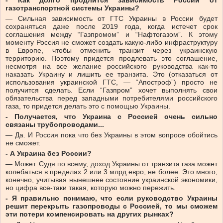
- Как долго продлится зависимость России от
газотранспортной системы Украины?
— Сильная зависимость от ГТС Украины в России будет
сохраняться даже после 2019 года, когда истечет срок
соглашения между “Газпромом” и “Нафтогазом”. К этому
моменту Россия не сможет создать какую-либо инфраструктуру
в Европе, чтобы отменить транзит через украинскую
территорию. Поэтому придется продлевать это соглашение,
несмотря на все желание российского руководства как-то
наказать Украину и лишить ее транзита. Это (отказаться от
использования украинской ГТС, — “Апостроф”) просто не
получится сделать. Если “Газпром” хочет выполнять свои
обязательства перед западными потребителями российского
газа, то придется делать это с помощью Украины.
- Получается, что Украина с Россией очень сильно
связаны трубопроводами...
— Да. И Россия пока что без Украины в этом вопросе обойтись
не сможет.
- А Украина без России?
— Может. Судя по всему, доход Украины от транзита газа может
колебаться в пределах 2 или 3 млрд евро, не более. Это много,
конечно, учитывая нынешнее состояние украинской экономики,
но цифра все-таки такая, которую можно пережить.
- Я правильно понимаю, что если руководство Украины
решит перекрыть газопроводы с Россией, то мы сможем
эти потери компенсировать на других рынках?