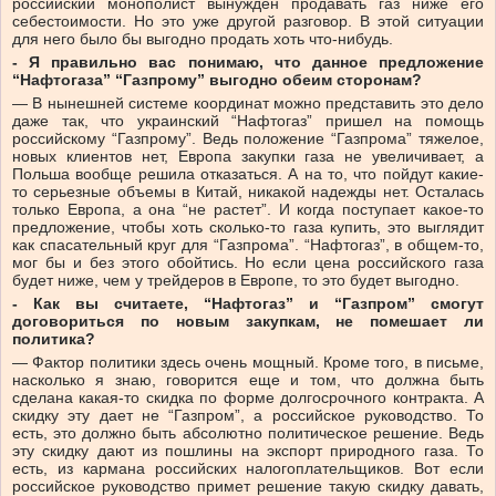
российский монополист вынужден продавать газ ниже его
себестоимости. Но это уже другой разговор. В этой ситуации
для него было бы выгодно продать хоть что-нибудь.
- Я правильно вас понимаю, что данное предложение
“Нафтогаза” “Газпрому” выгодно обеим сторонам?
— В нынешней системе координат можно представить это дело
даже так, что украинский “Нафтогаз” пришел на помощь
российскому “Газпрому”. Ведь положение “Газпрома” тяжелое,
новых клиентов нет, Европа закупки газа не увеличивает, а
Польша вообще решила отказаться. А на то, что пойдут какие-
то серьезные объемы в Китай, никакой надежды нет. Осталась
только Европа, а она “не растет”. И когда поступает какое-то
предложение, чтобы хоть сколько-то газа купить, это выглядит
как спасательный круг для “Газпрома”. “Нафтогаз”, в общем-то,
мог бы и без этого обойтись. Но если цена российского газа
будет ниже, чем у трейдеров в Европе, то это будет выгодно.
- Как вы считаете, “Нафтогаз” и “Газпром” смогут
договориться по новым закупкам, не помешает ли
политика?
— Фактор политики здесь очень мощный. Кроме того, в письме,
насколько я знаю, говорится еще и том, что должна быть
сделана какая-то скидка по форме долгосрочного контракта. А
скидку эту дает не “Газпром”, а российское руководство. То
есть, это должно быть абсолютно политическое решение. Ведь
эту скидку дают из пошлины на экспорт природного газа. То
есть, из кармана российских налогоплательщиков. Вот если
российское руководство примет решение такую скидку давать,