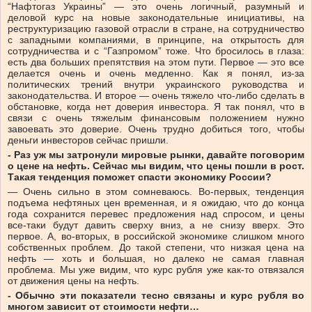
“Нафтогаз Украины” — это очень логичный, разумный и
деловой курс на новые законодательные инициативы, на
реструктуризацию газовой отрасли в стране, на сотрудничество
с западными компаниями, в принципе, на открытость для
сотрудничества и с “Газпромом” тоже. Что бросилось в глаза:
есть два больших препятствия на этом пути. Первое — это все
делается очень и очень медленно. Как я понял, из-за
политических трений внутри украинского руководства и
законодательства. И второе — очень тяжело что-либо сделать в
обстановке, когда нет доверия инвестора. Я так понял, что в
связи с очень тяжелым финансовым положением нужно
завоевать это доверие. Очень трудно добиться того, чтобы
деньги инвесторов сейчас пришли.
- Раз уж мы затронули мировые рынки, давайте поговорим
о цене на нефть. Сейчас мы видим, что цены
пошли в рост.
Такая тенденция поможет спасти экономику России?
— Очень сильно в этом сомневаюсь. Во-первых, тенденция
подъема нефтяных цен временная, и я ожидаю, что до конца
года сохранится перевес предложения над спросом, и цены
все-таки будут давить сверху вниз, а не снизу вверх. Это
первое. А, во-вторых, в российской экономике слишком много
собственных проблем. До такой степени, что низкая цена на
нефть — хоть и большая, но далеко не самая главная
проблема. Мы уже видим, что курс рубля уже как-то отвязался
от движения цены на нефть.
- Обычно эти показатели тесно связаны и курс рубля во
многом зависит от стоимости нефти…