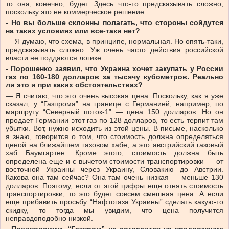
то она, конечно, будет. Здесь что-то предсказывать сложно,
поскольку это не коммерческое решение.
- Но вы больше склонны полагать, что стороны сойдутся
на таких условиях или все-таки нет?
— Я думаю, что схема, в принципе, нормальная. Но опять-таки,
предсказывать сложно. Уж очень часто действия российской
власти не поддаются логике.
- Порошенко заявил, что Украина хочет закупать у России
газ по 160-180 долларов за тысячу кубометров. Реально
ли это и при каких обстоятельствах?
— Я считаю, что это очень высокая цена. Поскольку, как я уже
сказал, у “Газпрома” на границе с Германией, например, по
маршруту “Северный поток-1” — цена 150 долларов. Но он
продает Германии этот газ по 128 долларов, то есть терпит там
убытки. Вот, нужно исходить из этой цены. В письме, насколько
я знаю, говорится о том, что стоимость должна определяться
ценой на ближайшем газовом хабе, а это австрийский газовый
хаб Баумгартен. Кроме этого, стоимость должна быть
определена еще и с вычетом стоимости транспортировки — от
восточной Украины через Украину, Словакию до Австрии.
Какова она там сейчас? Она там очень низкая — меньше 130
долларов. Поэтому, если от этой цифры еще отнять стоимость
транспортировки, то это будет совсем смешная цена. А если
еще прибавить просьбу “Нафтогаза Украины” сделать какую-то
скидку, то тогда мы увидим, что цена получится
неправдоподобно низкой.