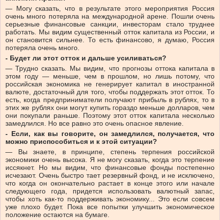
— Могу сказать, что в результате этого мероприятия Россия
очень много потеряла на международной арене. Пошли очень
серьезные финансовые санкции, инвесторам стало труднее
работать. Мы видим существенный отток капитала из России, и
он становится сильнее. То есть финансово, я думаю, Россия
потеряла очень много.
- Будет ли этот отток и дальше усиливаться?
— Трудно сказать. Мы видим, что прогнозы оттока капитала в
этом году — меньше, чем в прошлом, но лишь потому, что
российская экономика не генерирует капитал в иностранной
валюте, достаточный для того, чтобы поддержать этот отток. То
есть, когда предприниматели получают прибыль в рублях, то в
этих же рублях они могут купить гораздо меньше долларов, чем
они покупали раньше. Поэтому этот отток капитала несколько
замедлился. Но все равно это очень опасное явление.
- Если, как вы говорите, он замедлился, получается, что
можно приспособиться и к этой ситуации?
— Вы знаете, в принципе, степень терпения российской
экономики очень высока. Я не могу сказать, когда это терпение
иссякнет. Но мы видим, что финансовые фонды постепенно
исчезают. Очень быстро тает резервный фонд, и не исключено,
что когда он окончательно растает в конце этого или начале
следующего года, придется использовать валютный запас,
чтобы хоть как-то поддерживать экономику... Это если совсем
уже плохо будет. Пока все попытки улучшить экономическое
положение остаются на бумаге.