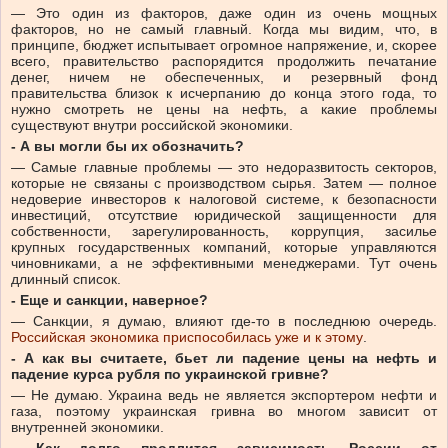
— Это один из факторов, даже один из очень мощных
факторов, но не самый главный. Когда мы видим, что, в
принципе, бюджет испытывает огромное напряжение, и, скорее
всего, правительство распорядится продолжить печатание
денег, ничем не обеспеченных, и резервный фонд
правительства близок к исчерпанию до конца этого года, то
нужно смотреть не цены на нефть, а какие проблемы
существуют внутри российской экономики.
- А вы могли бы их обозначить?
— Самые главные проблемы — это недоразвитость секторов,
которые не связаны с производством сырья. Затем — полное
недоверие инвесторов к налоговой системе, к безопасности
инвестиций, отсутствие юридической защищенности для
собственности, зарегулированность, коррупция, засилье
крупных государственных компаний, которые управляются
чиновниками, а не эффективными менеджерами. Тут очень
длинный список.
- Еще и санкции, наверное?
— Санкции, я думаю, влияют где-то в последнюю очередь.
Российская экономика приспособилась уже и к этому
.
- А как вы считаете, бьет ли падение цены на нефть и
падение курса рубля по украинской гривне?
— Не думаю. Украина ведь не является экспортером нефти и
газа, поэтому украинская гривна во многом зависит от
внутренней экономики.