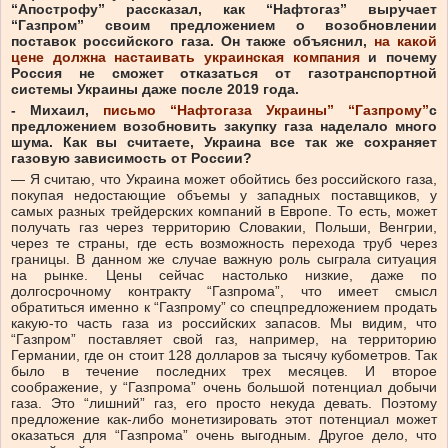
“Апострофу” рассказал, как “Нафтогаз” выручает
“Газпром” своим предложением о возобновлении
поставок российского газа. Он также объяснил,
на какой
цене должна настаивать украинская компания
и почему
Россия не сможет отказаться от газотранспортной
системы Украины даже после 2019 года.
- Михаил,
письмо “Нафтогаза Украины” “Газпрому”
с
предложением возобновить закупку газа наделало много
шума. Как вы считаете, Украина все так же сохраняет
газовую зависимость от России?
— Я считаю, что Украина может обойтись без российского газа,
покупая недостающие объемы у западных поставщиков, у
самых разных трейдерских компаний в Европе. То есть, может
получать газ через территорию Словакии, Польши, Венгрии,
через те страны, где есть возможность перехода труб через
границы. В данном же случае важную роль сыграла ситуация
на рынке. Цены сейчас настолько низкие, даже по
долгосрочному контракту “Газпрома”, что имеет смысл
обратиться именно к “Газпрому” со спецпредложением продать
какую-то часть газа из российских запасов. Мы видим, что
“Газпром” поставляет свой газ, например, на территорию
Германии, где он стоит 128 долларов за тысячу кубометров. Так
было в течение последних трех месяцев. И второе
соображение, у “Газпрома” очень большой потенциал добычи
газа. Это “лишний” газ, его просто некуда девать. Поэтому
предложение как-либо монетизировать этот потенциал может
оказаться для “Газпрома” очень выгодным. Другое дело, что