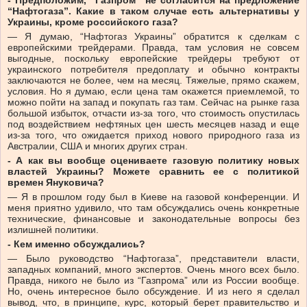
- Предположим, “Газпром” не согласится на предложение
“Нафтогаза”. Какие в таком случае есть альтернативы у
Украины, кроме российского газа?
— Я думаю, “Нафтогаз Украины” обратится к сделкам с
европейскими трейдерами. Правда, там условия не совсем
выгодные, поскольку европейские трейдеры требуют от
украинского потребителя предоплату и обычно контракты
заключаются не более, чем на месяц. Тяжелые, прямо скажем,
условия. Но я думаю, если цена там окажется приемлемой, то
можно пойти на запад и покупать газ там. Сейчас на рынке газа
большой избыток, отчасти из-за того, что стоимость опустилась
под воздействием нефтяных цен шесть месяцев назад и еще
из-за того, что ожидается приход нового природного газа из
Австралии, США и многих других стран.
- А как вы вообще оцениваете газовую политику новых
властей Украины? Можете сравнить ее с политикой
времен Януковича?
— Я в прошлом году был в Киеве на газовой конференции. И
меня приятно удивило, что там обсуждались очень конкретные
технические, финансовые и законодательные вопросы без
излишней политики.
- Кем именно обсуждались?
— Было руководство “Нафтогаза”, представители власти,
западных компаний, много экспертов. Очень много всех было.
Правда, никого не было из “Газпрома” или из России вообще.
Но, очень интересное было обсуждение. И из него я сделал
вывод, что, в принципе, курс, который берет правительство и