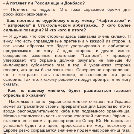
- А потянет ли Россия еще и Донбасс?
— Потянет, но недолго. Это тоже серьезное бремя для
российской экономики.
- Ваш прогноз по судебному спору между “Нафтогазом” и
“Газпромом” в Стокгольмском арбитраже... У кого более
сильные позиции? И кто кого в итоге?
— Я думаю, что обе стороны здесь завязаны очень сильно. Я
вижу, что есть справедливые претензии у каждой из сторон, а
вот каким образом это будет урегулировано в арбитраже,
предсказывать не могу. И одна сторона, и другая имеют
совершенно законные претензии. “Газпром”, к примеру,
утверждает, что Украина должна закупать не меньше 40
миллиардов кубометров газа в год. А украинская сторона
говорит, что цены были завышены. Совершенно определенно,
что в контракте есть положение, позволяющее эти цены
оспорить. Так что, к какому решению придут арбитры, я не могу
сказать.
- Как, по вашему мнению, будет развиваться газовая
отрасль в Украине?
— Насколько я понял, украинские коллеги считают, что Украина
может из транзитной страны превратиться для Европы во что-то
вроде распределительного хаба или подземного хранилища.
Можно использовать часть газотранспортной системы Украины,
включить ее в схемы транспортировки Север-Юг. Но насколько
успешной будет эта идея, предсказать не могу, поскольку в
Европе резко сокращается значение подземных хранилищ газа.