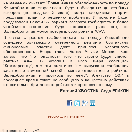
не менее он считает: “Повышенная обеспокоенность по поводу
Великобритании, скорее всего, будет наблюдаться до всеобщих
выборов (не позднее 3 июня), когда победившая партия
представит план по решению проблемы. И пока не будет
представлен надежный вариант возврата госбюджета в более
устойчивое состояние, будет оставаться риск того, что
Великобритания может потерять свой рейтинг ААА”.
В связи с ростом озабоченности по поводу ближайшего
будущего британского суверенного рейтинга британским
финансовым властям даже пришлось успокаивать
общественность. Вчера глава Банка Англии Мервин Кинг
заявил, что “нет опасности того, что стране будет снижен
рейтинг ААА”. В Moody`s и Fitch вчера сообщили
“Коммерсанту”, что эти агентства “не выпускали сообщений
касательно изменений своей позиции относительно рейтинга
Великобритании и прогноза по нему”. Агентство S&P в
последнее время также не сообщало о конкретных действиях
относительно британского рейтинга и прогноза по нему.
Евгений ХВОСТИК, Седа ЕГИКЯН
версия для печати >>
Что скажете, Аноним?