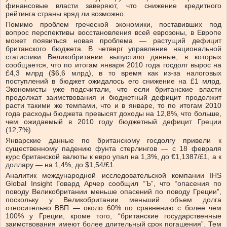
финансовые власти заверяют, что снижение кредитного
рейтинга страны вряд ли возможно.
Помимо проблем греческой экономики, поставивших под
вопрос перспективы восстановления всей еврозоны, в Европе
может появиться новая проблема — растущий дефицит
британского бюджета. В четверг управление национальной
статистики Великобритании выпустило данные, в которых
сообщается, что по итогам января 2010 года госдолг вырос на
£4,3 млрд ($6,6 млрд), в то время как из-за налоговых
поступлений в бюджет ожидалось его снижение на £1 млрд.
Экономисты уже подсчитали, что если британские власти
продолжат заимствования и бюджетный дефицит продолжит
расти такими же темпами, что и в январе, то по итогам 2010
года расходы бюджета превысят доходы на 12,8%, что больше,
чем ожидаемый в 2010 году бюджетный дефицит Греции
(12,7%).
Январские данные по британскому госдолгу привели к
существенному падению фунта стерлингов — с 18 февраля
курс британской валюты к евро упал на 1,3%, до €1,1387/£1, а к
доллару — на 1,4%, до $1,54/£1.
Аналитик международной исследовательской компании IHS
Global Insight Говард Арчер сообщил “Ъ”, что “опасения по
поводу Великобритании меньше опасений по поводу Греции”,
поскольку у Великобритании меньший объем долга
относительно ВВП — около 60% по сравнению с более чем
100% у Греции, кроме того, “британские государственные
заимствования имеют более длительный срок погашения”. Тем