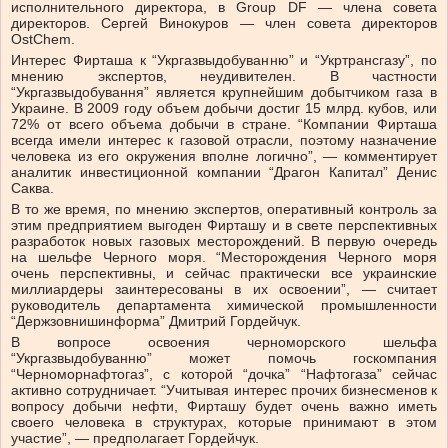
исполнительного директора, в Group DF — члена совета
директоров. Сергей Винокуров — член совета директоров
OstChem.
Интерес Фирташа к “Укргазвыдобуванню” и “Укртрансгазу”, по
мнению экспертов, неудивителен. В частности
“Укргазвыдобування” является крупнейшим добытчиком газа в
Украине. В 2009 году объем добычи достиг 15 млрд. кубов, или
72% от всего объема добычи в стране. “Компании Фирташа
всегда имели интерес к газовой отрасли, поэтому назначение
человека из его окружения вполне логично”, — комментирует
аналитик инвестиционной компании “Драгон Капитал” Денис
Саква.
В то же время, по мнению экспертов, оперативный контроль за
этим предприятием выгоден Фирташу и в свете перспективных
разработок новых газовых месторождений. В первую очередь
на шельфе Черного моря. “Месторождения Черного моря
очень перспективны, и сейчас практически все украинские
миллиардеры заинтересованы в их освоении”, — считает
руководитель департамента химической промышленности
“Держзовнишинформа” Дмитрий Гордейчук.
В вопросе освоения черноморского шельфа
“Укргазвыдобуванню” может помочь госкомпания
“Черноморнафтогаз”, с которой “дочка” “Нафтогаза” сейчас
активно сотрудничает. “Учитывая интерес прочих бизнесменов к
вопросу добычи нефти, Фирташу будет очень важно иметь
своего человека в структурах, которые принимают в этом
участие”, — предполагает Гордейчук.