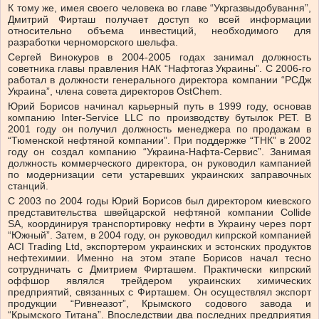
К тому же, имея своего человека во главе “Укргазвыдобування”,
Дмитрий Фирташ получает доступ ко всей информации
относительно объема инвестиций, необходимого для
разработки черноморского шельфа.
Сергей Винокуров в 2004-2005 годах занимал должность
советника главы правления НАК “Нафтогаз Украины”. С 2006-го
работал в должности генерального директора компании “РСДж
Украина”, члена совета директоров OstChem.
Юрий Борисов начинал карьерный путь в 1999 году, основав
компанию Inter-Service LLC по производству бутылок PEТ. В
2001 году он получил должность менеджера по продажам в
“Тюменской нефтяной компании”. При поддержке “ТНК” в 2002
году он создал компанию “Украина-Нафта-Сервис”. Занимая
должность коммерческого директора, он руководил кампанией
по модернизации сети устаревших украинских заправочных
станций.
С 2003 по 2004 годы Юрий Борисов был директором киевского
представительства швейцарской нефтяной компании Collide
SA, координируя транспортировку нефти в Украину через порт
“Южный”. Затем, в 2004 году, он руководил кипрской компанией
ACI Trading Ltd, экспортером украинских и эстонских продуктов
нефтехимии. Именно на этом этапе Борисов начал тесно
сотрудничать с Дмитрием Фирташем. Практически кипрский
оффшор являлся трейдером украинских химических
предприятий, связанных с Фирташем. Он осуществлял экспорт
продукции “Ривнеазот”, Крымского содового завода и
“Крымского Титана”. Впоследствии два последних предприятия