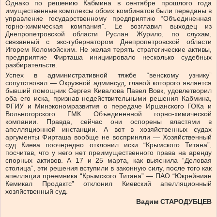
Однако по решению Кабмина в сентябре прошлого года
имущественные комплексы обоих комбинатов были переданы в
управление государственному предприятию “Объединенная
горно-химическая компания”. Ее возглавил выходец из
Днепропетровской области Руслан Журило, по слухам,
связанный с экс-губернатором Днепропетровской области
Игорем Коломойским. Не желая терять стратегические активы,
предприятие Фирташа инициировало несколько судебных
разбирательств.
Успех в административной тяжбе “венскому узнику”
сопутствовал — Окружной админсуд, главой которого является
бывший помощник Сергея Кивалова Павел Вовк, удовлетворил
оба его иска, признав недействительными решения Кабмина,
ФГИУ и Минэкономразвития о передаче Иршанского ГОКа и
Вольногорского ГМК Объединенной горно-химической
компании. Правда, сейчас они оспорены властями в
апелляционной инстанции. А вот в хозяйственных судах
аргументы Фирташа вообще не восприняли — Хозяйственный
суд Киева поочередно отклонил иски “Крымского Титана”,
посчитав, что у него нет преимущественного права на аренду
спорных активов. А 17 и 25 марта, как выяснила “Деловая
столица”, эти решения вступили в законную силу, после того как
апелляции преемника “Крымского Титана” — ПАО “Юкрейниан
Кемикал Продактс” отклонил Киевский апелляционный
хозяйственный суд.
Вадим СТАРОДУБЦЕВ