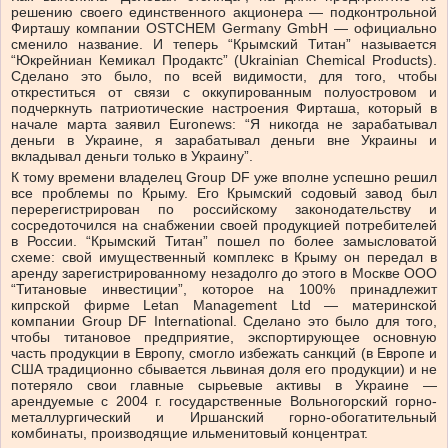
решению своего единственного акционера — подконтрольной
Фирташу компании OSTCHEM Germany GmbH — официально
сменило название. И теперь “Крымский Титан” называется
“Юкрейниан Кемикал Продактс” (Ukrainian Chemical Products).
Сделано это было, по всей видимости, для того, чтобы
откреститься от связи с оккупированным полуостровом и
подчеркнуть патриотические настроения Фирташа, который в
начале марта заявил Euronews: “Я никогда не зарабатывал
деньги в Украине, я зарабатывал деньги вне Украины и
вкладывал деньги только в Украину”.
К тому времени владелец Group DF уже вполне успешно решил
все проблемы по Крыму. Его Крымский содовый завод был
перерегистрирован по российскому законодательству и
сосредоточился на снабжении своей продукцией потребителей
в России. “Крымский Титан” пошел по более замысловатой
схеме: свой имущественный комплекс в Крыму он передал в
аренду зарегистрированному незадолго до этого в Москве ООО
“Титановые инвестиции”, которое на 100% принадлежит
кипрской фирме Letan Management Ltd — материнской
компании Group DF International. Сделано это было для того,
чтобы титановое предприятие, экспортирующее основную
часть продукции в Европу, смогло избежать санкций (в Европе и
США традиционно сбывается львиная доля его продукции) и не
потеряло свои главные сырьевые активы в Украине —
арендуемые с 2004 г. государственные Вольногорский горно-
металлургический и Иршанский горно-обогатительный
комбинаты, производящие ильменитовый концентрат.