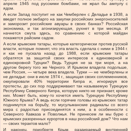
апреле 1945 под русскими бомбами, не жрал бы ампулу с
ядом.
А если Запад поступит не как Чемберлен с Деладье в 1938, а
введет полное эмбарго на закупки российских энергоносителей
и заморозит российские авуары в своих банках? Российская
экономика, и так агонизирующая, рухнет в три месяца. И
начнется смута здесь, по сравнению с которой майдан
покажется райским садом.
А если крымские татары, которые категорически против русской
власти, которые помнят, что эта власть сделала с ними в 1944 г.
и как не пускала назад до 1988, если крымские татары
обратятся за защитой своих интересов к единоверной и
единокровной Турции? Ведь Турция не за три моря, а на
другом берегу того же Черного. И Крымом владела подольше,
чем Россия, — четыре века владела. Турки — не чемберлены и
не деладье: они в июле 1974 г., защищая своих соплеменников,
оккупировали 40% территории Кипра и, игнорируя все
протесты, до сих пор поддерживают так называемую Турецкую
Республику Северного Кипра, которую никто не признает, кроме
них. Может быть, кому-то хочется иметь Турецкую Республику
Южного Крыма? А ведь если горячие головы из крымских татар
поднимутся на борьбу, то мусульманские радикалы со всего
мира с радостью присоединятся к ним, а в особенности с
Северного Кавказа и Поволжья. Не принесем ли мы бурю с
крымских разоренных курортов в наш российский дом? Что нам
— своих терактов мало?
И наконец, приобретя Крым, раздираемый внутренней