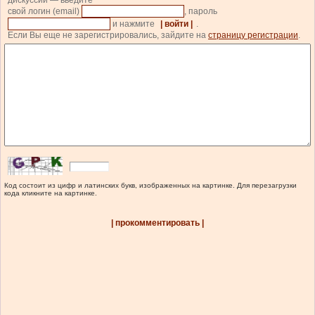
дискуссии — введите
свой логин (email)
, пароль
и нажмите
| войти |
.
Если Вы еще не зарегистрировались, зайдите на
страницу регистрации
.
Код состоит из цифр и латинских букв, изображенных на картинке. Для перезагрузки
кода кликните на картинке.
| прокомментировать |