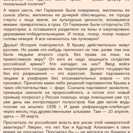
гениальный политик?
А через шесть лет Германия была повержена, миллионы ее
сынов убиты, миллионы ее дочерей обесчещены, ее города
стерты с лица земли, ее культурные ценности, копившиеся
веками, превратились в прах. От Германии были отторгнуты 2/5
территории, а оставшееся разделено на зоны и оккупировано
державами-победительницами. И позор, позор, позор покрыл
головы немцев. А все начиналось так лучезарно!
Друзья! История повторяется. В Крыму действительно живут
русские. Но разве кто-нибудь притеснял их там, разве там они
были людьми второго сорта, без права на язык, на
православную веру? От кого их надо защищать солдатам
российской армии? Кто нападал на них? Ввод войск
иностранного государства на территорию другого государства
без его разрешения — это агрессия. Захват парламента
лицами в униформе без опознавательных знаков — это
произвол. Принятие каких-либо решений парламентом Крыма в
таких обстоятельствах — фарс. Сначала парламент захватили,
премьера сменили на пророссийского, а потом этот новый
премьер попросил у России помощи, когда помощники уже тут,
уже день как контролируют полуостров. Как две капли воды
похоже на аншлюс 1938 г. И даже референдум-плебисцит
через месяц под дружественными штыками. Там — 10 апреля,
здесь — 30 марта.
Просчитала ли российская власть все риски этой невероятной
авантюры? Уверен, что нет. Как и Адольф Алоизович в свое
время не просчитал. Просчитал бы — не метался по бункеру в