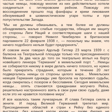
частью немцы, повсюду многие из них действительно хотели
соединиться с гитлеровским рейхом. Повсюду это
воссоединение прошло под фанфары и крики ликования
обезумевшей в шовинистическом угаре толпы и при
попустительстве Запада.
“Мы не должны обманывать, а тем более не должны
обнадеживать малые слабые государства, обещая им защиту
со стороны Лиги Наций и соответствующие шаги с нашей
стороны, — говорил Невилл Чемберлен в британском
парламенте 22 февраля 1938 г., — поскольку мы знаем, что
ничего подобного нельзя будет предпринять”.
И совсем иное говорил Адольф Гитлер 23 марта 1939 г. с
балкона на Театральной площади только что присоединенного
Мемеля. За два часа до того он театрально вплыл на борту
новейшего линкора “Германия” в мемельский порт. “…Немцы
не собираются никому в мире делать ничего плохого, но нужно
было прекратить страдания, которым в течение 20 лет
подвергались немцы со стороны целого мира… Мемельских
немцев Германия однажды уже бросила на произвол судьбы,
когда смирилась с позором и бесславием. Сегодня мемельские
немцы… опять становятся гражданами могучего Рейха,
решительно настроенного взять в свои руки свою судьбу, даже
если это не нравится половине мира”.
И все казалось таким лучезарным. И слава Гитлера сияла в
зените. И перед Великой Германией трепетал мир.
Присоединение областей и стран к Рейху без единого
выстрела, без единой капли крови — разве фюрер не