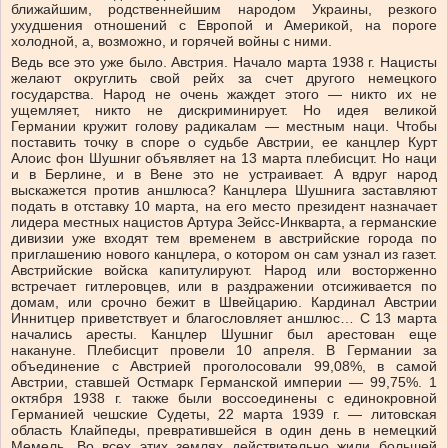
ближайшим, родственнейшим народом Украины, резкого
ухудшения отношений с Европой и Америкой, на пороге
холодной, а, возможно, и горячей войны с ними.
Ведь все это уже было. Австрия. Начало марта 1938 г. Нацисты
желают округлить свой рейх за счет другого немецкого
государства. Народ не очень жаждет этого — никто их не
ущемляет, никто не дискриминирует. Но идея великой
Германии кружит голову радикалам — местным наци. Чтобы
поставить точку в споре о судьбе Австрии, ее канцлер Курт
Алоис фон Шушниг объявляет на 13 марта плебисцит. Но наци
и в Берлине, и в Вене это не устраивает. А вдруг народ
выскажется против аншлюса? Канцлера Шушнига заставляют
подать в отставку 10 марта, на его место президент назначает
лидера местных нацистов Артура Зейсс-Инкварта, а германские
дивизии уже входят тем временем в австрийские города по
приглашению нового канцлера, о котором он сам узнал из газет.
Австрийские войска капитулируют. Народ или восторженно
встречает гитлеровцев, или в раздражении отсиживается по
домам, или срочно бежит в Швейцарию. Кардинал Австрии
Иннитцер приветствует и благословляет аншлюс… С 13 марта
начались аресты. Канцлер Шушниг был арестован еще
накануне. Плебисцит провели 10 апреля. В Германии за
объединение с Австрией проголосовали 99,08%, в самой
Австрии, ставшей Остмарк Германской империи — 99,75%. 1
октября 1938 г. также были воссоединены с единокровной
Германией чешские Судеты, 22 марта 1939 г. — литовская
область Клайпеды, превратившейся в один день в немецкий
Мемель. Во всех этих землях действительно жили большей