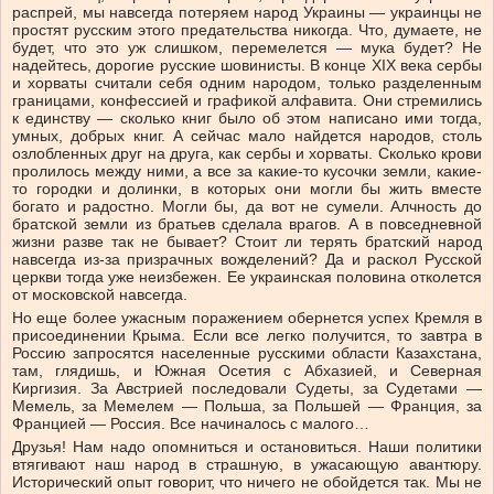
распрей, мы навсегда потеряем народ Украины — украинцы не
простят русским этого предательства никогда. Что, думаете, не
будет, что это уж слишком, перемелется — мука будет? Не
надейтесь, дорогие русские шовинисты. В конце XIX века сербы
и хорваты считали себя одним народом, только разделенным
границами, конфессией и графикой алфавита. Они стремились
к единству — сколько книг было об этом написано ими тогда,
умных, добрых книг. А сейчас мало найдется народов, столь
озлобленных друг на друга, как сербы и хорваты. Сколько крови
пролилось между ними, а все за какие-то кусочки земли, какие-
то городки и долинки, в которых они могли бы жить вместе
богато и радостно. Могли бы, да вот не сумели. Алчность до
братской земли из братьев сделала врагов. А в повседневной
жизни разве так не бывает? Стоит ли терять братский народ
навсегда из-за призрачных вожделений? Да и раскол Русской
церкви тогда уже неизбежен. Ее украинская половина отколется
от московской навсегда.
Но еще более ужасным поражением обернется успех Кремля в
присоединении Крыма. Если все легко получится, то завтра в
Россию запросятся населенные русскими области Казахстана,
там, глядишь, и Южная Осетия с Абхазией, и Северная
Киргизия. За Австрией последовали Судеты, за Судетами —
Мемель, за Мемелем — Польша, за Польшей — Франция, за
Францией — Россия. Все начиналось с малого…
Друзья! Нам надо опомниться и остановиться. Наши политики
втягивают наш народ в страшную, в ужасающую авантюру.
Исторический опыт говорит, что ничего не обойдется так. Мы не