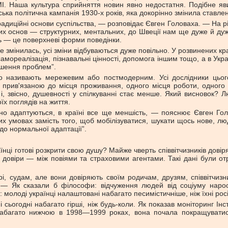
МІ. Наша культура сприйняття новин явно недостатня. Подібне яв
ка політична кампанія 1930-х років, яка докорінно змінила ставле
диційні основи суспільства, — розповідає Євген Головаха. — На рів
х основ — структурних, ментальних, до Швеції нам ще дуже й дуже
ть — це поверхневі форми поведінки.
 змінилась, усі зміни відбуваються дуже повільно. У розвинених кр
ореалізація, пізнавальні цінності, допомога іншим тощо, а в Украї
рішення проблем”.
го називають мережевим або постмодерним. Усі дослідники цьог
ла прив'язаною до місця проживання, одного місця роботи, одного
тає і, звісно, душевності у спілкуванні стає менше. Який висновок
їх поглядів на життя.
вно адаптуються, в країні все ще меншість, — пояснює Євген Го
их умовах замість того, щоб мобілізуватися, шукати щось нове, лю
до нормальної адаптації”.
їнці готові розкрити свою душу? Майже чверть співвітчизників дов
у довіри — між повіями та страховими агентами. Такі дані були от
турі, судам, але вони довіряють своїм родичам, друзям, співвітч
”. — Як сказали б філософи: відчуження людей від соціуму нар
 молоді українці налаштовані набагато песимістичніше, ніж їхні росі
сьогодні набагато гірші, ніж будь-коли. Як показав моніторинг Інс
набагато нижчою в 1998—1999 роках, вона почала покращуватися 