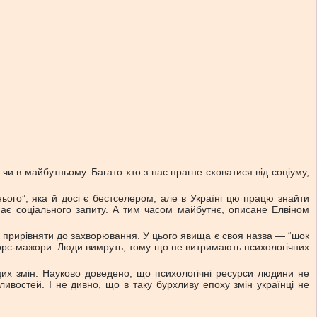
чи в майбутньому. Багато хто з нас прагне сховатися від соціуму,
ього”, яка й досі є бестселером, але в Україні цю працю знайти
емає соціального запиту. А тим часом майбутнє, описане Елвіном
 прирівняти до захворювання. У цього явища є своя назва — “шок
 форс-мажори. Люди вимруть, тому що не витримають психологічних
цих змін. Науково доведено, що психологічні ресурси людини не
ливостей. І не дивно, що в таку бурхливу епоху змін українці не