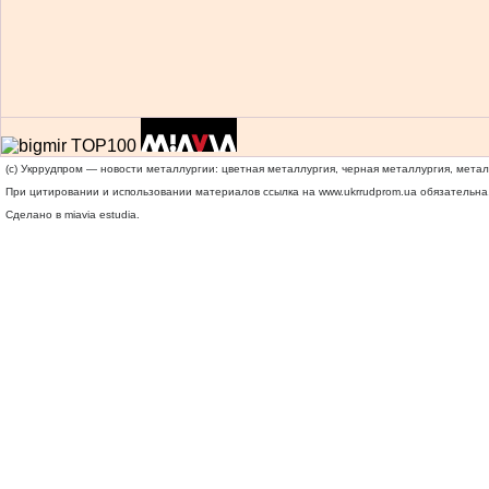
(c) Укррудпром — новости металлургии: цветная металлургия, черная металлургия, мета
При цитировании и использовании материалов ссылка на
www.ukrrudprom.ua
обязательна.
Сделано в miavia estudia.