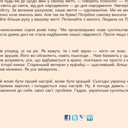
 будь-які дії щодо змін у своєму житті, — говорить психолог. — У
д свята до свята, від дня народження — до дня народження. Увечер
боту. За великим рахунком, наше життя — одноманітне. Ми не внос
тично хоче якихось змін. Але так не буває! Потрібно самому вносит
те більше руху у вашому житті. Починайте з малого. Людина на 7
писаними сорок років тому: “Ми організовуємо нове суспільство
 проста думка досі не стала надбанням нашої свідомості. Проте якщ
 уперед, ні на рік. Як кажуть: їж і пий зараз — ніхто не знає, 
 не зрушив. Його всі обганяють, навіть пішоходи… Нам бажають у ц
зуміють: усе, що відбувається в країні, пов’язано не просто з ек
 історії немає. Старенький ветеран у куфайці — щасливіший, більш з
ив нікчемно. Як усе змізерніло…
ей може бути гірший настрій, може бути кращий. Сьогодні українці
затримка зарплат, і складається наш настрій. Ну, й погода давит
тавлення до себе, своєї сім’ї, проблем. Гадаю, українське суспіль