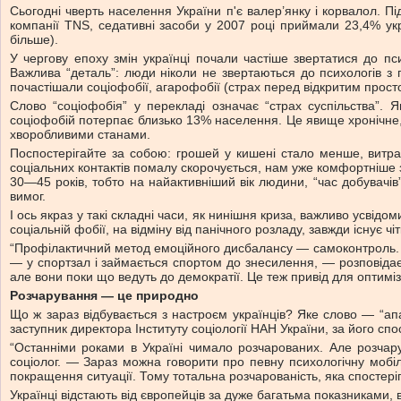
Сьогодні чверть населення України п'є валер’янку і корвалол. П
компанії TNS, седативні засоби у 2007 році приймали 23,4% укр
більше).
У чергову епоху змін українці почали частіше звертатися до пс
Важлива “деталь”: люди ніколи не звертаються до психологів з 
почастішали соціофобії, агарофобії (страх перед відкритим прос
Слово “соціофобія” у перекладі означає “страх суспільства”. 
соціофобій потерпає близько 13% населення. Це явище хронічне,
хворобливими станами.
Поспостерігайте за собою: грошей у кишені стало менше, витра
соціальних контактів помалу скорочується, нам уже комфортніше з
30—45 років, тобто на найактивніший вік людини, “час добувачів”
вимог.
І ось якраз у такі складні часи, як нинішня криза, важливо усві
соціальній фобії, на відміну від панічного розладу, завжди існує 
“Профілактичний метод емоційного дисбалансу — самоконтроль. Ко
— у спортзал і займається спортом до знесилення, — розповідає 
але вони поки що ведуть до демократії. Це теж привід для оптиміз
Розчарування — це природно
Що ж зараз відбувається з настроєм українців? Яке слово — “апа
заступник директора Інституту соціології НАН України, за його 
“Останніми роками в Україні чимало розчарованих. Але розча
соціолог. — Зараз можна говорити про певну психологічну мобіл
покращення ситуації. Тому тотальна розчарованість, яка спостеріг
Українці відстають від європейців за дуже багатьма показниками, 