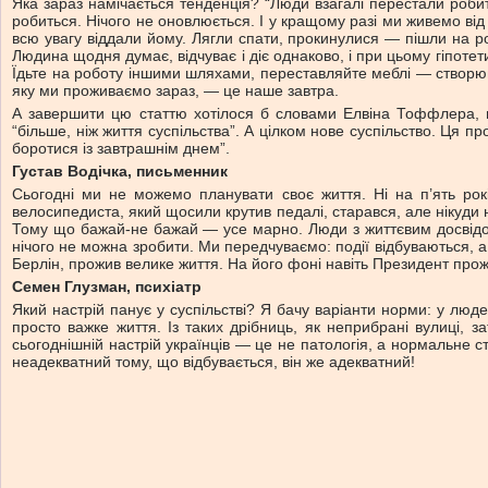
Яка зараз намічається тенденція? “Люди взагалі перестали робити
робиться. Нічого не оновлюється. І у кращому разі ми живемо ві
всю увагу віддали йому. Лягли спати, прокинулися — пішли на ро
Людина щодня думає, відчуває і діє однаково, і при цьому гіпоте
Їдьте на роботу іншими шляхами, переставляйте меблі — створюй
яку ми проживаємо зараз, — це наше завтра.
А завершити цю статтю хотілося б словами Елвіна Тоффлера, на
“більше, ніж життя суспільства”. А цілком нове суспільство. Ця
боротися із завтрашнім днем”.
Густав Водічка, письменник
Сьогодні ми не можемо планувати своє життя. Ні на п’ять років
велосипедиста, який щосили крутив педалі, старався, але нікуди
Тому що бажай-не бажай — усе марно. Люди з життєвим досвідом ро
нічого не можна зробити. Ми передчуваємо: події відбуваються, а
Берлін, прожив велике життя. На його фоні навіть Президент прож
Cемен Глузман, психіатр
Який настрій панує у суспільстві? Я бачу варіанти норми: у люд
просто важке життя. Із таких дрібниць, як неприбрані вулиці, 
сьогоднішній настрій українців — це не патологія, а нормальне с
неадекватний тому, що відбувається, він же адекватний!