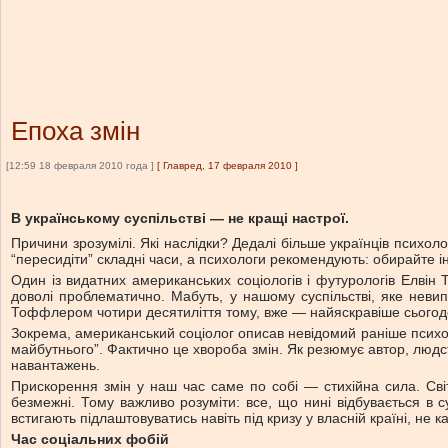
Епоха змін
[12:59 18 февраля 2010 года ]
[
Главред, 17 февраля 2010
]
В українському суспільстві — не кращі настрої.
Причини зрозумілі. Які наслідки? Дедалі більше українців психол
“пересидіти” складні часи, а психологи рекомендують: обирайте і
Один із видатних американських соціологів і футурологів Елвін
доволі проблематично. Мабуть, у нашому суспільстві, яке невип
Тоффлером чотири десятиліття тому, вже — найяскравіше сьогод
Зокрема, американський соціолог описав невідомий раніше психо
майбутнього”. Фактично це хвороба змін. Як резюмує автор, людс
навантажень.
Прискорення змін у наш час саме по собі — стихійна сила. Сві
безмежні. Тому важливо розуміти: все, що нині відбувається в с
встигають підлаштовуватись навіть під кризу у власній країні, не ка
Час соціальних фобій