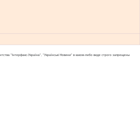
тва "Iнтерфакс-Україна", "Українськi Новини" в каком-либо виде строго запрещены