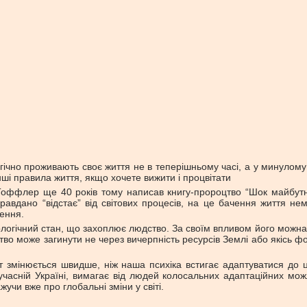
огічно проживають своє життя не в теперішньому часі, а у минулому 
нші правила життя, якщо хочете вижити і процвітати
 Тоффлер ще 40 років тому написав книгу-пророцтво “Шок майбутн
равдано “відстає” від світових процесів, на це бачення життя н
ення.
логічний стан, що захоплює людство. За своїм впливом його можна
тво може загинути не через вичерпність ресурсів Землі або якісь
т змінюється швидше, ніж наша психіка встигає адаптуватися до 
учасній Україні, вимагає від людей колосальних адаптаційних мож
жучи вже про глобальні зміни у світі.