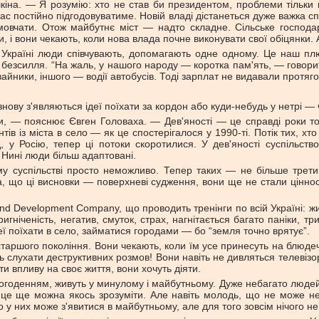
кіна. — Я розумію: хто не став би президентом, проблеми тільки п
с постійно підгодовуватиме. Новій владі дістанеться дуже важка 
овчати. Отож майбутнє міст — надто складне. Сільське господар
, і вони чекають, коли нова влада почне виконувати свої обіцянки.
Україні люди співчувають, допомагають одне одному. Це наш плюс
 безсилля. “На жаль, у нашого народу — коротка пам'ять, — говори
йники, іншого — водії автобусів. Тоді зарплат не видавали протягом
 знову з'являються ідеї поїхати за кордон або куди-небудь у нетрі —
роки, — пояснює Євген Головаха. — Дев'яності — це справді роки т
тів із міста в село — як це спостерігалося у 1990-ті. Потік тих, х
, у Росію, тепер ці потоки скоротилися. У дев'яності суспільст
 Нині люди більш адаптовані.
му суспільстві просто неможливо. Тепер таких — не більше трет
а, що ці висновки — поверхневі судження, вони ще не стали цінно
nd Development Company, що проводить тренінги по всій Україні: жит
ригніченість, негатив, смуток, страх, нагнітається багато паніки, 
еї поїхати в село, займатися городами — бо “земля точно врятує”.
д старшого покоління. Вони чекають, коли їм усе принесуть на блюде
ь слухати деструктивних розмов! Вони навіть не дивляться телевізо
ти впливу на своє життя, вони хочуть діяти.
огоденням, живуть у минулому і майбутньому. Дуже небагато людей 
це ще можна якось зрозуміти. Але навіть молодь, що не може не
 них може з'явитися в майбутньому, але для того зовсім нічого не