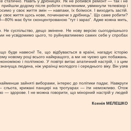
се статично. Навіть у дрібницях. Як не робився ремонт — так і не
і прийшли додому після роботи стомленими, увімкнули телевізор і
имо у своє життя змін — навпаки, їх боїмося. І виходить застій.
и у своє життя щось нове, починаючи з дрібниць”. Що саме робити?
0—80% має бути сконцентрованою “тут і зараз”. Адже кожна мить,
. Не суспільство, дещо змінене. Не нову версію сьогоднішнього
о ми не усвідомимо цього, то руйнуватимемо самих себе у спробах
що буде навесні! Те, що відбувається в країні, нагадує історію
ьому новому році всього найкращого, а ми не чуємо цих побажань.
ономікою і політикою. У повітрі витає апатичний настрій, і з цим
начуща людина, ніж українці молодого і середнього віку. Він узяв
 найменше зайняті виборами, інтерес до політики падає. Навкруги
ь — сльота, крижані панцирі на тротуарах — іти неможливо. Отож
ство — здорове. І не можна говорити, що мінорний настрій у людей
Ксенія МЕЛЕШКО