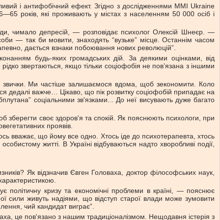
йливий і антифобічний ефект. Згідно з дослідженнями MMІ Ukraine
6—65 років, які проживають у містах з населенням 50 000 осіб і
авжди, чимало депресій, — розповідає психолог Олексій Шнеєр. —
соби — так би мовити, знаходять “вузьке” місце. Останнім часом
Напевно, дається взнаки побоювання нових революцій”.
иконанням будь-яких громадських дій. За деякими оцінками, від
ідко звертаються, якщо тільки соціофобія не пов’язана з іншими
ої звички. Ми частіше залишаємося вдома, щоб зекономити. Коло
ься дедалі важче… Цікаво, що пік розвитку соціофобій припадає на
обплутана” соціальними зв'язками... До неї висувають дуже багато
об зберегти своє здоров'я та спокій. Як пояснюють психологи, при
ховегетативних проявів.
сь вважає, що йому все одно. Хтось іде до психотерапевта, хтось
собистому житті. В Україні відбуваються надто хворобливі події,
изників? Як відзначив Євген Головаха, доктор філософських наук,
 характеристикою.
 політичну кризу та економічні проблеми в країні, — пояснює
ної сили живуть надіями, що відступ старої влади може зумовити
елення, чий кандидат виграє”.
оваха, це пов'язано з нашим традиціоналізмом. Нещодавня істерія з