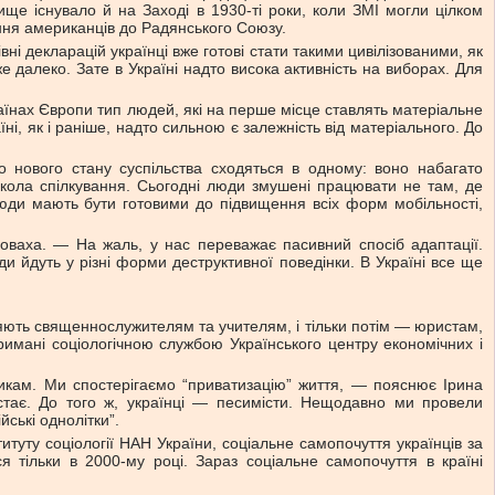
ище існувало й на Заході в 1930-ті роки, коли ЗМІ могли цілком
ння американців до Радянського Союзу.
ні декларацій українці вже готові стати такими цивілізованими, як
 далеко. Зате в Україні надто висока активність на виборах. Для
аїнах Європи тип людей, які на перше місце ставлять матеріальне
ні, як і раніше, надто сильною є залежність від матеріального. До
о нового стану суспільства сходяться в одному: воно набагато
 кола спілкування. Сьогодні люди змушені працювати не там, де
? Люди мають бути готовими до підвищення всіх форм мобільності,
ловаха. — На жаль, у нас переважає пасивний спосіб адаптації.
ди йдуть у різні форми деструктивної поведінки. В Україні все ще
іряють священнослужителям та учителям, і тільки потім — юристам,
римані соціологічною службою Українського центру економічних і
изникам. Ми спостерігаємо “приватизацію” життя, — пояснює Ірина
остає. До того ж, українці — песимісти. Нещодавно ми провели
йські однолітки”.
титуту соціології НАН України, соціальне самопочуття українців за
тільки в 2000-му році. Зараз соціальне самопочуття в країні