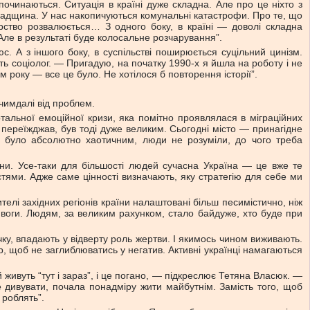
очинаються. Ситуація в країні дуже складна. Але про це ніхто з
спадщина. У нас накопичуються комунальні катастрофи. Про те, що
ство розвалюється… З одного боку, в країні — доволі складна
 Але в результаті буде колосальне розчарування”.
. А з іншого боку, в суспільстві поширюється суцільний цинізм.
ть соціолог. — Пригадую, на початку 1990-х я йшла на роботу і не
 року — все це було. Не хотілося б повторення історії”.
 чимдалі від проблем.
отальної емоційної кризи, яка помітно проявлялася в міграційних
то переїжджав, був тоді дуже великим. Сьогодні місто — принагідне
во було абсолютно хаотичним, люди не розуміли, до чого треба
ини. Усе-таки для більшості людей сучасна Україна — це вже те
стями. Адже саме цінності визначають, яку стратегію для себе ми
елі західних регіонів країни налаштовані більш песимістично, ніж
тривоги. Людям, за великим рахунком, стало байдуже, хто буде при
чку, впадають у відверту роль жертви. І якимось чином виживають.
р, щоб не заглиблюватись у негатив. Активні українці намагаються
живуть “тут і зараз”, і це погано, — підкреслює Тетяна Власюк. —
 дивувати, почала понадміру жити майбутнім. Замість того, щоб
 роблять”.