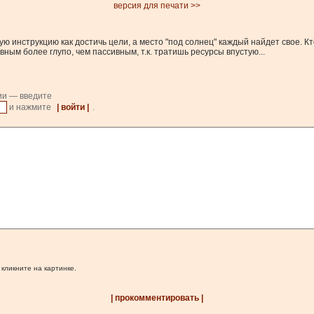
версия для печати >>
ю инструкцию как достичь цели, а место "под солнец" каждый найдет свое. Кт
ным более глупо, чем пассивным, т.к. тратишь ресурсы впустую...
ии — введите
и нажмите
| войти |
.
 кликните на картинке.
| прокомментировать |