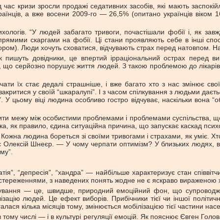
ід час кризи зросли продажі седативних засобів, які мають заспокі
аїнців, а вже восени 2009-го — 26,5% (опитано українців віком 1
ихологів. “У людей забагато тривоги, почастішали фобії і, як з
прямими скаргами на фобії. Ці стани проявляють себе в інші спо
тором). Люди хочуть сховатися, відчувають страх перед натовпом. 
Як пишуть довідники, це впертий ірраціональний острах перед в
 що серйозно порушує життя людей. З такою проблемою до лікарів р
чати їх стає дедалі страшніше, і вже багато хто з нас змінює св
акритися у своїй “шкаралупі”. І з часом спілкування з людьми даєт
. У цьому віці людина особливо гостро відчуває, наскільки вона “
домити межу між особистими проблемами і проблемами суспільства, щ
чітка, як правило, єдина ситуаційна причина, що запускає каскад пси
жна людина бореться зі своїми тривогами і страхами, як уміє. Хто
Олексій Шнеєр. — У чому черпати оптимізм? У близьких людях, в о
му”.
тія”, “депресія”, “хандра” — найбільше характеризує стан співвітч
спостереженнями, з наведених понять жодне не є яскраво вираженою
рування — це, швидше, природний емоційний фон, що супроводжує
ізацію людей. Це ефект виборів. Прибічники тієї чи іншої політич
алася кілька місяців тому, змінюється мобілізацією тієї частини нас
в тому числі — і в культурі регуляції емоцій. Як пояснює Євген Гол