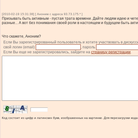
[2010-02-19 15:31:38] [ Аноним с адреса 93.73.175.* ]
Призывать быть активным - пустая трата времени. Дайте людям идею и четку
разные... А вот без понимания своей роли в настоящем и будущем быть актив
Что скажете, Аноним?
Если Вы зарегистрированный пользователь и хотите участвовать в дискусс
свой логин (email)
, пароль
Если Вы еще не зарегистрировались, зайдите на
страницу регистрации
.
Код состоит из цифр и латинских букв, изображенных на картинке. Для перезагрузки кода