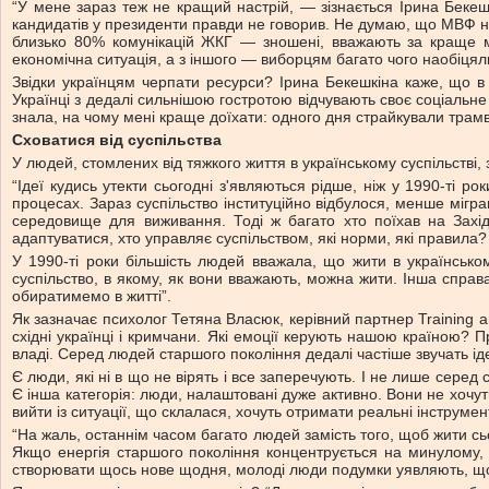
“У мене зараз теж не кращий настрій, — зізнається Ірина Бекеш
кандидатів у президенти правди не говорив. Не думаю, що МВФ на
близько 80% комунікацій ЖКГ — зношені, вважають за краще м
економічна ситуація, а з іншого — виборцям багато чого наобіцяли
Звідки українцям черпати ресурси? Ірина Бекешкіна каже, що в 
Українці з дедалі сильнішою гостротою відчувають своє соціальне
знала, на чому мені краще доїхати: одного дня страйкували трамва
Сховатися від суспільства
У людей, стомлених від тяжкого життя в українському суспільстві,
“Ідеї кудись утекти сьогодні з'являються рідше, ніж у 1990-ті 
процесах. Зараз суспільство інституційно відбулося, менше мігран
середовище для виживання. Тоді ж багато хто поїхав на Захід
адаптуватися, хто управляє суспільством, які норми, які правила?
У 1990-ті роки більшість людей вважала, що жити в українсько
суспільство, в якому, як вони вважають, можна жити. Інша справ
обиратимемо в житті”.
Як зазначає психолог Тетяна Власюк, керівний партнер Training a
східні українці і кримчани. Які емоції керують нашою країною? П
владі. Серед людей старшого покоління дедалі частіше звучать ід
Є люди, які ні в що не вірять і все заперечують. І не лише сере
Є інша категорія: люди, налаштовані дуже активно. Вони не хочут
вийти із ситуації, що склалася, хочуть отримати реальні інструмен
“На жаль, останнім часом багато людей замість того, щоб жити сь
Якщо енергія старшого покоління концентрується на минулому, 
створювати щось нове щодня, молоді люди подумки уявляють, що у