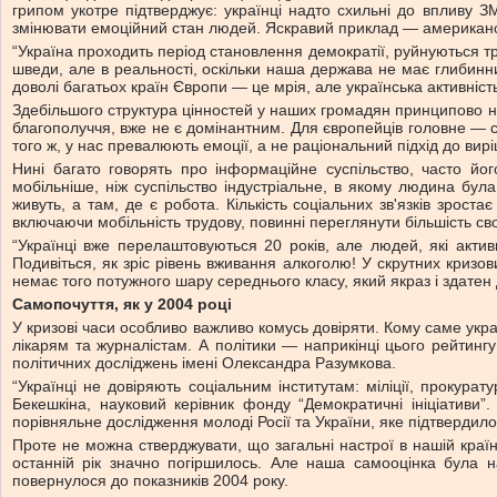
грипом укотре підтверджує: українці надто схильні до впливу З
змінювати емоційний стан людей. Яскравий приклад — американсь
“Україна проходить період становлення демократії, руйнуються тра
шведи, але в реальності, оскільки наша держава не має глибинни
доволі багатьох країн Європи — це мрія, але українська активніс
Здебільшого структура цінностей у наших громадян принципово не
благополуччя, вже не є домінантним. Для європейців головне — сам
того ж, у нас превалюють емоції, а не раціональний підхід до ви
Нині багато говорять про інформаційне суспільство, часто йо
мобільніше, ніж суспільство індустріальне, в якому людина бу
живуть, а там, де є робота. Кількість соціальних зв'язків зрос
включаючи мобільність трудову, повинні переглянути більшість сво
“Українці вже перелаштовуються 20 років, але людей, які акти
Подивіться, як зріс рівень вживання алкоголю! У скрутних кризов
немає того потужного шару середнього класу, який якраз і здатен 
Самопочуття, як у 2004 році
У кризові часи особливо важливо комусь довіряти. Кому саме укра
лікарям та журналістам. А політики — наприкінці цього рейтинг
політичних досліджень імені Олександра Разумкова.
“Українці не довіряють соціальним інститутам: міліції, прокура
Бекешкіна, науковий керівник фонду “Демократичні ініціативи
порівняльне дослідження молоді Росії та України, яке підтвердило:
Проте не можна стверджувати, що загальні настрої в нашій країні 
останній рік значно погіршилось. Але наша самооцінка була 
повернулося до показників 2004 року.