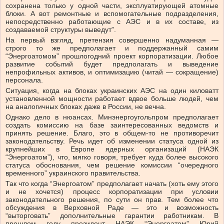
сохранена только у одной части, эксплуатирующей атомные
блоки. А вот ремонтные и вспомогательные подразделения,
непосредственно работающие с АЭС и в их составе, из
создаваемой структуры выведут”.
На первый взгляд, претензия совершенно надуманная —
строго то же предполагает и поддержанный самим
“Энергоатомом” прошлогодний проект корпоратизации. Любое
развитие событий будет предполагать и выведение
непрофильных активов, и оптимизацию (читай — сокращение)
персонала.
Ситуация, когда на блоках украинских АЭС на один киловатт
установленной мощности работает вдвое больше людей, чем
на аналогичных блоках даже в России, не вечна.
Однако дело в нюансах. Минэнергоугольпром предполагает
создать комиссию на базе заинтересованных ведомств и
принять решение. Благо, это в общем-то не противоречит
законодательству. Речь идет об изменении статуса одной из
крупнейших в Европе ядерных организаций (НАЭК
“Энергоатом”), что, мягко говоря, требует куда более высокого
статуса обоснования, чем решение комиссии “очередного
временного” украинского правительства.
Так что когда “Энергоатом” предполагает начать (хоть ему этого
и не хочется) процесс корпоратизации при условии
законодательного решения, по сути он прав. Тем более что
обсуждения в Верховной Раде — это и возможность
“выторговать” дополнительные гарантии работникам. В
прошлом году президент НАЭК “Энергоатом” Юрий