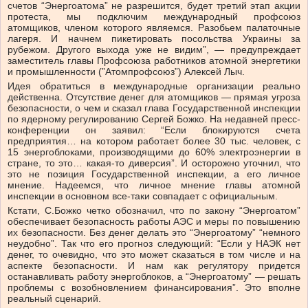
счетов “Энергоатома” не разрешится, будет третий этап акции
протеста, мы подключим международный профсоюз
атомщиков, членом которого являемся. Разобьем палаточные
лагеря. И начнем пикетировать посольства Украины за
рубежом. Другого выхода уже не видим”, — предупреждает
заместитель главы Профсоюза работников атомной энергетики
и промышленности (”Атомпрофсоюз”) Алексей Лыч.
Идея обратиться в международные организации реально
действенна. Отсутствие денег для атомщиков — прямая угроза
безопасности, о чем и сказал глава Государственной инспекции
по ядерному регулированию Сергей Божко. На недавней пресс-
конференции он заявил: “Если блокируются счета
предприятия… на котором работает более 30 тыс. человек, с
15 энергоблоками, производящими до 60% электроэнергии в
стране, то это… какая-то диверсия”. И осторожно уточнил, что
это не позиция Государственной инспекции, а его личное
мнение. Надеемся, что личное мнение главы атомной
инспекции в основном все-таки совпадает с официальным.
Кстати, С.Божко четко обозначил, что по закону “Энергоатом”
обеспечивает безопасность работы АЭС и меры по повышению
их безопасности. Без денег делать это “Энергоатому” “немного
неудобно”. Так что его прогноз следующий: “Если у НАЭК нет
денег, то очевидно, что это может сказаться в том числе и на
аспекте безопасности. И нам как регулятору придется
останавливать работу энергоблоков, а “Энергоатому” — решать
проблемы с возобновлением финансирования”. Это вполне
реальный сценарий.