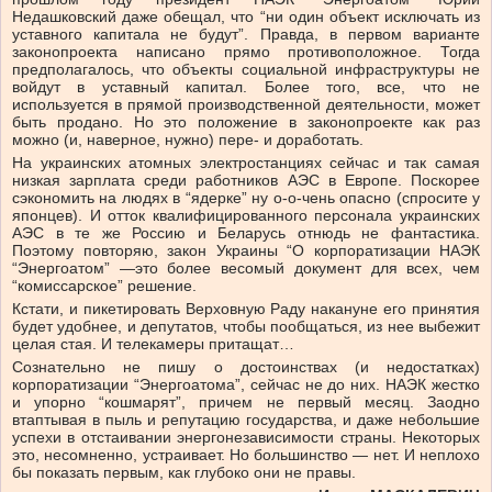
Недашковский даже обещал, что “ни один объект исключать из
уставного капитала не будут”. Правда, в первом варианте
законопроекта написано прямо противоположное. Тогда
предполагалось, что объекты социальной инфраструктуры не
войдут в уставный капитал. Более того, все, что не
используется в прямой производственной деятельности, может
быть продано. Но это положение в законопроекте как раз
можно (и, наверное, нужно) пере- и доработать.
На украинских атомных электростанциях сейчас и так самая
низкая зарплата среди работников АЭС в Европе. Поскорее
сэкономить на людях в “ядерке” ну о-о-чень опасно (спросите у
японцев). И отток квалифицированного персонала украинских
АЭС в те же Россию и Беларусь отнюдь не фантастика.
Поэтому повторяю, закон Украины “О корпоратизации НАЭК
“Энергоатом” —это более весомый документ для всех, чем
“комиссарское” решение.
Кстати, и пикетировать Верховную Раду накануне его принятия
будет удобнее, и депутатов, чтобы пообщаться, из нее выбежит
целая стая. И телекамеры притащат…
Сознательно не пишу о достоинствах (и недостатках)
корпоратизации “Энергоатома”, сейчас не до них. НАЭК жестко
и упорно “кошмарят”, причем не первый месяц. Заодно
втаптывая в пыль и репутацию государства, и даже небольшие
успехи в отстаивании энергонезависимости страны. Некоторых
это, несомненно, устраивает. Но большинство — нет. И неплохо
бы показать первым, как глубоко они не правы.