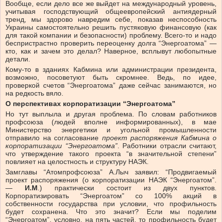
Вообще, если дело все же выйдет на международный уровень,
учитывая господствующий общеевропейский антиядерный
тренд, мы здорово навредим себе, показав неспособность
Украины самостоятельно решить пустяковую финансовую (как
для такой компании и безопасности) проблему. Всего-то и надо
беспристрастно проверить переоценку долга “Энергоатома” —
кто, как и зачем это делал? Наверное, всплывут любопытные
детали.
Кому-то в зданиях Кабмина или администрации президента,
возможно, посоветуют быть скромнее. Ведь, по идее,
проверкой счетов “Энергоатома” даже сейчас занимаются, но
на редкость вяло.
О перспективах корпоратизации “Энергоатома”
Но тут выплыла и другая проблема. По словам работников
профсоюза (людей вполне информированных), в мае
Министерство энергетики и угольной промышленности
отправило на согласование
проект распоряжения Кабмина о
корпоратизации “Энергоатома”
. Работники отрасли считают,
что утверждение такого проекта “в значительной степени”
повлияет на целостность и структуру НАЭК.
Замглавы “Атомпрофсоюза” А.Лыч заявил: “Продвигаемый
проект распоряжения (о корпоратизации НАЭК “Энергоатом”.
—
И.М
.) практически состоит из двух пунктов.
Корпоратизировать “Энергоатом” со 100% акций в
собственности государства при условии, что профильность
будет сохранена. Что это значит? Если мы поделим
“Энергоатом”, условно, на пять частей, то профильность будет