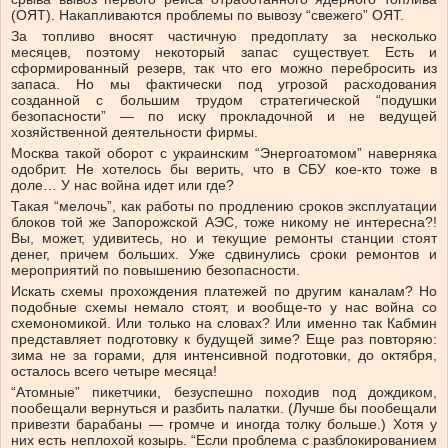
(ОЯТ). Накапливаются проблемы по вывозу “свежего” ОЯТ.
За топливо вносят частичную предоплату за несколько
месяцев, поэтому некоторый запас существует. Есть и
сформированный резерв, так что его можно перебросить из
запаса. Но мы фактически под угрозой расходования
созданной с большим трудом стратегической “подушки
безопасности” — по иску прокладочной и не ведущей
хозяйственной деятельности фирмы.
Москва такой оборот с украинским “Энергоатомом” наверняка
одобрит. Не хотелось бы верить, что в СБУ кое-кто тоже в
доле… У нас война идет или где?
Такая “мелочь”, как работы по продлению сроков эксплуатации
блоков той же Запорожской АЭС, тоже никому не интересна?!
Вы, может, удивитесь, но и текущие ремонты станции стоят
денег, причем больших. Уже сдвинулись сроки ремонтов и
мероприятий по повышению безопасности.
Искать схемы прохождения платежей по другим каналам? Но
подобные схемы немало стоят, и вообще-то у нас война со
схемономикой. Или только на словах? Или именно так Кабмин
представляет подготовку к будущей зиме? Еще раз повторяю:
зима не за горами, для интенсивной подготовки, до октября,
осталось всего четыре месяца!
“Атомные” пикетчики, безуспешно походив под дождиком,
пообещали вернуться и разбить палатки. (Лучше бы пообещали
привезти барабаны — громче и иногда толку больше.) Хотя у
них есть неплохой козырь. “Если проблема с разблокированием