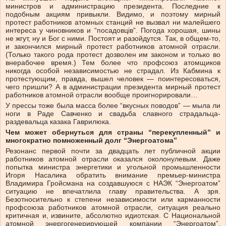
министров и администрацию президента. Последние к
подобным акциям привыкли. Видимо, и поэтому мирный
протест работников атомных станций не вызвал ни малейшего
интереса у чиновников и “посадовців”. Погода хорошая, шины
не жгут, ну и Бог с ними. Постоят и разойдутся. Так, в общем-то,
и закончился мирный протест работников атомной отрасли.
(Только такого рода протест дозволен им законом и только во
внерабочее время.) Тем более что профсоюз атомщиков
никогда особой независимостью не страдал. Из Кабмина к
протестующим, правда, вышел человек — поинтересоваться,
чего пришли? А в администрации президента мирный протест
работников атомной отрасли вообще проигнорировали…
У прессы тоже была масса более “вкусных поводов” — мыла ли
ноги в Раде Савченко и свадьба славного страдальца-
раздевальца казака Гаврилюка.
Чем может обернуться для страны “перекупленный” и
многократно помноженный долг “Энергоатома”
Резонанс первой почти за двадцать лет публичной акции
работников атомной отрасли оказался околонулевым. Даже
попытка министра энергетики и угольной промышленности
Игоря Насалика обратить внимание премьер-министра
Владимира Гройсмана на создавшуюся с НАЭК “Энергоатом”
ситуацию не впечатлила главу правительства. А зря.
Безотносительно к степени независимости или карманности
профсоюза работников атомной отрасли, ситуация реально
критичная и, извините, абсолютно идиотская. С Национальной
атомной энергогенерирующей компании “Энергоатом”,