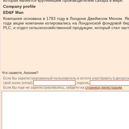
которая является крупнейшим производителем сахара в мире.
Company profile
ED&F Man
Компания основана в 1783 году в Лондоне Джеймсом Меном. Явл
года акции компании котировались на Лондонской фондовой би
PLC, и отдел сельскохозяйственной продукции, который стал час
Что скажете, Аноним?
Если Вы зарегистрированный пользователь и хотите участвовать в дискусс
свой логин (email)
, пароль
Если Вы еще не зарегистрировались, зайдите на
страницу регистрации
.