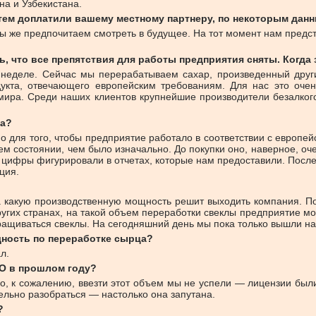
на и Узбекистана.
атем доплатили вашему местному партнеру, по некоторым данн
ы же предпочитаем смотреть в будущее. На тот момент нам предст
 что все препятствия для работы предприятия сняты. Когда
неделе. Сейчас мы перерабатываем сахар, произведенный други
дукта, отвечающего европейским требованиям. Для нас это очен
мира. Среди наших клиентов крупнейшие производители безалкого
да?
о для того, чтобы предприятие работало в соответствии с европе
ем состоянии, чем было изначально. До покупки оно, наверное, оч
ие цифры фигурировали в отчетах, которые нам предоставили. Посл
ция.
, на какую производственную мощность решит выходить компания. П
других странах, на такой объем переработки свеклы предприятие мож
 выращиваться свеклы. На сегодняшний день мы пока только вышли 
ность по переработке сырца?
л.
ТО в прошлом году?
. Но, к сожалению, ввезти этот объем мы не успели — лицензии бы
тельно разобраться — настолько она запутана.
?