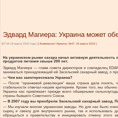
Эдвард Магиера: Украина может обе
[07:34 18 марта 2010 года ]
[
Коммерсант-Украина, №47, 18 марта 2010
]
На украинском рынке сахара начал активную деятельность
продуктов питания свыше 200 лет.
Эдвард Магиера — глава совета директоров и совладелец ED&F 
заниматься принадлежащий ей Засельский сахарный завод, о про
— Чем вас заинтересовала Украина?
— После “оранжевой революции” ваша страна дала понять, чт
стабильности отвечал нашим критериям. Кроме того, мы обычно 
Украина нас привлекает прежде всего обширными сельхозугодь
страны бывшего Советского Союза.
— В 2007 году вы приобрели Засельский сахарный завод. П
— Мы изучали многие украинские заводы. Но для нас было очен
сырец и свеклу для внутреннего рынка, так и использовать 
обращаться к правительству и инициировать отмену этого 