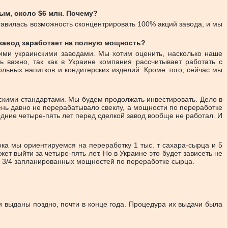
ым, около $6 млн. Почему?
авилась возможность сконцентрировать 100% акций завода, и мы
 завод заработает на полную мощность?
ми украинскими заводами. Мы хотим оценить, насколько наше
ь важно, так как в Украине компания рассчитывает работать с
льных напитков и кондитерских изделий. Кроме того, сейчас мы
йскими стандартами. Мы будем продолжать инвестировать. Дело в
ень давно не перерабатывало свеклу, а мощности по переработке
едние четыре-пять лет перед сделкой завод вообще не работал. И
ока мы ориентируемся на переработку 1 тыс. т сахара-сырца и 5
ет выйти за четыре-пять лет. Но в Украине это будет зависеть не
на 3/4 запланированных мощностей по переработке сырца.
ли выданы поздно, почти в конце года. Процедура их выдачи была