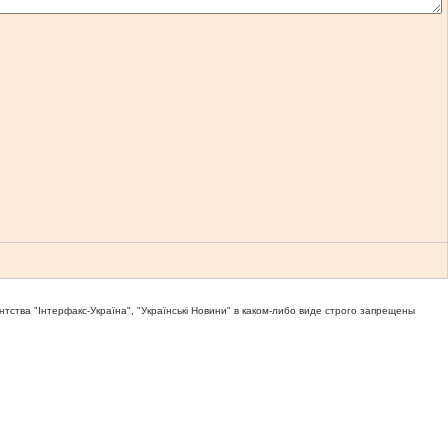
тва "Iнтерфакс-Україна", "Українськi Новини" в каком-либо виде строго запрещены