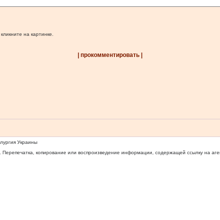
 кликните на картинке.
| прокомментировать |
ллургия Украины
 Перепечатка, копирование или воспроизведение информации, содержащей ссылку на агентс