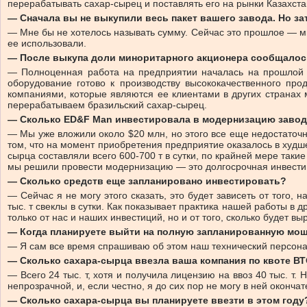
перерабатывать сахар-сырец и поставлять его на рынки Казахста
— Сначала вы не выкупили весь пакет вашего завода. Но з
— Мне бы не хотелось называть сумму. Сейчас это прошлое — м
ее использовали.
— После выкупа доли миноритарного акционера сообщалось,
— Полноценная работа на предприятии началась на прошлой 
оборудование готово к производству высококачественного про
компаниями, которые являются ее клиентами в других странах 
перерабатываем бразильский сахар-сырец.
— Сколько ED&F Man инвестировала в модернизацию заво
— Мы уже вложили около $20 млн, но этого все еще недостаточн
том, что на момент приобретения предприятие оказалось в худш
сырца составляли всего 600-700 т в сутки, по крайней мере так
мы решили провести модернизацию — это долгосрочная инвести
— Сколько средств еще запланировано инвестировать?
— Сейчас я не могу этого сказать, это будет зависеть от того
тыс. т свеклы в сутки. Как показывает практика нашей работы в 
только от нас и наших инвестиций, но и от того, сколько будет
— Когда планируете выйти на полную запланированную мощ
— Я сам все время спрашиваю об этом наш технический персона
— Сколько сахара-сырца ввезла ваша компания по квоте В
— Всего 24 тыс. т, хотя и получила лицензию на ввоз 40 тыс. т
непрозрачной, и, если честно, я до сих пор не могу в ней оконча
— Сколько сахара-сырца вы планируете ввезти в этом году