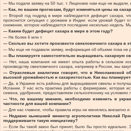
— Мы подали заявку на 50 тыс. т. Лицензию нам еще не выдали,
— Как, по вашим прогнозам, будут изменяться цены на саха
— Второй год подряд в мире наблюдается дефицит сахара, что
прояснится ситуация с урожаем в Индии: если урожай будет п
снижение, которое наблюдается последние несколько недель. Мы 
— Каким будет дефицит сахара в мире в этом году?
— Не более 6 млн т.
— Сколько вы хотите произвести свекловичного сахара в э
— Мы еще не подавали заявку, информация об объеме пока не 
— Вы планируете самостоятельно выращивать сахарную св
— Нет, наша компания не имеет опыта работы в сельском хозя
производству свекловичного сахара, например в России, мы заку
— Отраслевые аналитики говорят, что в Николаевской о
высокой урожайностью и сахаристостью. Как вы планирует
— Да, в Украине есть районы для выращивания свеклы и получше
Испании. У нас есть практика работы с фермерами, которая ис
семена, удобрения, предоставляем сельхозтехнику на условиях л
— Что, по вашему мнению, необходимо изменить в украи
частности для вашей компании?
— Для нас главное, чтобы правила игры не менялись внезапно и
— Недавно нынешний министр агрополитики Николай Прис
поддерживаете такую инициативу?
— Если бы такой закон был принят, было бы просто идеально. Э