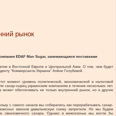
нний рынок
компания ED&F Man Sugar, занимающаяся поставками
итие в Восточной Европе и Центральной Азии. О том, чем будет
нденту “Коммерсанта-Украина” Алёне Голубевой.
тот момент уровень политической, экономической и налоговой
ли сахар-сырец украинским компаниям в течение нескольких лет.
 может обеспечивать не только внутренний рынок, но и другие
льку с самого начала мы собирались как перерабатывать сахар-
ризисных законов давальческую схему запретили. Но мы будем
ве свекловичного сахара. Однако в межсезонье мы могли бы