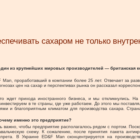
спечивать сахаром не только внутре
 один из крупнейших мировых производителей — британская 
Man, проработавший в компании более 25 лет. Отвечает за разв
гнозах цен на сахар и перспективах рынка он рассказал корреспо
о ждет прихода иностранного бизнеса, и мы откликнулись. На 
инвестируем в те страны, где уже работаем. До этого мы поставля
ями и благоприятным климатом для производства сахара. Страна
очему именно это предприятие?
ь важно, чтобы предприятие располагалось рядом с портом. Поско
давальческую схему. К сожалению, после принятия пакета антик
запрета. В Украине ED&F Man сконцентрируется на производст