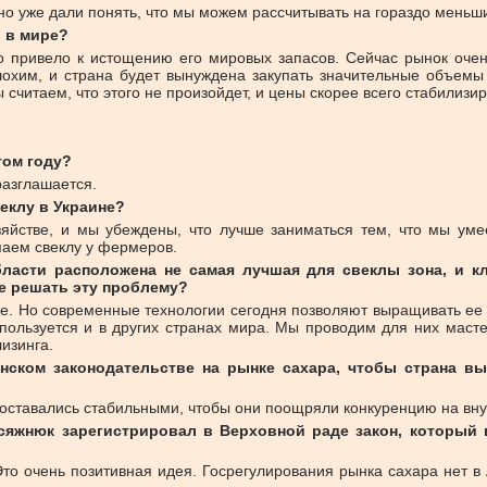
 но уже дали понять, что мы можем рассчитывать на гораздо меньш
р в мире?
 привело к истощению его мировых запасов. Сейчас рынок очень
лохим, и страна будет вынуждена закупать значительные объемы
считаем, что этого не произойдет, и цены скорее всего стабилизир
том году?
разглашается.
еклу в Украине?
йстве, и мы убеждены, что лучше заниматься тем, что мы умее
паем свеклу у фермеров.
бласти расположена не самая лучшая для свеклы зона, и к
е решать эту проблему?
. Но современные технологии сегодня позволяют выращивать ее да
пользуется и в других странах мира. Мы проводим для них масте
изинга.
нском законодательстве на рынке сахара, чтобы страна вы
 оставались стабильными, чтобы они поощряли конкуренцию на вн
яжнюк зарегистрировал в Верховной раде закон, который п
то очень позитивная идея. Госрегулирования рынка сахара нет в 