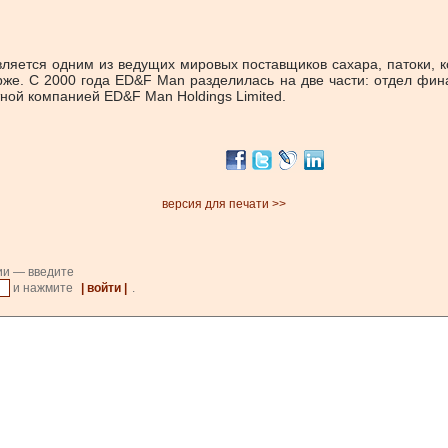
яется одним из ведущих мировых поставщиков сахара, патоки, ко
рже. C 2000 года ED&F Man разделилась на две части: отдел фин
тной компанией ED&F Man Holdings Limited.
версия для печати >>
ии — введите
и нажмите
| войти |
.